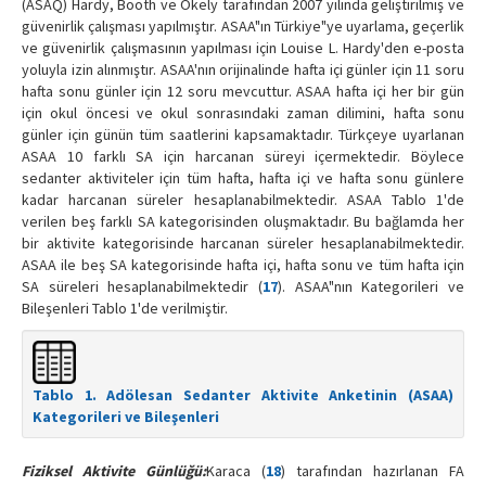
(ASAQ) Hardy, Booth ve Okely tarafından 2007 yılında geliştirilmiş ve
güvenirlik çalışması yapılmıştır. ASAA"ın Türkiye"ye uyarlama, geçerlik
ve güvenirlik çalışmasının yapılması için Louise L. Hardy'den e-posta
yoluyla izin alınmıştır. ASAA'nın orijinalinde hafta içi günler için 11 soru
hafta sonu günler için 12 soru mevcuttur. ASAA hafta içi her bir gün
için okul öncesi ve okul sonrasındaki zaman dilimini, hafta sonu
günler için günün tüm saatlerini kapsamaktadır. Türkçeye uyarlanan
ASAA 10 farklı SA için harcanan süreyi içermektedir. Böylece
sedanter aktiviteler için tüm hafta, hafta içi ve hafta sonu günlere
kadar harcanan süreler hesaplanabilmektedir. ASAA Tablo 1'de
verilen beş farklı SA kategorisinden oluşmaktadır. Bu bağlamda her
bir aktivite kategorisinde harcanan süreler hesaplanabilmektedir.
ASAA ile beş SA kategorisinde hafta içi, hafta sonu ve tüm hafta için
SA süreleri hesaplanabilmektedir (
17
). ASAA"nın Kategorileri ve
Bileşenleri Tablo 1'de verilmiştir.
Tablo 1. Adölesan Sedanter Aktivite Anketinin (ASAA)
Kategorileri ve Bileşenleri
Fiziksel Aktivite Günlüğü:
Karaca (
18
) tarafından hazırlanan FA