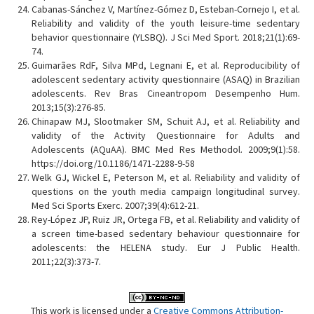
Cabanas-Sánchez V, Martínez-Gómez D, Esteban-Cornejo I, et al.
Reliability and validity of the youth leisure-time sedentary
behavior questionnaire (YLSBQ). J Sci Med Sport. 2018;21(1):69-
74.
Guimarães RdF, Silva MPd, Legnani E, et al. Reproducibility of
adolescent sedentary activity questionnaire (ASAQ) in Brazilian
adolescents. Rev Bras Cineantropom Desempenho Hum.
2013;15(3):276-85.
Chinapaw MJ, Slootmaker SM, Schuit AJ, et al. Reliability and
validity of the Activity Questionnaire for Adults and
Adolescents (AQuAA). BMC Med Res Methodol. 2009;9(1):58.
https://doi.org/10.1186/1471-2288-9-58
Welk GJ, Wickel E, Peterson M, et al. Reliability and validity of
questions on the youth media campaign longitudinal survey.
Med Sci Sports Exerc. 2007;39(4):612-21.
Rey-López JP, Ruiz JR, Ortega FB, et al. Reliability and validity of
a screen time-based sedentary behaviour questionnaire for
adolescents: the HELENA study. Eur J Public Health.
2011;22(3):373-7.
This work is licensed under a
Creative Commons Attribution-