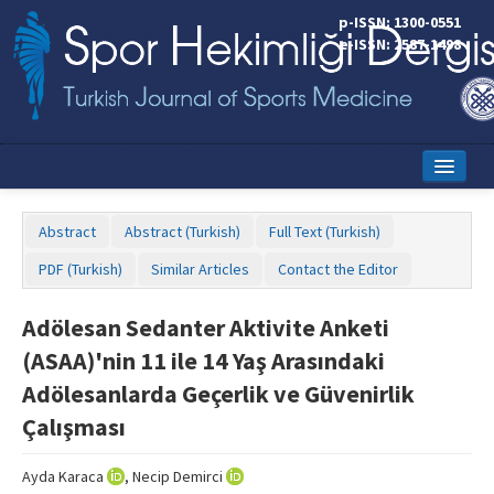
p-ISSN: 1300-0551
e-ISSN: 2587-1498
Home
Abstract
Abstract (Turkish)
Full Text (Turkish)
Current Issue
PDF (Turkish)
Similar Articles
Contact the Editor
Online First
Adölesan Sedanter Aktivite Anketi
Aims and Scope
(ASAA)'nin 11 ile 14 Yaş Arasındaki
Editorial Board
Adölesanlarda Geçerlik ve Güvenirlik
Çalışması
Instructions to Authors
Copyright Transfer Form
Ayda Karaca
, Necip Demirci