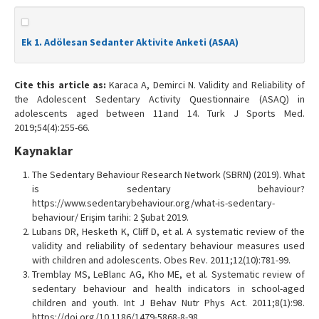
Ek 1. Adölesan Sedanter Aktivite Anketi (ASAA)
Cite this article as:
Karaca A, Demirci N. Validity and Reliability of
the Adolescent Sedentary Activity Questionnaire (ASAQ) in
adolescents aged between 11and 14. Turk J Sports Med.
2019;54(4):255-66.
Kaynaklar
The Sedentary Behaviour Research Network (SBRN) (2019). What
is sedentary behaviour?
https://www.sedentarybehaviour.org/what-is-sedentary-
behaviour/ Erişim tarihi: 2 Şubat 2019.
Lubans DR, Hesketh K, Cliff D, et al. A systematic review of the
validity and reliability of sedentary behaviour measures used
with children and adolescents. Obes Rev. 2011;12(10):781-99.
Tremblay MS, LeBlanc AG, Kho ME, et al. Systematic review of
sedentary behaviour and health indicators in school-aged
children and youth. Int J Behav Nutr Phys Act. 2011;8(1):98.
https://doi.org/10.1186/1479-5868-8-98