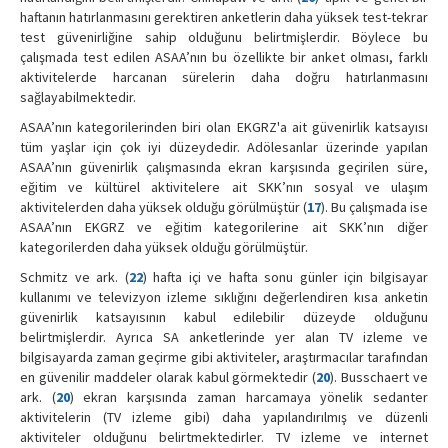
haftanın hatırlanmasını gerektiren anketlerin daha yüksek test-tekrar
test güvenirliğine sahip olduğunu belirtmişlerdir. Böylece bu
çalışmada test edilen ASAA’nın bu özellikte bir anket olması, farklı
aktivitelerde harcanan sürelerin daha doğru hatırlanmasını
sağlayabilmektedir.
ASAA’nın kategorilerinden biri olan EKGRZ'a ait güvenirlik katsayısı
tüm yaşlar için çok iyi düzeydedir. Adölesanlar üzerinde yapılan
ASAA’nın güvenirlik çalışmasında ekran karşısında geçirilen süre,
eğitim ve kültürel aktivitelere ait SKK’nın sosyal ve ulaşım
aktivitelerden daha yüksek olduğu görülmüştür (
17
). Bu çalışmada ise
ASAA’nın EKGRZ ve eğitim kategorilerine ait SKK’nın diğer
kategorilerden daha yüksek olduğu görülmüştür.
Schmitz ve ark. (
22
) hafta içi ve hafta sonu günler için bilgisayar
kullanımı ve televizyon izleme sıklığını değerlendiren kısa anketin
güvenirlik katsayısının kabul edilebilir düzeyde olduğunu
belirtmişlerdir. Ayrıca SA anketlerinde yer alan TV izleme ve
bilgisayarda zaman geçirme gibi aktiviteler, araştırmacılar tarafından
en güvenilir maddeler olarak kabul görmektedir (
20
). Busschaert ve
ark. (
20
) ekran karşısında zaman harcamaya yönelik sedanter
aktivitelerin (TV izleme gibi) daha yapılandırılmış ve düzenli
aktiviteler olduğunu belirtmektedirler. TV izleme ve internet