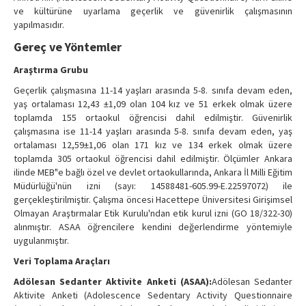
ve kültürüne uyarlama geçerlik ve güvenirlik çalışmasının
yapılmasıdır.
Gereç ve Yöntemler
Araştırma Grubu
Geçerlik çalışmasına 11-14 yaşları arasında 5-8. sınıfa devam eden,
yaş ortalaması 12,43 ±1,09 olan 104 kız ve 51 erkek olmak üzere
toplamda 155 ortaokul öğrencisi dahil edilmiştir. Güvenirlik
çalışmasına ise 11-14 yaşları arasında 5-8. sınıfa devam eden, yaş
ortalaması 12,59±1,06 olan 171 kız ve 134 erkek olmak üzere
toplamda 305 ortaokul öğrencisi dahil edilmiştir. Ölçümler Ankara
ilinde MEB"e bağlı özel ve devlet ortaokullarında, Ankara İl Milli Eğitim
Müdürlüğü'nün izni (sayı: 14588481-605.99-E.22597072) ile
gerçekleştirilmiştir. Çalışma öncesi Hacettepe Üniversitesi Girişimsel
Olmayan Araştırmalar Etik Kurulu'ndan etik kurul izni (GO 18/322-30)
alınmıştır. ASAA öğrencilere kendini değerlendirme yöntemiyle
uygulanmıştır.
Veri Toplama Araçları
Adölesan Sedanter Aktivite Anketi (ASAA):
Adölesan Sedanter
Aktivite Anketi (Adolescence Sedentary Activity Questionnaire