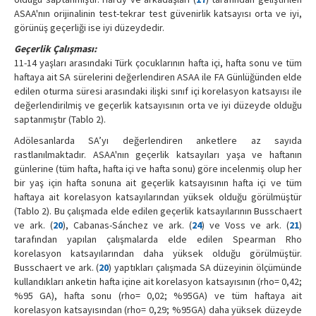
ASAA'nın orijinalinin test-tekrar test güvenirlik katsayısı orta ve iyi,
görünüş geçerliği ise iyi düzeydedir.
Geçerlik Çalışması:
11-14 yaşları arasındaki Türk çocuklarının hafta içi, hafta sonu ve tüm
haftaya ait SA sürelerini değerlendiren ASAA ile FA Günlüğünden elde
edilen oturma süresi arasındaki ilişki sınıf içi korelasyon katsayısı ile
değerlendirilmiş ve geçerlik katsayısının orta ve iyi düzeyde olduğu
saptanmıştır (Tablo 2).
Adölesanlarda SA’yı değerlendiren anketlere az sayıda
rastlanılmaktadır. ASAA'nın geçerlik katsayıları yaşa ve haftanın
günlerine (tüm hafta, hafta içi ve hafta sonu) göre incelenmiş olup her
bir yaş için hafta sonuna ait geçerlik katsayısının hafta içi ve tüm
haftaya ait korelasyon katsayılarından yüksek olduğu görülmüştür
(Tablo 2). Bu çalışmada elde edilen geçerlik katsayılarının Busschaert
ve ark. (
20
), Cabanas-Sánchez ve ark. (
24
) ve Voss ve ark. (
21
)
tarafından yapılan çalışmalarda elde edilen Spearman Rho
korelasyon katsayılarından daha yüksek olduğu görülmüştür.
Busschaert ve ark. (
20
) yaptıkları çalışmada SA düzeyinin ölçümünde
kullandıkları anketin hafta içine ait korelasyon katsayısının (rho= 0,42;
%95 GA), hafta sonu (rho= 0,02; %95GA) ve tüm haftaya ait
korelasyon katsayısından (rho= 0,29; %95GA) daha yüksek düzeyde