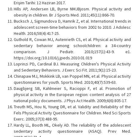
Erişim Tarihi: 12 Haziran 2017.
Hills AP, Andersen LB, Byrne NMJBjosm. Physical activity and
obesity in children. Br J Sports Med. 2011;45(11):866-70.
Bucksch J, Sigmundova D, Hamrik Z, et al. International trends in
adolescent screen-time behaviors from 2002 to 2010. J Adolesc
Health. 2016;58(4):417-25.
Guthold R, Cowan MJ, Autenrieth CS, et al. Physical activity and
sedentary behavior among schoolchildren: a 34-country
comparison. J Pediatr. 2010;157(1):43-9. e1.
https://doi.org/10.1016/j.jpeds.2010.01.019
Loprinzi PD, Cardinal BJ. Measuring Children's Physical Activity
and Sedentary Behaviors. J Exerc Sci Fit. 2011;9(1):15-23.
Chinapaw MJ, Mokkink LB, van Poppel MN, et al. Physical activity
questionnaires for youth. Sports Med. 2010;40(7):539-63.
Daugbjerg SB, Kahlmeier S, Racioppi F, et al. Promotion of
physical activity in the European region: content analysis of 27
national policy documents. J Phys Act Health. 2009;6(6):805-17.
Treuth MS, Hou N, Young DR, et al. Validity and Reliability of the
Fels Physical Activity Questionnaire for Children. Med Sci Sports
Exerc. 2005;37(3):488-95.
Hardy LL, Booth ML, Okely AD. The reliability of the adolescent
sedentary activity questionnaire (ASAQ). Prev Med.