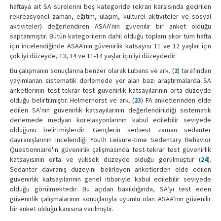
haftaya ait SA sürelerini beş kategoride (ekran karşısında geçirilen
rekreasyonel zaman, eğitim, ulaşım, kültürel aktiviteler ve sosyal
aktiviteler) değerlendiren ASAA'nın güvenilir bir anket olduğu
saptanmıştır. Bütün kategorilerin dahil olduğu toplam skor tüm hafta
için incelendiğinde ASAA'nın güvenirlik katsayısı 11 ve 12 yaşlar için
çok iyi düzeyde, 13, 14 ve 11-14 yaşlar için iyi düzeydedir.
Bu çalışmanın sonuçlarına benzer olarak Lubans ve ark. (
2
) tarafından
yayımlanan sistematik derlemede yer alan bazı araştırmalarda SA
anketlerinin test-tekrar test güvenirlik katsayılarının orta düzeyde
olduğu belirtilmiştir. Helmerhorst ve ark. (
23
) FA anketlerinden elde
edilen SA’nın güvenirlik katsayılarının değerlendirildiği sistematik
derlemede medyan korelasyonlarının kabul edilebilir seviyede
olduğunu belirtmişlerdir. Gençlerin serbest zaman sedanter
davranışlarının incelendiği Youth Leisure-time Sedentary Behavior
Questionnaire'in güvenirlik çalışmasında test-tekrar test güvenirlik
katsayısının orta ve yüksek düzeyde olduğu görülmüştür (
24
).
Sedanter davranış düzeyini belirleyen anketlerden elde edilen
güvenirlik katsayılarının genel itibariyle kabul edilebilir seviyede
olduğu görülmektedir. Bu açıdan bakıldığında, SA’yı test eden
güvenirlik çalışmalarının sonuçlarıyla uyumlu olan ASAA’nın güvenilir
bir anket olduğu kanısına varılmıştır.