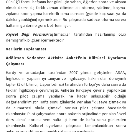
Günlüğü formu haftanın her günü için sabah, öğleden sonra ve akşam
olmak üzere üç farklı zaman dilimine ait oturma, yürüme, koşma-
zıplama-spor yapma-hareketli olma süresini (günde kaç saat ya da
dakika yapıldığını) içermektedir. Bu çalışmada sadece oturma süresi
haftanın günlerine göre belirlenmiştir.
Kişisel Bilgi Formu:
Araştırmacılar tarafından hazırlanmış olup
demografik bilgileri içermektedir.
Verilerin Toplanması
Adölesan Sedanter Aktivite Anketi'nin Kültürel Uyarlama
Çalışması
Hardy ve arkadaşları tarafından 2007 yılında geliştirilen ASAA,
İngilizcenin yapısını iyi tanıyan ve İngilizceye hakim olan deneyimli
kişiler (1 dil bilimci, 2 spor bilimci) tarafından Türkçe'ye daha sonra da
tekrar İngilizceye çevrilmiştir. Anketin Türkçeye çevirisi yapıldıktan
sonra pilot çalışma yapılarak ne kadar anlaşılabilir olduğu
değerlendirilmiştir. Hafta sonu günlerde yer alan "kiliseye gitmek ya
da cumartesi okula gitmek" sorusu pilot çalışma öncesinde
çıkarılmıştır. Pilot çalışmadan sonra anketin orijinalinde yer alan "özel
ders alma" sorusu hem hafta içi hem de hafta sonu günlerden
çıkarılmıştır. Kültürel uyarlama çalışması tamamlandıktan sonra
anketin geçerlik ve güvenirlik çalışmaları yapılmıştır.