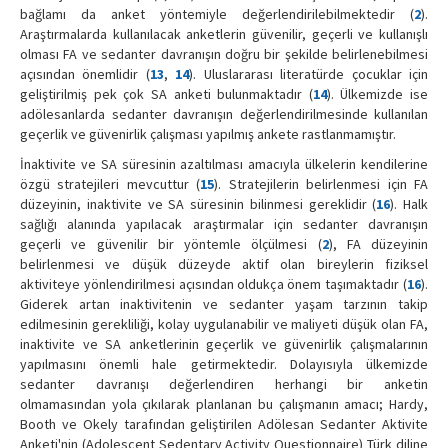
bağlamı da anket yöntemiyle değerlendirilebilmektedir (
2
).
Araştırmalarda kullanılacak anketlerin güvenilir, geçerli ve kullanışlı
olması FA ve sedanter davranışın doğru bir şekilde belirlenebilmesi
açısından önemlidir (
13
,
14
). Uluslararası literatürde çocuklar için
geliştirilmiş pek çok SA anketi bulunmaktadır (
14
). Ülkemizde ise
adölesanlarda sedanter davranışın değerlendirilmesinde kullanılan
geçerlik ve güvenirlik çalışması yapılmış ankete rastlanmamıştır.
İnaktivite ve SA süresinin azaltılması amacıyla ülkelerin kendilerine
özgü stratejileri mevcuttur (
15
). Stratejilerin belirlenmesi için FA
düzeyinin, inaktivite ve SA süresinin bilinmesi gereklidir (
16
). Halk
sağlığı alanında yapılacak araştırmalar için sedanter davranışın
geçerli ve güvenilir bir yöntemle ölçülmesi (
2
), FA düzeyinin
belirlenmesi ve düşük düzeyde aktif olan bireylerin fiziksel
aktiviteye yönlendirilmesi açısından oldukça önem taşımaktadır (
16
).
Giderek artan inaktivitenin ve sedanter yaşam tarzının takip
edilmesinin gerekliliği, kolay uygulanabilir ve maliyeti düşük olan FA,
inaktivite ve SA anketlerinin geçerlik ve güvenirlik çalışmalarının
yapılmasını önemli hale getirmektedir. Dolayısıyla ülkemizde
sedanter davranışı değerlendiren herhangi bir anketin
olmamasından yola çıkılarak planlanan bu çalışmanın amacı; Hardy,
Booth ve Okely tarafından geliştirilen Adölesan Sedanter Aktivite
Anketi'nin (Adolescent Sedentary Activity Questionnaire) Türk diline