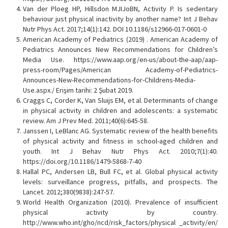
Van der Ploeg HP, Hillsdon MJIJoBN, Activity P. Is sedentary
behaviour just physical inactivity by another name? Int J Behav
Nutr Phys Act. 2017;14(1):142. DOI 10.1186/s12966-017-0601-0
American Academy of Pediatrics (2019) . American Academy of
Pediatrics Announces New Recommendations for Children’s
Media Use. https://www.aap.org/en-us/about-the-aap/aap-
press-room/Pages/American Academy-of-Pediatrics-
Announces-New-Recommendations-for-Childrens-Media-
Use.aspx./ Erişim tarihi: 2 Şubat 2019.
Craggs C, Corder K, Van Sluijs EM, et al. Determinants of change
in physical activity in children and adolescents: a systematic
review. Am J Prev Med. 2011;40(6):645-58.
Janssen I, LeBlanc AG. Systematic review of the health benefits
of physical activity and fitness in school-aged children and
youth. Int J Behav Nutr Phys Act. 2010;7(1):40.
https://doi.org/10.1186/1479-5868-7-40
Hallal PC, Andersen LB, Bull FC, et al. Global physical activity
levels: surveillance progress, pitfalls, and prospects. The
Lancet. 2012;380(9838):247-57.
World Health Organization (2010). Prevalence of insufficient
physical activity by country.
http://www.who.int/gho/ncd/risk_factors/physical _activity/en/