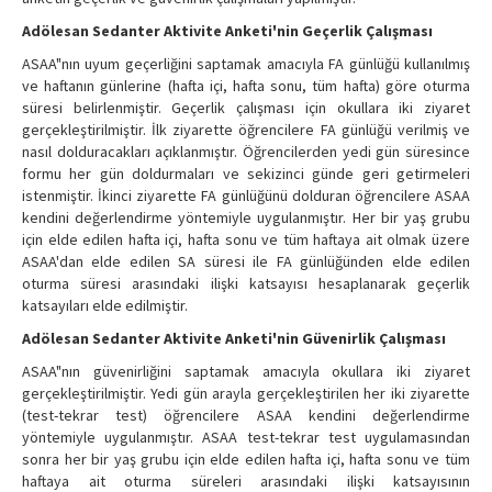
Adölesan Sedanter Aktivite Anketi'nin Geçerlik Çalışması
ASAA"nın uyum geçerliğini saptamak amacıyla FA günlüğü kullanılmış
ve haftanın günlerine (hafta içi, hafta sonu, tüm hafta) göre oturma
süresi belirlenmiştir. Geçerlik çalışması için okullara iki ziyaret
gerçekleştirilmiştir. İlk ziyarette öğrencilere FA günlüğü verilmiş ve
nasıl dolduracakları açıklanmıştır. Öğrencilerden yedi gün süresince
formu her gün doldurmaları ve sekizinci günde geri getirmeleri
istenmiştir. İkinci ziyarette FA günlüğünü dolduran öğrencilere ASAA
kendini değerlendirme yöntemiyle uygulanmıştır. Her bir yaş grubu
için elde edilen hafta içi, hafta sonu ve tüm haftaya ait olmak üzere
ASAA'dan elde edilen SA süresi ile FA günlüğünden elde edilen
oturma süresi arasındaki ilişki katsayısı hesaplanarak geçerlik
katsayıları elde edilmiştir.
Adölesan Sedanter Aktivite Anketi'nin Güvenirlik Çalışması
ASAA"nın güvenirliğini saptamak amacıyla okullara iki ziyaret
gerçekleştirilmiştir. Yedi gün arayla gerçekleştirilen her iki ziyarette
(test-tekrar test) öğrencilere ASAA kendini değerlendirme
yöntemiyle uygulanmıştır. ASAA test-tekrar test uygulamasından
sonra her bir yaş grubu için elde edilen hafta içi, hafta sonu ve tüm
haftaya ait oturma süreleri arasındaki ilişki katsayısının