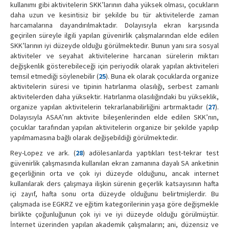
kullanımı gibi aktivitelerin SKK’larının daha yüksek olması, çocukların
daha uzun ve kesintisiz bir şekilde bu tür aktivitelerde zaman
harcamalarına dayandırılmaktadır. Dolayısıyla ekran karşısında
geçirilen süreyle ilgili yapılan güvenirlik çalışmalarından elde edilen
SKK’larının iyi düzeyde olduğu görülmektedir. Bunun yanı sıra sosyal
aktiviteler ve seyahat aktivitelerine harcanan sürelerin miktarı
değişkenlik gösterebileceği için periyodik olarak yapılan aktiviteleri
temsil etmediği söylenebilir (
25
). Buna ek olarak çocuklarda organize
aktivitelerin süresi ve tipinin hatırlanma olasılığı, serbest zamanlı
aktivitelerden daha yüksektir. Hatırlanma olasılığındaki bu yükseklik,
organize yapılan aktivitelerin tekrarlanabilirliğini artırmaktadır (
27
).
Dolayısıyla ASAA’nın aktivite bileşenlerinden elde edilen SKK’nın,
çocuklar tarafından yapılan aktivitelerin organize bir şekilde yapılıp
yapılmamasına bağlı olarak değişebildiği görülmektedir.
Rey-Lopez ve ark. (
28
) adölesanlarda yaptıkları test-tekrar test
güvenirlik çalışmasında kullanılan ekran zamanına dayalı SA anketinin
geçerliğinin orta ve çok iyi düzeyde olduğunu, ancak internet
kullanılarak ders çalışmaya ilişkin sürenin geçerlik katsayısının hafta
içi zayıf, hafta sonu orta düzeyde olduğunu belirtmişlerdir. Bu
çalışmada ise EGKRZ ve eğitim kategorilerinin yaşa göre değişmekle
birlikte çoğunluğunun çok iyi ve iyi düzeyde olduğu görülmüştür.
İnternet üzerinden yapılan akademik çalışmaların; ani, düzensiz ve