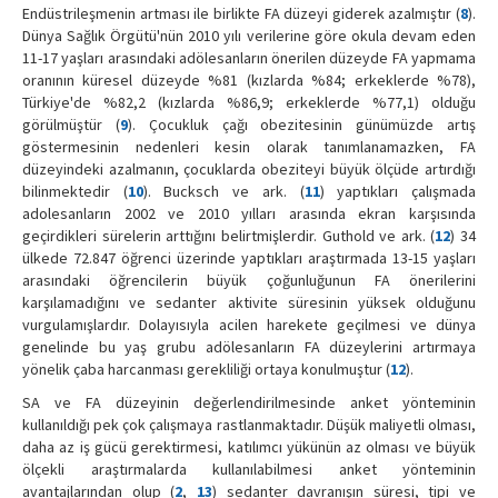
Endüstrileşmenin artması ile birlikte FA düzeyi giderek azalmıştır (
8
).
Dünya Sağlık Örgütü'nün 2010 yılı verilerine göre okula devam eden
11-17 yaşları arasındaki adölesanların önerilen düzeyde FA yapmama
oranının küresel düzeyde %81 (kızlarda %84; erkeklerde %78),
Türkiye'de %82,2 (kızlarda %86,9; erkeklerde %77,1) olduğu
görülmüştür (
9
). Çocukluk çağı obezitesinin günümüzde artış
göstermesinin nedenleri kesin olarak tanımlanamazken, FA
düzeyindeki azalmanın, çocuklarda obeziteyi büyük ölçüde artırdığı
bilinmektedir (
10
). Bucksch ve ark. (
11
) yaptıkları çalışmada
adolesanların 2002 ve 2010 yılları arasında ekran karşısında
geçirdikleri sürelerin arttığını belirtmişlerdir. Guthold ve ark. (
12
) 34
ülkede 72.847 öğrenci üzerinde yaptıkları araştırmada 13-15 yaşları
arasındaki öğrencilerin büyük çoğunluğunun FA önerilerini
karşılamadığını ve sedanter aktivite süresinin yüksek olduğunu
vurgulamışlardır. Dolayısıyla acilen harekete geçilmesi ve dünya
genelinde bu yaş grubu adölesanların FA düzeylerini artırmaya
yönelik çaba harcanması gerekliliği ortaya konulmuştur (
12
).
SA ve FA düzeyinin değerlendirilmesinde anket yönteminin
kullanıldığı pek çok çalışmaya rastlanmaktadır. Düşük maliyetli olması,
daha az iş gücü gerektirmesi, katılımcı yükünün az olması ve büyük
ölçekli araştırmalarda kullanılabilmesi anket yönteminin
avantajlarından olup (
2
,
13
) sedanter davranışın süresi, tipi ve