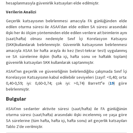
hesaplanmasıyla güvenirlik katsayıları elde edilmiştir.
Verilerin Analizi
Geçerlik katsayısının belirlenmesi amacıyla FA günlüğünden elde
edilen oturma süresi ile ASAA'dan elde edilen SA süresi arasındaki
ilişki her iki ölçüm yönteminden elde edilen verilere ait birimlerin aynı
(saat/hafta) olması nedeniyle Sınıf İçi Korelasyon Katsayısı
(SKK)kullanılarak belirlenmiştir. Güvenirlik katsayısının belirlenmesi
amacıyla ASAA bir hafta arayla iki kez (test-tekrar test) uygulanmış
ve SA sürelerine ilişkin (hafta içi, hafta sonu ve haftalık toplam)
güvenirlik katsayıları SKK kullanılarak saptanmıştır.
ASAA"nın geçerlik ve güvenirliğinin belirlendiğibu çalışmada Sınıf İçi
Korelasyon Katsayısının kabul edilebilir seviyeleri (zayıf: <0,40; orta:
0,40-0,59; iyi: 0,60-0,74; çok iyi: >0,74) Barrett"e (
19
) göre
belirlenmiştir.
Bulgular
ASAA'nın sedanter aktivite süresi (saat/hafta) ile FA günlüğünün
oturma süresi (saat/hafta) arasındaki ilişki incelenmiş ve yaşa göre
SA sürelerine (tüm hafta, hafta içi, hafta sonu) ait geçerlik katsayıları
Tablo 2'de verilmiştir.