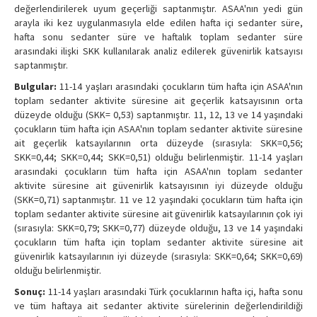
değerlendirilerek uyum geçerliği saptanmıştır. ASAA'nın yedi gün
arayla iki kez uygulanmasıyla elde edilen hafta içi sedanter süre,
hafta sonu sedanter süre ve haftalık toplam sedanter süre
arasındaki ilişki SKK kullanılarak analiz edilerek güvenirlik katsayısı
saptanmıştır.
Bulgular:
11-14 yaşları arasındaki çocukların tüm hafta için ASAA'nın
toplam sedanter aktivite süresine ait geçerlik katsayısının orta
düzeyde olduğu (SKK= 0,53) saptanmıştır. 11, 12, 13 ve 14 yaşındaki
çocukların tüm hafta için ASAA'nın toplam sedanter aktivite süresine
ait geçerlik katsayılarının orta düzeyde (sırasıyla: SKK=0,56;
SKK=0,44; SKK=0,44; SKK=0,51) olduğu belirlenmiştir. 11-14 yaşları
arasındaki çocukların tüm hafta için ASAA'nın toplam sedanter
aktivite süresine ait güvenirlik katsayısının iyi düzeyde olduğu
(SKK=0,71) saptanmıştır. 11 ve 12 yaşındaki çocukların tüm hafta için
toplam sedanter aktivite süresine ait güvenirlik katsayılarının çok iyi
(sırasıyla: SKK=0,79; SKK=0,77) düzeyde olduğu, 13 ve 14 yaşındaki
çocukların tüm hafta için toplam sedanter aktivite süresine ait
güvenirlik katsayılarının iyi düzeyde (sırasıyla: SKK=0,64; SKK=0,69)
olduğu belirlenmiştir.
Sonuç:
11-14 yaşları arasındaki Türk çocuklarının hafta içi, hafta sonu
ve tüm haftaya ait sedanter aktivite sürelerinin değerlendirildiği