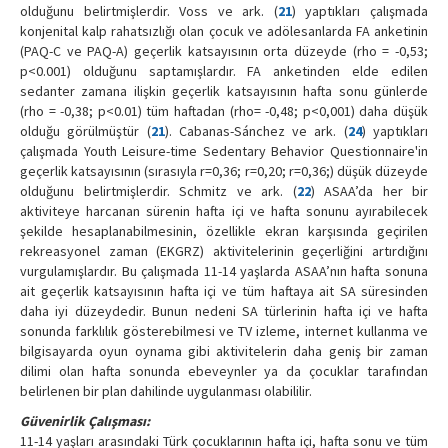
olduğunu belirtmişlerdir. Voss ve ark. (
21
) yaptıkları çalışmada
konjenital kalp rahatsızlığı olan çocuk ve adölesanlarda FA anketinin
(PAQ-C ve PAQ-A) geçerlik katsayısının orta düzeyde (rho = -0,53;
p<0.001) olduğunu saptamışlardır. FA anketinden elde edilen
sedanter zamana ilişkin geçerlik katsayısının hafta sonu günlerde
(rho = -0,38; p<0.01) tüm haftadan (rho= -0,48; p<0,001) daha düşük
olduğu görülmüştür (
21
). Cabanas-Sánchez ve ark. (
24
) yaptıkları
çalışmada Youth Leisure-time Sedentary Behavior Questionnaire'in
geçerlik katsayısının (sırasıyla r=0,36; r=0,20; r=0,36;) düşük düzeyde
olduğunu belirtmişlerdir. Schmitz ve ark. (
22
) ASAA’da her bir
aktiviteye harcanan sürenin hafta içi ve hafta sonunu ayırabilecek
şekilde hesaplanabilmesinin, özellikle ekran karşısında geçirilen
rekreasyonel zaman (EKGRZ) aktivitelerinin geçerliğini artırdığını
vurgulamışlardır. Bu çalışmada 11-14 yaşlarda ASAA’nın hafta sonuna
ait geçerlik katsayısının hafta içi ve tüm haftaya ait SA süresinden
daha iyi düzeydedir. Bunun nedeni SA türlerinin hafta içi ve hafta
sonunda farklılık gösterebilmesi ve TV izleme, internet kullanma ve
bilgisayarda oyun oynama gibi aktivitelerin daha geniş bir zaman
dilimi olan hafta sonunda ebeveynler ya da çocuklar tarafından
belirlenen bir plan dahilinde uygulanması olabililir.
Güvenirlik Çalışması:
11-14 yaşları arasındaki Türk çocuklarının hafta içi, hafta sonu ve tüm