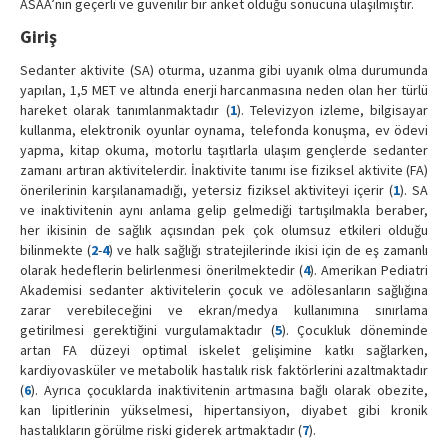
ASAA’nın geçerli ve güvenilir bir anket olduğu sonucuna ulaşılmıştır.
Giriş
Sedanter aktivite (SA) oturma, uzanma gibi uyanık olma durumunda
yapılan, 1,5 MET ve altında enerji harcanmasına neden olan her türlü
hareket olarak tanımlanmaktadır (
1
). Televizyon izleme, bilgisayar
kullanma, elektronik oyunlar oynama, telefonda konuşma, ev ödevi
yapma, kitap okuma, motorlu taşıtlarla ulaşım gençlerde sedanter
zamanı artıran aktivitelerdir. İnaktivite tanımı ise fiziksel aktivite (FA)
önerilerinin karşılanamadığı, yetersiz fiziksel aktiviteyi içerir (
1
). SA
ve inaktivitenin aynı anlama gelip gelmediği tartışılmakla beraber,
her ikisinin de sağlık açısından pek çok olumsuz etkileri olduğu
bilinmekte (
2
-
4
) ve halk sağlığı stratejilerinde ikisi için de eş zamanlı
olarak hedeflerin belirlenmesi önerilmektedir (
4
). Amerikan Pediatri
Akademisi sedanter aktivitelerin çocuk ve adölesanların sağlığına
zarar verebileceğini ve ekran/medya kullanımına sınırlama
getirilmesi gerektiğini vurgulamaktadır (
5
). Çocukluk döneminde
artan FA düzeyi optimal iskelet gelişimine katkı sağlarken,
kardiyovasküler ve metabolik hastalık risk faktörlerini azaltmaktadır
(
6
). Ayrıca çocuklarda inaktivitenin artmasına bağlı olarak obezite,
kan lipitlerinin yükselmesi, hipertansiyon, diyabet gibi kronik
hastalıkların görülme riski giderek artmaktadır (
7
).