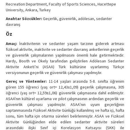
Recreation Department, Faculty of Sports Sciences, Hacettepe
Contact Us
University, Ankara, Turkey
Anahtar Sözcükler:
Geçerlik, güvenirlik, adölesan, sedanter
davranış
Öz
Amaç:
İnaktivitenin ve sedanter yaşam tarzının giderek artması
fiziksel aktivite, inaktivite ve sedanter davranış anketlerinin geçerlik
ve güvenirlik çalışmalarının yapılmasını önemli hale getirmektedir.
Hardy, Booth ve Okely tarafından geliştirilen Adölesan Sedanter
Aktivite Anketi’ni (ASAA) Türk kültürüne uyarlanmış Türkçe
versiyonunun geçerlik ve güvenirlik çalışması yapılmıştır.
Gereç ve Yöntemler:
11-14 yaşları arasında 5-8. sınıfta öğrenim
gören 155 öğrenci (yaş ort= 12,43±1,09) geçerlik çalışmasına, 305
öğrenci (yaş ort= 12,59±1,06) güvenirlik çalışmasına dahil edilmiştir.
ASAA'nın kültürel uyarlama ve pilot çalışmasının ardından geçerlik ve
güvenirlik çalışması yapılmıştır. ASAA’nın uyum geçerliğinin
saptanmasında Fiziksel Aktivite Günlüğü kullanılmış ve hafta içi, hafta
sonu, tüm hafta için oturma süreleri belirlenmiştir. ASAA ve Fiziksel
Aktivite Günlüğünden elde edilen sedanter aktivite süreleri
arasındaki ilişki Sınıf içi Korelasyon Katsayısı (SKK) ile