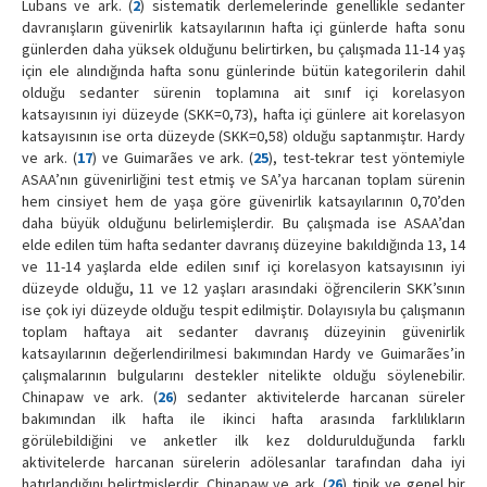
Lubans ve ark. (
2
) sistematik derlemelerinde genellikle sedanter
davranışların güvenirlik katsayılarının hafta içi günlerde hafta sonu
günlerden daha yüksek olduğunu belirtirken, bu çalışmada 11-14 yaş
için ele alındığında hafta sonu günlerinde bütün kategorilerin dahil
olduğu sedanter sürenin toplamına ait sınıf içi korelasyon
katsayısının iyi düzeyde (SKK=0,73), hafta içi günlere ait korelasyon
katsayısının ise orta düzeyde (SKK=0,58) olduğu saptanmıştır. Hardy
ve ark. (
17
) ve Guimarães ve ark. (
25
), test-tekrar test yöntemiyle
ASAA’nın güvenirliğini test etmiş ve SA’ya harcanan toplam sürenin
hem cinsiyet hem de yaşa göre güvenirlik katsayılarının 0,70’den
daha büyük olduğunu belirlemişlerdir. Bu çalışmada ise ASAA’dan
elde edilen tüm hafta sedanter davranış düzeyine bakıldığında 13, 14
ve 11-14 yaşlarda elde edilen sınıf içi korelasyon katsayısının iyi
düzeyde olduğu, 11 ve 12 yaşları arasındaki öğrencilerin SKK’sının
ise çok iyi düzeyde olduğu tespit edilmiştir. Dolayısıyla bu çalışmanın
toplam haftaya ait sedanter davranış düzeyinin güvenirlik
katsayılarının değerlendirilmesi bakımından Hardy ve Guimarães’in
çalışmalarının bulgularını destekler nitelikte olduğu söylenebilir.
Chinapaw ve ark. (
26
) sedanter aktivitelerde harcanan süreler
bakımından ilk hafta ile ikinci hafta arasında farklılıkların
görülebildiğini ve anketler ilk kez doldurulduğunda farklı
aktivitelerde harcanan sürelerin adölesanlar tarafından daha iyi
hatırlandığını belirtmişlerdir. Chinapaw ve ark. (
26
) tipik ve genel bir