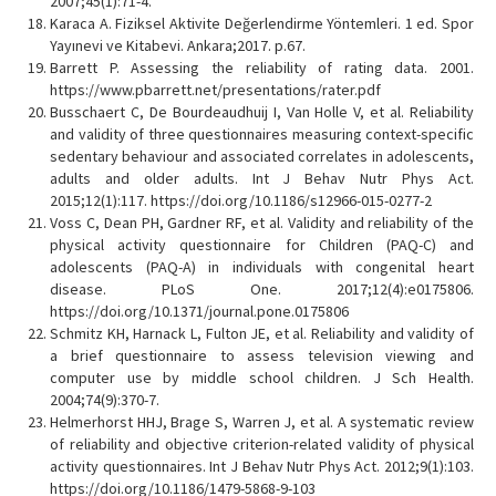
2007;45(1):71-4.
Karaca A. Fiziksel Aktivite Değerlendirme Yöntemleri. 1 ed. Spor
Yayınevi ve Kitabevi. Ankara;2017. p.67.
Barrett P. Assessing the reliability of rating data. 2001.
https://www.pbarrett.net/presentations/rater.pdf
Busschaert C, De Bourdeaudhuij I, Van Holle V, et al. Reliability
and validity of three questionnaires measuring context-specific
sedentary behaviour and associated correlates in adolescents,
adults and older adults. Int J Behav Nutr Phys Act.
2015;12(1):117. https://doi.org/10.1186/s12966-015-0277-2
Voss C, Dean PH, Gardner RF, et al. Validity and reliability of the
physical activity questionnaire for Children (PAQ-C) and
adolescents (PAQ-A) in individuals with congenital heart
disease. PLoS One. 2017;12(4):e0175806.
https://doi.org/10.1371/journal.pone.0175806
Schmitz KH, Harnack L, Fulton JE, et al. Reliability and validity of
a brief questionnaire to assess television viewing and
computer use by middle school children. J Sch Health.
2004;74(9):370-7.
Helmerhorst HHJ, Brage S, Warren J, et al. A systematic review
of reliability and objective criterion-related validity of physical
activity questionnaires. Int J Behav Nutr Phys Act. 2012;9(1):103.
https://doi.org/10.1186/1479-5868-9-103