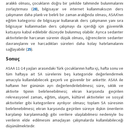
aralıklı olması, çocukların doğru bir şekilde tahminde bulunmalarını
zorlaştırması (
28
), bilgisayar ve internet kullanmaksızın ders
çalışmanın daha planlı ve belirli bir zaman aralığında olması, ASAA'nın
eğitim kategorisi de bilgisayar kullanarak ders çalışmanın yanı sıra
bilgisayar kullanmadan ders çalışmayı da içerdiği için güvenirlik
katsayısı kabul edilebilir düzeyde bulunmuş olabilir. Ayrıca sedanter
aktivitelerde harcanan sürenin düşük olması, öğrencilerin sedanter
davranışlarını ve harcadıkları süreleri daha kolay hatırlamalarını
sağlayabilir (
25
).
Sonuç
ASAA 11-14 yaşları arasındaki Türk çocuklarının hafta içi, hafta sonu ve
tüm haftaya ait SA sürelerini beş kategoride değerlendirmek
amacıyla kullanılabilecek geçerli ve güvenilir bir ankettir. ASAA ile
haftanın her gününün ayrı değerlendirilebilmesi; süre, sıklık ve
aktivite tipinin belirlenebilmesi; ekran karşısında geçirilen
rekreasyonel zaman, eğitim, ulaşım, kültürel aktiviteler ve sosyal
aktiviteler gibi kategorilere ayrılıyor olması; toplam SA süresinin
belirlenebilmesi; ekran karşısında geçirilen süreye ilişkin önerilerin
karşılanıp karşılanmadığı gibi verilere ulaşılabilmesi nedeniyle bu
verilerin elde edilmesini amaçlayan çalışmalarda kullanılabileceği
düşünülmektedir.