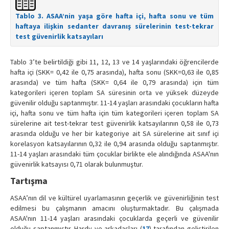
Tablo 3. ASAA’nin yaşa göre hafta içi, hafta sonu ve tüm
haftaya ilişkin sedanter davranış sürelerinin test-tekrar
test güvenirlik katsayıları
Tablo 3’te belirtildiği gibi 11, 12, 13 ve 14 yaşlarındaki öğrencilerde
hafta içi (SKK= 0,42 ile 0,75 arasında), hafta sonu (SKK=0,63 ile 0,85
arasında) ve tüm hafta (SKK= 0,64 ile 0,79 arasında) için tüm
kategorileri içeren toplam SA süresinin orta ve yüksek düzeyde
güvenilir olduğu saptanmıştır. 11-14 yaşları arasındaki çocukların hafta
içi, hafta sonu ve tüm hafta için tüm kategorileri içeren toplam SA
sürelerine ait test-tekrar test güvenirlik katsayılarının 0,58 ile 0,73
arasında olduğu ve her bir kategoriye ait SA sürelerine ait sınıf içi
korelasyon katsayılarının 0,32 ile 0,94 arasında olduğu saptanmıştır.
11-14 yaşları arasındaki tüm çocuklar birlikte ele alındığında ASAA'nın
güvenirlik katsayısı 0,71 olarak bulunmuştur.
Tartışma
ASAA’nın dil ve kültürel uyarlamasının geçerlik ve güvenirliğinin test
edilmesi bu çalışmanın amacını oluşturmaktadır. Bu çalışmada
ASAA'nın 11-14 yaşları arasındaki çocuklarda geçerli ve güvenilir
olduğu saptanmıştır. Hardy ve arkadaşları (
17
) tarafından geliştirilen