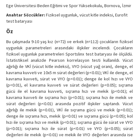
Contact Us
Ege Üniversitesi Beden Eğitimi ve Spor Yüksekokulu, Bornova, İzmir
Anahtar Sözcükler:
Fiziksel uygunluk, vücut kitle indeksi, Eurofit
test bataryası
Öz
Bu çalışmada 9-10 yaş kız (n=72) ve erkek (n=112) çocukların fiziksel
uygunluk parametreleri arasındaki ilişkiler incelendi. Çocukların
fiziksel uygunluk parametreleri Sportslinx test bataryası ile ölçüldü.
İstatistiksel analizde Pearson korrelasyon testi kullanıldı. Vücut
ağırlığı ile VKİ (vücut kitle indeksi), VYO (vücut yağ oranı), denge, el
kavrama kuvveti ve 10x5 m sürat değerleri (p<0.01); VKİ ile denge, el
kavrama kuvveti, sürat ve VYO (p<0.01); denge ile kol hızı ve VYO
(p<0.01), el kavrama kuvveti ve sürat değerleri (p<0.05); sıçrama
gücü ile el kavrama kuvveti, sıçrama hızı ve mekik (p<0.01); el
kavrama kuvveti ile sıçrama hızı (p<0.01); sıçrama hızı ile mekik ve
sürat değerleri (p<0.01) arasında pozitif ilişkiler saptandı. Vücut
ağırlığı ile mekik (p<0.01), VKİ ile sıçrama gücü ve mekik (p<0.01);
denge ile sıçrama hızı, mekik (p<0.01) ve sıçrama gücü (p<0.05); kol
hızı ile sıçrama hızı ve mekik (p<0.01); sıçrama gücü ile sürat ve VYO
(p<0.01); sıçrama hızı ile sürat (p<0.01) ve VYO (p<0.05); sürat
değerleri ile mekik (p<0.01) ve mekik ile VYO değerleri arasında ise