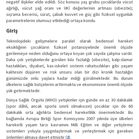
negatif ilişkiler elde edildi. Söz konusu yaş grubu çocuklarda vücut
ağırlığı, vücut yağ oranı ve VKİ değerlerinin artması (obezite);
sıçrama becerisi, sürat, çabuk kuvvet ve güç gibi fiziksel uygunluk
parametrelerini olumsuz etkilediği ortaya kondu.
Giriş
Teknolojideki gelişmelere paralel olarak bedensel hareket
eksikliğinin çocukların fiziksel potansiyelinde önemli ölçüde
gerilemeye neden olduğunu ortaya koyan çok sayıda çalışma vardır.
Daha çok yetişkinlerde görülen kilo fazlalığı (obezite), kalp-damar
hastalıkları, diyabet, kas-iskelet sistemi rahatsızlıkları gibi yaşam
kalitesini düşüren ve risk unsuru olan bir dizi kronik hastalığın
günümüzde onlu yaşlara kadar indiği görülmektedir. Bu durum
ülkelerin sağlık bütçelerini arttırmakta ve ekonomisine önemli ölçüde
yük getirmektedir.
Dünya Sağlık Örgütü (WHO) yetişkinler için günde en az 30 dakikalık
(spor dâhil, ancak sporla sınırlı olmaksızın) çocuklar için de 60
dakikalık orta ağırlıkta bedensel hareketlilik önermektedir. Bu
bağlamda Avrupa Birliği Spor Komisyonu 2007 yılında üye ülkeleri
hareketli yaşam tarzı kavramını Milli Eğitim ve diğer yetiştirme
sistemleri yoluyla yaygınlaştırmak ve yerleştirmek için gereken
önlemleri almaya davet etmiştir (
2
).