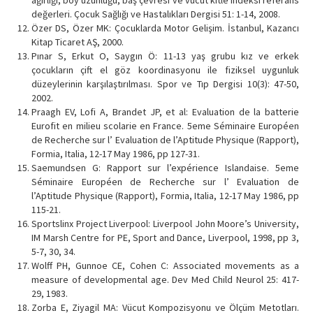
değerleri. Çocuk Sağlığı ve Hastalıkları Dergisi 51: 1-14, 2008.
Özer DS, Özer MK: Çocuklarda Motor Gelişim. İstanbul, Kazancı
Kitap Ticaret AŞ, 2000.
Pınar S, Erkut O, Saygın Ö: 11-13 yaş grubu kız ve erkek
çocukların çift el göz koordinasyonu ile fiziksel uygunluk
düzeylerinin karşılaştırılması. Spor ve Tıp Dergisi 10(3): 47-50,
2002.
Praagh EV, Lofi A, Brandet JP, et al: Evaluation de la batterie
Eurofit en milieu scolarie en France. 5eme Séminaire Européen
de Recherche sur l’ Evaluation de l’Aptitude Physique (Rapport),
Formia, Italia, 12-17 May 1986, pp 127-31.
Saemundsen G: Rapport sur l’expérience Islandaise. 5eme
Séminaire Européen de Recherche sur l’ Evaluation de
l’Aptitude Physique (Rapport), Formia, Italia, 12-17 May 1986, pp
115-21.
Sportslinx Project Liverpool: Liverpool John Moore’s University,
IM Marsh Centre for PE, Sport and Dance, Liverpool, 1998, pp 3,
5-7, 30, 34.
Wolff PH, Gunnoe CE, Cohen C: Associated movements as a
measure of developmental age. Dev Med Child Neurol 25: 417-
29, 1983.
Zorba E, Ziyagil MA: Vücut Kompozisyonu ve Ölçüm Metotları.