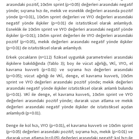
arasındaki pozitif, 10x5m sprint (p<0.05) değerleri arasındaki negatif
yönde; sıçrama hızı ile, mekik ve esneklik değerleri arasında pozitif
yönde (p<0.01), 10x5m sprint değerleri ve VYO değerleri arasındaki
negatif yönde ilişkiler (p<0.01) de istatistiksel olarak anlamlıydı.
Esneklik ile 10x5m sprint ve VYO değerleri arasındaki negatif yönde
ilişkiler (p<0.01); 10x5m sprint değerleri ile VYO değerleri arasındaki
pozitif (p<0.05), mekik değerleri arasındaki negatif yönde ilişkiler
(p<0.01) de istatistiksel olarak anlamlıydı.
Erkek çocukların (n=112) fiziksel uygunluk parametreleri arasındaki
ilişkilere bakıldığında (Tablo 3); boy ile vücut ağırlığı, VKİ, VYO, el
kavrama kuvveti (p<0.01) ve sıçrama hızı değerleri arasındaki
(p<0.05); vücut ağırlığı ile VKİ, denge, el kavrama kuvveti, 10x5m
sprint ve VYO değerleri arasındaki pozitif yönde; mekik değerleri
arasındaki negatif yönde ilişkiler istatistiksel olarak anlamlı bulundu
(p<0.01). VKİ ile denge, el kavrama kuvveti, 10x5m sprint ve VYO
değerleri arasındaki pozitif yönde; durarak uzun atlama ve mekik
değerleri arasındaki negatif yönde ilişkiler de istatistiksel açıdan
anlamlıydı (p<0.01).
Denge ile kol hızı, VYO (p<0.01), el kavrama kuvveti ve 10x5m sprint
(p<0.05) değerleri arasındaki pozitif; sıçrama hızı, mekik (p<0.01) ve
durarak uzun atlama (p<0.05) değerleri arasındaki negatif; kol hızı ile