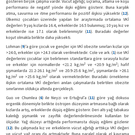
gösteren birçok çalışma vardır. Vücut ağırlığı; sıçrama, atlama ve koşu
performansı ile negatif yönde ilişki eğilimi gösterir. Buna karşılık
atma, savurma ve itme performansı ile pozitif ilişkisi yüksektir (
12
).
Ülkemiz çocukları üzerinde yapılan bir araştırmada ortalama VKİ
değerleri 9 yaş kızlarda 16.4, erkeklerde 16.5 bulunmuş; 10 yaş kız ve
erkeklerde ise 17.1 olarak belirlenmiştir (
11
). Buradaki değerler
koşut olmakla birlikte daha yüksekti.
Lohman (
9
)’a göre çocuk ve gençler için VKİ obezite sınırları kızlar için
>24.0, erkekler için >24.3 olarak verilmektedir. Cole ve ark. (
1
) ise VKİ
değerlerini çocuklar için belirlenen standartlara göre sırasıyla kızlar
2
2
ve erkekler için normallerde <21.2 kg/m
ve <20.9 kg/m
; hafif
2
2
şişmanlarda 21.2-26.1 kg/m
ve 20.9-25.6 kg/m
, şişmanlarda >26.1
2
2
kg/m
ve >25.6 kg/m
olarak vermektedirler. Buradaki örnekleme
ilişkin ortalama VKİ değerleri anılan çalışmalarda belirtilen obezite
sınırlarının oldukça altında gerçekleşti.
Guo ve Chumlea (
6
) ile Neyzi ve Ertuğrul’a (
11
) göre yağ dokusu
ergenlik dönemiyle birlikte östrojen düzeyinin artmasına bağlı olarak
kızlarda artış, erkeklerde düşüş eğilimi gösterir. Deri altı yağ tabakası
kalınlığı şişmanlık ve zayıflık değerlendirilmesinde kullanılan bir
ölçüdür. Yağ düzeyi arttığında performansta düşüş eğilimi gözlenir
(
12
). Bu çalışmada kız ve erkeklerin vücut ağırlığı arttıkça VKİ değeri
ve vücut yağ oranı da artmaktadır. Buna paralel olarak el kavrama