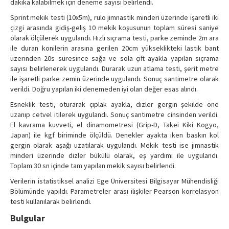
dakika kalabilmek için deneme sayısı belirlendi.
Sprint mekik testi (10x5m), rulo jimnastik minderi üzerinde işaretli iki
çizgi arasında gidiş-geliş 10 mekik koşusunun toplam süresi saniye
olarak ölçülerek uygulandı. Hızlı sıçrama testi, parke zeminde 2m ara
ile duran konilerin arasına gerilen 20cm yükseklikteki lastik bant
üzerinden 20s süresince sağa ve sola çift ayakla yapılan sıçrama
sayısı belirlenerek uygulandı. Durarak uzun atlama testi, şerit metre
ile işaretli parke zemin üzerinde uygulandı. Sonuç santimetre olarak
verildi. Doğru yapılan iki denemeden iyi olan değer esas alındı.
Esneklik testi, oturarak çıplak ayakla, dizler gergin şekilde öne
uzanıp cetvel itilerek uygulandı. Sonuç santimetre cinsinden verildi.
El kavrama kuvveti, el dinamometresi (Grip-D, Takei Kiki Kogyo,
Japan) ile kgf biriminde ölçüldü. Denekler ayakta iken baskın kol
gergin olarak aşağı uzatılarak uygulandı. Mekik testi ise jimnastik
minderi üzerinde dizler bükülü olarak, eş yardımı ile uygulandı.
Toplam 30 sn içinde tam yapılan mekik sayısı belirlendi.
Verilerin istatistiksel analizi Ege Üniversitesi Bilgisayar Mühendisliği
Bölümünde yapıldı. Parametreler arası ilişkiler Pearson korrelasyon
testi kullanılarak belirlendi.
Bulgular