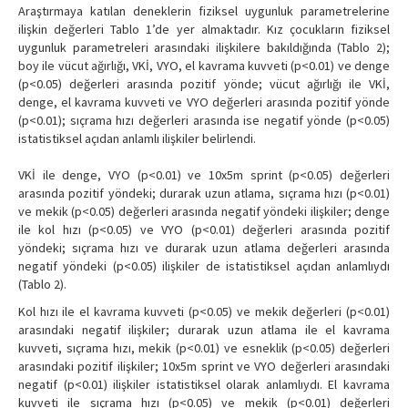
Araştırmaya katılan deneklerin fiziksel uygunluk parametrelerine
ilişkin değerleri Tablo 1’de yer almaktadır. Kız çocukların fiziksel
uygunluk parametreleri arasındaki ilişkilere bakıldığında (Tablo 2);
boy ile vücut ağırlığı, VKİ, VYO, el kavrama kuvveti (p<0.01) ve denge
(p<0.05) değerleri arasında pozitif yönde; vücut ağırlığı ile VKİ,
denge, el kavrama kuvveti ve VYO değerleri arasında pozitif yönde
(p<0.01); sıçrama hızı değerleri arasında ise negatif yönde (p<0.05)
istatistiksel açıdan anlamlı ilişkiler belirlendi.
VKİ ile denge, VYO (p<0.01) ve 10x5m sprint (p<0.05) değerleri
arasında pozitif yöndeki; durarak uzun atlama, sıçrama hızı (p<0.01)
ve mekik (p<0.05) değerleri arasında negatif yöndeki ilişkiler; denge
ile kol hızı (p<0.05) ve VYO (p<0.01) değerleri arasında pozitif
yöndeki; sıçrama hızı ve durarak uzun atlama değerleri arasında
negatif yöndeki (p<0.05) ilişkiler de istatistiksel açıdan anlamlıydı
(Tablo 2).
Kol hızı ile el kavrama kuvveti (p<0.05) ve mekik değerleri (p<0.01)
arasındaki negatif ilişkiler; durarak uzun atlama ile el kavrama
kuvveti, sıçrama hızı, mekik (p<0.01) ve esneklik (p<0.05) değerleri
arasındaki pozitif ilişkiler; 10x5m sprint ve VYO değerleri arasındaki
negatif (p<0.01) ilişkiler istatistiksel olarak anlamlıydı. El kavrama
kuvveti ile sıçrama hızı (p<0.05) ve mekik (p<0.01) değerleri