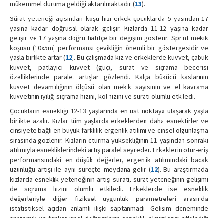
mükemmel duruma geldiği aktarılmaktadır (
13
).
Sürat yeteneği açısından koşu hızı erkek çocuklarda 5 yaşından 17
yaşına kadar doğrusal olarak gelişir. Kızlarda 11-12 yaşına kadar
gelişir ve 17 yaşına doğru hafifçe bir değişim gösterir. Sprint mekik
koşusu (10x5m) performansı çevikliğin önemli bir göstergesidir ve
yaşla birlikte artar (
12
). Bu çalışmada kız ve erkeklerde kuvvet, çabuk
kuvvet, patlayıcı kuvvet (güç), sürat ve sıçrama becerisi
özelliklerinde paralel artışlar gözlendi. Kalça bükücü kaslarının
kuvvet devamlılığının ölçüsü olan mekik sayısının ve el kavrama
kuvvetinin iyiliği sıçrama hızını, kol hızını ve sürati olumlu etkiledi.
Çocukların esnekliği 12-13 yaşlarında en üst noktaya ulaşarak yaşla
birlikte azalır. Kızlar tüm yaşlarda erkeklerden daha esnektirler ve
cinsiyete bağlı en büyük farklılık ergenlik atılımı ve cinsel olgunlaşma
sırasında gözlenir. Kızların oturma yüksekliğinin 11 yaşından sonraki
atılımıyla esnekliklerindeki artış paralel seyreder. Erkeklerin otur-eriş
performansındaki en düşük değerler, ergenlik atılımındaki bacak
uzunluğu artışı ile aynı süreçte meydana gelir (
12
). Bu araştırmada
kızlarda esneklik yeteneğinin artışı sürati, sürat yeteneğinin gelişimi
de sıçrama hızını olumlu etkiledi. Erkeklerde ise esneklik
değerleriyle diğer fiziksel uygunluk parametreleri arasında
istatistiksel açıdan anlamlı ilişki saptanmadı. Gelişim döneminde
anatomik ve fonksiyonel değişimlerin esneklik ölçümlerini etkilediği