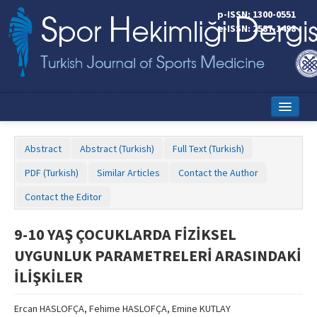
p-ISSN: 1300-0551
e-ISSN: 2587-1498
Home
Abstract
Abstract (Turkish)
Full Text (Turkish)
Current Issue
PDF (Turkish)
Similar Articles
Contact the Author
Online First
Contact the Editor
Aims and Scope
9-10 YAŞ ÇOCUKLARDA FİZİKSEL
Editorial Board
UYGUNLUK PARAMETRELERİ ARASINDAKİ
Instructions to Authors
İLİŞKİLER
Copyright Transfer Form
Ercan HASLOFÇA, Fehime HASLOFÇA, Emine KUTLAY