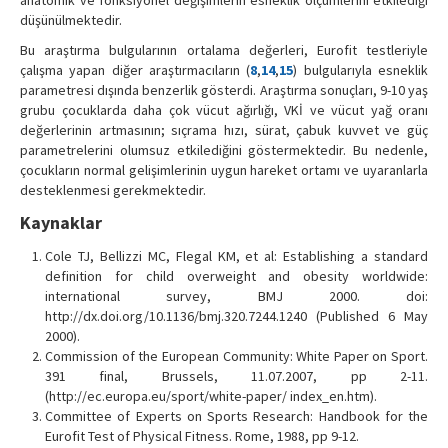
düşünülmektedir.
Bu araştırma bulgularının ortalama değerleri, Eurofit testleriyle
çalışma yapan diğer araştırmacıların (
8
,
14
,
15
) bulgularıyla esneklik
parametresi dışında benzerlik gösterdi. Araştırma sonuçları, 9-10 yaş
grubu çocuklarda daha çok vücut ağırlığı, VKİ ve vücut yağ oranı
değerlerinin artmasının; sıçrama hızı, sürat, çabuk kuvvet ve güç
parametrelerini olumsuz etkilediğini göstermektedir. Bu nedenle,
çocukların normal gelişimlerinin uygun hareket ortamı ve uyaranlarla
desteklenmesi gerekmektedir.
Kaynaklar
Cole TJ, Bellizzi MC, Flegal KM, et al: Establishing a standard
definition for child overweight and obesity worldwide:
international survey, BMJ 2000. doi:
http://dx.doi.org/10.1136/bmj.320.7244.1240 (Published 6 May
2000).
Commission of the European Community: White Paper on Sport.
391 final, Brussels, 11.07.2007, pp 2-11.
(http://ec.europa.eu/sport/white-paper/ index_en.htm).
Committee of Experts on Sports Research: Handbook for the
Eurofit Test of Physical Fitness. Rome, 1988, pp 9-12.