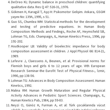
DeOreo KL: Dynamic balance in preschool children: quantifying
qualitative data. Res Q 47: 526-31, 1976.
Gökmen H, Karagül T, Aşçı H: Psikomotor Gelişim. Ankara, GSGM
yayını No: 139A, 1995, s 51.
Guo SS, Chumlea WM: Statistical methods for the development
and testing of predictive equations. In: Human Body
Composition: Methods and Findings, Roche AF, Heymsfield SB,
Lohman TG, Eds. Champaign, IL, Human Kinetics Press, 1996, pp
191-202.
Houtkooper LB: Validity of bioelectric impedance for body
composition assessment in children. J Appl Physiol 66: 814-21,
1989.
Lefevre J, Claessens A, Beunen, et al: Provisional norms for
Flemish boys and girls 6 to 12 years of age. VIth European
Research Seminar-the Eurofit Test of Physical Fitness-, İzmir,
1990, pp 138-56.
Lohman TG: Advances in Body Composition Assessment. Human
Kinetics, 1992.
Malina RM: Human Growth Maturation and Regular Physical
Activity Advances in Pediatric Sport Sciences. Champaign, IL,
Human Kinetics Pub, 1984, pp 59-83.
Neyzi O, Günöz H, Furman A, et al: Türk çocuklarında vücut
ağırlığı, boy uzunluğu, baş çevresi ve vücut kitle indeksi referans