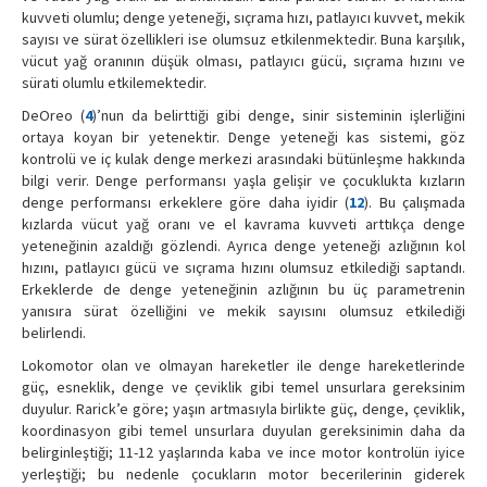
kuvveti olumlu; denge yeteneği, sıçrama hızı, patlayıcı kuvvet, mekik
sayısı ve sürat özellikleri ise olumsuz etkilenmektedir. Buna karşılık,
vücut yağ oranının düşük olması, patlayıcı gücü, sıçrama hızını ve
sürati olumlu etkilemektedir.
DeOreo (
4
)’nun da belirttiği gibi denge, sinir sisteminin işlerliğini
ortaya koyan bir yetenektir. Denge yeteneği kas sistemi, göz
kontrolü ve iç kulak denge merkezi arasındaki bütünleşme hakkında
bilgi verir. Denge performansı yaşla gelişir ve çocuklukta kızların
denge performansı erkeklere göre daha iyidir (
12
). Bu çalışmada
kızlarda vücut yağ oranı ve el kavrama kuvveti arttıkça denge
yeteneğinin azaldığı gözlendi. Ayrıca denge yeteneği azlığının kol
hızını, patlayıcı gücü ve sıçrama hızını olumsuz etkilediği saptandı.
Erkeklerde de denge yeteneğinin azlığının bu üç parametrenin
yanısıra sürat özelliğini ve mekik sayısını olumsuz etkilediği
belirlendi.
Lokomotor olan ve olmayan hareketler ile denge hareketlerinde
güç, esneklik, denge ve çeviklik gibi temel unsurlara gereksinim
duyulur. Rarick’e göre; yaşın artmasıyla birlikte güç, denge, çeviklik,
koordinasyon gibi temel unsurlara duyulan gereksinimin daha da
belirginleştiği; 11-12 yaşlarında kaba ve ince motor kontrolün iyice
yerleştiği; bu nedenle çocukların motor becerilerinin giderek