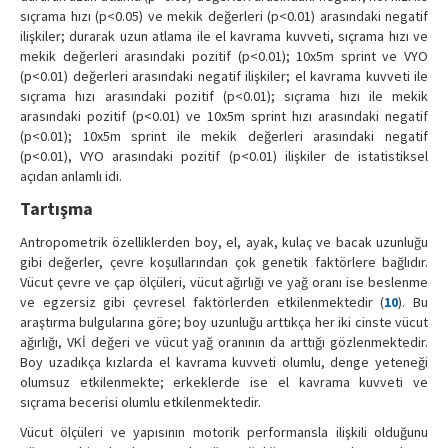
sıçrama hızı (p<0.05) ve mekik değerleri (p<0.01) arasındaki negatif
ilişkiler; durarak uzun atlama ile el kavrama kuvveti, sıçrama hızı ve
mekik değerleri arasındaki pozitif (p<0.01); 10x5m sprint ve VYO
(p<0.01) değerleri arasındaki negatif ilişkiler; el kavrama kuvveti ile
sıçrama hızı arasındaki pozitif (p<0.01); sıçrama hızı ile mekik
arasındaki pozitif (p<0.01) ve 10x5m sprint hızı arasındaki negatif
(p<0.01); 10x5m sprint ile mekik değerleri arasındaki negatif
(p<0.01), VYO arasındaki pozitif (p<0.01) ilişkiler de istatistiksel
açıdan anlamlı idi.
Tartışma
Antropometrik özelliklerden boy, el, ayak, kulaç ve bacak uzunluğu
gibi değerler, çevre koşullarından çok genetik faktörlere bağlıdır.
Vücut çevre ve çap ölçüleri, vücut ağırlığı ve yağ oranı ise beslenme
ve egzersiz gibi çevresel faktörlerden etkilenmektedir (
10
). Bu
araştırma bulgularına göre; boy uzunluğu arttıkça her iki cinste vücut
ağırlığı, VKİ değeri ve vücut yağ oranının da arttığı gözlenmektedir.
Boy uzadıkça kızlarda el kavrama kuvveti olumlu, denge yeteneği
olumsuz etkilenmekte; erkeklerde ise el kavrama kuvveti ve
sıçrama becerisi olumlu etkilenmektedir.
Vücut ölçüleri ve yapısının motorik performansla ilişkili olduğunu