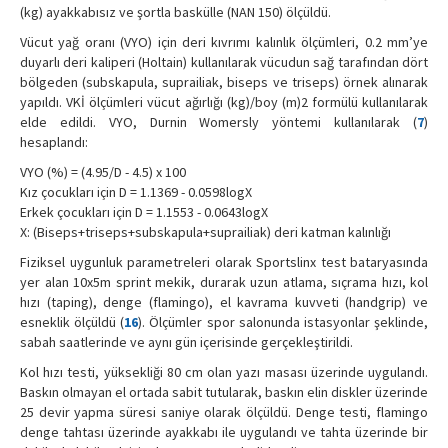
(kg) ayakkabısız ve şortla baskülle (NAN 150) ölçüldü.
Vücut yağ oranı (VYO) için deri kıvrımı kalınlık ölçümleri, 0.2 mm’ye
duyarlı deri kaliperi (Holtain) kullanılarak vücudun sağ tarafından dört
bölgeden (subskapula, suprailiak, biseps ve triseps) örnek alınarak
yapıldı. VKİ ölçümleri vücut ağırlığı (kg)/boy (m)2 formülü kullanılarak
elde edildi. VYO, Durnin Womersly yöntemi kullanılarak (
7
)
hesaplandı:
VYO (%) = (4.95/D - 4.5) x 100
Kız çocukları için D = 1.1369 - 0.0598logX
Erkek çocukları için D = 1.1553 - 0.0643logX
X: (Biseps+triseps+subskapula+suprailiak) deri katman kalınlığı
Fiziksel uygunluk parametreleri olarak Sportslinx test bataryasında
yer alan 10x5m sprint mekik, durarak uzun atlama, sıçrama hızı, kol
hızı (taping), denge (flamingo), el kavrama kuvveti (handgrip) ve
esneklik ölçüldü (
16
). Ölçümler spor salonunda istasyonlar şeklinde,
sabah saatlerinde ve aynı gün içerisinde gerçekleştirildi.
Kol hızı testi, yüksekliği 80 cm olan yazı masası üzerinde uygulandı.
Baskın olmayan el ortada sabit tutularak, baskın elin diskler üzerinde
25 devir yapma süresi saniye olarak ölçüldü. Denge testi, flamingo
denge tahtası üzerinde ayakkabı ile uygulandı ve tahta üzerinde bir