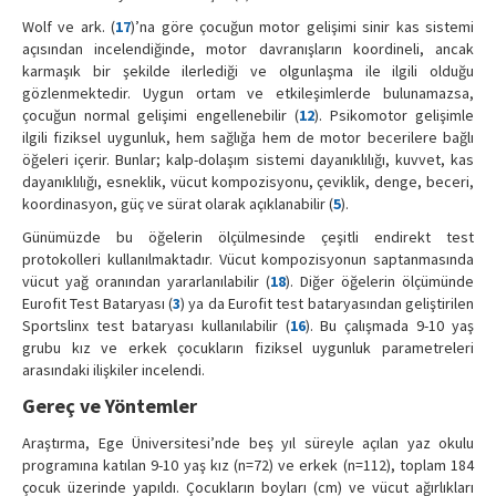
Wolf ve ark. (
17
)’na göre çocuğun motor gelişimi sinir kas sistemi
açısından incelendiğinde, motor davranışların koordineli, ancak
karmaşık bir şekilde ilerlediği ve olgunlaşma ile ilgili olduğu
gözlenmektedir. Uygun ortam ve etkileşimlerde bulunamazsa,
çocuğun normal gelişimi engellenebilir (
12
). Psikomotor gelişimle
ilgili fiziksel uygunluk, hem sağlığa hem de motor becerilere bağlı
öğeleri içerir. Bunlar; kalp-dolaşım sistemi dayanıklılığı, kuvvet, kas
dayanıklılığı, esneklik, vücut kompozisyonu, çeviklik, denge, beceri,
koordinasyon, güç ve sürat olarak açıklanabilir (
5
).
Günümüzde bu öğelerin ölçülmesinde çeşitli endirekt test
protokolleri kullanılmaktadır. Vücut kompozisyonun saptanmasında
vücut yağ oranından yararlanılabilir (
18
). Diğer öğelerin ölçümünde
Eurofit Test Bataryası (
3
) ya da Eurofit test bataryasından geliştirilen
Sportslinx test bataryası kullanılabilir (
16
). Bu çalışmada 9-10 yaş
grubu kız ve erkek çocukların fiziksel uygunluk parametreleri
arasındaki ilişkiler incelendi.
Gereç ve Yöntemler
Araştırma, Ege Üniversitesi’nde beş yıl süreyle açılan yaz okulu
programına katılan 9-10 yaş kız (n=72) ve erkek (n=112), toplam 184
çocuk üzerinde yapıldı. Çocukların boyları (cm) ve vücut ağırlıkları