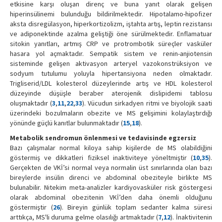
etkisine karşı oluşan direnç ve buna yanıt olarak gelişen
hiperinsülinemi bulunduğu bildirilmektedir. Hipotalamo-hipofizer
aksta disregülasyon, hiperkortizolizm, iştahta artış, leptin rezistansı
ve adiponektinde azalma geliştiği öne sürülmektedir. Enflamatuar
sitokin yanıtları, artmış CRP ve protrombotik süreçler vasküler
hasara yol açmaktadır. Sempatik sistem ve renin-anjiotensin
sisteminde gelişen aktivasyon arteryel vazokonstrüksiyon ve
sodyum tutulumu yoluyla hipertansiyona neden olmaktadır.
Trigliserid/LDL kolesterol düzeylerinde artış ve HDL kolesterol
düzeyinde düşüşle beraber aterojenik dislipidemi tablosu
oluşmaktadır (
3
,
11
,
22
,
33
). Vücudun sirkadyen ritmi ve biyolojik saati
üzerindeki bozulmaların obezite ve MS gelişimini kolaylaştırdığı
yönünde güçlü kanıtlar bulunmaktadır (
15
,
18
).
Metabolik sendromun önlenmesi ve tedavisinde egzersiz
Bazı çalışmalar normal kiloya sahip kişilerde de MS olabildiğini
göstermiş ve dikkatleri fiziksel inaktiviteye yöneltmiştir (
10
,
35
).
Gerçekten de VKİ’si normal veya normalin üst sınırlarında olan bazı
bireylerde insülin direnci ve abdominal obeziteyle birlikte MS
bulunabilir. Nitekim meta-analizler kardiyovasküler risk göstergesi
olarak abdominal obezitenin VKİ’den daha önemli olduğunu
göstermiştir (
26
). Bireyin günlük toplam sedanter kalma süresi
arttıkça, MS'li duruma gelme olasılığı artmaktadır (
7
,
12
). İnaktivitenin