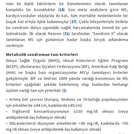
riski ile ilişkili faktörlerin bir kümelenmesi olarak tanımlanan
kompleks bir bozukluktur (
18
). Son meta analizlere göre MS,
kardiyo-vasküler olaylarda iki kat, tüm mortalite nedenlerinde bir
buçuk kat artışla ilşkili bulunmuştur (
27
). Çoklu bileşenleriyle birlikte
bu sendrom dünya çapındaki sağlık harcamalarında önemli bir yer
tutmaktadır. İlk olarak Reaven (
31
) tarafından “Sendrom X” olarak
tanımlanan MS için günümüze kadar başka birçok adlandırma
verilmiştir.
Metabolik sendromun tanı kriterleri
Dünya Sağlık Örgütü (WHO), Ulusal Kolesterol Eğitim Programı
(NCEP), Uluslararası Diyabet Federasyonu (IDF), Amerikan Kalp Birliği
(AHA) ve başka bazı organizasyonlar MS'yi tanımlayıcı kriterler
geliştirmiştir. IDF ve AHA’nın 2009 yılında vardığı konsensus ile MS
kriterleri aşağıdaki şekilde belirlenmiş olup bunlardan herhangi
üçünün varlığı tanı için yeterlidir (
1
):
• Artmış bel çevresi (Avrupa, Akdeniz ve Ortadoğu popülasyonları
için erkeklerde ≥94 cm, kadınlarda ≥80 cm)
• Trigliserid konsantrasyonunun ≥150 mg/dl olması (veya
antilipidemik ilaç kullanıyor olmak)
• HDL-kolesterol düzeyinin erkeklerde <40 mg/dl, kadınlarda <50
mg/dl olması (veya antilipidemik ilaç kullanıyor olmak)