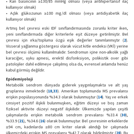
• Kan basıncının ≥130/85 mmHg olması (veya antihipertansif ilaç
kullanıyor olmak)
• Açlık glükozunun ≥100 mg/dl olması (veya antidiyabetik ilaç
kullanıyor olmak)
Artmış bel çevresi eski IDF sınıflandırmasında zorunlu kriter iken,
yeni sınıflandırmada diğer kriterlerle eşit düzeye getirilmiştir. Bel
çevresi için ırka/topluma özgü eşik değerler tanımlanmıştır (
2
).
Visseral yağlanma göstergesi olarak vücut kitle endeksi (VKİ) yerine
bel çevresi ölçümü kullanılmalıdır. Sendromun içine non-alkolik yağlı
karaciğer, uyku apnesi, erektil disfonksiyon, polikistik over gibi
patolojiler dahil edilmeye çalışılmış olsa da, evrensel anlamda henüz
kabul görmüş değildir.
Epidemiyoloji
Metabolik sendrom dünyada giderek yaygınlaşmakta ve alt yaş
gruplarına inmektedir (
18
,
33
). Amerikan toplumunda MS prevalansı
erişkin popülasyonunda %34.3 olarak bulunmuştur (
14
). Yaş ve erkek
cinsiyet pozitif ilişkili bulunmuşken, eğitim düzeyi ve boş zaman
fiziksel aktivite düzeyi negatif ilişkilidir. Ülkemizde yapılan çeşitli
çalışmalarda erişkin metabolik sendrom prevalansı %33.4 (
30
),
%33.9 (
21
), %34.6 (
16
) olarak bulunmuştur. Bel çevresinin erkeklerde
≥94 cm, kadınlarda ≥80 cm kriter olarak alındığı bir çalışmada
ülkemizdeki erişkin MS prevalansı %42.7 olarak bildirilmiştir (
28
). Bu