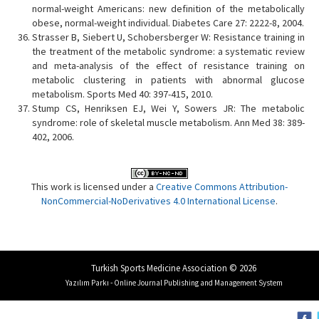
normal-weight Americans: new definition of the metabolically
obese, normal-weight individual. Diabetes Care 27: 2222-8, 2004.
Strasser B, Siebert U, Schobersberger W: Resistance training in
the treatment of the metabolic syndrome: a systematic review
and meta-analysis of the effect of resistance training on
metabolic clustering in patients with abnormal glucose
metabolism. Sports Med 40: 397-415, 2010.
Stump CS, Henriksen EJ, Wei Y, Sowers JR: The metabolic
syndrome: role of skeletal muscle metabolism. Ann Med 38: 389-
402, 2006.
This work is licensed under a
Creative Commons Attribution-
NonCommercial-NoDerivatives 4.0 International License
.
Turkish Sports Medicine Association © 2026
Yazılım Parkı - Online Journal Publishing and Management System