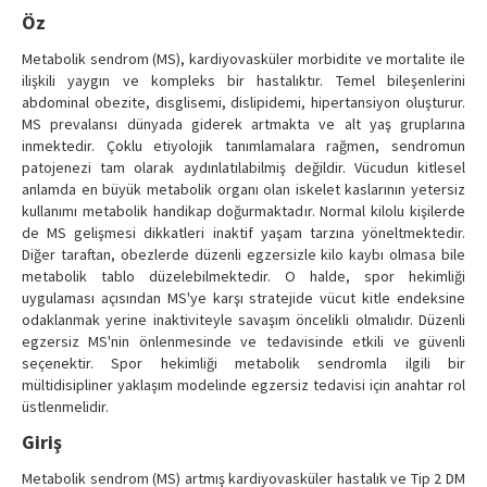
Contact Us
Öz
Metabolik sendrom (MS), kardiyovasküler morbidite ve mortalite ile
ilişkili yaygın ve kompleks bir hastalıktır. Temel bileşenlerini
abdominal obezite, disglisemi, dislipidemi, hipertansiyon oluşturur.
MS prevalansı dünyada giderek artmakta ve alt yaş gruplarına
inmektedir. Çoklu etiyolojik tanımlamalara rağmen, sendromun
patojenezi tam olarak aydınlatılabilmiş değildir. Vücudun kitlesel
anlamda en büyük metabolik organı olan iskelet kaslarının yetersiz
kullanımı metabolik handikap doğurmaktadır. Normal kilolu kişilerde
de MS gelişmesi dikkatleri inaktif yaşam tarzına yöneltmektedir.
Diğer taraftan, obezlerde düzenli egzersizle kilo kaybı olmasa bile
metabolik tablo düzelebilmektedir. O halde, spor hekimliği
uygulaması açısından MS'ye karşı stratejide vücut kitle endeksine
odaklanmak yerine inaktiviteyle savaşım öncelikli olmalıdır. Düzenli
egzersiz MS'nin önlenmesinde ve tedavisinde etkili ve güvenli
seçenektir. Spor hekimliği metabolik sendromla ilgili bir
mültidisipliner yaklaşım modelinde egzersiz tedavisi için anahtar rol
üstlenmelidir.
Giriş
Metabolik sendrom (MS) artmış kardiyovasküler hastalık ve Tip 2 DM