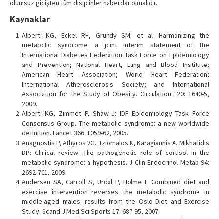
olumsuz gidişten tüm disiplinler haberdar olmalıdır.
Kaynaklar
Alberti KG, Eckel RH, Grundy SM, et al: Harmonizing the
metabolic syndrome: a joint interim statement of the
International Diabetes Federation Task Force on Epidemiology
and Prevention; National Heart, Lung and Blood Institute;
American Heart Association; World Heart Federation;
International Atherosclerosis Society; and International
Association for the Study of Obesity. Circulation 120: 1640-5,
2009.
Alberti KG, Zimmet P, Shaw J: IDF Epidemiology Task Force
Consensus Group. The metabolic syndrome: a new worldwide
definition. Lancet 366: 1059-62, 2005.
Anagnostis P, Athyros VG, Tziomalos K, Karagiannis A, Mikhailidis
DP: Clinical review: The pathogenetic role of cortisol in the
metabolic syndrome: a hypothesis. J Clin Endocrinol Metab 94:
2692-701, 2009.
Andersen SA, Carroll S, Urdal P, Holme I: Combined diet and
exercise intervention reverses the metabolic syndrome in
middle-aged males: results from the Oslo Diet and Exercise
Study. Scand J Med Sci Sports 17: 687-95, 2007.