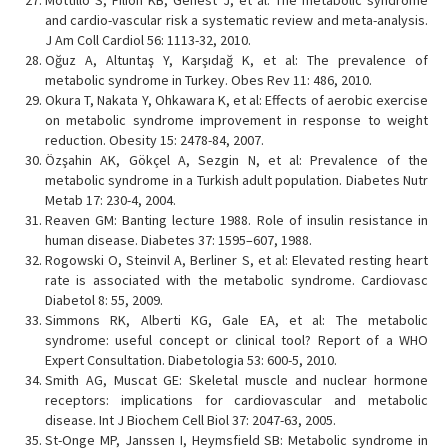
and cardio-vascular risk a systematic review and meta-analysis.
J Am Coll Cardiol 56: 1113-32, 2010.
Oğuz A, Altuntaş Y, Karşıdağ K, et al: The prevalence of
metabolic syndrome in Turkey. Obes Rev 11: 486, 2010.
Okura T, Nakata Y, Ohkawara K, et al: Effects of aerobic exercise
on metabolic syndrome improvement in response to weight
reduction. Obesity 15: 2478-84, 2007.
Özşahin AK, Gökçel A, Sezgin N, et al: Prevalence of the
metabolic syndrome in a Turkish adult population. Diabetes Nutr
Metab 17: 230-4, 2004.
Reaven GM: Banting lecture 1988. Role of insulin resistance in
human disease. Diabetes 37: 1595–607, 1988.
Rogowski O, Steinvil A, Berliner S, et al: Elevated resting heart
rate is associated with the metabolic syndrome. Cardiovasc
Diabetol 8: 55, 2009.
Simmons RK, Alberti KG, Gale EA, et al: The metabolic
syndrome: useful concept or clinical tool? Report of a WHO
Expert Consultation. Diabetologia 53: 600-5, 2010.
Smith AG, Muscat GE: Skeletal muscle and nuclear hormone
receptors: implications for cardiovascular and metabolic
disease. Int J Biochem Cell Biol 37: 2047-63, 2005.
St-Onge MP, Janssen I, Heymsfield SB: Metabolic syndrome in