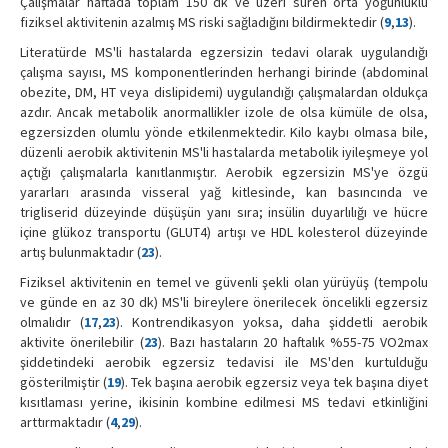
Çalışmalar haftada toplam 150 dk ve üzeri süren orta yoğunluklu
fiziksel aktivitenin azalmış MS riski sağladığını bildirmektedir (
9
,
13
).
Literatürde MS'li hastalarda egzersizin tedavi olarak uygulandığı
çalışma sayısı, MS komponentlerinden herhangi birinde (abdominal
obezite, DM, HT veya dislipidemi) uygulandığı çalışmalardan oldukça
azdır. Ancak metabolik anormallikler izole de olsa kümüle de olsa,
egzersizden olumlu yönde etkilenmektedir. Kilo kaybı olmasa bile,
düzenli aerobik aktivitenin MS'li hastalarda metabolik iyileşmeye yol
açtığı çalışmalarla kanıtlanmıştır. Aerobik egzersizin MS'ye özgü
yararları arasında visseral yağ kitlesinde, kan basıncında ve
trigliserid düzeyinde düşüşün yanı sıra; insülin duyarlılığı ve hücre
içine glükoz transportu (GLUT4) artışı ve HDL kolesterol düzeyinde
artış bulunmaktadır (
23
).
Fiziksel aktivitenin en temel ve güvenli şekli olan yürüyüş (tempolu
ve günde en az 30 dk) MS'li bireylere önerilecek öncelikli egzersiz
olmalıdır (
17
,
23
). Kontrendikasyon yoksa, daha şiddetli aerobik
aktivite önerilebilir (
23
). Bazı hastaların 20 haftalık %55-75 VO2max
şiddetindeki aerobik egzersiz tedavisi ile MS'den kurtulduğu
gösterilmiştir (
19
). Tek başına aerobik egzersiz veya tek başına diyet
kısıtlaması yerine, ikisinin kombine edilmesi MS tedavi etkinliğini
arttırmaktadır (
4
,
29
).