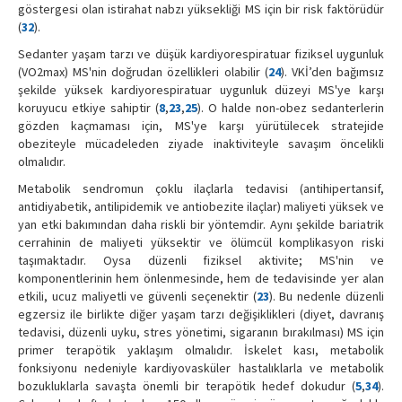
göstergesi olan istirahat nabzı yüksekliği MS için bir risk faktörüdür
(
32
).
Sedanter yaşam tarzı ve düşük kardiyorespiratuar fiziksel uygunluk
(VO2max) MS'nin doğrudan özellikleri olabilir (
24
). VKİ’den bağımsız
şekilde yüksek kardiyorespiratuar uygunluk düzeyi MS'ye karşı
koruyucu etkiye sahiptir (
8
,
23
,
25
). O halde non-obez sedanterlerin
gözden kaçmaması için, MS'ye karşı yürütülecek stratejide
obeziteyle mücadeleden ziyade inaktiviteyle savaşım öncelikli
olmalıdır.
Metabolik sendromun çoklu ilaçlarla tedavisi (antihipertansif,
antidiyabetik, antilipidemik ve antiobezite ilaçlar) maliyeti yüksek ve
yan etki bakımından daha riskli bir yöntemdir. Aynı şekilde bariatrik
cerrahinin de maliyeti yüksektir ve ölümcül komplikasyon riski
taşımaktadır. Oysa düzenli fiziksel aktivite; MS'nin ve
komponentlerinin hem önlenmesinde, hem de tedavisinde yer alan
etkili, ucuz maliyetli ve güvenli seçenektir (
23
). Bu nedenle düzenli
egzersiz ile birlikte diğer yaşam tarzı değişiklikleri (diyet, davranış
tedavisi, düzenli uyku, stres yönetimi, sigaranın bırakılması) MS için
primer terapötik yaklaşım olmalıdır. İskelet kası, metabolik
fonksiyonu nedeniyle kardiyovasküler hastalıklarla ve metabolik
bozukluklarla savaşta önemli bir terapötik hedef dokudur (
5
,
34
).