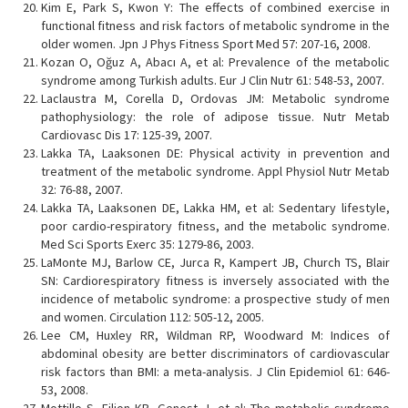
Kim E, Park S, Kwon Y: The effects of combined exercise in
functional fitness and risk factors of metabolic syndrome in the
older women. Jpn J Phys Fitness Sport Med 57: 207-16, 2008.
Kozan O, Oğuz A, Abacı A, et al: Prevalence of the metabolic
syndrome among Turkish adults. Eur J Clin Nutr 61: 548-53, 2007.
Laclaustra M, Corella D, Ordovas JM: Metabolic syndrome
pathophysiology: the role of adipose tissue. Nutr Metab
Cardiovasc Dis 17: 125-39, 2007.
Lakka TA, Laaksonen DE: Physical activity in prevention and
treatment of the metabolic syndrome. Appl Physiol Nutr Metab
32: 76-88, 2007.
Lakka TA, Laaksonen DE, Lakka HM, et al: Sedentary lifestyle,
poor cardio-respiratory fitness, and the metabolic syndrome.
Med Sci Sports Exerc 35: 1279-86, 2003.
LaMonte MJ, Barlow CE, Jurca R, Kampert JB, Church TS, Blair
SN: Cardiorespiratory fitness is inversely associated with the
incidence of metabolic syndrome: a prospective study of men
and women. Circulation 112: 505-12, 2005.
Lee CM, Huxley RR, Wildman RP, Woodward M: Indices of
abdominal obesity are better discriminators of cardiovascular
risk factors than BMI: a meta-analysis. J Clin Epidemiol 61: 646-
53, 2008.
Mottillo S, Filion KB, Genest J, et al: The metabolic syndrome