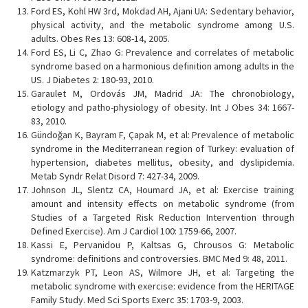
Ford ES, Kohl HW 3rd, Mokdad AH, Ajani UA: Sedentary behavior,
physical activity, and the metabolic syndrome among U.S.
adults. Obes Res 13: 608-14, 2005.
Ford ES, Li C, Zhao G: Prevalence and correlates of metabolic
syndrome based on a harmonious definition among adults in the
US. J Diabetes 2: 180-93, 2010.
Garaulet M, Ordovás JM, Madrid JA: The chronobiology,
etiology and patho-physiology of obesity. Int J Obes 34: 1667-
83, 2010.
Gündoğan K, Bayram F, Çapak M, et al: Prevalence of metabolic
syndrome in the Mediterranean region of Turkey: evaluation of
hypertension, diabetes mellitus, obesity, and dyslipidemia.
Metab Syndr Relat Disord 7: 427-34, 2009.
Johnson JL, Slentz CA, Houmard JA, et al: Exercise training
amount and intensity effects on metabolic syndrome (from
Studies of a Targeted Risk Reduction Intervention through
Defined Exercise). Am J Cardiol 100: 1759-66, 2007.
Kassi E, Pervanidou P, Kaltsas G, Chrousos G: Metabolic
syndrome: definitions and controversies. BMC Med 9: 48, 2011.
Katzmarzyk PT, Leon AS, Wilmore JH, et al: Targeting the
metabolic syndrome with exercise: evidence from the HERITAGE
Family Study. Med Sci Sports Exerc 35: 1703-9, 2003.