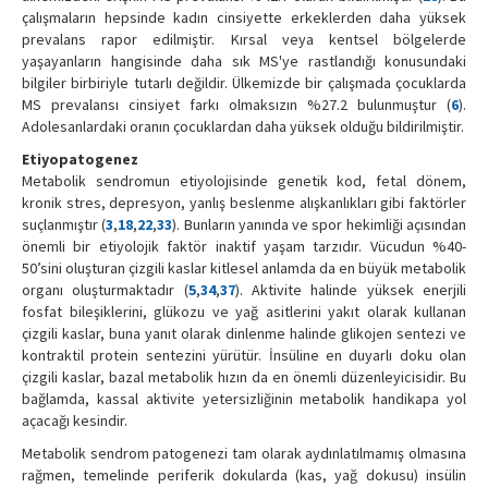
çalışmaların hepsinde kadın cinsiyette erkeklerden daha yüksek
prevalans rapor edilmiştir. Kırsal veya kentsel bölgelerde
yaşayanların hangisinde daha sık MS'ye rastlandığı konusundaki
bilgiler birbiriyle tutarlı değildir. Ülkemizde bir çalışmada çocuklarda
MS prevalansı cinsiyet farkı olmaksızın %27.2 bulunmuştur (
6
).
Adolesanlardaki oranın çocuklardan daha yüksek olduğu bildirilmiştir.
Etiyopatogenez
Metabolik sendromun etiyolojisinde genetik kod, fetal dönem,
kronik stres, depresyon, yanlış beslenme alışkanlıkları gibi faktörler
suçlanmıştır (
3
,
18
,
22
,
33
). Bunların yanında ve spor hekimliği açısından
önemli bir etiyolojik faktör inaktif yaşam tarzıdır. Vücudun %40-
50’sini oluşturan çizgili kaslar kitlesel anlamda da en büyük metabolik
organı oluşturmaktadır (
5
,
34
,
37
). Aktivite halinde yüksek enerjili
fosfat bileşiklerini, glükozu ve yağ asitlerini yakıt olarak kullanan
çizgili kaslar, buna yanıt olarak dinlenme halinde glikojen sentezi ve
kontraktil protein sentezini yürütür. İnsüline en duyarlı doku olan
çizgili kaslar, bazal metabolik hızın da en önemli düzenleyicisidir. Bu
bağlamda, kassal aktivite yetersizliğinin metabolik handikapa yol
açacağı kesindir.
Metabolik sendrom patogenezi tam olarak aydınlatılmamış olmasına
rağmen, temelinde periferik dokularda (kas, yağ dokusu) insülin