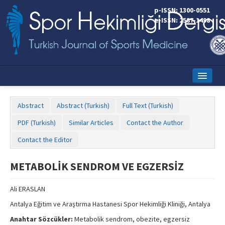
p-ISSN: 1300-0551
e-ISSN: 2587-1498
Home
Abstract
Abstract (Turkish)
Full Text (Turkish)
Current Issue
PDF (Turkish)
Similar Articles
Contact the Author
Online First
Contact the Editor
Aims and Scope
METABOLİK SENDROM VE EGZERSİZ
Editorial Board
Ali ERASLAN
Instructions to Authors
Antalya Eğitim ve Araştırma Hastanesi Spor Hekimliği Kliniği, Antalya
Copyright Transfer Form
Anahtar Sözcükler:
Metabolik sendrom, obezite, egzersiz