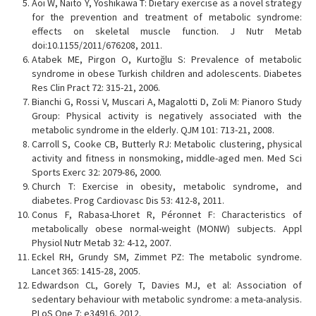
Aoi W, Naito Y, Yoshikawa T: Dietary exercise as a novel strategy
for the prevention and treatment of metabolic syndrome:
effects on skeletal muscle function. J Nutr Metab
doi:10.1155/2011/676208, 2011.
Atabek ME, Pirgon O, Kurtoğlu S: Prevalence of metabolic
syndrome in obese Turkish children and adolescents. Diabetes
Res Clin Pract 72: 315-21, 2006.
Bianchi G, Rossi V, Muscari A, Magalotti D, Zoli M: Pianoro Study
Group: Physical activity is negatively associated with the
metabolic syndrome in the elderly. QJM 101: 713-21, 2008.
Carroll S, Cooke CB, Butterly RJ: Metabolic clustering, physical
activity and fitness in nonsmoking, middle-aged men. Med Sci
Sports Exerc 32: 2079-86, 2000.
Church T: Exercise in obesity, metabolic syndrome, and
diabetes. Prog Cardiovasc Dis 53: 412-8, 2011.
Conus F, Rabasa-Lhoret R, Péronnet F: Characteristics of
metabolically obese normal-weight (MONW) subjects. Appl
Physiol Nutr Metab 32: 4-12, 2007.
Eckel RH, Grundy SM, Zimmet PZ: The metabolic syndrome.
Lancet 365: 1415-28, 2005.
Edwardson CL, Gorely T, Davies MJ, et al: Association of
sedentary behaviour with metabolic syndrome: a meta-analysis.
PLoS One 7: e34916, 2012.