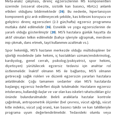
Meta-analiz çalışması, direnç egzersizlerinin MS komponentleri
üzerinde (visseral obezite, sistolik kan basıncı, HbA1c) anlamlı
etkileri olduğunu bildirmektedir (
36
). Bu nedenle, hipertansiyon
komponenti göz ardı edilmeyecek şekilde, kas kitlesini koruyucu ve
geliştirici direnç egzersizleri (2-3 gün/hafta) egzersiz programına
mutlaka dahil edilmelidir (
36
). Esneklik ve yoga egzersizlerinin de
yararlı olduğu gösterilmiştir (
20
). MS'li hastalara günlük hayatta da
aktif olmaları telkin edilmelidir (bahçe işleriyle uğraşmak, merdiven
inip çıkmak, dans etmek, taşıt kullanımını azaltmak vs.).
Spor hekimliği, MS'li hastanın merkezde olduğu mültidisipliner bir
işbirliği modelinde (aile hekimi, iç hastalıkları uzmanı/endokrinolog,
kardiyolog, genel cerrah, psikolog/psikiyatrist, spor hekimi,
diyetisyen) yürütülecek egzersiz tedavisi için anahtar rol
üstlenmelidir. İnaktif olmanın MS ile bağlantısı, MS'li olmanın
getireceği sağlık riskleri ve düzenli egzersizin yararları hastalara
anlatılmalıdır. Çoğu tamamen sedanter olan MS'li hastalarda
başlangıç egzersiz hedefleri düşük tutulmalıdır. Hastaların egzersiz
intoleransı, kullandığı ilaçlar ve var olan kas-iskelet rahatsızlıkları göz
önünde bulundurulmalıdır. Belirli aralıklarla hastalar kontrole
çağırılmalı, antropometrik ölçümler (bel çevresi, vücut ağırlığı, vücut
kitle indeksi, vücut yağ oranı), kan basıncı takibi ve kan tahlilleriyle
programa uyum değerlendirilmelidir. Tedavideki olumlu veya