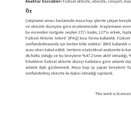
Anahtar Sözcükler:
Fiziksel aktivite, obezite, cinsiyet, mas
Öz
Çalışmanın amacı hastanede masa başı işlerde çalışan bireylerin
ve obezite düzeyine göre incelenmesidir. Araştırmanın evren
bu evrenden rastgele seçilen 271’i kadın, 127’si erkek, toplam
Fiziksel Aktivite Anketi’ (IPAQ) kısa formu kullanıldı. Fizikse
sınıflandırılmasında için beden kitle indeksi’ (BKİ) kullanıld
arası obez kabul edildi. Verilerin istatistiksel analizinde ki-ka
dk/hafta olduğu ve bu bireylerin %47.2’sinin aktif olmadığı, 
Erkeklerin fiziksel aktivite düzeyi kadınlara göre anlamlı ö
anlamlı ilişki gözlenmedi. Masa başı işi yapan bireylerin 
sınıflandırılmış obezite ile ilişkisi olmadığı saptandı.
This work is license