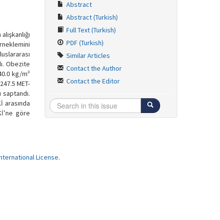
Abstract
Abstract (Turkish)
Full Text (Turkish)
alışkanlığı
PDF (Turkish)
örneklemini
luslararası
Similar Articles
dı. Obezite
Contact the Author
-40.0 kg/m²
Contact the Editor
±1247.5 MET-
u saptandı.
Kİ arasında
Kİ’ne göre
ternational License
.