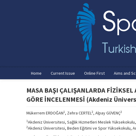
Home
Current Issue
Online First
Aims and S
MASA BAŞI ÇALIŞANLARDA FİZİKSEL 
GÖRE İNCELENMESİ (Akdeniz Üniversit
1
2
2
Mükerrem ERDOĞAN
, Zehra CERTEL
, Alpay GÜVENÇ
1
Akdeniz Üniversitesi, Sağlık Hizmetleri Meslek Yüksekokulu,
2
Akdeniz Üniversitesi, Beden Eğitimi ve Spor Yüksekokulu, A