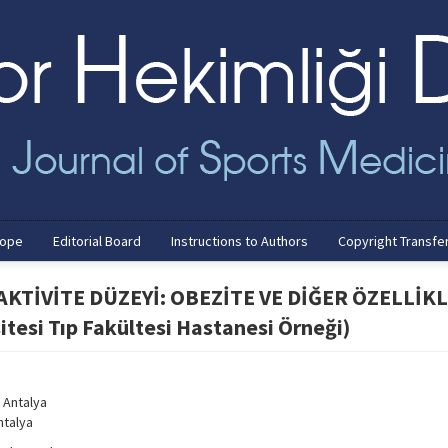
cope
Editorial Board
Instructions to Authors
Copyright Transfe
AKTİVİTE DÜZEYİ: OBEZİTE VE DİĞER ÖZELLİK
esi Tıp Fakültesi Hastanesi Örneği)
 Antalya
ntalya