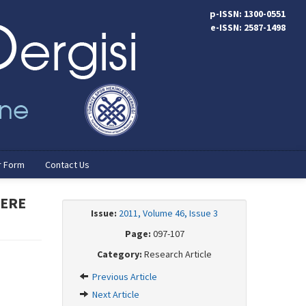
p-ISSN: 1300-0551
e-ISSN: 2587-1498
r Form
Contact Us
LERE
Issue:
2011, Volume 46, Issue 3
Page:
097-107
Category:
Research Article
Previous Article
Next Article