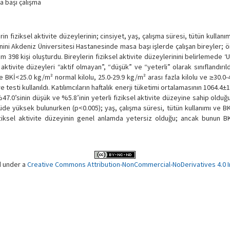
a başı çalışma
 fiziksel aktivite düzeylerinin; cinsiyet, yaş, çalışma süresi, tütün kullanım 
ini Akdeniz Üniversitesi Hastanesinde masa başı işlerde çalışan bireyler; 
 398 kişi oluşturdu. Bireylerin fiziksel aktivite düzeylerinini belirlemede ‘U
l aktivite düzeyleri “aktif olmayan”, “düşük” ve “yeterli” olarak sınıflandırıl
ı ve BKİ<25.0 kg/m² normal kilolu, 25.0-29.9 kg/m² arası fazla kilolu ve ≥30.0
re testi kullanıldı. Katılımcıların haftalık enerji tüketimi ortalamasının 1064.4
%47.0’sinin düşük ve %5.8’inin yeterli fiziksel aktivite düzeyine sahip olduğ
lçüde yüksek bulunurken (p<0.005); yaş, çalışma süresi, tütün kullanımı ve B
fiziksel aktivite düzeyinin genel anlamda yetersiz olduğu; ancak bunun B
d under a
Creative Commons Attribution-NonCommercial-NoDerivatives 4.0 In