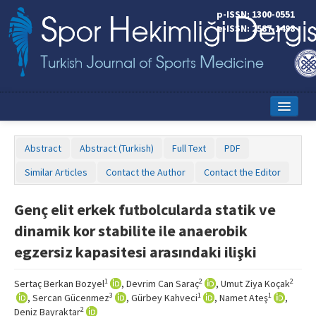
p-ISSN: 1300-0551
e-ISSN: 2587-1498
Home
Abstract
Abstract (Turkish)
Full Text
PDF
Current Issue
Similar Articles
Contact the Author
Contact the Editor
Online First
Genç elit erkek futbolcularda statik ve
Aims and Scope
dinamik kor stabilite ile anaerobik
Editorial Board
egzersiz kapasitesi arasındaki ilişki
Instructions to Authors
1
2
2
Sertaç Berkan Bozyel
, Devrim Can Saraç
, Umut Ziya Koçak
3
1
1
, Sercan Gücenmez
, Gürbey Kahveci
, Namet Ateş
,
Copyright Transfer Form
2
Deniz Bayraktar