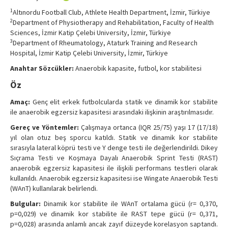
Contact Us
1
Altınordu Football Club, Athlete Health Department, İzmir, Türkiye
2
Department of Physiotherapy and Rehabilitation, Faculty of Health
Sciences, İzmir Katip Çelebi University, İzmir, Türkiye
3
Department of Rheumatology, Ataturk Training and Research
Hospital, İzmir Katip Çelebi University, İzmir, Türkiye
Anahtar Sözcükler:
Anaerobik kapasite, futbol, kor stabilitesi
Öz
Amaç:
Genç elit erkek futbolcularda statik ve dinamik kor stabilite
ile anaerobik egzersiz kapasitesi arasındaki ilişkinin araştırılmasıdır.
Gereç ve Yöntemler:
Çalışmaya ortanca (IQR 25/75) yaşı 17 (17/18)
yıl olan otuz beş sporcu katıldı. Statik ve dinamik kor stabilite
sırasıyla lateral köprü testi ve Y denge testi ile değerlendirildi. Dikey
Sıçrama Testi ve Koşmaya Dayalı Anaerobik Sprint Testi (RAST)
anaerobik egzersiz kapasitesi ile ilişkili performans testleri olarak
kullanıldı. Anaerobik egzersiz kapasitesi ise Wingate Anaerobik Testi
(WAnT) kullanılarak belirlendi.
Bulgular:
Dinamik kor stabilite ile WAnT ortalama gücü (r= 0,370,
p=0,029) ve dinamik kor stabilite ile RAST tepe gücü (r= 0,371,
p=0,028) arasında anlamlı ancak zayıf düzeyde korelasyon saptandı.