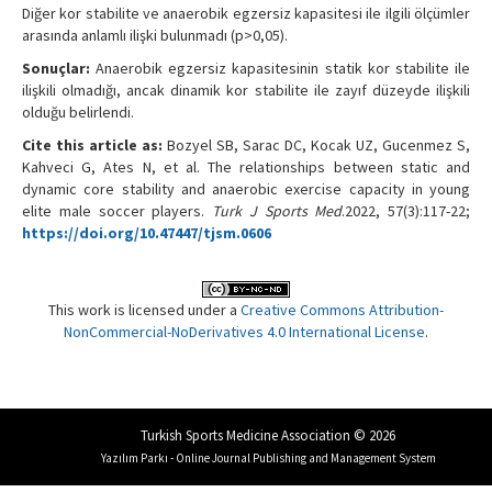
Diğer kor stabilite ve anaerobik egzersiz kapasitesi ile ilgili ölçümler
arasında anlamlı ilişki bulunmadı (p>0,05).
Sonuçlar:
Anaerobik egzersiz kapasitesinin statik kor stabilite ile
ilişkili olmadığı, ancak dinamik kor stabilite ile zayıf düzeyde ilişkili
olduğu belirlendi.
Cite this article as:
Bozyel SB, Sarac DC, Kocak UZ, Gucenmez S,
Kahveci G, Ates N, et al. The relationships between static and
dynamic core stability and anaerobic exercise capacity in young
elite male soccer players.
Turk J Sports Med
.2022, 57(3):117-22;
https://doi.org/10.47447/tjsm.0606
This work is licensed under a
Creative Commons Attribution-
NonCommercial-NoDerivatives 4.0 International License
.
Turkish Sports Medicine Association © 2026
Yazılım Parkı - Online Journal Publishing and Management System