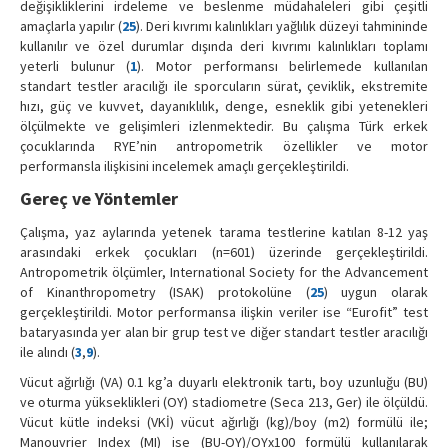
değişikliklerini irdeleme ve beslenme müdahaleleri gibi çeşitli
amaçlarla yapılır (
25
). Deri kıvrımı kalınlıkları yağlılık düzeyi tahmininde
kullanılır ve özel durumlar dışında deri kıvrımı kalınlıkları toplamı
yeterli bulunur (
1
). Motor performansı belirlemede kullanılan
standart testler aracılığı ile sporcuların sürat, çeviklik, ekstremite
hızı, güç ve kuvvet, dayanıklılık, denge, esneklik gibi yetenekleri
ölçülmekte ve gelişimleri izlenmektedir. Bu çalışma Türk erkek
çocuklarında RYE’nin antropometrik özellikler ve motor
performansla ilişkisini incelemek amaçlı gerçekleştirildi.
Gereç ve Yöntemler
Çalışma, yaz aylarında yetenek tarama testlerine katılan 8-12 yaş
arasındaki erkek çocukları (n=601) üzerinde gerçekleştirildi.
Antropometrik ölçümler, International Society for the Advancement
of Kinanthropometry (ISAK) protokolüne (
25
) uygun olarak
gerçekleştirildi. Motor performansa ilişkin veriler ise “Eurofit” test
bataryasında yer alan bir grup test ve diğer standart testler aracılığı
ile alındı (
3
,
9
).
Vücut ağırlığı (VA) 0.1 kg’a duyarlı elektronik tartı, boy uzunluğu (BU)
ve oturma yükseklikleri (OY) stadiometre (Seca 213, Ger) ile ölçüldü.
Vücut kütle indeksi (VKİ) vücut ağırlığı (kg)/boy (m2) formülü ile;
Manouvrier Index (MI) ise (BU-OY)/OYx100 formülü kullanılarak