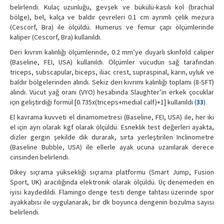
belirlendi. Kulaç uzunluğu, gevşek ve bükülü-kasılı kol (brachial
bölge), bel, kalça ve baldır çevreleri 0.1 cm ayrımlı çelik mezura
(Cescorf, Bra) ile ölçüldü. Humerus ve femur çapı ölçümlerinde
kaliper (Cescorf, Bra) kullanıldı.
Deri kıvrım kalınlığı ölçümlerinde, 0.2 mm’ye duyarlı skinfold caliper
(Baseline, FEI, USA) kullanıldı. Ölçümler vücudun sağ tarafından
triceps, subscapular, biceps, iliac crest, supraspinal, karın, uyluk ve
baldır bölgelerinden alındı. Sekiz deri kıvrımı kalınlığı toplamı (8-SFT)
alındı. Vücut yağ oranı (VYO) hesabında Slaughter’in erkek çocuklar
için geliştirdiği formül [0.735x(triceps+medial calf)+1] kullanıldı (
33
).
El kavrama kuvveti el dinamometresi (Baseline, FEI, USA) ile, her iki
el için ayrı olarak kgf olarak ölçüldü. Esneklik test değerleri ayakta,
dizler gergin şekilde dik durarak, sırta yerleştirilen Inclinometre
(Baseline Bubble, USA) ile ellerle ayak ucuna uzanılarak derece
cinsinden belirlendi.
Dikey sıçrama yüksekliği sıçrama platformu (Smart Jump, Fusion
Sport, UK) aracılığında elektronik olarak ölçüldü. Üç denemeden en
iyisi kaydedildi. Flamingo denge testi denge tahtası üzerinde spor
ayakkabısı ile uygulanarak, bir dk boyunca dengenin bozulma sayısı
belirlendi.