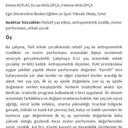
Contact Us
Emine KUTLAY, Ercan HASLOFÇA, Fehime HASLOFÇA
Ege Üniversitesi Beden Eğitimi ve Spor Yüksek Okulu, İzmir
Anahtar Sözcükler:
Relatif yaş etkisi, antropometrik özellik, motor
performans, erkek çocuk
Öz
Bu çalışma, Türk erkek çocuklarında relatif yaş ile antropometrik
özellikler ve motor performans arasındaki ilişkiyi incelemek
amacıyla gerçekleştirildi. Çalışmaya 8-12 yaş arasındaki erkek
çocuklar (n=601) katıldı. Antropometrik ölçümler, ISAK protokolüne
uygun şekilde yapıldı. Motor performans değerleri “Eurofit” test
bataryasında yer alan testler ve diğer standart testler aracılığı ile
alındı. Her yaş için, ilk üç ay içinde doğanlarla son üç ay içinde
doğanların verileri karşılaştırıldı. Verilerin istatistiksel analizi için
MedCalc istatistik programı kullanılarak t-test uygulandı. İki dönem
arasındaki farklılıklara ve değişim oranlarına bakıldı. Her yaş için vücut
ağırlığı, vücut kütle indeksi, oturma yüksekliği; brachial bölgede
gevşek, bükülü ve kasılı kol çevresi; bel, kalça ve baldır çevreleri ile
humerus çapı değerlerinin ilk üç ay içerisinde doğanlarda daha
yüksek olduğu gözlendi. Keza motor performans değerlerinden
sürat, çeviklik, kol hızı, gövde kuvveti ve dayanıklılık ölçütlerinin de