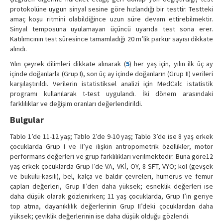
protokolüne uygun sinyal sesine göre hızlandığı bir testtir. Testteki
amaç koşu ritmini olabildiğince uzun süre devam ettirebilmektir.
Sinyal temposuna uyulamayan üçüncü uyarıda test sona erer.
Katılımcının test süresince tamamladığı 20 m’lik parkur sayısı dikkate
alındı.
Yılın çeyrek dilimleri dikkate alınarak (
5
) her yaş için, yılın ilk üç ay
içinde doğanlarla (Grup I), son üç ay içinde doğanların (Grup II) verileri
karşılaştırıldı. Verilerin istatistiksel analizi için MedCalc istatistik
programı kullanılarak t-test uygulandı. İki dönem arasındaki
farklılıklar ve değişim oranları değerlendirildi.
Bulgular
Tablo 1’de 11-12 yaş; Tablo 2’de 9-10 yaş; Tablo 3’de ise 8 yaş erkek
çocuklarda Grup I ve II’ye ilişkin antropometrik özellikler, motor
performans değerleri ve grup farklılıkları verilmektedir. Buna göre12
yaş erkek çocuklarda Grup I’de VA, VKİ, OY, 8-SFT, VYO; kol (gevşek
ve bükülü-kasılı), bel, kalça ve baldır çevreleri, humerus ve femur
çapları değerleri, Grup II’den daha yüksek; esneklik değerleri ise
daha düşük olarak gözlenirken; 11 yaş çocuklarda, Grup I’in geriye
top atma, dayanıklılık değerlerinin Grup II’deki çocuklardan daha
yüksek; çeviklik değerlerinin ise daha düşük olduğu gözlendi.