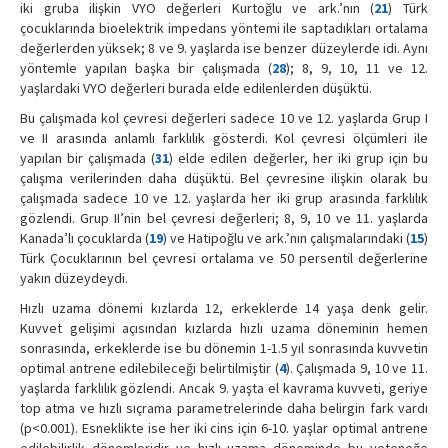
iki gruba ilişkin VYO değerleri Kurtoğlu ve ark.’nın (
21
) Türk
çocuklarında bioelektrik impedans yöntemi ile saptadıkları ortalama
değerlerden yüksek; 8 ve 9. yaşlarda ise benzer düzeylerde idi. Aynı
yöntemle yapılan başka bir çalışmada (
28
); 8, 9, 10, 11 ve 12.
yaşlardaki VYO değerleri burada elde edilenlerden düşüktü.
Bu çalışmada kol çevresi değerleri sadece 10 ve 12. yaşlarda Grup I
ve II arasında anlamlı farklılık gösterdi. Kol çevresi ölçümleri ile
yapılan bir çalışmada (
31
) elde edilen değerler, her iki grup için bu
çalışma verilerinden daha düşüktü. Bel çevresine ilişkin olarak bu
çalışmada sadece 10 ve 12. yaşlarda her iki grup arasında farklılık
gözlendi. Grup II’nin bel çevresi değerleri; 8, 9, 10 ve 11. yaşlarda
Kanada’lı çocuklarda (
19
) ve Hatipoğlu ve ark.’nın çalışmalarındaki (
15
)
Türk Çocuklarının bel çevresi ortalama ve 50 persentil değerlerine
yakın düzeydeydi.
Hızlı uzama dönemi kızlarda 12, erkeklerde 14 yaşa denk gelir.
Kuvvet gelişimi açısından kızlarda hızlı uzama döneminin hemen
sonrasında, erkeklerde ise bu dönemin 1-1.5 yıl sonrasında kuvvetin
optimal antrene edilebileceği belirtilmiştir (
4
). Çalışmada 9, 10 ve 11.
yaşlarda farklılık gözlendi. Ancak 9. yaşta el kavrama kuvveti, geriye
top atma ve hızlı sıçrama parametrelerinde daha belirgin fark vardı
(p<0.001). Esneklikte ise her iki cins için 6-10. yaşlar optimal antrene
edilebilirlik dönemleridir ve hızlı uzama döneminde bu yeteneğe