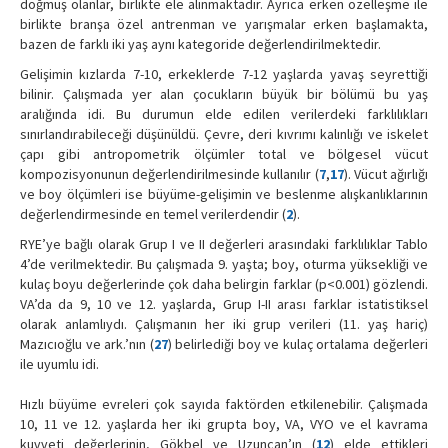
doğmuş olanlar, birlikte ele alınmaktadır. Ayrıca erken özelleşme ile
birlikte branşa özel antrenman ve yarışmalar erken başlamakta,
bazen de farklı iki yaş aynı kategoride değerlendirilmektedir.
Gelişimin kızlarda 7-10, erkeklerde 7-12 yaşlarda yavaş seyrettiği
bilinir. Çalışmada yer alan çocukların büyük bir bölümü bu yaş
aralığında idi. Bu durumun elde edilen verilerdeki farklılıkları
sınırlandırabileceği düşünüldü. Çevre, deri kıvrımı kalınlığı ve iskelet
çapı gibi antropometrik ölçümler total ve bölgesel vücut
kompozisyonunun değerlendirilmesinde kullanılır (
7
,
17
). Vücut ağırlığı
ve boy ölçümleri ise büyüme-gelişimin ve beslenme alışkanlıklarının
değerlendirmesinde en temel verilerdendir (
2
).
RYE’ye bağlı olarak Grup I ve II değerleri arasındaki farklılıklar Tablo
4’de verilmektedir. Bu çalışmada 9. yaşta; boy, oturma yüksekliği ve
kulaç boyu değerlerinde çok daha belirgin farklar (p<0.001) gözlendi.
VA’da da 9, 10 ve 12. yaşlarda, Grup I-II arası farklar istatistiksel
olarak anlamlıydı. Çalışmanın her iki grup verileri (11. yaş hariç)
Mazıcıoğlu ve ark.’nın (
27
) belirlediği boy ve kulaç ortalama değerleri
ile uyumlu idi.
Hızlı büyüme evreleri çok sayıda faktörden etkilenebilir. Çalışmada
10, 11 ve 12. yaşlarda her iki grupta boy, VA, VYO ve el kavrama
kuvveti değerlerinin, Gökbel ve Uzuncan’ın (
12
) elde ettikleri