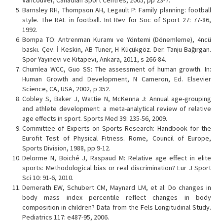
Barnsley RH, Thompson AH, Legault P: Family planning: football
style. The RAE in football. Int Rev for Soc of Sport 27: 77-86,
1992.
Bompa TO: Antrenman Kuramı ve Yöntemi (Dönemleme), 4ncü
baskı. Çev. İ Keskin, AB Tuner, H Küçükgöz. Der. Tanju Bağırgan.
Spor Yayınevi ve Kitapevi, Ankara, 2011, s 266-84.
Chumlea WCC, Guo SS: The assessment of human growth. In:
Human Growth and Development, N Cameron, Ed. Elsevier
Science, CA, USA, 2002, p 352.
Cobley S, Baker J, Wattie N, McKenna J: Annual age-grouping
and athlete development: a meta-analytical review of relative
age effects in sport. Sports Med 39: 235-56, 2009.
Committee of Experts on Sports Research: Handbook for the
Eurofit Test of Physical Fitness. Rome, Council of Europe,
Sports Division, 1988, pp 9-12.
Delorme N, Boiché J, Raspaud M: Relative age effect in elite
sports: Methodological bias or real discrimination? Eur J Sport
Sci 10: 91-6, 2010.
Demerath EW, Schubert CM, Maynard LM, et al: Do changes in
body mass index percentile reflect changes in body
composition in children? Data from the Fels Longitudinal Study.
Pediatrics 117: e487-95, 2006.