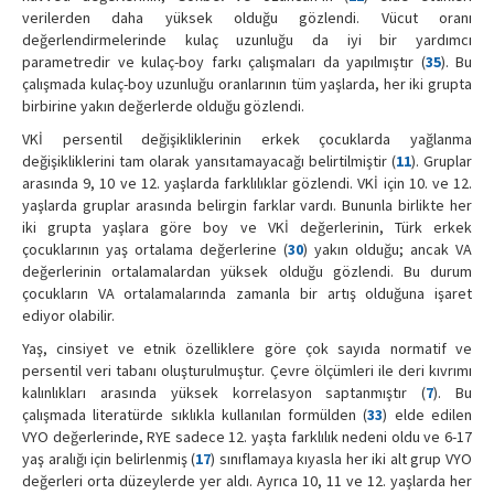
verilerden daha yüksek olduğu gözlendi. Vücut oranı
değerlendirmelerinde kulaç uzunluğu da iyi bir yardımcı
parametredir ve kulaç-boy farkı çalışmaları da yapılmıştır (
35
). Bu
çalışmada kulaç-boy uzunluğu oranlarının tüm yaşlarda, her iki grupta
birbirine yakın değerlerde olduğu gözlendi.
VKİ persentil değişikliklerinin erkek çocuklarda yağlanma
değişikliklerini tam olarak yansıtamayacağı belirtilmiştir (
11
). Gruplar
arasında 9, 10 ve 12. yaşlarda farklılıklar gözlendi. VKİ için 10. ve 12.
yaşlarda gruplar arasında belirgin farklar vardı. Bununla birlikte her
iki grupta yaşlara göre boy ve VKİ değerlerinin, Türk erkek
çocuklarının yaş ortalama değerlerine (
30
) yakın olduğu; ancak VA
değerlerinin ortalamalardan yüksek olduğu gözlendi. Bu durum
çocukların VA ortalamalarında zamanla bir artış olduğuna işaret
ediyor olabilir.
Yaş, cinsiyet ve etnik özelliklere göre çok sayıda normatif ve
persentil veri tabanı oluşturulmuştur. Çevre ölçümleri ile deri kıvrımı
kalınlıkları arasında yüksek korrelasyon saptanmıştır (
7
). Bu
çalışmada literatürde sıklıkla kullanılan formülden (
33
) elde edilen
VYO değerlerinde, RYE sadece 12. yaşta farklılık nedeni oldu ve 6-17
yaş aralığı için belirlenmiş (
17
) sınıflamaya kıyasla her iki alt grup VYO
değerleri orta düzeylerde yer aldı. Ayrıca 10, 11 ve 12. yaşlarda her