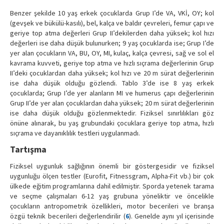
Benzer şekilde 10 yaş erkek çocuklarda Grup I’de VA, VKİ, OY; kol
(gevşek ve bükülü-kasılı), bel, kalça ve baldır çevreleri, femur çapı ve
geriye top atma değerleri Grup II’dekilerden daha yüksek; kol hızı
değerleri ise daha düşük bulunurken; 9 yaş çocuklarda ise; Grup I’de
yer alan çocukların VA, BU, OY, MI, kulaç, kalça çevresi, sağ ve sol el
kavrama kuvveti, geriye top atma ve hızlı sıçrama değerlerinin Grup
II’deki çocuklardan daha yüksek; kol hızı ve 20 m sürat değerlerinin
ise daha düşük olduğu gözlendi. Tablo 3’de ise 8 yaş erkek
çocuklarda; Grup I’de yer alanların MI ve humerus çapı değerlerinin
Grup II’de yer alan çocuklardan daha yüksek; 20 m sürat değerlerinin
ise daha düşük olduğu gözlenmektedir. Fiziksel sınırlılıkları göz
önüne alınarak, bu yaş grubundaki çocuklara geriye top atma, hızlı
sıçrama ve dayanıklılık testleri uygulanmadı.
Tartışma
Fiziksel uygunluk sağlığının önemli bir göstergesidir ve fiziksel
uygunluğu ölçen testler (Eurofit, Fitnessgram, Alpha-Fit vb.) bir çok
ülkede eğitim programlarına dahil edilmiştir. Sporda yetenek tarama
ve seçme çalışmaları 6-12 yaş grubuna yöneliktir ve öncelikle
çocukların antropometrik özellikleri, motor becerileri ve branşa
özgü teknik becerileri değerlendirilir (
6
). Genelde aynı yıl içerisinde