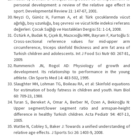
personal development: a review of the relative age effect in
sport. Developmental Review 21: 147-67, 2001.
Neyzi O, Günöz H, Furman A, et al: Türk çocuklarında vücut
ağırlığı, boy uzunluğu, baş çevresi ve vücut kitle indeksi referans
değerleri. Çocuk Sağlığı ve Hastalıkları Dergisi 51: 1-14, 2008.
Öztürk A, Budak N, Çiçek B, Mazıcıoğlu MM, Bayram F, Kurtoğlu S:
Cross-sectional reference values for mid-upper arm
circumference, triceps skinfold thickness and arm fat area of
Turkish children and adolescents. Int J Food Sci Nutr 60: 267-81,
2009.
Rummenich JN, Rogol AD: Physiology of growth and
development. Its relationship to performance in the young
athlete. Clin Sports Med 14: 483-502, 1995.
Slaughter MH, Lohman TG, Boileau RA, et al: Skinfold equations
for estimation of body fatness in children and youth. Hum Biol
60: 709-23, 1988.
Turan S, Bereket A, Omar A, Berber M, Özen A, Bekiroğlu N:
Upper segment/lower segment ratio and armspan-height
difference in healthy Turkish children. Acta Pediatr 94: 407-13,
2005.
Wattie N, Cobley S, Baker J: Towards a unified understanding of
relative age effects. J Sports Sci 26: 1403-9, 2008.