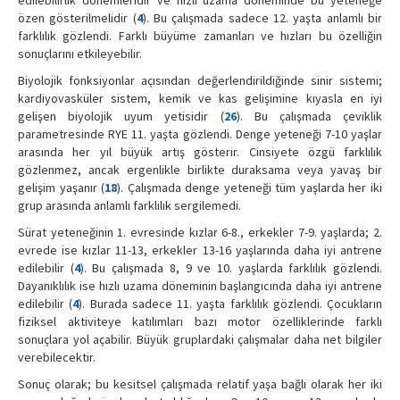
özen gösterilmelidir (
4
). Bu çalışmada sadece 12. yaşta anlamlı bir
farklılık gözlendi. Farklı büyüme zamanları ve hızları bu özelliğin
sonuçlarını etkileyebilir.
Biyolojik fonksiyonlar açısından değerlendirildiğinde sinir sistemi;
kardiyovasküler sistem, kemik ve kas gelişimine kıyasla en iyi
gelişen biyolojik uyum yetisidir (
26
). Bu çalışmada çeviklik
parametresinde RYE 11. yaşta gözlendi. Denge yeteneği 7-10 yaşlar
arasında her yıl büyük artış gösterir. Cinsiyete özgü farklılık
gözlenmez, ancak ergenlikle birlikte duraksama veya yavaş bir
gelişim yaşanır (
18
). Çalışmada denge yeteneği tüm yaşlarda her iki
grup arasında anlamlı farklılık sergilemedi.
Sürat yeteneğinin 1. evresinde kızlar 6-8., erkekler 7-9. yaşlarda; 2.
evrede ise kızlar 11-13, erkekler 13-16 yaşlarında daha iyi antrene
edilebilir (
4
). Bu çalışmada 8, 9 ve 10. yaşlarda farklılık gözlendi.
Dayanıklılık ise hızlı uzama döneminin başlangıcında daha iyi antrene
edilebilir (
4
). Burada sadece 11. yaşta farklılık gözlendi. Çocukların
fiziksel aktiviteye katılımları bazı motor özelliklerinde farklı
sonuçlara yol açabilir. Büyük gruplardaki çalışmalar daha net bilgiler
verebilecektir.
Sonuç olarak; bu kesitsel çalışmada relatif yaşa bağlı olarak her iki