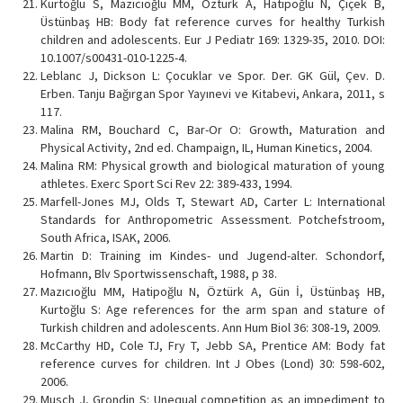
Kurtoğlu S, Mazıcıoğlu MM, Öztürk A, Hatipoğlu N, Çiçek B,
Üstünbaş HB: Body fat reference curves for healthy Turkish
children and adolescents. Eur J Pediatr 169: 1329-35, 2010. DOI:
10.1007/s00431-010-1225-4.
Leblanc J, Dickson L: Çocuklar ve Spor. Der. GK Gül, Çev. D.
Erben. Tanju Bağırgan Spor Yayınevi ve Kitabevi, Ankara, 2011, s
117.
Malina RM, Bouchard C, Bar-Or O: Growth, Maturation and
Physical Activity, 2nd ed. Champaign, IL, Human Kinetics, 2004.
Malina RM: Physical growth and biological maturation of young
athletes. Exerc Sport Sci Rev 22: 389-433, 1994.
Marfell-Jones MJ, Olds T, Stewart AD, Carter L: International
Standards for Anthropometric Assessment. Potchefstroom,
South Africa, ISAK, 2006.
Martin D: Training im Kindes- und Jugend-alter. Schondorf,
Hofmann, Blv Sportwissenschaft, 1988, p 38.
Mazıcıoğlu MM, Hatipoğlu N, Öztürk A, Gün İ, Üstünbaş HB,
Kurtoğlu S: Age references for the arm span and stature of
Turkish children and adolescents. Ann Hum Biol 36: 308-19, 2009.
McCarthy HD, Cole TJ, Fry T, Jebb SA, Prentice AM: Body fat
reference curves for children. Int J Obes (Lond) 30: 598-602,
2006.
Musch J, Grondin S: Unequal competition as an impediment to