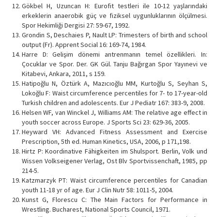
Gökbel H, Uzuncan H: Eurofit testleri ile 10-12 yaşlarındaki
erkeklerin anaerobik güç ve fiziksel uygunluklarının ölçülmesi.
Spor Hekimliği Dergisi 27: 59-67, 1992.
Grondin S, Deschaies P, Nault LP: Trimesters of birth and school
output (Fr). Apprent Social 16: 169-74, 1984.
Harre D: Gelişim dönemi antrenmanın temel özellikleri. In:
Çocuklar ve Spor. Der. GK Gül. Tanju Bağırgan Spor Yayınevi ve
Kitabevi, Ankara, 2011, s 159.
Hatipoğlu N, Öztürk A, Mazıcıoğlu MM, Kurtoğlu S, Seyhan S,
Lokoğlu F: Waist circumference percentiles for 7- to 17-year-old
Turkish children and adolescents. Eur J Pediatr 167: 383-9, 2008.
Helsen WF, van Winckel J, Williams AM: The relative age effect in
youth soccer across Europe. J Sports Sci 23: 629-36, 2005.
Heyward VH: Advanced Fitness Assessment and Exercise
Prescription, 5th ed. Human Kinetics, USA, 2006, p 171,198.
Hirtz P: Koordinative Fähigkeiten im Shulsport. Berlin, Volk und
Wissen Volkseigener Verlag, Ost Blv Sportvissenchaft, 1985, pp
214-5.
Katzmarzyk PT: Waist circumference percentiles for Canadian
youth 11-18 yr of age. Eur J Clin Nutr 58: 1011-5, 2004.
Kunst G, Florescu C: The Main Factors for Performance in
Wrestling. Bucharest, National Sports Council, 1971.