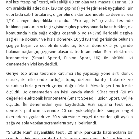
Kol hızı “tapping” testi, yüksekliği 80 cm olan yazı masası üzerine, 80
cm aralıkla iki adet disk (20 cm çapında) yerleştirilerek uygulandı. Bir
el ortada sabit tutularak, diğer elin diskler üzerindeki 25 devir süresi
1/10 saniye duyarlılıkla ölçüldü. “Pro agility” çeviklik testinde
katılımcı parkurun orta çizgisinde çıkış pozisyonunda hazır bekler, çık
komutunda hızla sağa doğru koşarak 5 yd (4.57m) ilerideki çizgiye
sağ eli ile dokunur ve hızla dönerek 10 yd (9.14m) gerisinde bulunan
çizgiye koşar ve sol eli ile dokunur, tekrar dönerek 5 yd geride
bulunan başlangıç çizgisine ulaşarak testi tamamlar. Süre elektronik
kronometre (Smart Speed, Fusion Sport, UK) ile ölçüldü. İki
denemeden iyisi kaydedildi.
Geriye top atma testinde katılımcı atış yapacağı yöne sırtı dönük
olarak, iki elle önde tuttuğu topu, dizlerini hafifçe bükerek ve
vücudunu hızla gererek geriye doğru fırlattı. Mesafe şerit metre ile
ölçüldü. Üç denemeden en iyisi kayda alındı. Sürat testi (20 m)
değerleri elektronik kronometre (Smart Speed, Fusion Sport, UK) ile
ölçüldü. İki denemeden iyisi kaydedildi. Hızlı sıçrama testi ise,
sentetik platform üzerinde 20 cm yüksekliğindeki sünger engel
üzerinden uygulandı ve 20 s süresince engel üzerinden çift ayakla
sağa ve sola yapılan sıçramaların sayısı belirlendi.
“Shuttle Run” dayanıklılık testi, 20 m’lik parkurda katılımcıların bir
çizgiden diğerine hareket ettiği, geri dönüp yön değiştirdiği, test