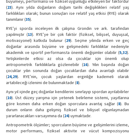
büyümeyi, performansı ve fiziksel uygunluğu etkileyen bir faktördür
(
23
). Aynı yılda doğanların doğum tarihi değişiklikleri relatif yaş
farklılıkları olarak; bunun sonuçları ise relatif yaş etkisi (RYE) olarak
tanımlanır (
35
).
RYE’yi sporda inceleyen ilk çalışma Grondin ve ark. tarafından
yapılmıştır (
13
). RYE’ye bir çok faktör (fiziksel, bilişsel, duyuşsal,
motivasyonel) katkıda bulunur (
29
). Seçme yılında erken ve geç
doğanlar arasında büyüme ve gelişmedeki farklılıklar nedeniyle
akademik ve sportif performansta önemli değişimler olabilir (
5
,
32
).
Yetişkinlerde etkisi az olsa da çocuklar için önemli olup
antropometrik farklılıklarla gözlenebilir (
16
). Yılın başında doğan
çocuklar yılın sonunda doğan çocuklardan daha avantajlı olabilir
(
24
,
29
). RYE’nin, çocuk yaşlardan erginliğe kademeli olarak
artabileceği izlenimi de bulunmaktadır (
8
).
Aynı yıl içinde geç doğanlar kendilerini sınırlayıp spordan ayrılabilirler
(
10
). Üst düzey yarışma için yetenek belirleme sistemi, yaşıtlarına
göre kısmen daha erken doğan sporculara avantaj sağlar (
8
). Bu
durum onların daha gelişmiş fiziksel ve bilişsel olgunlaşmadan
yararlanacakları varsayımına da (
24
) uymaktadır.
Antropometrik ölçümler; sporcuların büyüme ve gelişimlerini izleme,
motor performans, fiziksel aktivite ve vücut kompozisyonu