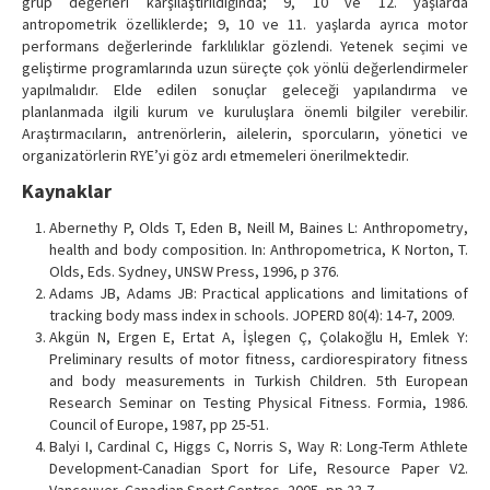
grup değerleri karşılaştırıldığında; 9, 10 ve 12. yaşlarda
antropometrik özelliklerde; 9, 10 ve 11. yaşlarda ayrıca motor
performans değerlerinde farklılıklar gözlendi. Yetenek seçimi ve
geliştirme programlarında uzun süreçte çok yönlü değerlendirmeler
yapılmalıdır. Elde edilen sonuçlar geleceği yapılandırma ve
planlanmada ilgili kurum ve kuruluşlara önemli bilgiler verebilir.
Araştırmacıların, antrenörlerin, ailelerin, sporcuların, yönetici ve
organizatörlerin RYE’yi göz ardı etmemeleri önerilmektedir.
Kaynaklar
Abernethy P, Olds T, Eden B, Neill M, Baines L: Anthropometry,
health and body composition. In: Anthropometrica, K Norton, T.
Olds, Eds. Sydney, UNSW Press, 1996, p 376.
Adams JB, Adams JB: Practical applications and limitations of
tracking body mass index in schools. JOPERD 80(4): 14-7, 2009.
Akgün N, Ergen E, Ertat A, İşlegen Ç, Çolakoğlu H, Emlek Y:
Preliminary results of motor fitness, cardiorespiratory fitness
and body measurements in Turkish Children. 5th European
Research Seminar on Testing Physical Fitness. Formia, 1986.
Council of Europe, 1987, pp 25-51.
Balyi I, Cardinal C, Higgs C, Norris S, Way R: Long-Term Athlete
Development-Canadian Sport for Life, Resource Paper V2.
Vancouver, Canadian Sport Centres, 2005, pp 23-7.