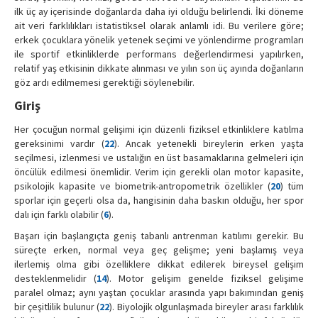
ilk üç ay içerisinde doğanlarda daha iyi olduğu belirlendi. İki döneme
ait veri farklılıkları istatistiksel olarak anlamlı idi. Bu verilere göre;
erkek çocuklara yönelik yetenek seçimi ve yönlendirme programları
ile sportif etkinliklerde performans değerlendirmesi yapılırken,
relatif yaş etkisinin dikkate alınması ve yılın son üç ayında doğanların
göz ardı edilmemesi gerektiği söylenebilir.
Giriş
Her çocuğun normal gelişimi için düzenli fiziksel etkinliklere katılma
gereksinimi vardır (
22
). Ancak yetenekli bireylerin erken yaşta
seçilmesi, izlenmesi ve ustalığın en üst basamaklarına gelmeleri için
öncülük edilmesi önemlidir. Verim için gerekli olan motor kapasite,
psikolojik kapasite ve biometrik-antropometrik özellikler (
20
) tüm
sporlar için geçerli olsa da, hangisinin daha baskın olduğu, her spor
dalı için farklı olabilir (
6
).
Başarı için başlangıçta geniş tabanlı antrenman katılımı gerekir. Bu
süreçte erken, normal veya geç gelişme; yeni başlamış veya
ilerlemiş olma gibi özelliklere dikkat edilerek bireysel gelişim
desteklenmelidir (
14
). Motor gelişim genelde fiziksel gelişime
paralel olmaz; aynı yaştan çocuklar arasında yapı bakımından geniş
bir çeşitlilik bulunur (
22
). Biyolojik olgunlaşmada bireyler arası farklılık