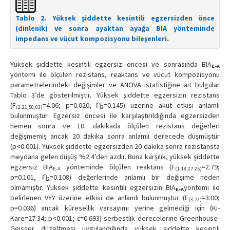
Tablo 2. Yüksek şiddette kesintili egzersizden önce
(dinlenik) ve sonra ayaktan ayağa BIA yönteminde
impedans ve vücut kompozisyonu bileşenleri.
Yüksek şiddette kesintili egzersiz öncesi ve sonrasında BIA
E-A
yöntemi ile ölçülen rezistans, reaktans ve vücut kompozisyonu
parametrelerindeki değişimler ve ANOVA istatistiğine ait bulgular
Tablo 3’de gösterilmiştir. Yüksek şiddette egzersizin rezistans
(F
=4.06; p=0.020, Ƞ
=0.145) üzerine akut etkisi anlamlı
(2.21;50,03)
2
bulunmuştur. Egzersiz öncesi ile karşılaştırıldığında egzersizden
hemen sonra ve 10. dakikada ölçülen rezistans değerleri
değişmemiş ancak 20 dakika sonra anlamlı derecede düşmüştür
(p<0.001). Yüksek şiddette egzersizden 20 dakika sonra rezistansta
meydana gelen düşüş %2.4’den azdır. Buna karşılık, yüksek şiddette
egzersiz BIA
yönteminde ölçülen reaktans (F
=2.79;
E-A
(1.18;27.25)
p=0.101, Ƞ
=0.108) değerlerinde anlamlı bir değişime neden
2
olmamıştır. Yüksek şiddette kesintili egzersizin BIA
yöntemi ile
E-A
belirlenen VYY üzerine etkisi de anlamlı bulunmuştur (F
=3.00;
(3;72)
p=0.036) ancak küresellik varsayımı yerine gelmediği için (Ki-
Kare=27.34; p<0.001; ε=0.693) serbestlik derecelerine Greenhouse-
Geisser düzeltmesi uygulandığında yüksek şiddette kesintili