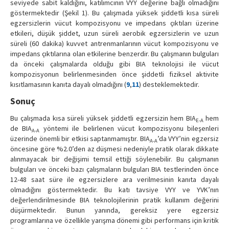
seviyede sabit kaldığını, katılımcının VYY değerine bağlı olmadığını
göstermektedir (Şekil 1). Bu çalışmada yüksek şiddetli kısa süreli
egzersizlerin vücut kompozisyonu ve impedans çıktıları üzerine
etkileri, düşük şiddet, uzun süreli aerobik egzersizlerin ve uzun
süreli (60 dakika) kuvvet antrenmanlarının vücut kompozisyonu ve
impedans çıktılarına olan etkilerine benzerdir. Bu çalışmanın bulguları
da önceki çalışmalarda olduğu gibi BIA teknolojisi ile vücut
kompozisyonun belirlenmesinden önce şiddetli fiziksel aktivite
kısıtlamasının kanıta dayalı olmadığını (
9
,
11
) desteklemektedir.
Sonuç
Bu çalışmada kısa süreli yüksek şiddetli egzersizin hem BIA
hem
E-A
de BIA
yöntemi ile belirlenen vücut kompozisyonu bileşenleri
A-A
üzerinde önemli bir etkisi saptanmamıştır. BIA
’da VYY’nin egzersiz
A-A
öncesine göre %2.0’den az düşmesi nedeniyle pratik olarak dikkate
alınmayacak bir değişimi temsil ettiği söylenebilir. Bu çalışmanın
bulguları ve önceki bazı çalışmaların bulguları BIA testlerinden önce
12-48 saat süre ile egzersizlere ara verilmesinin kanıta dayalı
olmadığını göstermektedir. Bu katı tavsiye VYY ve YVK’nın
değerlendirilmesinde BIA teknolojilerinin pratik kullanım değerini
düşürmektedir. Bunun yanında, gereksiz yere egzersiz
programlarına ve özellikle yarışma dönemi gibi performans için kritik