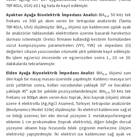
TBF401A, USA) ±0.1 kg hata ile kayıt edilmiştir.
Ayaktan Ayağ
a Bioelektrik
İ
mpedans Analizi:
BIA
50 kHz tek
A-A
frekans ve 500 μA akım veren bir tetrapolar analizörde (Tanita
TBF401A, USA) ölçülmüştür. BIA
ölçümü için katılımcının çıplak ayak
A-A
ile analizörün tablasındaki elektrotların üzerine basarak hareketsiz
durması istenmiştir. Üretici firmanın kullandığı kestirim formülünden
vücut kompozisyonu parametreleri (VYY, YVK) ve impedans (Ω)
değerleri cihazın yazıcısından otomatik çıktı şeklinde kayıt edilmiştir.
Bu işlem egzersiz öncesinde ve egzersizden sonra 1., 10. ve 20.
dakikalarda tekrarlanmıştır.
Elden Ayağa Biyoelektrik İmpedans Analizi
: BIA
ölçümü suni
E-A
deri kaplı bir masaj masası üzerinde yapılmıştır. Katılımcı masaya sırt
üstü yattıktan sonra, kolları vücudundan yaklaşık 30° ve bacakları
yaklaşık 45° açık bir şekilde pozisyonlandırılmıştır. BIA
50 kHz tek
E-A
frekans ve 800µA akım veren ikisi toprak, ikisi kaynak (ölçüm) olmak
üzere 4 elektrotlu (Ag/AgCl Asumed, Türkiye) tetrapolar analizörde
(Biodynamics Model 310e) ölçülmüştür. İki elektrot katılımcının sağ el
ve bileği üzerine; biri elin dorsal yüzeyine 3. metakarpofarengeal
eklemin 1 cm proksimaline (toprak elektrotu), diğeri bileğin dorsal
yüzeyine ulnanın başı hizasında bilek çizgisinin merkezine (ölçüm
elektrotu) yapıştırılmıştır. İki elektrot ise katılımcının sağ ayak ve