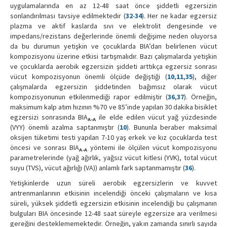
uygulamalarında en az 12-48 saat önce şiddetli egzersizin
sonlandırılması tavsiye edilmektedir (
32
-
34
). Her ne kadar egzersiz
plazma ve aktif kaslarda sıvı ve elektrolit dengesinde ve
impedans/rezistans değerlerinde önemli değişime neden oluyorsa
da bu durumun yetişkin ve çocuklarda BIA’dan belirlenen vücut
kompozisyonu üzerine etkisi tartışmalıdır. Bazı çalışmalarda yetişkin
ve çocuklarda aerobik egzersizin şiddeti arttıkça egzersiz sonrası
vücut kompozisyonun önemli ölçüde değiştiği (
10
,
11
,
35
), diğer
çalışmalarda egzersizin şiddetinden bağımsız olarak vücut
kompozisyonunun etkilenmediği rapor edilmiştir (
36
,
37
). Örneğin,
maksimum kalp atım hızının %70 ve 85’inde yapılan 30 dakika bisiklet
egzersizi sonrasında BIA
ile elde edilen vücut yağ yüzdesinde
A-A
(VYY) önemli azalma saptanmıştır (
10
). Bununla beraber maksimal
oksijen tüketimi testi yapılan 7-10 yaş erkek ve kız çocuklarda test
öncesi ve sonrası BIA
yöntemi ile ölçülen vücut kompozisyonu
A-A
parametrelerinde (yağ ağırlık, yağsız vücut kitlesi (YVK), total vücut
suyu (TVS), vücut ağırlığı (VA)) anlamlı fark saptanmamıştır (
36
).
Yetişkinlerde uzun süreli aerobik egzersizlerin ve kuvvet
antrenmanlarının etkisinin incelendiği önceki çalışmaların ve kısa
süreli, yüksek şiddetli egzersizin etkisinin incelendiği bu çalışmanın
bulguları BIA öncesinde 12-48 saat süreyle egzersize ara verilmesi
gereğini desteklememektedir. Örneğin, yakın zamanda sınırlı sayıda