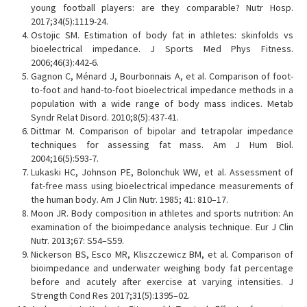
young football players: are they comparable? Nutr Hosp.
2017;34(5):1119-24.
Ostojic SM. Estimation of body fat in athletes: skinfolds vs
bioelectrical impedance. J Sports Med Phys Fitness.
2006;46(3):442-6.
Gagnon C, Ménard J, Bourbonnais A, et al. Comparison of foot-
to-foot and hand-to-foot bioelectrical impedance methods in a
population with a wide range of body mass indices. Metab
Syndr Relat Disord. 2010;8(5):437-41.
Dittmar M. Comparison of bipolar and tetrapolar impedance
techniques for assessing fat mass. Am J Hum Biol.
2004;16(5):593-7.
Lukaski HC, Johnson PE, Bolonchuk WW, et al. Assessment of
fat-free mass using bioelectrical impedance measurements of
the human body. Am J Clin Nutr. 1985; 41: 810–17.
Moon JR. Body composition in athletes and sports nutrition: An
examination of the bioimpedance analysis technique. Eur J Clin
Nutr. 2013;67: S54–S59.
Nickerson BS, Esco MR, Kliszczewicz BM, et al. Comparison of
bioimpedance and underwater weighing body fat percentage
before and acutely after exercise at varying intensities. J
Strength Cond Res 2017;31(5):1395–02.