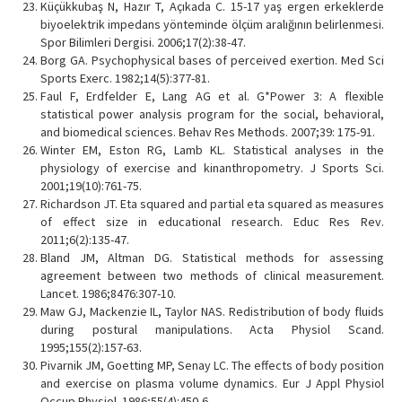
Küçükkubaş N, Hazır T, Açıkada C. 15-17 yaş ergen erkeklerde
biyoelektrik impedans yönteminde ölçüm aralığının belirlenmesi.
Spor Bilimleri Dergisi. 2006;17(2):38-47.
Borg GA. Psychophysical bases of perceived exertion. Med Sci
Sports Exerc. 1982;14(5):377-81.
Faul F, Erdfelder E, Lang AG et al. G*Power 3: A flexible
statistical power analysis program for the social, behavioral,
and biomedical sciences. Behav Res Methods. 2007;39: 175-91.
Winter EM, Eston RG, Lamb KL. Statistical analyses in the
physiology of exercise and kinanthropometry. J Sports Sci.
2001;19(10):761-75.
Richardson JT. Eta squared and partial eta squared as measures
of effect size in educational research. Educ Res Rev.
2011;6(2):135-47.
Bland JM, Altman DG. Statistical methods for assessing
agreement between two methods of clinical measurement.
Lancet. 1986;8476:307-10.
Maw GJ, Mackenzie IL, Taylor NAS. Redistribution of body fluids
during postural manipulations. Acta Physiol Scand.
1995;155(2):157-63.
Pivarnik JM, Goetting MP, Senay LC. The effects of body position
and exercise on plasma volume dynamics. Eur J Appl Physiol
Occup Physiol. 1986;55(4):450-6.