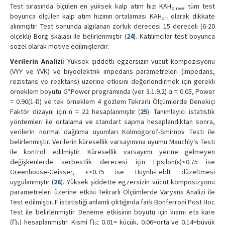
Test sırasında ölçülen en yüksek kalp atım hızı KAH
, tüm test
zirve
boyunca ölçülen kalp atım hızının ortalaması KAH
olarak dikkate
ort
alınmıştır. Test sonunda algılanan zorluk derecesi 15 dereceli (6-20
ölçekli) Borg skalası ile belirlenmiştir (
24
). Katılımcılar test boyunca
sözel olarak motive edilmişlerdir.
Verilerin Analizi:
Yüksek şiddetli egzersizin vücut kompozisyonu
(VYY ve YVK) ve biyoelektrik impedans parametreleri (impedans,
rezistans ve reaktans) üzerine etkisini değerlendirmek için gerekli
örneklem boyutu G*Power programında (ver 3.1.9.2) α = 0.05, Power
= 0.90(1-ß) ve tek örneklem 4 gözlem Tekrarlı Ölçümlerde Denekiçi
Faktör dizaynı için n = 22 hesaplanmıştır (
25
). Tanımlayıcı istatistik
yöntemleri ile ortalama ve standart sapma hesaplandıktan sonra,
verilerin normal dağılıma uyumları Kolmogorof-Smirnov Testi ile
belirlenmiştir. Verilerin küresellik varsayımına uyumu Mauchly's Testi
ile kontrol edilmiştir. Küresellik varsayımı yerine gelmeyen
değişkenlerde serbestlik derecesi için Epsilon(ε)<0.75 ise
Greenhouse-Geisser, ε>0.75 ise Huynh-Feldt düzeltmesi
uygulanmıştır (
26
). Yüksek şiddette egzersizin vücut komposizyonu
parametreleri üzerine etkisi Tekrarlı Ölçümlerde Varyans Analizi ile
Test edilmiştir. F istatistiği anlamlı çıktığında fark Bonferroni Post Hoc
Test ile belirlenmiştir. Deneme etkisinin boyutu için kısmi eta kare
(Ƞ
) hesaplanmıştır. Kısmi Ƞ
; 0.01= küçük, 0.06=orta ve 0.14=büyük
2
2