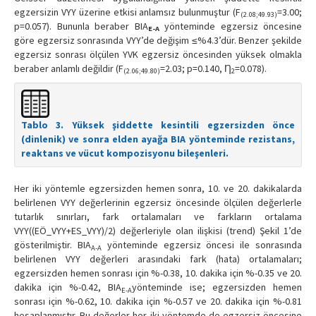
egzersizin VYY üzerine etkisi anlamsız bulunmuştur (F
=3.00;
(2.08;49.93)
p=0.057). Bununla beraber BIA
yönteminde egzersiz öncesine
E-A
göre egzersiz sonrasında VYY’de değişim ≤%4.3’dür. Benzer şekilde
egzersiz sonrası ölçülen YVK egzersiz öncesinden yüksek olmakla
beraber anlamlı değildir (F
=2.03; p=0.140, Ƞ
=0.078).
(2.06;49.80)
2
Tablo 3. Yüksek şiddette kesintili egzersizden önce
(dinlenik) ve sonra elden ayağa BIA yönteminde rezistans,
reaktans ve vücut kompozisyonu bileşenleri.
Her iki yöntemle egzersizden hemen sonra, 10. ve 20. dakikalarda
belirlenen VYY değerlerinin egzersiz öncesinde ölçülen değerlerle
tutarlık sınırları, fark ortalamaları ve farkların ortalama
VYY((EÖ_VYY+ES_VYY)/2) değerleriyle olan ilişkisi (trend) Şekil 1’de
gösterilmiştir. BIA
yönteminde egzersiz öncesi ile sonrasında
A-A
belirlenen VYY değerleri arasındaki fark (hata) ortalamaları;
egzersizden hemen sonrası için %-0.38, 10. dakika için %-0.35 ve 20.
dakika için %-0.42, BIA
yönteminde ise; egzersizden hemen
E-A
sonrası için %-0.62, 10. dakika için %-0.57 ve 20. dakika için %-0.81
hesaplanmıştır. Bu değerler her iki yöntemde de egzersiz öncesine