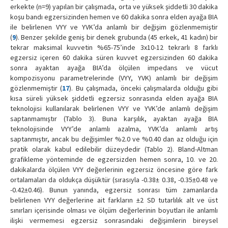
erkekte (n=9) yapılan bir çalışmada, orta ve yüksek şiddetli 30 dakika
koşu bandı egzersizinden hemen ve 60 dakika sonra elden ayağa BIA
ile belirlenen VYY ve YVK’da anlamlı bir değişim gözlenmemiştir
(
9
). Benzer şekilde geniş bir denek grubunda (45 erkek, 41 kadın) bir
tekrar maksimal kuvvetin %65-75’inde 3x10-12 tekrarlı 8 farklı
egzersiz içeren 60 dakika süren kuvvet egzersizinden 60 dakika
sonra ayaktan ayağa BIA’da ölçülen impedans ve vücut
kompozisyonu parametrelerinde (VYY, YVK) anlamlı bir değişim
gözlenmemiştir (
17
). Bu çalışmada, önceki çalışmalarda olduğu gibi
kısa süreli yüksek şiddetli egzersiz sonrasında elden ayağa BIA
teknolojisi kullanılarak belirlenen VYY ve YVK’de anlamlı değişim
saptanmamıştır (Tablo 3). Buna karşılık, ayaktan ayağa BIA
teknolojisinde VYY’de anlamlı azalma, YVK’da anlamlı artış
saptanmıştır, ancak bu değişimler %2.0 ve %0.40 dan az olduğu için
pratik olarak kabul edilebilir düzeydedir (Tablo 2). Bland-Altman
grafikleme yönteminde de egzersizden hemen sonra, 10. ve 20.
dakikalarda ölçülen VYY değerlerinin egzersiz öncesine göre fark
ortalamaları da oldukça düşüktür (sırasıyla -0.38± 0.38, -0.35±0.48 ve
-0.42±0.46). Bunun yanında, egzersiz sonrası tüm zamanlarda
belirlenen VYY değerlerine ait farkların ±2 SD tutarlılık alt ve üst
sınırları içerisinde olması ve ölçüm değerlerinin boyutları ile anlamlı
ilişki vermemesi egzersiz sonrasındaki değişimlerin bireysel