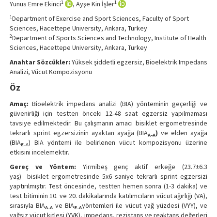
1
1
Yunus Emre Ekinci
, Ayşe Kin İşler
Contact Us
1
Department of Exercise and Sport Sciences, Faculty of Sport
Sciences, Hacettepe University, Ankara, Turkey
2
Department of Sports Sciences and Technology, Institute of Health
Sciences, Hacettepe University, Ankara, Turkey
Anahtar Sözcükler:
Yüksek şiddetli egzersiz, Bioelektrik Impedans
Analizi, Vücut Kompozisyonu
Öz
Amaç:
Bioelektrik impedans analizi (BIA) yönteminin geçerliği ve
güvenirliği için testten önceki 12-48 saat egzersiz yapılmaması
tavsiye edilmektedir. Bu çalışmanın amacı bisiklet ergometresinde
tekrarlı sprint egzersizinin ayaktan ayağa (BIA
)
ve elden ayağa
A-A
(BIA
) BIA yöntemi ile belirlenen vücut kompozisyonu üzerine
E-
A
etkisini incelemektir.
Gereç ve Yöntem:
Yirmibeş genç aktif erkeğe (23.7±6.3
yaş) bisiklet ergometresinde 5x6 saniye tekrarlı sprint egzersizi
yaptırılmıştır. Test öncesinde, testten hemen sonra (1-3 dakika) ve
test bitiminin 10. ve 20. dakikalarında katılımcıların vücut ağırlığı (VA),
sırasıyla BIA
ve BIA
yöntemleri ile vücut yağ yüzdesi (VYY), ve
A-A
E-A
yağsız vücut kitlesi (YVK), impedans, rezistans ve reaktans değerleri