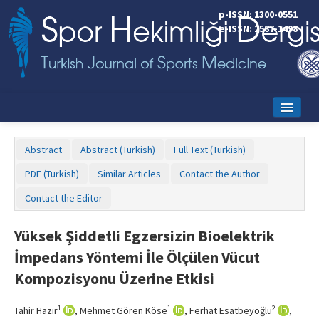
p-ISSN: 1300-0551
e-ISSN: 2587-1498
Home
Abstract
Abstract (Turkish)
Full Text (Turkish)
Current Issue
PDF (Turkish)
Similar Articles
Contact the Author
Online First
Contact the Editor
Aims and Scope
Yüksek Şiddetli Egzersizin Bioelektrik
Editorial Board
İmpedans Yöntemi İle Ölçülen Vücut
Instructions to Authors
Kompozisyonu Üzerine Etkisi
Copyright Transfer Form
1
1
2
Tahir Hazır
, Mehmet Gören Köse
, Ferhat Esatbeyoğlu
,