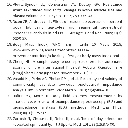
Ploutz-Synder LL, Convertino VA, Dudley GA. Resistance
exercise-induced fluid shifts: change in active muscle size and
plasma volume. Am J Physiol. 1995;269: 536–43.
Dixon CB, Andreacci JL. Effect of resistance exercise on percent
body fat using leg-to-leg and segmental bioelectrical
impedance analysis in adults. J Strength Cond Res. 2009;23(7):
2025-32.
Body Mass Index, WHO, Erişim tarihi 20 Mayıs 2019,
www.euro.who.int/en/health-topics/disease-
prevention/nutrition/a-healthy-lifestyle/ body-mass-index-bmi
Cheng HL. A simple easy-to-use spreadsheet for automatic
scoring of the International Physical Activity Questionnaire
(IPAQ) Short Form (updated November 2016). 2016.
Vasold KL, Parks AC, Phelan DML, et al. Reliability and validity of
commercially available low-cost bioelectrical impedance
analysis. Int J Sport Nutr Exerc Metab. 2019;29(4):406–10.
Jaffrin MY, Morel H. Body fluid volumes measurements by
impedance: A review of bioimpedance spectroscopy (BIS) and
bioimpedance analysis (BIA) methods. Med Eng Phys.
2008;30(10): 1257-69.
Zarrouk N, Chtourou H, Rebai H, et al. Time of day effects on
repeated sprint ability. Int J Sports Med. 2012;33(12):975-80.