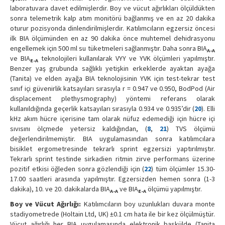
laboratuvara davet edilmişlerdir. Boy ve vücut ağırlıkları ölçüldükten
sonra telemetrik kalp atım monitörü bağlanmış ve en az 20 dakika
oturur pozisyonda dinlendirilmişlerdir. Katılımcıların egzersiz öncesi
ilk BIA ölçümünden en az 90 dakika önce muhtemel dehidrasyonu
engellemek için 500 ml su tüketmeleri sağlanmıştır. Daha sonra BIA
A-A
ve BIA
teknolojileri kullanılarak VYY ve YVK ölçümleri yapılmıştır.
E-A
Benzer yaş grubunda sağlıklı yetişkin erkeklerde ayaktan ayağa
(Tanita) ve elden ayağa BIA teknolojisinin YVK için test-tekrar test
sınıf içi güvenirlik katsayıları sırasıyla r = 0.947 ve 0.950, BodPod (Air
displacement plethysmography) yöntemi referans olarak
kullanıldığında geçerlik katsayıları sırasıyla 0.934 ve 0.935’dir (
20
). Elli
kHz akım hücre içerisine tam olarak nüfuz edemediği için hücre içi
sıvısını ölçmede yetersiz kaldığından, (
8
,
21
) TVS ölçümü
değerlendirilmemiştir. BIA uygulamasından sonra katılımcılara
bisiklet ergometresinde tekrarlı sprint egzersizi yaptırılmıştır.
Tekrarlı sprint testinde sirkadien ritmin zirve performans üzerine
pozitif etkisi öğleden sonra gözlendiği için (
22
) tüm ölçümler 15.30-
17.00 saatleri arasında yapılmıştır. Egzersizden hemen sonra (1-3
dakika), 10. ve 20. dakikalarda BIA
ve BIA
ölçümü yapılmıştır.
A-A
E-A
Boy ve Vücut Ağırlığı:
Katılımcıların boy uzunlukları duvara monte
stadiyometrede (Holtain Ltd, UK) ±0.1 cm hata ile bir kez ölçülmüştür.
Vücut ağırlığı her BIA uygulamasında elektronik baskülde (Tanita