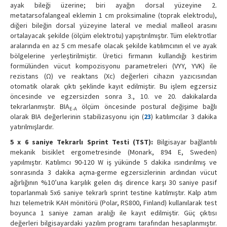
ayak bileği üzerine; biri ayağın dorsal yüzeyine 2.
metatarsofalangeal eklemin 1 cm proksimaline (toprak elektrodu),
diğeri bileğin dorsal yüzeyine lateral ve medial malleol arasını
ortalayacak şekilde (ölçüm elektrotu) yapıştırılmıştır. Tüm elektrotlar
aralarında en az 5 cm mesafe olacak şekilde katılımcının el ve ayak
bölgelerine yerleştirilmiştir. Üretici firmanın kullandığı kestirim
formülünden vücut kompozisyonu parametreleri (VYY, YVK) ile
rezistans (Ω) ve reaktans (Xc) değerleri cihazın yazıcısından
otomatik olarak çıktı şeklinde kayıt edilmiştir. Bu işlem egzersiz
öncesinde ve egzersizden sonra 3., 10. ve 20. dakikalarda
tekrarlanmıştır. BIA
ölçüm öncesinde postural değişime bağlı
E-A
olarak BIA değerlerinin stabilizasyonu için (
23
) katılımcılar 3 dakika
yatırılmışlardır.
5 x 6 saniye Tekrarlı
Sprint Testi
(TST):
Bilgisayar bağlantılı
mekanik bisiklet ergometresinde (Monark, 894 E, Sweden)
yapılmıştır. Katılımcı 90-120 W iş yükünde 5 dakika ısındırılmış ve
sonrasında 3 dakika açma-germe egzersizlerinin ardından vücut
ağırlığının %10’una karşılık gelen dış dirence karşı 30 saniye pasif
toparlanmalı 5x6 saniye tekrarlı sprint testine katılmıştır. Kalp atım
hızı telemetrik KAH mönitörü (Polar, RS800, Finland) kullanılarak test
boyunca 1 saniye zaman aralığı ile kayıt edilmiştir. Güç çıktısı
değerleri bilgisayardaki yazılım programı tarafından hesaplanmıştır.