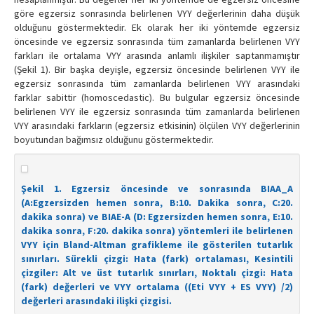
göre egzersiz sonrasında belirlenen VYY değerlerinin daha düşük
olduğunu göstermektedir. Ek olarak her iki yöntemde egzersiz
öncesinde ve egzersiz sonrasında tüm zamanlarda belirlenen VYY
farkları ile ortalama VYY arasında anlamlı ilişkiler saptanmamıştır
(Şekil 1). Bir başka deyişle, egzersiz öncesinde belirlenen VYY ile
egzersiz sonrasında tüm zamanlarda belirlenen VYY arasındaki
farklar sabittir (homoscedastic). Bu bulgular egzersiz öncesinde
belirlenen VYY ile egzersiz sonrasında tüm zamanlarda belirlenen
VYY arasındaki farkların (egzersiz etkisinin) ölçülen VYY değerlerinin
boyutundan bağımsız olduğunu göstermektedir.
Şekil 1. Egzersiz öncesinde ve sonrasında BIAA_A
(A:Egzersizden hemen sonra, B:10. Dakika sonra, C:20.
dakika sonra) ve BIAE-A (D: Egzersizden hemen sonra, E:10.
dakika sonra, F:20. dakika sonra) yöntemleri ile belirlenen
VYY için Bland-Altman grafikleme ile gösterilen tutarlık
sınırları. Sürekli çizgi: Hata (fark) ortalaması, Kesintili
çizgiler: Alt ve üst tutarlık sınırları, Noktalı çizgi: Hata
(fark) değerleri ve VYY ortalama ((Eti VYY + ES VYY) /2)
değerleri arasındaki ilişki çizgisi.