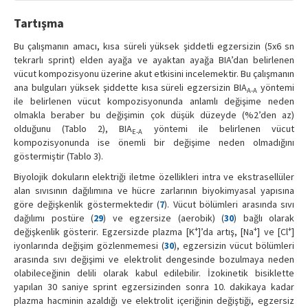
Tartışma
Bu çalışmanın amacı, kısa süreli yüksek şiddetli egzersizin (5x6 sn
tekrarlı sprint) elden ayağa ve ayaktan ayağa BIA’dan belirlenen
vücut kompozisyonu üzerine akut etkisini incelemektir. Bu çalışmanın
ana bulguları yüksek şiddette kısa süreli egzersizin BIA
yöntemi
A-A
ile belirlenen vücut kompozisyonunda anlamlı değişime neden
olmakla beraber bu değişimin çok düşük düzeyde (%2’den az)
olduğunu (Tablo 2), BIA
yöntemi ile belirlenen vücut
E-A
kompozisyonunda ise önemli bir değişime neden olmadığını
göstermiştir (Tablo 3).
Biyolojik dokuların elektriği iletme özellikleri intra ve ekstrasellüler
alan sıvısının dağılımına ve hücre zarlarının biyokimyasal yapısına
göre değişkenlik göstermektedir (
7
). Vücut bölümleri arasında sıvı
dağılımı postüre (
29
) ve egzersize (aerobik) (
30
) bağlı olarak
+
+
+
değişkenlik gösterir. Egzersizde plazma [K
]’da artış, [Na
] ve [Cl
]
iyonlarında değişim gözlenmemesi (
30
), egzersizin vücut bölümleri
arasında sıvı değişimi ve elektrolit dengesinde bozulmaya neden
olabileceğinin delili olarak kabul edilebilir. İzokinetik bisiklette
yapılan 30 saniye sprint egzersizinden sonra 10. dakikaya kadar
plazma hacminin azaldığı ve elektrolit içeriğinin değiştiği, egzersiz