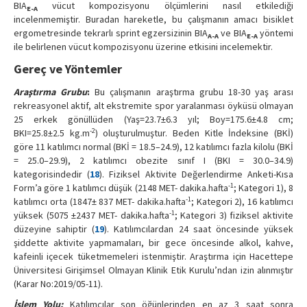
BIA
vücut kompozisyonu ölçümlerini nasıl etkilediği
E-A
incelenmemiştir. Buradan hareketle, bu çalışmanın amacı bisiklet
ergometresinde tekrarlı sprint egzersizinin BIA
ve BIA
yöntemi
A-A
E-A
ile belirlenen vücut kompozisyonu üzerine etkisini incelemektir.
Gereç ve Yöntemler
Araştırma Grubu
:
Bu çalışmanın araştırma grubu 18-30 yaş arası
rekreasyonel aktif, alt ekstremite spor yaralanması öyküsü olmayan
25 erkek gönüllüden (Yaş=23.7±6.3 yıl; Boy=175.6±4.8 cm;
-2
BKI=25.8±2.5 kg.m
) oluşturulmuştur. Beden Kitle İndeksine (BKİ)
göre 11 katılımcı normal (BKİ = 18.5–24.9), 12 katılımcı fazla kilolu (BKİ
= 25.0–29.9), 2 katılımcı obezite sınıf I (BKI = 30.0–34.9)
kategorisindedir (
18
). Fiziksel Aktivite Değerlendirme Anketi-Kısa
-1
Form’a göre 1 katılımcı düşük (2148 MET- dakika.hafta
; Kategori 1), 8
-1
katılımcı orta (1847± 837 MET- dakika.hafta
; Kategori 2), 16 katılımcı
-1
yüksek (5075 ±2437 MET- dakika.hafta
; Kategori 3) fiziksel aktivite
düzeyine sahiptir (
19
). Katılımcılardan 24 saat öncesinde yüksek
şiddette aktivite yapmamaları, bir gece öncesinde alkol, kahve,
kafeinli içecek tüketmemeleri istenmiştir. Araştırma için Hacettepe
Üniversitesi Girişimsel Olmayan Klinik Etik Kurulu’ndan izin alınmıştır
(Karar No:2019/05-11).
İşlem Yolu:
Katılımcılar son öğünlerinden en az 3 saat sonra