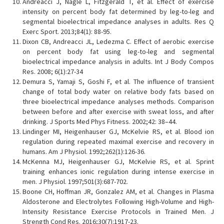
Andreacci J, Nagle L, Fitzgerald T, et al. Effect of exercise
intensity on percent body fat determined by leg-to-leg and
segmental bioelectrical impedance analyses in adults. Res Q
Exerc Sport. 2013;84(1): 88-95.
Dixon CB, Andreacci JL, Ledezma C. Effect of aerobic exercise
on percent body fat using leg-to-leg and segmental
bioelectrical impedance analysis in adults. Int J Body Compos
Res. 2008; 6(1):27-34
Demura S, Yamaji S, Goshi F, et al. The influence of transient
change of total body water on relative body fats based on
three bioelectrical impedance analyses methods. Comparison
between before and after exercise with sweat loss, and after
drinking. J Sports Med Phys Fitness. 2002;42: 38–44.
Lindinger MI, Heigenhauser GJ, McKelvie RS, et al. Blood ion
regulation during repeated maximal exercise and recovery in
humans. Am J Physiol. 1992;262(1):126-36.
McKenna MJ, Heigenhauser GJ, McKelvie RS, et al. Sprint
training enhances ionic regulation during intense exercise in
men. J Physiol. 1997;501(3):687-702.
Boone CH, Hoffman JR, Gonzalez AM, et al. Changes in Plasma
Aldosterone and Electrolytes Following High-Volume and High-
Intensity Resistance Exercise Protocols in Trained Men. J
Strength Cond Res. 2016;30(7):1917-23.