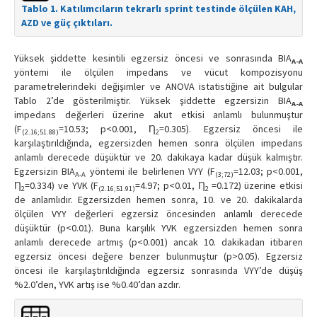
Tablo 1. Katılımcıların tekrarlı sprint testinde ölçülen KAH,
AZD ve güç çıktıları.
Yüksek şiddette kesintili egzersiz öncesi ve sonrasında BIA
A-A
yöntemi ile ölçülen impedans ve vücut kompozisyonu
parametrelerindeki değişimler ve ANOVA istatistiğine ait bulgular
Tablo 2’de gösterilmiştir. Yüksek şiddette egzersizin BIA
A-A
impedans değerleri üzerine akut etkisi anlamlı bulunmuştur
(F
=10.53; p<0.001, Ƞ
=0.305). Egzersiz öncesi ile
(2.16;51.88)
2
karşılaştırıldığında, egzersizden hemen sonra ölçülen impedans
anlamlı derecede düşüktür ve 20. dakikaya kadar düşük kalmıştır.
Egzersizin BIA
yöntemi ile belirlenen VYY (F
=12.03; p<0.001,
A-A
(3;72)
Ƞ
=0.334) ve YVK (F
=4.97; p<0.01, Ƞ
=0.172) üzerine etkisi
2
(2.16;51.91)
2
de anlamlıdır. Egzersizden hemen sonra, 10. ve 20. dakikalarda
ölçülen VYY değerleri egzersiz öncesinden anlamlı derecede
düşüktür (p<0.01). Buna karşılık YVK egzersizden hemen sonra
anlamlı derecede artmış (p<0.001) ancak 10. dakikadan itibaren
egzersiz öncesi değere benzer bulunmuştur (p>0.05). Egzersiz
öncesi ile karşılaştırıldığında egzersiz sonrasında VYY’de düşüş
%2.0’den, YVK artış ise %0.40’dan azdır.