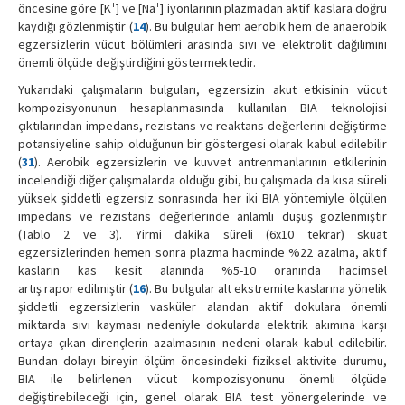
+
+
öncesine göre [K
] ve [Na
] iyonlarının plazmadan aktif kaslara doğru
kaydığı gözlenmiştir (
14
). Bu bulgular hem aerobik hem de anaerobik
egzersizlerin vücut bölümleri arasında sıvı ve elektrolit dağılımını
önemli ölçüde değiştirdiğini göstermektedir.
Yukarıdaki çalışmaların bulguları, egzersizin akut etkisinin vücut
kompozisyonunun hesaplanmasında kullanılan BIA teknolojisi
çıktılarından impedans, rezistans ve reaktans değerlerini değiştirme
potansiyeline sahip olduğunun bir göstergesi olarak kabul edilebilir
(
31
). Aerobik egzersizlerin ve kuvvet antrenmanlarının etkilerinin
incelendiği diğer çalışmalarda olduğu gibi, bu çalışmada da kısa süreli
yüksek şiddetli egzersiz sonrasında her iki BIA yöntemiyle ölçülen
impedans ve rezistans değerlerinde anlamlı düşüş gözlenmiştir
(Tablo 2 ve 3). Yirmi dakika süreli (6x10 tekrar) skuat
egzersizlerinden hemen sonra plazma hacminde %22 azalma, aktif
kasların kas kesit alanında %5-10 oranında hacimsel
artış rapor edilmiştir (
16
). Bu bulgular alt ekstremite kaslarına yönelik
şiddetli egzersizlerin vasküler alandan aktif dokulara önemli
miktarda sıvı kayması nedeniyle dokularda elektrik akımına karşı
ortaya çıkan dirençlerin azalmasının nedeni olarak kabul edilebilir.
Bundan dolayı bireyin ölçüm öncesindeki fiziksel aktivite durumu,
BIA ile belirlenen vücut kompozisyonunu önemli ölçüde
değiştirebileceği için, genel olarak BIA test yönergelerinde ve