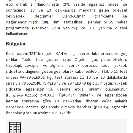
etki olarak sınıflandırılmıştır (
27
). VYY’de egzersiz öncesi ile
sonrasında, 10. ve 20. dakikalarda meydana gelen bireysel
seviyedeki değişimler Bland-Altman grafikleme ile
değerlendirilmiştir (
28
). Tüm istatistiksel işlemler SPSS paket
programında (Versiyon 22.0) yapılmış ve 0.05 yanılma düzeyi
kullanılmıştır.
Bulgular
Katılımcıların TST’de ölçülen KAH ve algılanan zorluk derecesi ve güç
çıktıları Tablo 1’de gösterilmiştir. Ölçülen güç parametreleri,
fizyolojik cevaplar ve algılanan zorluk derecesi testin yüksek
şiddette olduğunun göstergesi olarak kabul edilebilir (Tablo 1). Test
öncesi VA=79.62±9.51 kg, test sonrası 1., 10. ve 20 dakikalarda
sırasıyla 79.55±9.48, 79.48±9.48 ve 79.42±9.49 kg ölçülmüştür. Yüksek
şiddette egzersizin VA üzerine etkisi anlamlı bulunmuştur
(F
=22.55; p<0.001, Ƞ
=0.484). Dinlenik ve egzersizden
(1.56;37.80)
2
hemen sonrasına göre 10. dakikadan itibaren VA’da anlamlı
derecede azalma gözlenmiş olmakla beraber (p<0.05), egzersiz
öncesine göre bu azalma ≤% 0.25’dir.