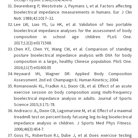
Deurenberg P, Weststrate J, Paymans I, et al. Factors affecting
bioelectrical impedance measurements in humans. Eur J Clin
Nutr. 1988;42:1017–22.
Lee LW, Liao YS, Lu HK, et al. Validation of two portable
bioelectrical impedance analyses for the assessment of body
composition in school age children. PLoS One.
2017;12(2):e0171568.
Chen KT, Chen YY, Wang CW, et al. Comparison of standing
posture bioelectrical impedance analysis with DXA for body
composition in a large, healthy Chinese population. PloS One.
2016;11(7):e0160105
Heyward VH, Wagner DR. Applied Body Composition
Assessment. 2nd ed. Champaign IL: Human Kinetics; 2004.
Romanowski KL, Fradkin AJ, Dixon CB, et al. Effect of an acute
exercise session on body composition using multi-frequency
bioelectrical impedance analysis in adults. Journal of Sports
Science 2015;3:171-78.
Andreacci JL, Dixon CB, Lagomarsine M, et al. Effect of a maximal
treadmill test on percent body fat using leg-to-leg bioelectrical
impedance analysis in children. J Sports Med Phys Fitness.
2006;46(3):454-7.
Goss FL, Robertson RJ, Dube J, et al. Does exercise testing