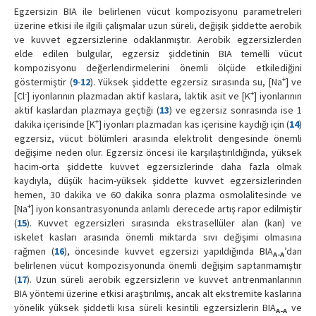
Egzersizin BIA ile belirlenen vücut kompozisyonu parametreleri
üzerine etkisi ile ilgili çalışmalar uzun süreli, değişik şiddette aerobik
ve kuvvet egzersizlerine odaklanmıştır. Aerobik egzersizlerden
elde edilen bulgular, egzersiz şiddetinin BIA temelli vücut
kompozisyonu değerlendirmelerini önemli ölçüde etkilediğini
+
göstermiştir (
9
-
12
). Yüksek şiddette egzersiz sırasında su, [Na
] ve
-
+
[Cl
] iyonlarının plazmadan aktif kaslara, laktik asit ve [K
] iyonlarının
aktif kaslardan plazmaya geçtiği (
13
) ve egzersiz sonrasında ise 1
+
dakika içerisinde [K
] iyonları plazmadan kas içerisine kaydığı için (
14
)
egzersiz, vücut bölümleri arasında elektrolit dengesinde önemli
değişime neden olur. Egzersiz öncesi ile karşılaştırıldığında, yüksek
hacim-orta şiddette kuvvet egzersizlerinde daha fazla olmak
kaydıyla, düşük hacim-yüksek şiddette kuvvet egzersizlerinden
hemen, 30 dakika ve 60 dakika sonra plazma osmolalitesinde ve
+
[Na
] iyon konsantrasyonunda anlamlı derecede artış rapor edilmiştir
(
15
). Kuvvet egzersizleri sırasında ekstrasellüler alan (kan) ve
iskelet kasları arasında önemli miktarda sıvı değişimi olmasına
rağmen (
16
), öncesinde kuvvet egzersizi yapıldığında BIA
’dan
A-A
belirlenen vücut kompozisyonunda önemli değişim saptanmamıştır
(
17
). Uzun süreli aerobik egzersizlerin ve kuvvet antrenmanlarının
BIA yöntemi üzerine etkisi araştırılmış, ancak alt ekstremite kaslarına
yönelik yüksek şiddetli kısa süreli kesintili egzersizlerin BIA
ve
A-A