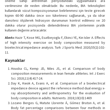
öneme sahip antrenman periyodundaki uygulamalara ara
verilmesine de neden olmaktadır. Bu nedenle, BIA teknolojileri
kullanılarak vücut kompozisyonunun belirlenmesi için teste girecek
kişinin 60-90 dakika önce sıvı tüketmesi sağlanarak, ya da idrar
dansitesi ölçülerek hidrasyon durumunun kontrol edilmesi ve 20
dakika oturur pozisyonda dinlendirilmesi BIA yönteminin pratik
kullanım değerini artıracaktır.
Alıntı:
Hazir T, Kose MG, Esatbeyoglu F, Ekinci YE, Kin Isler A. Effects
of high intensity exercise on body composition measured by
bioelectrical impedance analysis. Turk J Sports Med. 2020;55(2):102-
11.
Kaynaklar
Houska CL, Kemp JD, Niles JS, et al. Comparison of body
composition measurements in lean female athletes. Int J Exerc
Sci. 2018;11(4):417-24.
Day K, Kwok A, Evans A, et al. Comparison of a bioelectrical
impedance device against the reference method dual energy x-
ray absorptiometry and anthropometry for the evaluation of
body composition in adults. Nutrients. 2018;10(10):1469
Lozano Berges G, Matute Llorente Á, Gómez Bruton A, et al.
Body fat percentage comparisons between four methods in