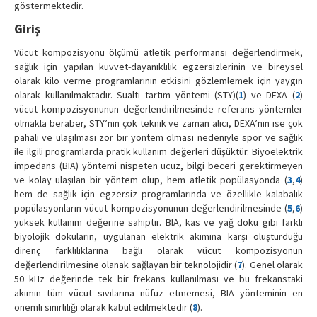
göstermektedir.
Giriş
Vücut kompozisyonu ölçümü atletik performansı değerlendirmek,
sağlık için yapılan kuvvet-dayanıklılık egzersizlerinin ve bireysel
olarak kilo verme programlarının etkisini gözlemlemek için yaygın
olarak kullanılmaktadır. Sualtı tartım yöntemi (STY)(
1
) ve DEXA (
2
)
vücut kompozisyonunun değerlendirilmesinde referans yöntemler
olmakla beraber, STY’nin çok teknik ve zaman alıcı, DEXA’nın ise çok
pahalı ve ulaşılması zor bir yöntem olması nedeniyle spor ve sağlık
ile ilgili programlarda pratik kullanım değerleri düşüktür. Biyoelektrik
impedans (BIA) yöntemi nispeten ucuz, bilgi beceri gerektirmeyen
ve kolay ulaşılan bir yöntem olup, hem atletik popülasyonda (
3
,
4
)
hem de sağlık için egzersiz programlarında ve özellikle kalabalık
popülasyonların vücut kompozisyonunun değerlendirilmesinde (
5
,
6
)
yüksek kullanım değerine sahiptir. BIA, kas ve yağ doku gibi farklı
biyolojik dokuların, uygulanan elektrik akımına karşı oluşturduğu
direnç farklılıklarına bağlı olarak vücut kompozisyonun
değerlendirilmesine olanak sağlayan bir teknolojidir (
7
). Genel olarak
50 kHz değerinde tek bir frekans kullanılması ve bu frekanstaki
akımın tüm vücut sıvılarına nüfuz etmemesi, BIA yönteminin en
önemli sınırlılığı olarak kabul edilmektedir (
8
).