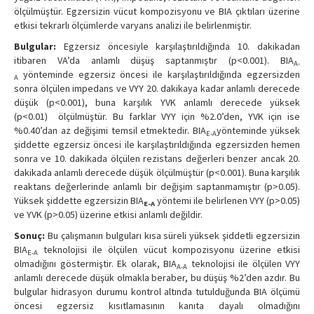
ölçülmüştür. Egzersizin vücut kompozisyonu ve BIA çıktıları üzerine
etkisi tekrarlı ölçümlerde varyans analizi ile belirlenmiştir.
Bulgular:
Egzersiz öncesiyle karşılaştırıldığında 10. dakikadan
itibaren VA’da anlamlı düşüş saptanmıştır (p<0.001). BIA
A-
yönteminde egzersiz öncesi ile karşılaştırıldığında egzersizden
A
sonra ölçülen impedans ve VYY 20. dakikaya kadar anlamlı derecede
düşük (p<0.001), buna karşılık YVK anlamlı derecede yüksek
(p<0.01) ölçülmüştür. Bu farklar VYY için %2.0’den, YVK için ise
%0.40’dan az değişimi temsil etmektedir. BIA
yönteminde yüksek
E-A
şiddette egzersiz öncesi ile karşılaştırıldığında egzersizden hemen
sonra ve 10. dakikada ölçülen rezistans değerleri benzer ancak 20.
dakikada anlamlı derecede düşük ölçülmüştür (p<0.001). Buna karşılık
reaktans değerlerinde anlamlı bir değişim saptanmamıştır (p>0.05).
Yüksek şiddette egzersizin BIA
yöntemi ile belirlenen VYY (p>0.05)
E-A
ve YVK (p>0.05) üzerine etkisi anlamlı değildir.
Sonuç:
Bu çalışmanın bulguları kısa süreli yüksek şiddetli egzersizin
BIA
teknolojisi ile ölçülen vücut kompozisyonu üzerine etkisi
E-A
olmadığını göstermiştir. Ek olarak, BIA
teknolojisi ile ölçülen VYY
A-A
anlamlı derecede düşük olmakla beraber, bu düşüş %2’den azdır. Bu
bulgular hidrasyon durumu kontrol altında tutulduğunda BIA ölçümü
öncesi egzersiz kısıtlamasının kanıta dayalı olmadığını