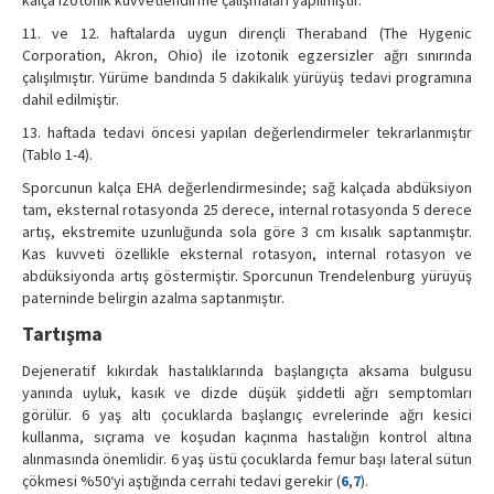
11. ve 12. haftalarda uygun dirençli Theraband (The Hygenic
Corporation, Akron, Ohio) ile izotonik egzersizler ağrı sınırında
çalışılmıştır. Yürüme bandında 5 dakikalık yürüyüş tedavi programına
dahil edilmiştir.
13. haftada tedavi öncesi yapılan değerlendirmeler tekrarlanmıştır
(Tablo 1-4).
Sporcunun kalça EHA değerlendirmesinde; sağ kalçada abdüksiyon
tam, eksternal rotasyonda 25 derece, internal rotasyonda 5 derece
artış, ekstremite uzunluğunda sola göre 3 cm kısalık saptanmıştır.
Kas kuvveti özellikle eksternal rotasyon, internal rotasyon ve
abdüksiyonda artış göstermiştir. Sporcunun Trendelenburg yürüyüş
paterninde belirgin azalma saptanmıştır.
Tartışma
Dejeneratif kıkırdak hastalıklarında başlangıçta aksama bulgusu
yanında uyluk, kasık ve dizde düşük şiddetli ağrı semptomları
görülür. 6 yaş altı çocuklarda başlangıç evrelerinde ağrı kesici
kullanma, sıçrama ve koşudan kaçınma hastalığın kontrol altına
alınmasında önemlidir. 6 yaş üstü çocuklarda femur başı lateral sütun
çökmesi %50‘yi aştığında cerrahi tedavi gerekir (
6
,
7
).