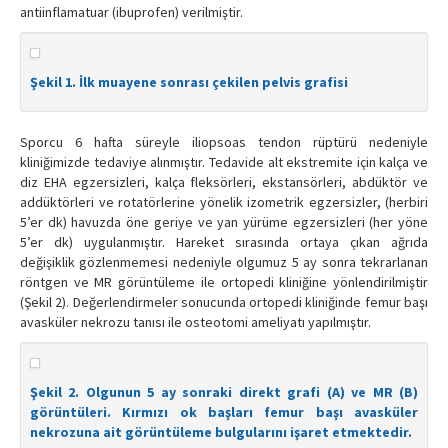
antiinflamatuar (ibuprofen) verilmiştir.
Şekil 1. İlk muayene sonrası çekilen pelvis grafisi
Sporcu 6 hafta süreyle iliopsoas tendon rüptürü nedeniyle
kliniğimizde tedaviye alınmıştır. Tedavide alt ekstremite için kalça ve
diz EHA egzersizleri, kalça fleksörleri, ekstansörleri, abdüktör ve
addüktörleri ve rotatörlerine yönelik izometrik egzersizler, (herbiri
5’er dk) havuzda öne geriye ve yan yürüme egzersizleri (her yöne
5’er dk) uygulanmıştır. Hareket sırasında ortaya çıkan ağrıda
değişiklik gözlenmemesi nedeniyle olgumuz 5 ay sonra tekrarlanan
röntgen ve MR görüntüleme ile ortopedi kliniğine yönlendirilmiştir
(Şekil 2). Değerlendirmeler sonucunda ortopedi kliniğinde femur başı
avasküler nekrozu tanısı ile osteotomi ameliyatı yapılmıştır.
Şekil 2. Olgunun 5 ay sonraki direkt grafi (A) ve MR (B)
görüntüleri. Kırmızı ok başları femur başı avasküler
nekrozuna ait görüntüleme bulgularını işaret etmektedir.