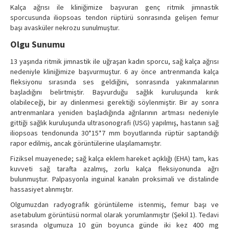
Kalça ağrısı ile kliniğimize başvuran genç ritmik jimnastik
sporcusunda iliopsoas tendon rüptürü sonrasında gelişen femur
başı avasküler nekrozu sunulmuştur.
Olgu Sunumu
13 yaşında ritmik jimnastik ile uğraşan kadın sporcu, sağ kalça ağrısı
nedeniyle kliniğimize başvurmuştur. 6 ay önce antrenmanda kalça
fleksiyonu sırasında ses geldiğini, sonrasında yakınmalarının
başladığını belirtmiştir. Başvurduğu sağlık kuruluşunda kırık
olabileceği, bir ay dinlenmesi gerektiği söylenmiştir. Bir ay sonra
antrenmanlara yeniden başladığında ağrılarının artması nedeniyle
gittiği sağlık kuruluşunda ultrasonografi (USG) yapılmış, hastanın sağ
iliopsoas tendonunda 30*15*7 mm boyutlarında rüptür saptandığı
rapor edilmiş, ancak görüntülerine ulaşılamamıştır.
Fiziksel muayenede; sağ kalça eklem hareket açıklığı (EHA) tam, kas
kuvveti sağ tarafta azalmış, zorlu kalça fleksiyonunda ağrı
bulunmuştur. Palpasyonla inguinal kanalın proksimali ve distalinde
hassasiyet alınmıştır.
Olgumuzdan radyografik görüntüleme istenmiş, femur başı ve
asetabulum görüntüsü normal olarak yorumlanmıştır (Şekil 1). Tedavi
sırasında olgumuza 10 gün boyunca günde iki kez 400 mg