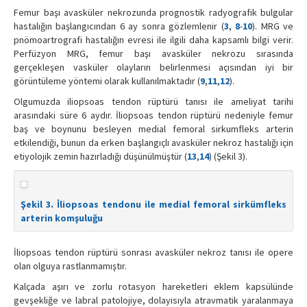
Femur başı avasküler nekrozunda prognostik radyografik bulgular
hastalığın başlangıcından 6 ay sonra gözlemlenir (
3
,
8
-
10
). MRG ve
pnömoartrografi hastalığın evresi ile ilgili daha kapsamlı bilgi verir.
Perfüzyon MRG, femur başı avasküler nekrozu sırasında
gerçekleşen vasküler olayların belirlenmesi açısından iyi bir
görüntüleme yöntemi olarak kullanılmaktadır (
9
,
11
,
12
).
Olgumuzda iliopsoas tendon rüptürü tanısı ile ameliyat tarihi
arasındaki süre 6 aydır. İliopsoas tendon rüptürü nedeniyle femur
baş ve boynunu besleyen medial femoral sirkumfleks arterin
etkilendiği, bunun da erken başlangıçlı avasküler nekroz hastalığı için
etiyolojik zemin hazırladığı düşünülmüştür (
13
,
14
) (Şekil 3).
Şekil 3. İliopsoas tendonu ile medial femoral sirkümfleks
arterin komşuluğu
İliopsoas tendon rüptürü sonrası avasküler nekroz tanısı ile opere
olan olguya rastlanmamıştır.
Kalçada aşırı ve zorlu rotasyon hareketleri eklem kapsülünde
gevşekliğe ve labral patolojiye, dolayısıyla atravmatik yaralanmaya