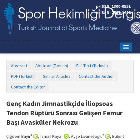
p-ISSN: 1300-0551
e-ISSN: 2587-1498
Home
Abstract
Abstract (Turkish)
Full Text (Turkish)
Current Issue
PDF (Turkish)
Similar Articles
Contact the Author
Online First
Contact the Editor
Aims and Scope
Genç Kadın Jimnastikçide İliopsoas
Editorial Board
Tendon Rüptürü Sonrası Gelişen Femur
Instructions to Authors
Başı Avasküler Nekrozu
Copyright Transfer Form
1
1
2
Çiğdem Bayır
, İsmail Kaya
, Ayşe Livanelioğlu
, Bülent