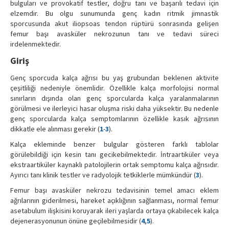
bulguları ve provokatif testler, doğru tanı ve başarılı tedavi için
elzemdir. Bu olgu sunumunda genç kadın ritmik jimnastik
sporcusunda akut iliopsoas tendon rüptürü sonrasında gelişen
femur başı avasküler nekrozunun tanı ve tedavi süreci
irdelenmektedir.
Giriş
Genç sporcuda kalça ağrısı bu yaş grubundan beklenen aktivite
çeşitliliği nedeniyle önemlidir. Özellikle kalça morfolojisi normal
sınırların dışında olan genç sporcularda kalça yaralanmalarının
görülmesi ve ilerleyici hasar oluşma riski daha yüksektir. Bu nedenle
genç sporcularda kalça semptomlarının özellikle kasık ağrısının
dikkatle ele alınması gerekir (
1
-
3
).
Kalça ekleminde benzer bulgular gösteren farklı tablolar
görülebildiği için kesin tanı gecikebilmektedir. İntraartiküler veya
ekstraartiküler kaynaklı patolojilerin ortak semptomu kalça ağrısıdır.
Ayırıcı tanı klinik testler ve radyolojik tetkiklerle mümkündür (
3
).
Femur başı avasküler nekrozu tedavisinin temel amacı eklem
ağrılarının giderilmesi, hareket açıklığının sağlanması, normal femur
asetabulum ilişkisini koruyarak ileri yaşlarda ortaya çıkabilecek kalça
dejenerasyonunun önüne geçilebilmesidir (
4
,
5
).