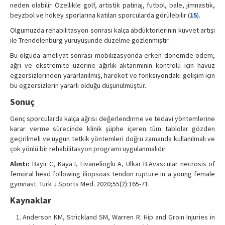
neden olabilir. Özellikle golf, artistik patinaj, futbol, bale, jimnastik,
beyzbol ve hokey sporlarına katılan sporcularda görülebilir (
15
).
Olgumuzda rehabilitasyon sonrası kalça abdüktörlerinin kuvvet artışı
ile Trendelenburg yürüyüşünde düzelme gözlenmiştir.
Bu olguda ameliyat sonrası mobilizasyonda erken dönemde ödem,
ağrı ve ekstremite üzerine ağırlık aktarımının kontrolü için havuz
egzersizlerinden yararlanılmış, hareket ve fonksiyondaki gelişim için
bu egzersizlerin yararlı olduğu düşünülmüştür.
Sonuç
Genç sporcularda kalça ağrısı değerlendirme ve tedavi yöntemlerine
karar verme sürecinde klinik şüphe içeren tüm tablolar gözden
geçirilmeli ve uygun tetkik yöntemleri doğru zamanda kullanılmalı ve
çok yönlü bir rehabilitasyon programı uygulanmalıdır.
Alıntı:
Bayir C, Kaya I, Livanelioglu A, Ulkar B.Avascular necrosis of
femoral head following iliopsoas tendon rupture in a young female
gymnast. Turk J Sports Med. 2020;55(2):165-71.
Kaynaklar
Anderson KM, Strickland SM, Warren R. Hip and Groin Injuries in