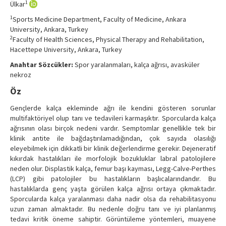
1
Ülkar
Contact Us
1
Sports Medicine Department, Faculty of Medicine, Ankara
University, Ankara, Turkey
2
Faculty of Health Sciences, Physical Therapy and Rehabilitation,
Hacettepe University, Ankara, Turkey
Anahtar Sözcükler:
Spor yaralanmaları, kalça ağrısı, avasküler
nekroz
Öz
Gençlerde kalça ekleminde ağrı ile kendini gösteren sorunlar
multifaktöriyel olup tanı ve tedavileri karmaşıktır. Sporcularda kalça
ağrısının olası birçok nedeni vardır. Semptomlar genellikle tek bir
klinik antite ile bağdaştırılamadığından, çok sayıda olasılığı
eleyebilmek için dikkatli bir klinik değerlendirme gerekir. Dejeneratif
kıkırdak hastalıkları ile morfolojik bozukluklar labral patolojilere
neden olur. Displastik kalça, femur başı kayması, Legg-Calve-Perthes
(LCP) gibi patolojiler bu hastalıkların başlıcalarındandır. Bu
hastalıklarda genç yaşta görülen kalça ağrısı ortaya çıkmaktadır.
Sporcularda kalça yaralanması daha nadir olsa da rehabilitasyonu
uzun zaman almaktadır. Bu nedenle doğru tanı ve iyi planlanmış
tedavi kritik öneme sahiptir. Görüntüleme yöntemleri, muayene