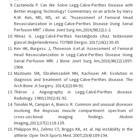
Castaneda P. Can We Solve Legg-Calve-Perthes Disease with
Better Imaging Technology? Commentary on an article by Harry
K.W. Kim, MD, MS, et al.: "Assessment of Femoral Head
Revascularization in Legg-Calve-Perthes Disease Using Serial
Perfusion MRI". J Bone Joint Surg Am,2016;98(22):1-2.
Yılmaz G. Legg-Calvé-Perthes hastalığında cihaz tedavisinin
güncel değerlendirmesi. TOTBID Dergisi. 2017;16(1):30-35.
Kim HK, Burgess J, Thoveson A.et.al. Assessment of Femoral
Head Revascularization in Legg-Calve-Perthes Disease Using
Serial Perfusion MRI. J Bone Joint Surg Am,2016;98(22):1897-
1904.
Mazloumi SM, Ebrahimzadeh MH, Kachooei AR. Evolution in
diagnosis and treatment of Legg-Calve-Perthes disease. The
Arch Bone Jt Surgery. 2014;2(2):86-92.
Théron J. Angiography in Legg-Calvé-Perthes disease.
Radiology. 1980;135(1):81-92.
Tonolini M, Campari A, Bianco R. Common and unusual diseases
involving the iliopsoas muscle compartment: spectrum of
cross-sectional imaging findings. Abdom
Imaging,2012;37(1):118-139.
Philippon MJ, Zehms CT, Briggs KK, et. al. Hip instability in the
athlete. Oper Tech Sports Med. 2007;25(4):189-194.