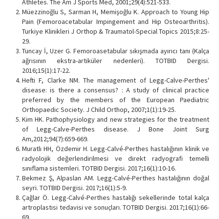
Athletes. The Am J Sports Med, 2001;29(4):521-533.
Müezzinoğlu S, Sarman H, Memişoğlu K. Approach to Young Hip
Pain (Femoroacetabular Impingement and Hip Osteoarthritis).
Turkiye Klinikleri J Orthop & Traumatol-Special Topics 2015;8:25-
29.
Tuncay İ, Uzer G. Femoroasetabular sıkışmada ayırıcı tanı (Kalça
ağrısının ekstra-artiküler nedenleri). TOTBID Dergisi.
2016;15(1):17-22.
Hefti F, Clarke NM. The management of Legg-Calve-Perthes'
disease: is there a consensus? : A study of clinical practice
preferred by the members of the European Paediatric
Orthopaedic Society. J Child Orthop, 2007;1(1):19-25.
Kim HK. Pathophysiology and new strategies for the treatment
of Legg-Calve-Perthes disease. J Bone Joint Surg
Am,2012;94(7):659-669.
Muratlı HH, Özdemir H. Legg-Calvé-Perthes hastalığının klinik ve
radyolojik değerlendirilmesi ve direkt radyografi temelli
sınıflama sistemleri. TOTBID Dergisi. 2017;16(1):10-16.
Bekmez Ş, Alpaslan AM. Legg-Calvé-Perthes hastalığının doğal
seyri. TOTBID Dergisi. 2017;16(1):5-9.
Çağlar Ö. Legg-Calvé-Perthes hastalığı sekellerinde total kalça
artroplastisi tedavisi ve sonuçları. TOTBID Dergisi. 2017;16(1):66-
69.