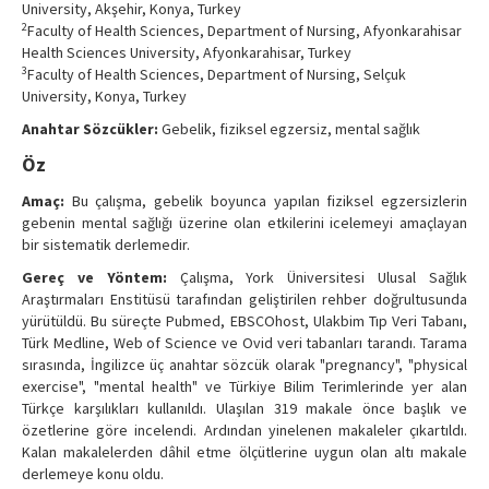
University, Akşehir, Konya, Turkey
Contact Us
2
Faculty of Health Sciences, Department of Nursing, Afyonkarahisar
Health Sciences University, Afyonkarahisar, Turkey
3
Faculty of Health Sciences, Department of Nursing, Selçuk
University, Konya, Turkey
Anahtar Sözcükler:
Gebelik, fiziksel egzersiz, mental sağlık
Öz
Amaç:
Bu çalışma, gebelik boyunca yapılan fiziksel egzersizlerin
gebenin mental sağlığı üzerine olan etkilerini icelemeyi amaçlayan
bir sistematik derlemedir.
Gereç ve Yöntem:
Çalışma, York Üniversitesi Ulusal Sağlık
Araştırmaları Enstitüsü tarafından geliştirilen rehber doğrultusunda
yürütüldü. Bu süreçte Pubmed, EBSCOhost, Ulakbim Tıp Veri Tabanı,
Türk Medline, Web of Science ve Ovid veri tabanları tarandı. Tarama
sırasında, İngilizce üç anahtar sözcük olarak "pregnancy", "physical
exercise", "mental health" ve Türkiye Bilim Terimlerinde yer alan
Türkçe karşılıkları kullanıldı. Ulaşılan 319 makale önce başlık ve
özetlerine göre incelendi. Ardından yinelenen makaleler çıkartıldı.
Kalan makalelerden dâhil etme ölçütlerine uygun olan altı makale
derlemeye konu oldu.