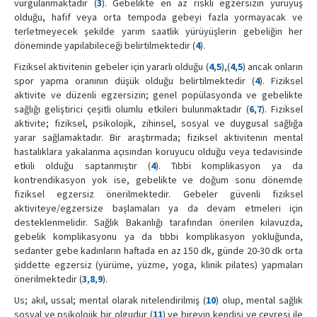
vurgulanmaktadır (
3
). Gebelikte en az riskli egzersizin yürüyüş
olduğu, hafif veya orta tempoda gebeyi fazla yormayacak ve
terletmeyecek şekilde yarım saatlik yürüyüşlerin gebeliğin her
döneminde yapılabileceği belirtilmektedir (
4
).
Fiziksel aktivitenin gebeler için yararlı olduğu (
4
,
5
),(
4
,
5
) ancak onların
spor yapma oranının düşük olduğu belirtilmektedir (
4
). Fiziksel
aktivite ve düzenli egzersizin; genel popülasyonda ve gebelikte
sağlığı geliştirici çeşitli olumlu etkileri bulunmaktadır (
6
,
7
). Fiziksel
aktivite; fiziksel, psikolojik, zihinsel, sosyal ve duygusal sağlığa
yarar sağlamaktadır. Bir araştırmada; fiziksel aktivitenin mental
hastalıklara yakalanma açısından koruyucu olduğu veya tedavisinde
etkili olduğu saptanmıştır (
4
). Tıbbi komplikasyon ya da
kontrendikasyon yok ise, gebelikte ve doğum sonu dönemde
fiziksel egzersiz önerilmektedir. Gebeler güvenli fiziksel
aktiviteye/egzersize başlamaları ya da devam etmeleri için
desteklenmelidir. Sağlık Bakanlığı tarafından önerilen kılavuzda,
gebelik komplikasyonu ya da tıbbi komplikasyon yokluğunda,
sedanter gebe kadınların haftada en az 150 dk, günde 20-30 dk orta
şiddette egzersiz (yürüme, yüzme, yoga, klinik pilates) yapmaları
önerilmektedir (
3
,
8
,
9
).
Us; akıl, ussal; mental olarak nitelendirilmiş (
10
) olup, mental sağlık
sosyal ve psikolojik bir olgudur (
11
) ve bireyin kendisi ve çevresi ile