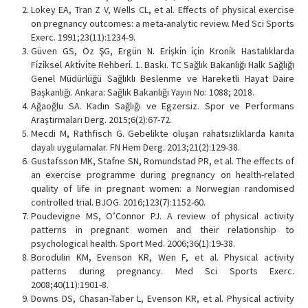
Lokey EA, Tran Z V, Wells CL, et al. Effects of physical exercise
on pregnancy outcomes: a meta-analytic review. Med Sci Sports
Exerc. 1991;23(11):1234-9.
Güven GS, Öz ŞG, Ergün N. Eri̇şki̇n i̇çi̇n Kroni̇k Hastalıklarda
Fi̇zi̇ksel Akti̇vi̇te Rehberi̇. 1. Baskı. TC Sağlık Bakanlığı Halk Sağlığı
Genel Müdürlüğü Sağlıklı Beslenme ve Hareketli Hayat Daire
Başkanlığı. Ankara: Sağlık Bakanlığı Yayın No: 1088; 2018.
Ağaoğlu SA. Kadın Sağlığı ve Egzersiz. Spor ve Performans
Araştırmaları Derg. 2015;6(2):67-72.
Mecdi M, Rathfisch G. Gebelikte oluşan rahatsızlıklarda kanıta
dayalı uygulamalar. FN Hem Derg. 2013;21(2):129-38.
Gustafsson MK, Stafne SN, Romundstad PR, et al. The effects of
an exercise programme during pregnancy on health-related
quality of life in pregnant women: a Norwegian randomised
controlled trial. BJOG. 2016;123(7):1152-60.
Poudevigne MS, O’Connor PJ. A review of physical activity
patterns in pregnant women and their relationship to
psychological health. Sport Med. 2006;36(1):19-38.
Borodulin KM, Evenson KR, Wen F, et al. Physical activity
patterns during pregnancy. Med Sci Sports Exerc.
2008;40(11):1901-8.
Downs DS, Chasan-Taber L, Evenson KR, et al. Physical activity