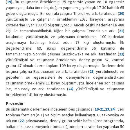
(
19
). Bu çalışmanın örneklemini 25 egzersiz yapan ve 18 egzersiz
yapmayan, daha önce hiç doğum yapmamış, yaklaşık 17-30 haftalık 65
gebe oluşturmuştu. Bir sonraki çalışma Thorell ve ark. tarafından (
20
)
yürütülmüştü ve çalışmanın örneklemini 2085 bireyden araştırma
kriterlerine uyan 1383'ü oluşturuyordu. Ancak çeşitli nedenler ile 488
kişi ile tamamlanabilmişti. Diğer bir çalışma Tendais ve ark. (
21
)
tarafından yürütülmüştü ve çalışmanın örneklemini 100 kadından
araştırmaya katılmayı kabul eden 78 kişi oluşturmuştu. İlk
değerlendirme 69, ikinci değerlendirme 56 katılımcı ile
tamamlanmıştı. Sonraki çalışma Guszkowska ve ark. tarafından (
22
)
yürütülmüştü ve çalışmanın örneklemini deney grubu 62, kontrol
grubu 47 olmak üzere toplam 109 birey oluşturmuştu. Derlemedeki
beşinci çalışma Backhausen ve ark. tarafından (
23
) yürütülmüştü ve
gebelerin su egzersizleri ile deneyimlerini değerlendirdikleri
çalışmanın örneklemini 11 birey oluşturmuştu. İncelenen son çalışma
ise, Mourady ve ark. tarafından (
24
) yürütülmüştü ve çalışmanın
örneklemini 141 birey oluşturmuştu.
Prosedür
Bu sistematik derlemede incelenen beş çalışmada (
19
-
21
,
23
,
24
), veri
toplama formları (VTF) ve ölçüm araçları kullanılmıştı. Guszkowska ve
ark.nın (
22
) çalışmasında, deney grubu sekiz hafta süren programda,
haftada iki kez deneyimli fitness eğitmenleri tarafından yaptırılan 50