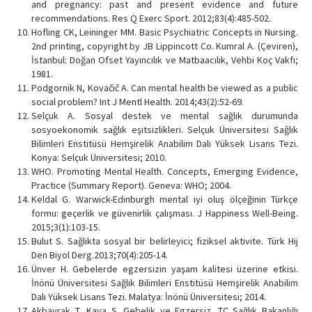
and pregnancy: past and present evidence and future
recommendations. Res Q Exerc Sport. 2012;83(4):485-502.
Hofling CK, Leininger MM. Basic Psychiatric Concepts in Nursing.
2nd printing, copyright by JB Lippincott Co. Kumral A. (Çeviren),
İstanbul: Doğan Ofset Yayıncılık ve Matbaacılık, Vehbi Koç Vakfı;
1981.
Podgornik N, Kovačič A. Can mental health be viewed as a public
social problem? Int J Mentl Health. 2014;43(2):52-69.
Selçuk A. Sosyal destek ve mental sağlık durumunda
sosyoekonomik sağlık eşitsizlikleri. Selçuk Üniversitesi Sağlık
Bilimleri Enstitüsü Hemşirelik Anabilim Dalı Yüksek Lisans Tezi.
Konya: Selçuk Üniversitesi; 2010.
WHO. Promoting Mental Health. Concepts, Emerging Evidence,
Practice (Summary Report). Geneva: WHO; 2004.
Keldal G. Warwick-Edinburgh mental iyi oluş ölçeğinin Türkçe
formu: geçerlik ve güvenirlik çalışması. J Happiness Well-Being.
2015;3(1):103-15.
Bulut S. Sağlıkta sosyal bir belirleyici; fiziksel aktivite. Türk Hij
Den Biyol Derg.2013;70(4):205-14.
Ünver H. Gebelerde egzersizin yaşam kalitesi üzerine etkisi.
İnönü Üniversitesi Sağlık Bilimleri Enstitüsü Hemşirelik Anabilim
Dalı Yüksek Lisans Tezi. Malatya: İnönü Üniversitesi; 2014.
Akbayrak T, Kaya S. Gebelik ve Egzersiz. TC Sağlık Bakanlığı