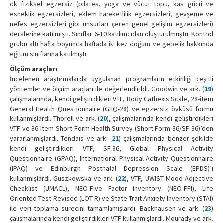
dk fiziksel egzersiz (pilates, yoga ve vücut topu, kas gücü ve
esneklik egzersizleri, eklem hareketlilik egzersizleri, gevşeme ve
nefes egzersizleri gibi unsurları içeren genel gelişim egzersizleri)
derslerine katılmıştı. Sınıflar 6-10 katılımcıdan oluşturulmuştu. Kontrol
grubu altı hafta boyunca haftada iki kez doğum ve gebelik hakkında
eğitim sınıflarına katılmıştı.
Ölçüm araçları
İncelenen araştırmalarda uygulanan programların etkinliği çeşitli
yöntemler ve ölçüm araçları ile değerlendirildi. Goodwin ve ark. (
19
)
çalışmalarında, kendi geliştirdikleri VTF, Body Cathexis Scale, 28-item
General Health Questionnaire (GHQ-28) ve egzersiz öyküsü formu
kullanmışlardı. Thorell ve ark. (
20
), çalışmalarında kendi geliştirdikleri
VTF ve 36-Item Short Form Health Survey (Short Form 36/SF-36)’den
yararlanmışlardı. Tendais ve ark. (
21
) çalışmalarında benzer şekilde
kendi geliştirdikleri VTF, SF-36, Global Physical Activity
Questionnaire (GPAQ), International Physical Activity Questionnaire
(IPAQ) ve Edinburgh Postnatal Depression Scale (EPDS)’i
kullanmışlardı. Guszkowska ve ark. (
22
), VTF, UWIST Mood Adjective
Checklist (UMACL), NEO-Five Factor Inventory (NEO-FFI), Life
Oriented Test-Revised (LOT-R) ve State-Trait Anxiety Inventory (STAI)
ile veri toplama sürecini tamamlamışlardı. Backhausen ve ark. (
23
)
çalışmalarında kendi geliştirdikleri VTF kullanmışlardı. Mourady ve ark.