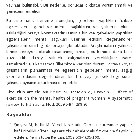
yayınlar bulunabilir. Bu nedenle, sonuçlar dikkatle yorumlanmalı ve
genellenmemelidir.
Bu sistematik derleme sonuçları, gebelerin yaptıkları fiziksel
egzersizlerin genel ve mental sağlıklarını ve iyiliklerini olumlu
etkilediğini ortaya koymaktadır. Bununla birlikte gebelerin yaptıkları
egzersizlerin mental sağlıkları üzerine etkisini değerlendiren
çalışmaların sınırlılığı da ortaya çıkmaktadır. Araştırmaların yalnızca
birinin deneysel olarak tasarlanmış olması, bu konuda daha fazla
güvenilirlik düzeyi yüksek çalışmaların gerekliliğine işaret
etmektedir. Bu kapsamda ülkemizde var olan durumu ortaya koyan
çalışmaların planlanması ve egzersizin gebelerin mental sağlığı
üzerine etkisini değerlendiren kanıt düzeyi yüksek bilgi sunan
çalışma sayısının arttırılması önerilebilir.
Cite this article as:
Kesim SI, Tastekin A, Ozaydin T. Effect of
exercise on the mental health of pregnant women: A systematic
review. Turk J Sports Med. 2019;54(4):288-95.
Kaynaklar
Şimşek M, Kutlu M, Yücel N ve ark. Gebelik süresince yapılan
hafif nitelikli düzenli egzersizin gebelerdeki fiziksel ve fizyolojik
etkileri. Perinatoloji Dergisi. 1997;5(3-4):95-100.