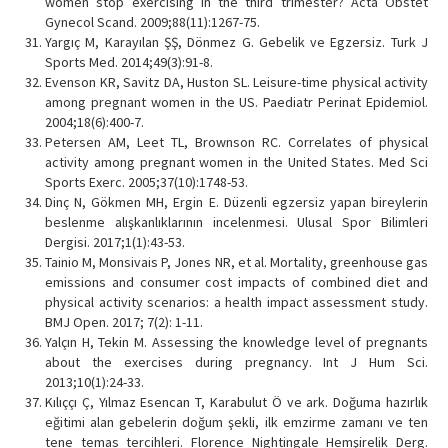
women stop exercising in the third trimester? Acta Obstet
Gynecol Scand. 2009;88(11):1267-75.
Yargıç M, Karayılan ŞŞ, Dönmez G. Gebelik ve Egzersiz. Turk J
Sports Med. 2014;49(3):91-8.
Evenson KR, Savitz DA, Huston SL. Leisure-time physical activity
among pregnant women in the US. Paediatr Perinat Epidemiol.
2004;18(6):400-7.
Petersen AM, Leet TL, Brownson RC. Correlates of physical
activity among pregnant women in the United States. Med Sci
Sports Exerc. 2005;37(10):1748-53.
Dinç N, Gökmen MH, Ergin E. Düzenli egzersiz yapan bireylerin
beslenme alışkanlıklarının incelenmesi. Ulusal Spor Bilimleri
Dergisi. 2017;1(1):43-53.
Tainio M, Monsivais P, Jones NR, et al. Mortality, greenhouse gas
emissions and consumer cost impacts of combined diet and
physical activity scenarios: a health impact assessment study.
BMJ Open. 2017; 7(2): 1-11.
Yalçın H, Tekin M. Assessing the knowledge level of pregnants
about the exercises during pregnancy. Int J Hum Sci.
2013;10(1):24-33.
Kılıççı Ç, Yılmaz Esencan T, Karabulut Ö ve ark. Doğuma hazırlık
eğitimi alan gebelerin doğum şekli, ilk emzirme zamanı ve ten
tene temas tercihleri. Florence Nightingale Hemşirelik Derg.