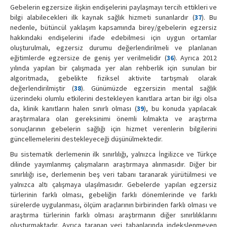
Gebelerin egzersize ilişkin endişelerini paylaşmayı tercih ettikleri ve
bilgi alabilecekleri ilk kaynak sağlık hizmeti sunanlardır (
37
). Bu
nedenle, bütüncül yaklaşım kapsamında birey/gebelerin egzersiz
hakkındaki endişelerini ifade edebilmesi için uygun ortamlar
oluşturulmalı, egzersiz durumu değerlendirilmeli ve planlanan
eğitimlerde egzersize de geniş yer verilmelidir (
36
). Ayrıca 2012
yılında yapılan bir çalışmada yer alan rehberlik için sunulan bir
algoritmada, gebelikte fiziksel aktivite tartışmalı olarak
değerlendirilmiştir (
38
). Günümüzde egzersizin mental sağlık
üzerindeki olumlu etkilerini destekleyen kanıtlara artan bir ilgi olsa
da, klinik kanıtların halen sınırlı olması (
39
), bu konuda yapılacak
araştırmalara olan gereksinimi önemli kılmakta ve araştırma
sonuçlarının gebelerin sağlığı için hizmet verenlerin bilgilerini
güncellemelerini destekleyeceği düşünülmektedir.
Bu sistematik derlemenin ilk sınırlılığı, yalnızca İngilizce ve Türkçe
dilinde yayımlanmış çalışmaların araştırmaya alınmasıdır. Diğer bir
sınırlılığı ise, derlemenin beş veri tabanı taranarak yürütülmesi ve
yalnızca altı çalışmaya ulaşılmasıdır. Gebelerde yapılan egzersiz
türlerinin farklı olması, gebeliğin farklı dönemlerinde ve farklı
sürelerde uygulanması, ölçüm araçlarının birbirinden farklı olması ve
araştırma türlerinin farklı olması araştırmanın diğer sınırlılıklarını
oluşturmaktadır. Ayrıca taranan veri tabanlarında indekslenmeyen