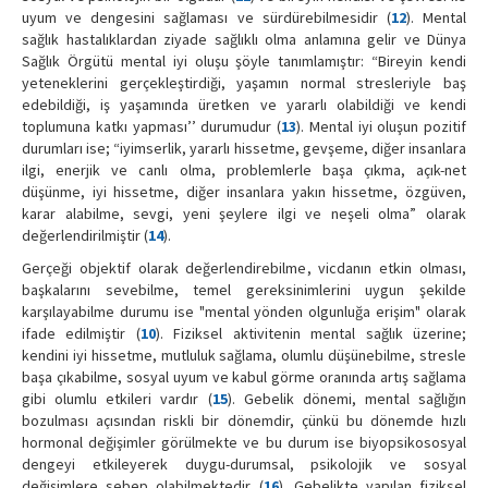
uyum ve dengesini sağlaması ve sürdürebilmesidir (
12
). Mental
sağlık hastalıklardan ziyade sağlıklı olma anlamına gelir ve Dünya
Sağlık Örgütü mental iyi oluşu şöyle tanımlamıştır: “Bireyin kendi
yeteneklerini gerçekleştirdiği, yaşamın normal stresleriyle baş
edebildiği, iş yaşamında üretken ve yararlı olabildiği ve kendi
toplumuna katkı yapması’’ durumudur (
13
). Mental iyi oluşun pozitif
durumları ise; “iyimserlik, yararlı hissetme, gevşeme, diğer insanlara
ilgi, enerjik ve canlı olma, problemlerle başa çıkma, açık-net
düşünme, iyi hissetme, diğer insanlara yakın hissetme, özgüven,
karar alabilme, sevgi, yeni şeylere ilgi ve neşeli olma” olarak
değerlendirilmiştir (
14
).
Gerçeği objektif olarak değerlendirebilme, vicdanın etkin olması,
başkalarını sevebilme, temel gereksinimlerini uygun şekilde
karşılayabilme durumu ise "mental yönden olgunluğa erişim" olarak
ifade edilmiştir (
10
). Fiziksel aktivitenin mental sağlık üzerine;
kendini iyi hissetme, mutluluk sağlama, olumlu düşünebilme, stresle
başa çıkabilme, sosyal uyum ve kabul görme oranında artış sağlama
gibi olumlu etkileri vardır (
15
). Gebelik dönemi, mental sağlığın
bozulması açısından riskli bir dönemdir, çünkü bu dönemde hızlı
hormonal değişimler görülmekte ve bu durum ise biyopsikososyal
dengeyi etkileyerek duygu-durumsal, psikolojik ve sosyal
değişimlere sebep olabilmektedir (
16
). Gebelikte yapılan fiziksel