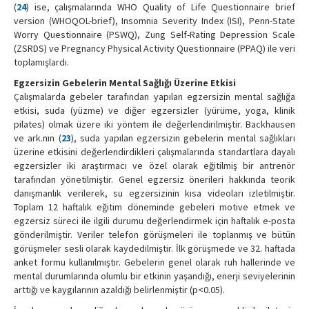
(
24
) ise, çalışmalarında WHO Quality of Life Questionnaire brief
version (WHOQOL-brief), Insomnia Severity Index (ISI), Penn-State
Worry Questionnaire (PSWQ), Zung Self-Rating Depression Scale
(ZSRDS) ve Pregnancy Physical Activity Questionnaire (PPAQ) ile veri
toplamışlardı.
Egzersizin Gebelerin Mental Sağlığı Üzerine Etkisi
Çalışmalarda gebeler tarafından yapılan egzersizin mental sağlığa
etkisi, suda (yüzme) ve diğer egzersizler (yürüme, yoga, klinik
pilates) olmak üzere iki yöntem ile değerlendirilmiştir. Backhausen
ve ark.nın (
23
), suda yapılan egzersizin gebelerin mental sağlıkları
üzerine etkisini değerlendirdikleri çalışmalarında standartlara dayalı
egzersizler iki araştırmacı ve özel olarak eğitilmiş bir antrenör
tarafından yönetilmiştir. Genel egzersiz önerileri hakkında teorik
danışmanlık verilerek, su egzersizinin kısa videoları izletilmiştir.
Toplam 12 haftalık eğitim döneminde gebeleri motive etmek ve
egzersiz süreci ile ilgili durumu değerlendirmek için haftalık e-posta
gönderilmiştir. Veriler telefon görüşmeleri ile toplanmış ve bütün
görüşmeler sesli olarak kaydedilmiştir. İlk görüşmede ve 32. haftada
anket formu kullanılmıştır. Gebelerin genel olarak ruh hallerinde ve
mental durumlarında olumlu bir etkinin yaşandığı, enerji seviyelerinin
arttığı ve kaygılarının azaldığı belirlenmiştir (p<0.05).