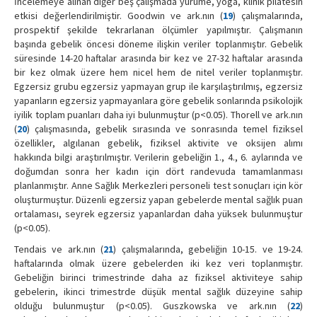
İncelemeye alınan diğer beş çalışmada yürüme, yoga, klinik pilatesin
etkisi değerlendirilmiştir. Goodwin ve ark.nın (
19
) çalışmalarında,
prospektif şekilde tekrarlanan ölçümler yapılmıştır. Çalışmanın
başında gebelik öncesi döneme ilişkin veriler toplanmıştır. Gebelik
süresinde 14-20 haftalar arasında bir kez ve 27-32 haftalar arasında
bir kez olmak üzere hem nicel hem de nitel veriler toplanmıştır.
Egzersiz grubu egzersiz yapmayan grup ile karşılaştırılmış, egzersiz
yapanların egzersiz yapmayanlara göre gebelik sonlarında psikolojik
iyilik toplam puanları daha iyi bulunmuştur (p<0.05). Thorell ve ark.nın
(
20
) çalışmasında, gebelik sırasında ve sonrasında temel fiziksel
özellikler, algılanan gebelik, fiziksel aktivite ve oksijen alımı
hakkında bilgi araştırılmıştır. Verilerin gebeliğin 1., 4., 6. aylarında ve
doğumdan sonra her kadın için dört randevuda tamamlanması
planlanmıştır. Anne Sağlık Merkezleri personeli test sonuçları için kör
oluşturmuştur. Düzenli egzersiz yapan gebelerde mental sağlık puan
ortalaması, seyrek egzersiz yapanlardan daha yüksek bulunmuştur
(p<0.05).
Tendais ve ark.nın (
21
) çalışmalarında, gebeliğin 10-15. ve 19-24.
haftalarında olmak üzere gebelerden iki kez veri toplanmıştır.
Gebeliğin birinci trimestrinde daha az fiziksel aktiviteye sahip
gebelerin, ikinci trimestrde düşük mental sağlık düzeyine sahip
olduğu bulunmuştur (p<0.05). Guszkowska ve ark.nın (
22
)