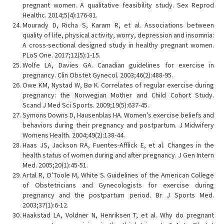
pregnant women. A qualitative feasibility study. Sex Reprod
Healthc. 2014;5(4):176-81.
Mourady D, Richa S, Karam R, et al. Associations between
quality of life, physical activity, worry, depression and insomnia:
A cross-sectional designed study in healthy pregnant women.
PLoS One. 2017;12(5):1-15.
Wolfe LA, Davies GA. Canadian guidelines for exercise in
pregnancy. Clin Obstet Gynecol. 2003;46(2):488-95.
Owe KM, Nystad W, Bø K. Correlates of regular exercise during
pregnancy: the Norwegian Mother and Child Cohort Study.
Scand J Med Sci Sports. 2009;19(5):637-45.
Symons Downs D, Hausenblas HA. Women’s exercise beliefs and
behaviors during their pregnancy and postpartum. J Midwifery
Womens Health. 2004;49(2):138-44.
Haas JS, Jackson RA, Fuentes-Afflick E, et al. Changes in the
health status of women during and after pregnancy. J Gen Intern
Med. 2005;20(1):45-51.
Artal R, O’Toole M, White S. Guidelines of the American College
of Obstetricians and Gynecologists for exercise during
pregnancy and the postpartum period. Br J Sports Med.
2003;37(1):6-12.
Haakstad LA, Voldner N, Henriksen T, et al. Why do pregnant