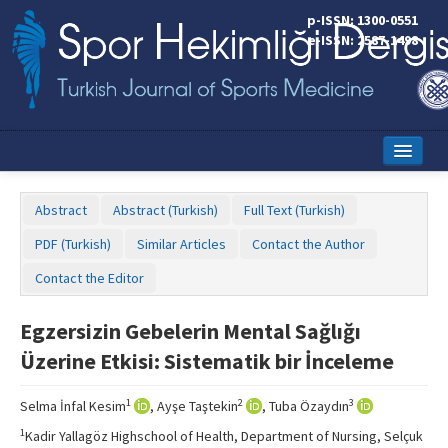
p-ISSN: 1300-0551
e-ISSN: 2587-1498
Home
Abstract
Abstract (Turkish)
Full Text (Turkish)
Current Issue
PDF (Turkish)
Similar Articles
Contact the Author
Online First
Contact the Editor
Aims and Scope
Egzersizin Gebelerin Mental Sağlığı
Editorial Board
Üzerine Etkisi: Sistematik bir İnceleme
Instructions to Authors
1
2
3
Selma İnfal Kesim
, Ayşe Taştekin
, Tuba Özaydın
Copyright Transfer Form
1
Kadir Yallagöz Highschool of Health, Department of Nursing, Selçuk