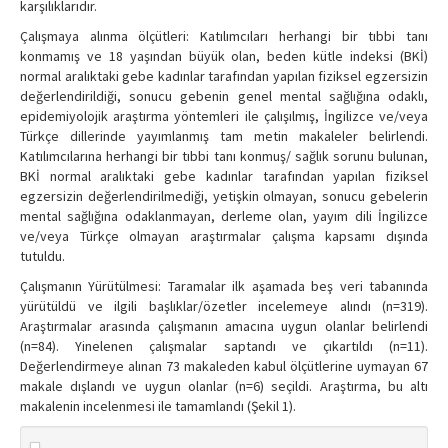
karşılıklarıdır.
Çalışmaya alınma ölçütleri: Katılımcıları herhangi bir tıbbi tanı
konmamış ve 18 yaşından büyük olan, beden kütle indeksi (BKİ)
normal aralıktaki gebe kadınlar tarafından yapılan fiziksel egzersizin
değerlendirildiği, sonucu gebenin genel mental sağlığına odaklı,
epidemiyolojik araştırma yöntemleri ile çalışılmış, İngilizce ve/veya
Türkçe dillerinde yayımlanmış tam metin makaleler belirlendi.
Katılımcılarına herhangi bir tıbbi tanı konmuş/ sağlık sorunu bulunan,
BKİ normal aralıktaki gebe kadınlar tarafından yapılan fiziksel
egzersizin değerlendirilmediği, yetişkin olmayan, sonucu gebelerin
mental sağlığına odaklanmayan, derleme olan, yayım dili İngilizce
ve/veya Türkçe olmayan araştırmalar çalışma kapsamı dışında
tutuldu.
Çalışmanın Yürütülmesi: Taramalar ilk aşamada beş veri tabanında
yürütüldü ve ilgili başlıklar/özetler incelemeye alındı (n=319).
Araştırmalar arasında çalışmanın amacına uygun olanlar belirlendi
(n=84). Yinelenen çalışmalar saptandı ve çıkartıldı (n=11).
Değerlendirmeye alınan 73 makaleden kabul ölçütlerine uymayan 67
makale dışlandı ve uygun olanlar (n=6) seçildi. Araştırma, bu altı
makalenin incelenmesi ile tamamlandı (Şekil 1).