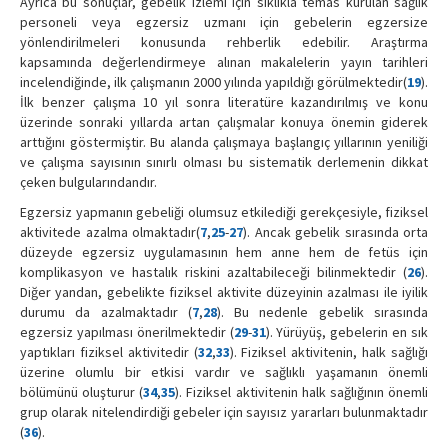
Ayrıca bu sonuçlar, gebelik izlemi için sıklıkla temas kurulan sağlık
personeli veya egzersiz uzmanı için gebelerin egzersize
yönlendirilmeleri konusunda rehberlik edebilir. Araştırma
kapsamında değerlendirmeye alınan makalelerin yayın tarihleri
incelendiğinde, ilk çalışmanın 2000 yılında yapıldığı görülmektedir(
19
).
İlk benzer çalışma 10 yıl sonra literatüre kazandırılmış ve konu
üzerinde sonraki yıllarda artan çalışmalar konuya önemin giderek
arttığını göstermiştir. Bu alanda çalışmaya başlangıç yıllarının yeniliği
ve çalışma sayısının sınırlı olması bu sistematik derlemenin dikkat
çeken bulgularındandır.
Egzersiz yapmanın gebeliği olumsuz etkilediği gerekçesiyle, fiziksel
aktivitede azalma olmaktadır(
7
,
25
-
27
). Ancak gebelik sırasında orta
düzeyde egzersiz uygulamasının hem anne hem de fetüs için
komplikasyon ve hastalık riskini azaltabileceği bilinmektedir (
26
).
Diğer yandan, gebelikte fiziksel aktivite düzeyinin azalması ile iyilik
durumu da azalmaktadır (
7
,
28
). Bu nedenle gebelik sırasında
egzersiz yapılması önerilmektedir (
29
-
31
). Yürüyüş, gebelerin en sık
yaptıkları fiziksel aktivitedir (
32
,
33
). Fiziksel aktivitenin, halk sağlığı
üzerine olumlu bir etkisi vardır ve sağlıklı yaşamanın önemli
bölümünü oluşturur (
34
,
35
). Fiziksel aktivitenin halk sağlığının önemli
grup olarak nitelendirdiği gebeler için sayısız yararları bulunmaktadır
(
36
).