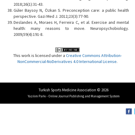
2018;26(1):31-43.
Güler Baysoy N, Özkan S. Preconception care: a public health
perspective. Gazi Med J. 2012;23(3):77-90.
Deslandes A, Moraes H, Ferreira C, et al. Exercise and mental
health: many reasons to move. Neuropsychobiology.
2009;59(4):191-8.
This work is licensed under a
Creative Commons Attribution-
NonCommercial-NoDerivatives 4.0 International License
.
Turkish Sports Medicine Association © 2026
Yazılım Parkı - Online Journal Publishing and Management System