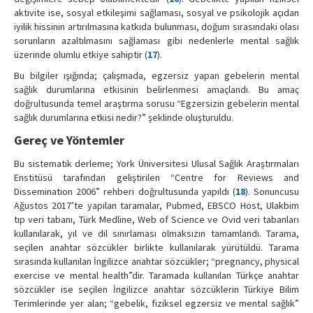
aktivite ise, sosyal etkileşimi sağlaması, sosyal ve psikolojik açıdan
iyilik hissinin artırılmasına katkıda bulunması, doğum sırasındaki olası
sorunların azaltılmasını sağlaması gibi nedenlerle mental sağlık
üzerinde olumlu etkiye sahiptir (
17
).
Bu bilgiler ışığında; çalışmada, egzersiz yapan gebelerin mental
sağlık durumlarına etkisinin belirlenmesi amaçlandı. Bu amaç
doğrultusunda temel araştırma sorusu “Egzersizin gebelerin mental
sağlık durumlarına etkisi nedir?” şeklinde oluşturuldu.
Gereç ve Yöntemler
Bu sistematik derleme; York Üniversitesi Ulusal Sağlık Araştırmaları
Enstitüsü tarafından geliştirilen “Centre for Reviews and
Dissemination 2006” rehberi doğrultusunda yapıldı (
18
). Sonuncusu
Ağustos 2017’te yapılan taramalar, Pubmed, EBSCO Host, Ulakbim
tıp veri tabanı, Türk Medline, Web of Science ve Ovid veri tabanları
kullanılarak, yıl ve dil sınırlaması olmaksızın tamamlandı. Tarama,
seçilen anahtar sözcükler birlikte kullanılarak yürütüldü. Tarama
sırasında kullanılan İngilizce anahtar sözcükler; “pregnancy, physical
exercise ve mental health”dir. Taramada kullanılan Türkçe anahtar
sözcükler ise seçilen İngilizce anahtar sözcüklerin Türkiye Bilim
Terimlerinde yer alan; “gebelik, fiziksel egzersiz ve mental sağlık”