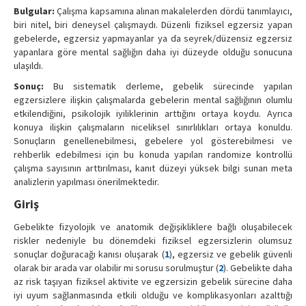
Bulgular:
Çalışma kapsamına alınan makalelerden dördü tanımlayıcı,
biri nitel, biri deneysel çalışmaydı. Düzenli fiziksel egzersiz yapan
gebelerde, egzersiz yapmayanlar ya da seyrek/düzensiz egzersiz
yapanlara göre mental sağlığın daha iyi düzeyde olduğu sonucuna
ulaşıldı.
Sonuç:
Bu sistematik derleme, gebelik sürecinde yapılan
egzersizlere ilişkin çalışmalarda gebelerin mental sağlığının olumlu
etkilendiğini, psikolojik iyiliklerinin arttığını ortaya koydu. Ayrıca
konuya ilişkin çalışmaların niceliksel sınırlılıkları ortaya konuldu.
Sonuçların genellenebilmesi, gebelere yol gösterebilmesi ve
rehberlik edebilmesi için bu konuda yapılan randomize kontrollü
çalışma sayısının arttırılması, kanıt düzeyi yüksek bilgi sunan meta
analizlerin yapılması önerilmektedir.
Giriş
Gebelikte fizyolojik ve anatomik değişikliklere bağlı oluşabilecek
riskler nedeniyle bu dönemdeki fiziksel egzersizlerin olumsuz
sonuçlar doğuracağı kanısı oluşarak (
1
), egzersiz ve gebelik güvenli
olarak bir arada var olabilir mi sorusu sorulmuştur (
2
). Gebelikte daha
az risk taşıyan fiziksel aktivite ve egzersizin gebelik sürecine daha
iyi uyum sağlanmasında etkili olduğu ve komplikasyonları azalttığı