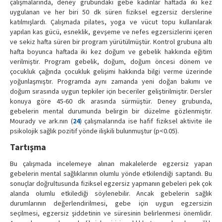
çalışmalarında, deney grubundaki gebe kadınlar haftada iki kez
uygulanan ve her biri 50 dk süren fiziksel egzersiz derslerine
katılmışlardı. Çalışmada pilates, yoga ve vücut topu kullanılarak
yapılan kas gücü, esneklik, gevşeme ve nefes egzersizlerini içeren
ve sekiz hafta süren bir program yürütülmüştür. Kontrol grubuna altı
hafta boyunca haftada iki kez doğum ve gebelik hakkında eğitim
verilmiştir. Program gebelik, doğum, doğum öncesi dönem ve
çocukluk çağında çocukluk gelişimi hakkında bilgi verme üzerinde
yoğunlaşmıştır. Programda aynı zamanda yeni doğan bakımı ve
doğum sırasında uygun tepkiler için beceriler geliştirilmiştir. Dersler
konuya göre 45-60 dk arasında sürmüştür. Deney grubunda,
gebelerin mental durumunda belirgin bir düzelme gözlenmiştir.
Mourady ve ark.nın (
24
) çalışmalarında ise hafif fiziksel aktivite ile
psikolojik sağlık pozitif yönde ilişkili bulunmuştur (p<0.05).
Tartışma
Bu çalışmada incelemeye alınan makalelerde egzersiz yapan
gebelerin mental sağlıklarının olumlu yönde etkilendiği saptandı. Bu
sonuçlar doğrultusunda fiziksel egzersiz yapmanın gebeleri pek çok
alanda olumlu etkilediği söylenebilir. Ancak gebelerin sağlık
durumlarının değerlendirilmesi, gebe için uygun egzersizin
seçilmesi, egzersiz şiddetinin ve süresinin belirlenmesi önemlidir.