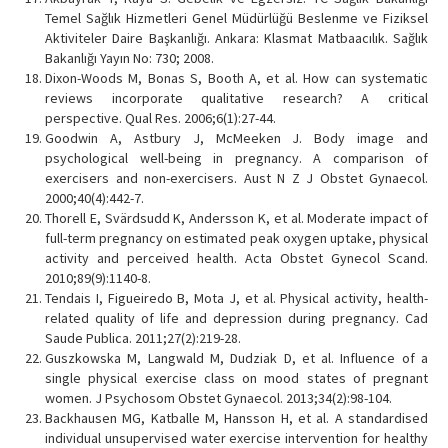
Temel Sağlık Hizmetleri Genel Müdürlüğü Beslenme ve Fiziksel
Aktiviteler Daire Başkanlığı. Ankara: Klasmat Matbaacılık. Sağlık
Bakanlığı Yayın No: 730; 2008.
Dixon-Woods M, Bonas S, Booth A, et al. How can systematic
reviews incorporate qualitative research? A critical
perspective. Qual Res. 2006;6(1):27-44.
Goodwin A, Astbury J, McMeeken J. Body image and
psychological well-being in pregnancy. A comparison of
exercisers and non-exercisers. Aust N Z J Obstet Gynaecol.
2000;40(4):442-7.
Thorell E, Svärdsudd K, Andersson K, et al. Moderate impact of
full-term pregnancy on estimated peak oxygen uptake, physical
activity and perceived health. Acta Obstet Gynecol Scand.
2010;89(9):1140-8.
Tendais I, Figueiredo B, Mota J, et al. Physical activity, health-
related quality of life and depression during pregnancy. Cad
Saude Publica. 2011;27(2):219-28.
Guszkowska M, Langwald M, Dudziak D, et al. Influence of a
single physical exercise class on mood states of pregnant
women. J Psychosom Obstet Gynaecol. 2013;34(2):98-104.
Backhausen MG, Katballe M, Hansson H, et al. A standardised
individual unsupervised water exercise intervention for healthy