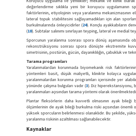
Koruyucu uygulama ve yenilikler; mekanik ve klinik olarak 
değerlendirme sıklıkla yeni bir koruyucu uygulamanın spo
faktörlerinin, etiyolojinin veya yaralanma mekanizmasının eli
lateral topuk stabilitesini sağlayamadıkları için alan sporla
burkulmalarında önleyicidirler (
24
). Konçlu ayakkabıların den
(
18
). Subtalar salınımı sınırlayan teyping, lateral ve medial t
Sporcunun yaralanma sonrası spora dönüş aşamasında objek
rekonstrüksiyonu sonrası spora dönüşte ekstremite kuvvet
simetrisinin, postürün, gücün, dayanıklılığın, çabukluk ve tekni
Tarama programları
Yaralanmalardan korunmada biyomekanik risk faktörlerini
yöntemleri basit, düşük maliyetli, klinikte kolayca uygula
yaralanmalardan korunma programları içerisinde yer alabilir.
yönünde çalışma bulguları vadır (
3
). Diz hiperekstansiyonu, b
yaralanmaları açısından tarama yöntemi olarak önerilmektedir
Plantar fleksörlerin daha kuvvetli olmasının ayak bileği b
ölçümlerinin de ayak bileği burkulma riski açısından önemli 
yüksek sporcuların belirlenmesi olanaklıdır. Bu şekilde, yük
yaralanma riskinin azaltılması sağlanabilecektir.
Kaynaklar