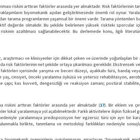
ası riskini arttıran faktörler arasında yer almaktadır. Risk faktörlerinin t
klaşımların biyomekanik açıdan geliştirilmesinde önemli rol oynar. Yaral
dan tarama programlarının yaşamsal bir önemi vardır. Tarama yöntemleri ba
ktif değerde olmalıdır. Bu şekilde belirlenen yüksek riskteki sporcular iç
kinin azaltılması sağlanabilecektir. Bu derlemede konu, ilgili literatür
raştırmacı ve klinisyenler için dikkat çeken ve üzerinde yoğunlaşılan bir 
a risk faktörlerinin net şekilde ortaya çıkarılması gereklidir. Ekstrensek v
 faktörleri içerisinde yarışma ve beceri düzeyi, ayakkabı türü, bandaj vey
nde yaş, cinsiyet, önceki yaralanma öyküsü ve yetersiz rehabilitasyon, aerob
e çapı; kas kuvveti, dengesizliği ve reaksiyon zamanı; postüral stabilite
riskini arttıran faktörler arasında yer almaktadır (
17
). Bir eklem ve çe
 lokal yaralanmaya yol açabilmektedir. Farklı aktivitelere ilişkin fiziksel ge
deniyle yaralanmaya predispozisyon her egzersiz türü için ayrı bir kara
lunmakla birlikte, tanımlama ve metodoloji farklılıkları nedeniyle sonuçla
lara biyomekanik prensiplerin uygulanmasını amaçlayan “biyomekanik epid