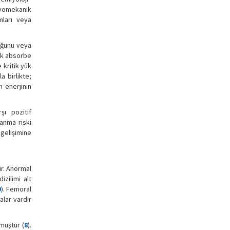
iyomekanik
mları veya
duğunu veya
rak absorbe
 kritik yük
a birlikte;
 enerjinin
ı pozitif
anma riski
 gelişimine
ir. Anormal
izilimi alt
9
). Femoral
alar vardır
muştur (
8
).