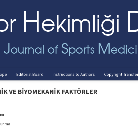
cope
Editorial Board
Instructions to Authors
Copyright Transfe
İK VE BİYOMEKANİK FAKTÖRLER
mir
orunma