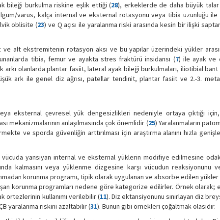
 bileği burkulma riskine eşlik ettiği (
28
), erkeklerde de daha büyük talar 
algum/varus, kalça internal ve eksternal rotasyonu veya tibia uzunluğu ile
vik oblisite (
23
) ve Q açısı ile yaralanma riski arasında kesin bir ilişki sapt
z ve alt ekstremitenin rotasyon aksı ve bu yapılar üzerindeki yükler arasın
unanlarda tibia, femur ve ayakta stres fraktürü insidansı (
7
) ile ayak ve 
 arkı olanlarda plantar fasiit, lateral ayak bileği burkulmaları, iliotibial ba
üşük ark ile genel diz ağrısı, patellar tendinit, plantar fasiit ve 2.-3. met
eya eksternal çevresel yük dengesizlikleri nedeniyle ortaya çıktığı için,
ması mekanizmalarının anlaşılmasında çok önemlidir (
25
) Yaralanmaların pato
rmekte ve sporda güvenliğin arttırılması için araştırma alanını hızla geniş
vücuda yansıyan internal ve eksternal yüklerin modifiye edilmesine odakl
ltında kalmasını veya yüklenme dizgesine karşı vücudun reaksiyonunu v
alanmadan korunma programı, tipik olarak uygulanan ve absorbe edilen yükler
şan korunma programları nedene göre kategorize edilirler. Örnek olarak; 
ortezlerinin kullanımı verilebilir (
11
). Diz ektansiyonunu sınırlayan diz brey
 yaralanma riskini azaltabilir (
31
). Bunun gibi örnekleri çoğaltmak olasıdır.