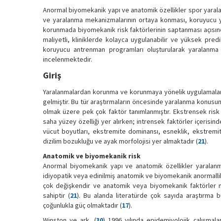
Anormal biyomekanik yapı ve anatomik özellikler spor yaralanm
ve yaralanma mekanizmalarının ortaya konması, koruyucu ya
korunmada biyomekanik risk faktörlerinin saptanması açısın
maliyetli, kliniklerde kolayca uygulanabilir ve yüksek predi
koruyucu antrenman programları oluşturularak yaralanma ris
incelenmektedir.
Giriş
Yaralanmalardan korunma ve korunmaya yönelik uygulamalar, a
gelmiştir. Bu tür araştırmaların öncesinde yaralanma konusund
olmak üzere pek çok faktör tanımlanmıştır. Ekstrensek risk
saha yüzey özelliği yer alırken; intrensek faktörler içerisi
vücut boyutları, ekstremite dominansı, esneklik, ekstremit
dizilim bozukluğu ve ayak morfolojisi yer almaktadır (
21
).
Anatomik ve biyomekanik risk
Anormal biyomekanik yapı ve anatomik özellikler yaralanma 
idiyopatik veya edinilmiş anatomik ve biyomekanik anormallikler
çok değişkendir ve anatomik veya biyomekanik faktörler ne
sahiptir (
21
). Bu alanda literatürde çok sayıda araştırma bu
çoğunlukla güç olmaktadır (
17
).
Winston ve ark. (
30
) 1996 yılında epidemiyolojik çalışma