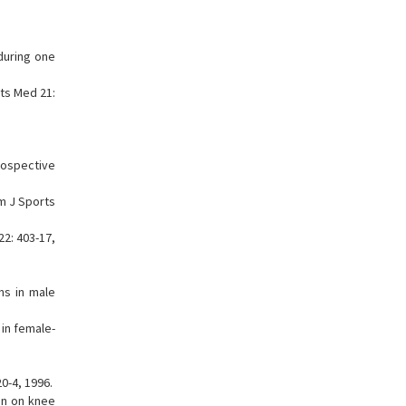
 during one
rts Med 21:
rospective
Am J Sports
22: 403-17,
ns in male
 in female-
0-4, 1996.
on on knee