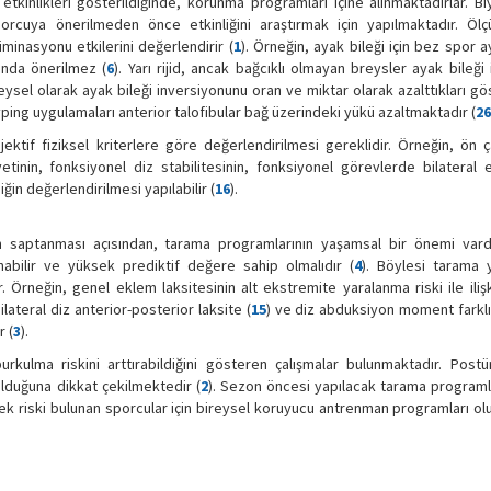
etkinlikleri gösterildiğinde, korunma programları içine alınmaktadırlar. B
rcuya önerilmeden önce etkinliğini araştırmak için yapılmaktadır. Ölç
minasyonu etkilerini değerlendirir (
1
). Örneğin, ayak bileği için bez spor a
rında önerilmez (
6
). Yarı rijid, ancak bağcıklı olmayan breysler ayak bileği
eysel olarak ayak bileği inversiyonunu oran ve miktar olarak azalttıkları gös
eyping uygulamaları anterior talofibular bağ üzerindeki yükü azaltmaktadır (
26
tif fiziksel kriterlere göre değerlendirilmesi gereklidir. Örneğin, ön 
inin, fonksiyonel diz stabilitesinin, fonksiyonel görevlerde bilateral 
ğin değerlendirilmesi yapılabilir (
16
).
n saptanması açısından, tarama programlarının yaşamsal bir önemi vard
nabilir ve yüksek prediktif değere sahip olmalıdır (
4
). Böylesi tarama 
 Örneğin, genel eklem laksitesinin alt ekstremite yaralanma riski ile iliş
ilateral diz anterior-posterior laksite (
15
) ve diz abduksiyon moment farklı
 (
3
).
urkulma riskini arttırabildiğini gösteren çalışmalar bulunmaktadır. Postür
olduğuna dikkat çekilmektedir (
2
). Sezon öncesi yapılacak tarama programla
sek riski bulunan sporcular için bireysel koruyucu antrenman programları ol