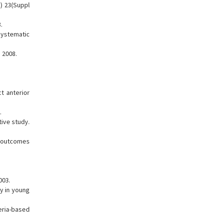
) 23(Suppl
.
systematic
, 2008.
t anterior
.
tive study.
y outcomes
003.
ry in young
eria-based