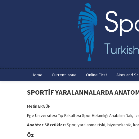
Home
Current Issue
Online First
Aims and S
SPORTİF YARALANMALARDA ANATOM
Metin ERGÜN
Ege Üniversitesi Tıp Fakültesi Spor Hekimliği Anabilim Dalı, İz
Anahtar Sözcükler:
Spor, yaralanma riski, biyomekanik, k
Öz