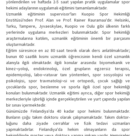
yönlendirilen ve haftada 2-5 saat yapılan pratik uygulamalar spor
Contact Us
hekimi adaylarının uygulamalı eğitimini tamamlamaktadır.
Uzmanlık eğitiminin supervisor'ları Kuopio Spor Hekimliği
Enstitüsü'nden Prof. Alan ve Prof. Rainer Rauramaa'dır. Helsinki,
Turku, Tampere, Jyvaeskylae, Kuopio ve Oulu gibi ülkenin farklı
yerlerinde uygulama merkezleri bulunmaktadır. Spor hekimliği
araştırmalarına katılım, uzmanlık eğitiminin önemli bir parçasını
oluşturmaktadır.
Eğitim süresince en az 80 saat teorik olarak ders anlatılmaktadır;
bunun 60 saatlik kısmı uzmanlık öğrencisinin kendi özel uzmanlık
alanıyla ilgili olmaktadır. ilgili konular arasında: biyomekanik ve
kinez¬yoloji, endokrinoloji, özel grupların egzersiz terapisi,
epidemiyoloji, labo¬ratuvar tanı yöntemleri, spor sosyolojisi ve
psikolojisi, spor travmatoloji¬si ve ortopedi, çocuk sağlığı ve
çocuklarda spor, beslenme ve sporla ilgili özel spor hekimliği
konuları bulunmaktadır. Uzmanlık eğitimi ayrıca, diğer spor hekimiği
merkezleriyle işbirliği içinde gerçekleştirilen ve yurt çapında yapılan
bir sınav içermektedir.
Günümüzde Finlandiya'da 40 kadar spor hekimi bulunmaktadır.
Bunların çoğu takım doktoru olarak çalışmamaktadır. Takım doktor-
luğunu daha ziyade cerrahlar ve fizik tedavi uzmanları
yapmaktadırlar. Finlandiya'da hekim olmayanların da spor
hekimliğinde master veya doktora yapma imkanı vardır. Hemşireler