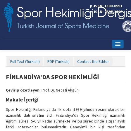
p-ISSN: 1300-0551
e-ISSN: 2587-1498
Home
Full Text (Turkish)
PDF (Turkish)
Contact the Editor
Current Issue
FİNLANDİYA'DA SPOR HEKİMLİĞİ
Online First
Aims and Scope
Çevirip özetleyen:
Prof. Dr. Necati Akgün
Makale İçeriği
Editorial Board
Spor Hekimliği Finlandiya'da ilk defa 1989 yılında resmi olarak bir
Instructions to Authors
uzmanlık dalı sıfatını aldı. Finlandiya'da Spor Hekimliği uzmanlık
eğitimi süresi 5-6 yıl kadar sürmekte ve bu süreç içinde altışar aylık
Copyright Transfer Form
farklı rotasyonlar bulunmaktadır. Deneyimli bir kişi tarafından