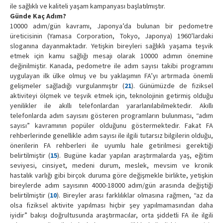
ile sağlıklı ve kaliteli yaşam kampanyası başlatılmıştır.
Günde Kaç Adım?
10000 adım/gün kavramı, Japonya’da bulunan bir pedometre
üreticisinin (Yamasa Corporation, Tokyo, Japonya) 1960’lardaki
sloganına dayanmaktadır. Yetişkin bireyleri sağlıklı yaşama teşvik
etmek için kamu sağlığı mesajı olarak 10000 adımın önemine
değinilmiştir. Kanada, pedometre ile adım sayısı takibi programını
uygulayan ilk ülke olmuş ve bu yaklaşımın FA’yı artırmada önemli
gelişmeler sağladığı vurgulanmıştır (
21
). Günümüzde de fiziksel
aktiviteyi ölçmek ve teşvik etmek için, teknolojinin getirmiş olduğu
yenilikler ile akıllı telefonlardan yararlanılabilmektedir. Akıllı
telefonlarda adım sayısını gösteren programların bulunması, “adım
sayısı” kavramının popüler olduğunu göstermektedir. Fakat FA
rehberlerinde genellikle adım sayısı ile ilgili tutarsız bilgilerin olduğu,
önerilerin FA rehberleri ile uyumlu hale getirilmesi gerektiği
belirtilmiştir (
15
). Bugüne kadar yapılan araştırmalarda yaş, eğitim
seviyesi, cinsiyet, medeni durum, meslek, mevsim ve kronik
hastalık varlığı gibi birçok duruma göre değişmekle birlikte, yetişkin
bireylerde adım sayısının 4000-18000 adım/gün arasında değiştiği
belirtilmiştir (
10
). Bireyler arası farklılıklar olmasına rağmen, “az da
olsa fiziksel aktivite yapılması hiçbir şey yapılmamasından daha
iyidir” bakışı doğrultusunda araştırmacılar, orta şiddetli FA ile ilgili