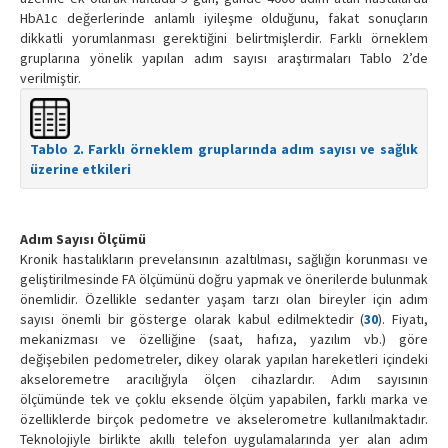
HbA1c değerlerinde anlamlı iyileşme olduğunu, fakat sonuçların
dikkatli yorumlanması gerektiğini belirtmişlerdir. Farklı örneklem
gruplarına yönelik yapılan adım sayısı araştırmaları Tablo 2’de
verilmiştir.
Tablo 2. Farklı örneklem gruplarında adım sayısı ve sağlık
üzerine etkileri
Adım Sayısı Ölçümü
Kronik hastalıkların prevelansının azaltılması, sağlığın korunması ve
geliştirilmesinde FA ölçümünü doğru yapmak ve önerilerde bulunmak
önemlidir. Özellikle sedanter yaşam tarzı olan bireyler için adım
sayısı önemli bir gösterge olarak kabul edilmektedir (
30
). Fiyatı,
mekanizması ve özelliğine (saat, hafıza, yazılım vb.) göre
değişebilen pedometreler, dikey olarak yapılan hareketleri içindeki
akseloremetre aracılığıyla ölçen cihazlardır. Adım sayısının
ölçümünde tek ve çoklu eksende ölçüm yapabilen, farklı marka ve
özelliklerde birçok pedometre ve akselerometre kullanılmaktadır.
Teknolojiyle birlikte akıllı telefon uygulamalarında yer alan adım