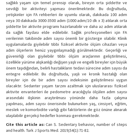
sağlıklı yaşam için temel prensip olarak, bireyin orta şiddette ve
sevdiği bir aktiviteyi yapması önerilmektedir. Bu doğrultuda,
yetişkinler için FA rehberleri ile uyumlu olarak, dakikada 100 adım
veya 30 dakikada 3000-3500 adım (1000 adım/10 dk x 3) atılarak orta
şiddette bir aktivite programı hazırlanabilir ve daha az adım atılarak
da sağlık faydası elde edilebilir. Sağlık profesyonelleri için FA
verilerinin takibinde adım sayısı önemli bir gösterge olabilir. Klinik
uygulamalarda giyilebilir tıbbi fiziksel aktivite ölçüm cihazları veya
adım ölçerlerin henüz yaygınlaşmadığı görülmektedir. Geçerliği ve
güvenirliği olan giyilebilir tıbbi ölçüm araçlarının geliştirilmesi,
özellikle yürüme alışkanlığı değişen yaşlı ve engelli bireyler için büyük
önem taşıdığından, belirli hastalıkların tedavi sürecine adım sayısı da
entegre edilebilir. Bu doğrultuda, yaşlı ve kronik hastalığı olan
bireyler için de bir adım sayısı indeksinin geliştirilmesi uygun
olacaktır. Sedanter yaşam tarzını azaltmak için uluslararası fiziksel
aktivite envanterleri ile pedometre aracılığıyla ölçülen adım sayısı
arasındaki ilişkinin araştırılması yönünde daha fazla çalışma
yapılması, adım sayısı önerisinde bulunurken yaş, cinsiyet, eğitim,
meslek ve komorbidite varlığı gibi faktörlerin de göz önüne alınarak
ulaşılabilir gerçekçi hedefler konması gerekmektedir.
Cite this article as:
Can S. Sedentary behavior, number of steps
and health. Turk J Sports Med. 2019;54(1):71-82.