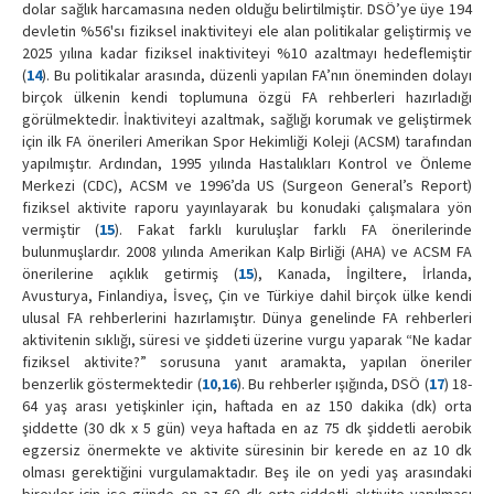
dolar sağlık harcamasına neden olduğu belirtilmiştir. DSÖ’ye üye 194
devletin %56'sı fiziksel inaktiviteyi ele alan politikalar geliştirmiş ve
2025 yılına kadar fiziksel inaktiviteyi %10 azaltmayı hedeflemiştir
(
14
). Bu politikalar arasında, düzenli yapılan FA’nın öneminden dolayı
birçok ülkenin kendi toplumuna özgü FA rehberleri hazırladığı
görülmektedir. İnaktiviteyi azaltmak, sağlığı korumak ve geliştirmek
için ilk FA önerileri Amerikan Spor Hekimliği Koleji (ACSM) tarafından
yapılmıştır. Ardından, 1995 yılında Hastalıkları Kontrol ve Önleme
Merkezi (CDC), ACSM ve 1996’da US (Surgeon General’s Report)
fiziksel aktivite raporu yayınlayarak bu konudaki çalışmalara yön
vermiştir (
15
). Fakat farklı kuruluşlar farklı FA önerilerinde
bulunmuşlardır. 2008 yılında Amerikan Kalp Birliği (AHA) ve ACSM FA
önerilerine açıklık getirmiş (
15
), Kanada, İngiltere, İrlanda,
Avusturya, Finlandiya, İsveç, Çin ve Türkiye dahil birçok ülke kendi
ulusal FA rehberlerini hazırlamıştır. Dünya genelinde FA rehberleri
aktivitenin sıklığı, süresi ve şiddeti üzerine vurgu yaparak “Ne kadar
fiziksel aktivite?” sorusuna yanıt aramakta, yapılan öneriler
benzerlik göstermektedir (
10
,
16
). Bu rehberler ışığında, DSÖ (
17
) 18-
64 yaş arası yetişkinler için, haftada en az 150 dakika (dk) orta
şiddette (30 dk x 5 gün) veya haftada en az 75 dk şiddetli aerobik
egzersiz önermekte ve aktivite süresinin bir kerede en az 10 dk
olması gerektiğini vurgulamaktadır. Beş ile on yedi yaş arasındaki
bireyler için ise günde en az 60 dk orta-şiddetli aktivite yapılması