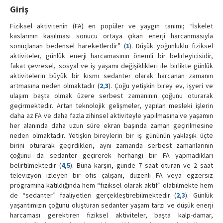
Giriş
Fiziksel aktivitenin (FA) en popüler ve yaygın tanımı; “İskelet
kaslarının kasılması sonucu ortaya çıkan enerji harcanmasıyla
sonuçlanan bedensel hareketlerdir” (
1
). Düşük yoğunluklu fiziksel
aktiviteler, günlük enerji harcamasının önemli bir belirleyicisidir,
fakat çevresel, sosyal ve iş yaşamı değişiklikleri ile birlikte günlük
aktivitelerin büyük bir kısmı sedanter olarak harcanan zamanın
artmasına neden olmaktadır (
2
,
3
). Çoğu yetişkin birey ev, işyeri ve
ulaşım başta olmak üzere serbest zamanının çoğunu oturarak
geçirmektedir. Artan teknolojik gelişmeler, yapılan mesleki işlerin
daha az FA ve daha fazla zihinsel aktiviteyle yapılmasına ve yaşamın
her alanında daha uzun süre ekran başında zaman geçirilmesine
neden olmaktadır. Yetişkin bireylerin bir iş gününün yaklaşık üçte
birini oturarak geçirdikleri, aynı zamanda serbest zamanlarının
çoğunu da sedanter geçirerek herhangi bir FA yapmadıkları
belirtilmektedir (
4
,
5
). Buna karşın, günde 7 saat oturan ve 2 saat
televizyon izleyen bir ofis çalışanı, düzenli FA veya egzersiz
programına katıldığında hem “fiziksel olarak aktif” olabilmekte hem
de “sedanter” faaliyetleri gerçekleştirebilmektedir (
2
,
3
). Günlük
yaşantımızın çoğunu oluşturan sedanter yaşam tarzı ve düşük enerji
harcaması gerektiren fiziksel aktiviteler, başta kalp-damar,