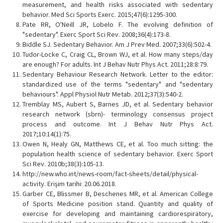
measurement, and health risks associated with sedentary
behavior. Med Sci Sports Exerc. 2015;47(6):1295-300.
Pate RR, O'Neill JR, Lobelo F. The evolving definition of
"sedentary". Exerc Sport Sci Rev. 2008;36(4):173-8.
Biddle SJ. Sedentary Behavior. Am J Prev Med. 2007;33(6):502-4.
Tudor-Locke C, Craig CL, Brown WJ, et al. How many steps/day
are enough? For adults. Int J Behav Nutr Phys Act. 2011;28:8:79.
Sedentary Behaviour Research Network. Letter to the editor:
standardized use of the terms "sedentary" and "sedentary
behaviours". Appl Physiol Nutr Metab. 2012;37(3):540-2.
Tremblay MS, Aubert S, Barnes JD, et al. Sedentary behavior
research network (sbrn)- terminology consensus project
process and outcome. Int J Behav Nutr Phys Act.
2017;10:14(1):75.
Owen N, Healy GN, Matthews CE, et al. Too much sitting: the
population health science of sedentary behavior. Exerc Sport
Sci Rev. 2010b;38(3):105-13.
http://new.who.int/news-room/fact-sheets/detail/physical-
activity. Erişim tarihi: 20.06.2018.
Garber CE, Blissmer B, Deschenes MR, et al. American College
of Sports Medicine position stand. Quantity and quality of
exercise for developing and maintaining cardiorespiratory,