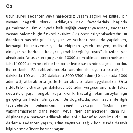
Contact Us
Öz
Uzun süreli sedanter veya hareketsiz yaşam sağlıklı ve kaliteli bir
yaşamı negatif olarak etkileyen risk faktörlerinin başında
gelmektedir. Tüm dünyada halk sağlığı kampanyalarında, sedanter
yaşamı önlemek için fiziksel aktivite (FA) önerileri yapılmaktadır. Bu
önerilerin başında günlük yaşam ve serbest zamanda yapılabilen,
herhangi bir malzeme ya da ekipman gerektirmeyen, maliyeti
olmayan ve herkesin kolayca yapabileceği “yürüyüş” aktivitesi yer
almaktadır. Yetişkinler için günde 10000 adım atılması önerilmektedir
fakat 10000 adım hedefine tek bir aktivite süresinde ulaşmak zordur.
Bu nedenle, FA rehberlerindeki öneriler ile uyumlu olarak, bir
dakikada 100 adım; 30 dakikada 3000-3500 adım (10 dakikada 1000
adım x 3) atılarak orta şiddette bir aktivite planı uygulanabilir. Orta
şiddetli bir aktivite için dakikada 100 adım vurgusu önemlidir fakat
sedanter, yaşlı, engelli veya kronik hastalığı olan bireyler için
gerçekçi bir hedef olmayabilir. Bu doğrultuda, adım sayısı ile ilgili
tavsiyelerde bulunurken, genel yaklaşım “hiçbir şey
yapılmamasından daha iyidir” veya “her zamankinden daha iyi”
düşüncesiyle hareket edilerek ulaşılabilir hedefler konulmalıdır. Bu
derleme sedanter yaşam, adım sayısı ve sağlık konusunda detaylı
bilgi vermek üzere hazırlanmıştır.