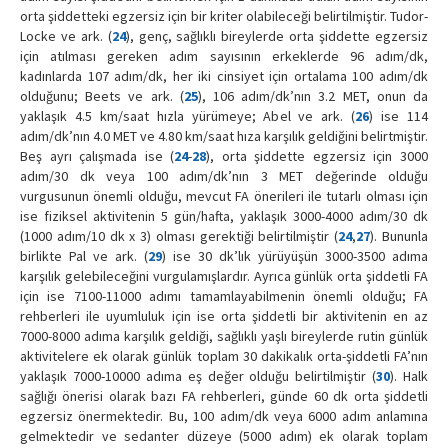
orta şiddetteki egzersiz için bir kriter olabileceği belirtilmiştir. Tudor-
Locke ve ark. (
24
), genç, sağlıklı bireylerde orta şiddette egzersiz
için atılması gereken adım sayısının erkeklerde 96 adım/dk,
kadınlarda 107 adım/dk, her iki cinsiyet için ortalama 100 adım/dk
olduğunu; Beets ve ark. (
25
), 106 adım/dk’nın 3.2 MET, onun da
yaklaşık 4.5 km/saat hızla yürümeye; Abel ve ark. (
26
) ise 114
adım/dk’nın 4.0 MET ve 4.80 km/saat hıza karşılık geldiğini belirtmiştir.
Beş ayrı çalışmada ise (
24
-
28
), orta şiddette egzersiz için 3000
adım/30 dk veya 100 adım/dk’nın 3 MET değerinde olduğu
vurgusunun önemli olduğu, mevcut FA önerileri ile tutarlı olması için
ise fiziksel aktivitenin 5 gün/hafta, yaklaşık 3000-4000 adım/30 dk
(1000 adım/10 dk x 3) olması gerektiği belirtilmiştir (
24
,
27
). Bununla
birlikte Pal ve ark. (
29
) ise 30 dk’lık yürüyüşün 3000-3500 adıma
karşılık gelebileceğini vurgulamışlardır. Ayrıca günlük orta şiddetli FA
için ise 7100-11000 adımı tamamlayabilmenin önemli olduğu; FA
rehberleri ile uyumluluk için ise orta şiddetli bir aktivitenin en az
7000-8000 adıma karşılık geldiği, sağlıklı yaşlı bireylerde rutin günlük
aktivitelere ek olarak günlük toplam 30 dakikalık orta-şiddetli FA’nın
yaklaşık 7000-10000 adıma eş değer olduğu belirtilmiştir (
30
). Halk
sağlığı önerisi olarak bazı FA rehberleri, günde 60 dk orta şiddetli
egzersiz önermektedir. Bu, 100 adım/dk veya 6000 adım anlamına
gelmektedir ve sedanter düzeye (5000 adım) ek olarak toplam