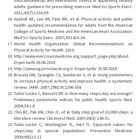
musculoskeletal, and neuromotor fitness in apparently healthy
adults: guidance for prescribing exercise. Med Sci Sports Exerc.
2011;43(7):1334-59.
Haskell WL, Lee IM, Pate RR, et al. Physical activity and public
health: updated recommendation for adults from the American
College of Sports Medicine and the American Heart Association.
Med Sci Sports Exerc. 2007;39:1423-34.
World Health Organization. Global Recommendations on
Physical Activity for Health. 2010.
http://www.exerciseismedicine.org/support_page.php/about.
Erişim tarihi 26.06.2018.
http://www.egzersizilactir.org.tr. Erişim tarihi: 25.06.2018.
Bravata DM, Spangler CS, Sundaram V, et al. Using pedometers
to increase physical activity and improve health: a systematic
review. JAMA. 2007;298(19):2296-304.
Tudor-Locke C, Bassett DR Jr. How many steps/day are enough?
Preliminary pedometer indices for public health. Sports Med.
2004;34:1-8.
Choi BC, Pak AW, Choi JC, et al. Daily step goal of 10,000 steps: a
literature review. Clin Invest Med. 2007;30(3): 146-51.
Tudor-Locke C, Washington TL, Hart TL. Expected values for
steps/day in special populations. Preventive Medicine.
2009;49(1):3-11.