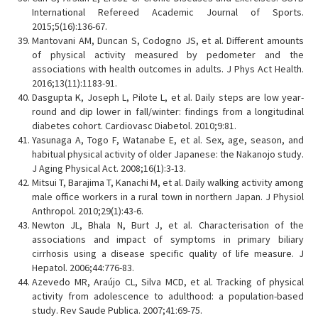
International Refereed Academic Journal of Sports.
2015;5(16):136-67.
Mantovani AM, Duncan S, Codogno JS, et al. Different amounts
of physical activity measured by pedometer and the
associations with health outcomes in adults. J Phys Act Health.
2016;13(11):1183-91.
Dasgupta K, Joseph L, Pilote L, et al. Daily steps are low year-
round and dip lower in fall/winter: findings from a longitudinal
diabetes cohort. Cardiovasc Diabetol. 2010;9:81.
Yasunaga A, Togo F, Watanabe E, et al. Sex, age, season, and
habitual physical activity of older Japanese: the Nakanojo study.
J Aging Physical Act. 2008;16(1):3-13.
Mitsui T, Barajima T, Kanachi M, et al. Daily walking activity among
male office workers in a rural town in northern Japan. J Physiol
Anthropol. 2010;29(1):43-6.
Newton JL, Bhala N, Burt J, et al. Characterisation of the
associations and impact of symptoms in primary biliary
cirrhosis using a disease specific quality of life measure. J
Hepatol. 2006;44:776-83.
Azevedo MR, Araújo CL, Silva MCD, et al. Tracking of physical
activity from adolescence to adulthood: a population-based
study. Rev Saude Publica. 2007;41:69-75.