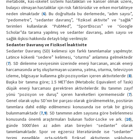
metabolik, kas-iskelet sistemi hastalıkları ve kanser olmak üzere,
bulaşıcı olmayan hastalıklar için risk faktörüdür ve erken mortaliteye
neden olmaktadır (
6
). Bu doğrultuda bu derlemede, “adım sayısı”,
“pedometre”, “sedanter davranış”, “fiziksel aktivite” ve “sağlık”
terimleri kullanılarak “PubMed”, “SportDiscus” ve “Google
Scholar”da tarama yapılmış ve sedanter davranış, adım sayısı ve
sağlık ilişkisi hakkında detaylı bilgi verilmiştir.
Sedanter Davranış ve Fiziksel İnaktivite
Sedanter Davranış (SD) kelimesi için farklı tanımlamalar yapılmıştır.
Latince kökenli “sedere” kelimesi, “oturma” anlamına gelmektedir
(
7
). SD dinlenme seviyesinin üzerinde enerji harcanan, ancak enerji
harcamasında artış oluşturmayan uzanma, yatma, oturma, televizyon
izleme, bilgisayar kullanma gibi pozisyonları içeren aktivitelerdir (
8
).
Başka bir tanıma göre; 1.5 MET’den (Metabolic Equivalent of Task)
düşük enerji harcaması gerektiren aktivitelerdir. Bu tanımın zayıf
yönü “pozisyon ve duruş” içeren hareketleri içermemesidir (
7
).
Genel olarak uyku SD’nin bir parçası olarak görülmemekte, postürün
tanımlara dahil edilip edilmemesi konusunda ise ortak bir görüş
bulunmamaktadır (
7
,
9
). SD tanımının adım sayısına göre belirlenmesi
konusunda önemli araştırmaları bulunan Tudor-Locke ve ark. (
10
),
günde 5000’den az adım atan bireyleri “sedanter” olarak
tanımlamaktadır. Spor ve egzersiz literatüründe ise “sedanter”
terimi genellikle orta-şiddetli fiziksel aktivitenin yokluğunu