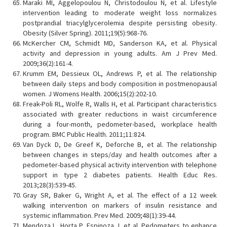
Maraki MI, Aggelopoulou N, Christodoulou N, et al. Lifestyle
intervention leading to moderate weight loss normalizes
postprandial triacylglycerolemia despite persisting obesity.
Obesity (Silver Spring). 2011;19(5):968-76.
McKercher CM, Schmidt MD, Sanderson KA, et al. Physical
activity and depression in young adults. Am J Prev Med.
2009;36(2):161-4.
Krumm EM, Dessieux OL, Andrews P, et al. The relationship
between daily steps and body composition in postmenopausal
women. J Womens Health. 2006;15(2):202-10.
Freak-Poli RL, Wolfe R, Walls H, et al. Participant characteristics
associated with greater reductions in waist circumference
during a four-month, pedometer-based, workplace health
program. BMC Public Health. 2011;11:824.
Van Dyck D, De Greef K, Deforche B, et al. The relationship
between changes in steps/day and health outcomes after a
pedometer-based physical activity intervention with telephone
support in type 2 diabetes patients. Health Educ Res.
2013;28(3):539-45.
Gray SR, Baker G, Wright A, et al. The effect of a 12 week
walking intervention on markers of insulin resistance and
systemic inflammation. Prev Med. 2009;48(1):39-44.
Mendoza L, Horta P, Espinoza J, et al. Pedometers to enhance