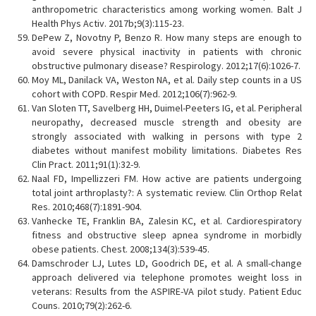
anthropometric characteristics among working women. Balt J
Health Phys Activ. 2017b;9(3):115-23.
DePew Z, Novotny P, Benzo R. How many steps are enough to
avoid severe physical inactivity in patients with chronic
obstructive pulmonary disease? Respirology. 2012;17(6):1026-7.
Moy ML, Danilack VA, Weston NA, et al. Daily step counts in a US
cohort with COPD. Respir Med. 2012;106(7):962-9.
Van Sloten TT, Savelberg HH, Duimel-Peeters IG, et al. Peripheral
neuropathy, decreased muscle strength and obesity are
strongly associated with walking in persons with type 2
diabetes without manifest mobility limitations. Diabetes Res
Clin Pract. 2011;91(1):32-9.
Naal FD, Impellizzeri FM. How active are patients undergoing
total joint arthroplasty?: A systematic review. Clin Orthop Relat
Res. 2010;468(7):1891-904.
Vanhecke TE, Franklin BA, Zalesin KC, et al. Cardiorespiratory
fitness and obstructive sleep apnea syndrome in morbidly
obese patients. Chest. 2008;134(3):539-45.
Damschroder LJ, Lutes LD, Goodrich DE, et al. A small-change
approach delivered via telephone promotes weight loss in
veterans: Results from the ASPIRE-VA pilot study. Patient Educ
Couns. 2010;79(2):262-6.