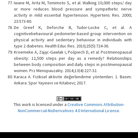
Iwane M, Arita M, Tomimoto S, et al. Walking 10,000 steps/ day
or more reduces blood pressure and sympathetic nerve
activity in mild essential hypertension. Hypertens Res. 2000;
23:573-80.
De Greef K, Deforche B, Tudor-Locke C, et al. A
cognitivebehavioural pedometer-based group intervention on
physical activity and sedentary behaviour in individuals with
type 2 diabetes. Health Educ Res. 2010;25(5):724-36.
Kroemeke A, Zając-Gawlak I, Pośpiech D, et al. Postmenopausal
obesity: 12,500 steps per day as a remedy? Relationships
between body composition and daily steps in postmenopausal
women. Prz Menopauzalny. 2014;13(4):227-32.
Karaca A. Fiziksel aktivite değerlendirme yöntemleri. 1. Basım.
Ankara: Spor Yayınevi ve Kitabevi; 2017.
This work is licensed under a
Creative Commons Attribution-
NonCommercial-NoDerivatives 4.0 International License
.