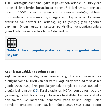
10000 adım/gün önerisine uyum sağlayamadıklarından, bu bireylere
gerçekçi önerilerde bulunulması gerektiğini belirtmiştir. Bununla
birlikte, 10000 adım programını sürdürmenin zorluğu, aktivite
programlarını sürdürmek için egzersiz kapsamının kademeli
artırılması ve partner ile (arkadaş, eş ile yürüyüş gibi) egzersiz
yapmanın önemi vurgulanmaktadır. Farklı ülke ve popülasyonlara
yönelik adım sayısı verileri Tablo 1’de verilmiştir.
Tablo 1. Farklı popülasyonlardaki bireylerin günlük adım
sayıları
Kronik Hastalıklar ve Adım Sayısı
Yaşlı ve kronik hastalığı olan bireylerde günlük adım sayısının az
olduğuna yönelik güçlü kanıtlar vardır. Yaşlı bireylerde adım sayısının
günde 2000-9000, özel popülasyondaki bireylerde 1200-8800 adım
olduğu belirtilmiştir (
30
). Kardiovasküler, KOAH, son dönem böbrek
yetmezliği, artrit, fibromiyalji gibi kronik hastalıklar, kardiometabolik
risk faktörü ve metabolik sendromu yada fiziksel engeli olan
bireylerin ortalama adım sayıları günde 3500-5500 olarak rapor