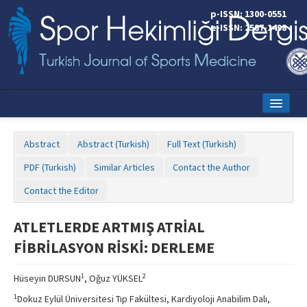
p-ISSN: 1300-0551
e-ISSN: 2587-1498
Home
Abstract
Abstract (Turkish)
Full Text (Turkish)
Current Issue
PDF (Turkish)
Similar Articles
Contact the Author
Online First
Contact the Editor
Aims and Scope
ATLETLERDE ARTMIŞ ATRİAL
Editorial Board
FİBRİLASYON RİSKİ: DERLEME
Instructions to Authors
1
2
Hüseyin DURSUN
, Oğuz YÜKSEL
Copyright Transfer Form
1
Dokuz Eylül Üniversitesi Tıp Fakültesi, Kardiyoloji Anabilim Dalı,