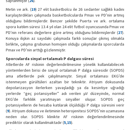
saptanmıştır (
26
).
Metin ve ark. (
19
) 27 elit basketbolcu ile 26 sedanter sağlıklı kadını
karşılaştırdıkları çalışmada basketbolcularda Pmax ve PD’nin artmış
olduğunu bildirmişlerdir. Benzer şekilde Puerta ve ark. ortalama
spora katılım süresi 13.4 yıl olan 24 elit futbol oyuncusunda Pmax ve
PD’nin referans değerlere göre artmış olduğunu bildirmişlerdir (
27
).
Konuya ilişkin az sayıdaki çalışmada farklı sonuçlar çıkmış olmakla
birlikte, çalışma grubunun homojen olduğu çalışmalarda sporcularda
Pmax ve PD’nin arttığı gözlenmiştir.
Sporcularda sinyal ortalamalı P dalgası süresi
Atletlerde AF riskinin değerlendirilmesine yönelik kullanılabilecek
yöntemlerden birisi de sinyal ortalamalı P dalga süresidir (SOPDS)
ama atletlerde pek çalışılmamıştır. Sinyal ortalaması EKG’de
istenmeyen gürültüleri azaltan bir tekniktir. Atriyum dokusunda
depolarizasyon ilerlerken yavaşladığı ya da kesintiye uğradığı
yerlerde “geç potansiyeller” adı verilen μV düzeyinde, normal
EKG’de farklılık yaratmayan sinyaller oluşur. SOPDS geç
potansiyellerin de hesaba katılarak ölçüldüğü P dalga süresini verir
(
9
). Atriyum dokusu ve iletiminin heterojenitesi SOPDS’nin uzamasına
neden olur. SOPDS klinikte AF riskinin değerlendirilmesinde
prediktör olarak kullanılmaktadır (
5
,
15
).