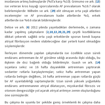
insidansını artmış bulmuşlardır (%0’a karşı %10). Grimsmo ve ark. (
13
)
ise veteran kros kayağı sporcularında AF prevalansını %16.7 olarak
belirlemişlerdir. Wilhelm ve ark. (
29
) elit olmayan orta yaşlı atletleri
incelemişler ve AF prevalansını kadın atletlerde %0, erkek
atletlerde ise %6.6 olarak bildirmişlerdir.
Delise ve ark. (
6
) 2012 yılında yayınladıkları derlemede, o zamana
kadar yapılmış çalışmaların (
2
,
10
,
13
,
20
,
21
,
29
) çeşitli kısıtlılıklarına
dikkat çekerek sağlıklı orta yaşlı erkeklerde sporun kendi başına
atriyal fibrilasyon nedeni olabileceğine dair yeterli kanıt olmadığını
söylemişlerdir.
İlerleyen dönemde yapılan çalışmalarda ise özellikle uzun süreli
endürans antrenmanı ile AF görülme sıklığı arasında ilişki olduğu, bu
ilişkinin de doz bağımlı olduğu bildirilmiştir. Guash ve ark. (
14
)
sıçanlara sekiz ve 16 hafta dayanıklılık antrenmanı yaptırarak
sedanter ratlarla karşılaştırmışlar; sekiz hafta antrenman yapan
ratlarda belirgin değilken, 16 hafta antrenman yapan ratlarda güçlü
bir AF uyarılabilirliği saptamışlardır. Uzun süreli yüksek yoğunluklu
endürans antrenmanının atriyal dilatasyon, miyokardial fibrozis ve
otonom dengesizliğe yol açarak atriyal aritmiye zemin oluşturduğunu
öne sürmüşlerdir.
Bu çalışma ile uyumlu bir şekilde geniş örneklemli iki çalışma daha