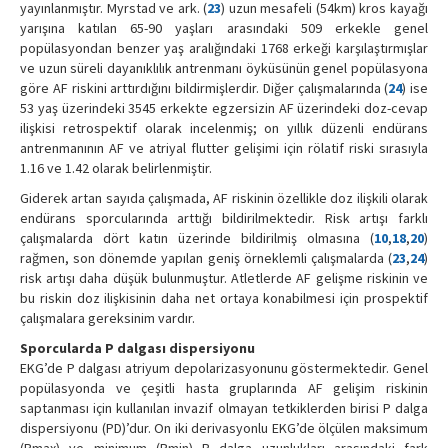
yayınlanmıştır. Myrstad ve ark. (
23
) uzun mesafeli (54km) kros kayağı
yarışına katılan 65-90 yaşları arasındaki 509 erkekle genel
popülasyondan benzer yaş aralığındaki 1768 erkeği karşılaştırmışlar
ve uzun süreli dayanıklılık antrenmanı öyküsünün genel popülasyona
göre AF riskini arttırdığını bildirmişlerdir. Diğer çalışmalarında (
24
) ise
53 yaş üzerindeki 3545 erkekte egzersizin AF üzerindeki doz-cevap
ilişkisi retrospektif olarak incelenmiş; on yıllık düzenli endürans
antrenmanının AF ve atriyal flutter gelişimi için rölatif riski sırasıyla
1.16 ve 1.42 olarak belirlenmiştir.
Giderek artan sayıda çalışmada, AF riskinin özellikle doz ilişkili olarak
endürans sporcularında arttığı bildirilmektedir. Risk artışı farklı
çalışmalarda dört katın üzerinde bildirilmiş olmasına (
10
,
18
,
20
)
rağmen, son dönemde yapılan geniş örneklemli çalışmalarda (
23
,
24
)
risk artışı daha düşük bulunmuştur. Atletlerde AF gelişme riskinin ve
bu riskin doz ilişkisinin daha net ortaya konabilmesi için prospektif
çalışmalara gereksinim vardır.
Sporcularda P dalgası dispersiyonu
EKG’de P dalgası atriyum depolarizasyonunu göstermektedir. Genel
popülasyonda ve çeşitli hasta gruplarında AF gelişim riskinin
saptanması için kullanılan invazif olmayan tetkiklerden birisi P dalga
dispersiyonu (PD)’dur. On iki derivasyonlu EKG’de ölçülen maksimum
(Pmax) ve minimum (Pmin) P dalga uzunlukları arasındaki fark