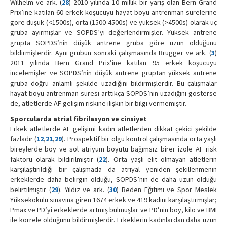
Wilhelm ve ark. (
28
) 2010 yılında 10 millik bir yarış olan Bern Grand
Prix’ine katılan 60 erkek koşucuyu hayat boyu antrenman sürelerine
göre düşük (<1500s), orta (1500-4500s) ve yüksek (>4500s) olarak üç
gruba ayırmışlar ve SOPDS’yi değerlendirmişler. Yüksek antrene
grupta SOPDS’nin düşük antrene gruba göre uzun olduğunu
bildirmişlerdir. Aynı grubun sonraki çalışmasında Brugger ve ark. (
3
)
2011 yılında Bern Grand Prix’ine katılan 95 erkek koşucuyu
incelemişler ve SOPDS’nin düşük antrene gruptan yüksek antrene
gruba doğru anlamlı şekilde uzadığını bildirmişlerdir. Bu çalışmalar
hayat boyu antrenman süresi arttıkça SOPDS’nin uzadığını gösterse
de, atletlerde AF gelişim riskine ilişkin bir bilgi vermemiştir.
Sporcularda atrial fibrilasyon ve cinsiyet
Erkek atletlerde AF gelişimi kadın atletlerden dikkat çekici şekilde
fazladır (
12
,
21
,
29
). Prospektif bir olgu kontrol çalışmasında orta yaşlı
bireylerde boy ve sol atriyum boyutu bağımsız birer izole AF risk
faktörü olarak bildirilmiştir (
22
). Orta yaşlı elit olmayan atletlerin
karşılaştırıldığı bir çalışmada da atriyal yeniden şekillenmenin
erkeklerde daha belirgin olduğu, SOPDS’nin de daha uzun olduğu
belirtilmiştir (
29
). Yıldız ve ark. (
30
) Beden Eğitimi ve Spor Meslek
Yüksekokulu sınavına giren 1674 erkek ve 419 kadını karşılaştırmışlar;
Pmax ve PD’yi erkeklerde artmış bulmuşlar ve PD’nin boy, kilo ve BMI
ile korrele olduğunu bildirmişlerdir. Erkeklerin kadınlardan daha uzun