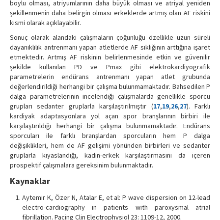
boylu olması, atriyumlarının daha büyük olması ve atriyal yeniden
şekillenmenin daha belirgin olması erkeklerde artmış olan AF riskini
kısmi olarak açıklayabilir.
Sonuç olarak alandaki çalışmaların çoğunluğu özellikle uzun süreli
dayanıklılık antrenmanı yapan atletlerde AF sıklığının arttığına işaret
etmektedir. Artmış AF riskinin belirlenmesinde etkin ve güvenilir
şekilde kullanılan PD ve Pmax gibi elektrokardiyografik
parametrelerin endürans antrenmanı yapan atlet grubunda
değerlendirildiği herhangi bir çalışma bulunmamaktadır. Bahsedilen P
dalga parametrelerinin incelendiği çalışmalarda genellikle sporcu
grupları sedanter gruplarla karşılaştırılmıştır (
17
,
19
,
26
,
27
). Farklı
kardiyak adaptasyonlara yol açan spor branşlarının birbiri ile
karşılaştırıldığı herhangi bir çalışma bulunmamaktadır. Endürans
sporcuları ile farklı branşlardan sporcuların hem P dalga
değişiklikleri, hem de AF gelişimi yönünden birbirleri ve sedanter
gruplarla kıyaslandığı, kadın-erkek karşılaştırmasını da içeren
prospektif çalışmalara gereksinim bulunmaktadır.
Kaynaklar
Aytemir K, Özer N, Atalar E, et al: P wave dispersion on 12-lead
electro-cardiography in patients with paroxysmal atrial
fibrillation. Pacing Clin Electrophysiol 23: 1109-12, 2000.