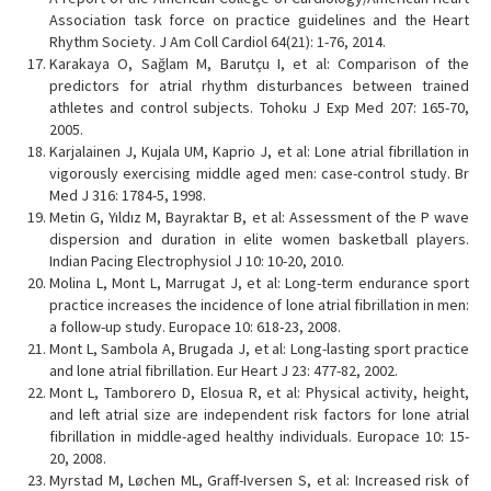
Association task force on practice guidelines and the Heart
Rhythm Society. J Am Coll Cardiol 64(21): 1-76, 2014.
Karakaya O, Sağlam M, Barutçu I, et al: Comparison of the
predictors for atrial rhythm disturbances between trained
athletes and control subjects. Tohoku J Exp Med 207: 165-70,
2005.
Karjalainen J, Kujala UM, Kaprio J, et al: Lone atrial fibrillation in
vigorously exercising middle aged men: case-control study. Br
Med J 316: 1784-5, 1998.
Metin G, Yıldız M, Bayraktar B, et al: Assessment of the P wave
dispersion and duration in elite women basketball players.
Indian Pacing Electrophysiol J 10: 10-20, 2010.
Molina L, Mont L, Marrugat J, et al: Long-term endurance sport
practice increases the incidence of lone atrial fibrillation in men:
a follow-up study. Europace 10: 618-23, 2008.
Mont L, Sambola A, Brugada J, et al: Long-lasting sport practice
and lone atrial fibrillation. Eur Heart J 23: 477-82, 2002.
Mont L, Tamborero D, Elosua R, et al: Physical activity, height,
and left atrial size are independent risk factors for lone atrial
fibrillation in middle-aged healthy individuals. Europace 10: 15-
20, 2008.
Myrstad M, Løchen ML, Graff-Iversen S, et al: Increased risk of