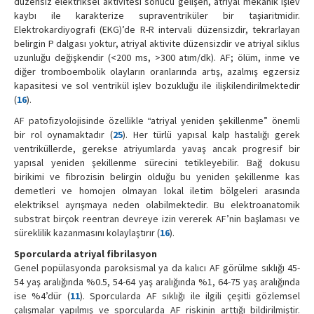
düzensiz elektriksel aktivitesi sonucu gelişen, atriyal mekanik işlev
kaybı ile karakterize supraventriküler bir taşiaritmidir.
Elektrokardiyografi (EKG)’de R-R intervali düzensizdir, tekrarlayan
belirgin P dalgası yoktur, atriyal aktivite düzensizdir ve atriyal siklus
uzunluğu değişkendir (<200 ms, >300 atım/dk). AF; ölüm, inme ve
diğer tromboembolik olayların oranlarında artış, azalmış egzersiz
kapasitesi ve sol ventrikül işlev bozukluğu ile ilişkilendirilmektedir
(
16
).
AF patofizyolojisinde özellikle “atriyal yeniden şekillenme” önemli
bir rol oynamaktadır (
25
). Her türlü yapısal kalp hastalığı gerek
ventriküllerde, gerekse atriyumlarda yavaş ancak progresif bir
yapısal yeniden şekillenme sürecini tetikleyebilir. Bağ dokusu
birikimi ve fibrozisin belirgin olduğu bu yeniden şekillenme kas
demetleri ve homojen olmayan lokal iletim bölgeleri arasında
elektriksel ayrışmaya neden olabilmektedir. Bu elektroanatomik
substrat birçok reentran devreye izin vererek AF’nin başlaması ve
süreklilik kazanmasını kolaylaştırır (
16
).
Sporcularda atriyal fibrilasyon
Genel popülasyonda paroksismal ya da kalıcı AF görülme sıklığı 45-
54 yaş aralığında %0.5, 54-64 yaş aralığında %1, 64-75 yaş aralığında
ise %4’dür (
11
). Sporcularda AF sıklığı ile ilgili çeşitli gözlemsel
çalışmalar yapılmış ve sporcularda AF riskinin arttığı bildirilmiştir.