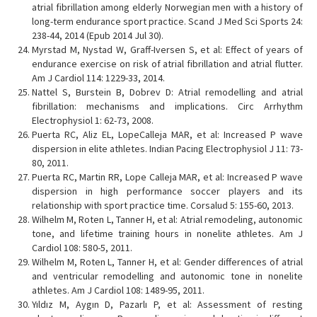
atrial fibrillation among elderly Norwegian men with a history of
long-term endurance sport practice. Scand J Med Sci Sports 24:
238-44, 2014 (Epub 2014 Jul 30).
Myrstad M, Nystad W, Graff-Iversen S, et al: Effect of years of
endurance exercise on risk of atrial fibrillation and atrial flutter.
Am J Cardiol 114: 1229-33, 2014.
Nattel S, Burstein B, Dobrev D: Atrial remodelling and atrial
fibrillation: mechanisms and implications. Circ Arrhythm
Electrophysiol 1: 62-73, 2008.
Puerta RC, Aliz EL, LopeCalleja MAR, et al: Increased P wave
dispersion in elite athletes. Indian Pacing Electrophysiol J 11: 73-
80, 2011.
Puerta RC, Martin RR, Lope Calleja MAR, et al: Increased P wave
dispersion in high performance soccer players and its
relationship with sport practice time. Corsalud 5: 155-60, 2013.
Wilhelm M, Roten L, Tanner H, et al: Atrial remodeling, autonomic
tone, and lifetime training hours in nonelite athletes. Am J
Cardiol 108: 580-5, 2011.
Wilhelm M, Roten L, Tanner H, et al: Gender differences of atrial
and ventricular remodelling and autonomic tone in nonelite
athletes. Am J Cardiol 108: 1489-95, 2011.
Yıldız M, Aygın D, Pazarlı P, et al: Assessment of resting