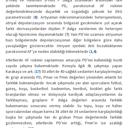
şeklinde tanımlanmaktadır. PD, paroksismal AF riskinin
değerlendirilmesinde duyarlılık ve özgünlüğü yüksek bir EKG
parametresidir (
8
). Artiyumun mikromimarisindeki heterojenitenin,
atriyal depolarizasyon sırasında bölgesel gecikmelere yol açarak
farklı derivasyonlardan ölçülen P dalga sürelerinin de heterojen
olacağı hipotezine dayanmaktadır (
7
). Yani PD’nin uzaması atriyumun
bazı bölgelerinde depolarizasyonun diğer bölgelere göre daha
yavaşladığını gösterecektir. Atriyum içindeki ileti bozukluklarının
paroksismal AF’ye neden olabildiği bilinmektedir (
1
,
4
).
Atletlerde AF riskinin saptanması amacıyla PD’nin kullanıldığı kısıtlı
sayıda çalışma bulunmaktadır. Konuyla ilgili ilk çalışmayı yapan
Karakaya ve ark. (
17
) 50 atlet ile 40 sağlıklı sedanteri karşılaştırmışlar;
iki grup arasında PD, Pmax ve Pmin değerleri yönünden anlamlı bir
farklılık bulmamışlardır. Ancak çalışmada yer alan sporcuların futbol,
güreş, koşu, basketbol. badminton, hentbol, bisiklet gibi farklı
branşlardan olması ve dolayısıyla kardiyak adaptasyonlarının da
farklılaşması, grupların P dalga değerleri arasında farklılık
bulunmaması sonucunu vermiş olabilir. Su topu, koşu ve halter
sporcularından oluşan karma 38 atlet ile 34 sedanterin karşılaştırıldığı
başka bir çalışmada her iki grubun Pmax değerlerinde farklılık
gözlenmezken; atletlerde PD’nin arttığı, Pmin’in ise azaldığı