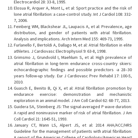
Electrocardiol 28: 33-8, 1995.
Elosua R, Arquer A, Mont L, et al: Sport practice and the risk of
lone atrial fibrillation: a case-control study. Int J Cardiol 108: 332-
7, 2006.
Feinberg WM, Blackshear JL, Laupacis A, et al: Prevalence, age
distribution, and gender of patients with atrial fibrillation.
Analysis and implications. Arch Intern Med 155: 469-73, 1995.
Furlanello F, Bertoldi A, Dallago M, et al: Atrial fibrillation in elite
athletes. J Cardiovasc Electrophysiol 9: 63-8, 1998.
Grimsmo J, Grundvold I, Maehlum S, et al: High prevalence of
atrial fibrillation in long-term endurance cross-country skiers:
echocardiographic findings and possible predictors -a 28–30
years follow-up study. Eur J Cardiovasc Prev Rehabil 17: 100-5,
2010.
Guasch E, Benito B, Qi X, et al: Atrial fibrillation promotion by
endurance exercise: demonstration and mechanistic
exploration in an animal model. J Am Coll Cardiol 62: 68-77, 2013.
Guidera SA, Steinberg JS: The signal-averaged P wave duration:
A rapid and noninvasive marker of risk of atrial fibrillation. J Am
Coll Cardiol 21: 1645-51, 1993.
January CT, Wann LS, Alpert JS, et al: 2014 AHA/ACC/HRS
Guideline for the management of patients with atrial fibrillation:
A report of the American College of Cardiology/American Heart