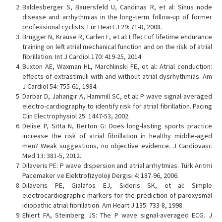
Baldesberger S, Bauersfeld U, Candinas R, et al: Sinus node
disease and arrhythmias in the long-term follow-up of former
professional cyclists. Eur Heart J 29: 71-8, 2008.
Brugger N, Krause R, Carlen F, et al: Effect of lifetime endurance
training on left atrial mechanical function and on the risk of atrial
fibrillation. Int J Cardiol 170: 419-25, 2014.
Buxton AE, Waxman HL, Marchlinski FE, et al: Atrial conduction:
effects of extrastimuli with and without atrial dysrhythmias. Am
J Cardiol 54: 755-61, 1984.
Darbar D, Jahangir A, Hammill SC, et al: P wave signal-averaged
electro-cardiography to identify risk for atrial fibrillation. Pacing
Clin Electrophysiol 25: 1447-53, 2002.
Delise P, Sitta N, Berton G: Does long-lasting sports practice
increase the risk of atrial fibrillation in healthy middle-aged
men? Weak suggestions, no objective evidence. J Cardiovasc
Med 13: 381-5, 2012.
Dilaveris PE: P wave dispersion and atrial arrhytmias. Türk Aritmi
Pacemaker ve Elektrofizyoloji Dergisi 4: 187-96, 2006.
Dilaveris PE, Gialafos EJ, Sideris SK, et al: Simple
electrocardiographic markers for the prediction of paroxysmal
idiopathic atrial fibrillation. Am Heart J 135: 733-8, 1998.
Ehlert FA, Steinberg JS: The P wave signal-averaged ECG. J