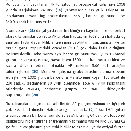
Konuyla ilgili yayınlanan ilk longitüdinal prospektif çalışmayı 1998
yılında Karjalainen ve ark. (
18
) yapmışlardır. On yıllık takipte AF
insidansını oryantiring sporcularında %5.3, kontrol grubunda ise
%0.9 olarak bildirmişlerdir.
Mont ve ark. (
21
) da çalıştıkları aritmi kliniğinin kayıtlarını retrospektif
olarak taramışlar ve izole AF’si olan hastaların %63’ünün haftada üç
saatten fazla dayanıklılık antrenmanı yaptıklarını saptamışlar ve bu
oranın genel toplumdaki orandan (%15) çok daha fazla olduğunu
belirtmişlerdir. Daha sonra aynı hasta grubunu yaş uyumlu kontrol
grubu ile karşılaştırarak, hayat boyu 1500 saatlik spora katılım ve
spora devam ediyor olmakla AF riskinin 5.06 kat arttığını
bildirmişlerdir (
10
). Mont ve çalışma grubu araştırmalarına devam
etmişler ve 1992 yılında Barcelona Maratonunu koşan 183 atlet ile
290 sağlıklı sedanterin 10 yıllık izleminde izole AF yıllık insidansını
atletlerde %0.43, sedanter grupta ise %0.11 düzeyinde
saptamışlardır (
20
).
Bu çalışmaların dışında da atletlerde AF gelişimi riskinin arttığı pek
çok kez bildirilmiştir. Baldesberger ve ark. (
2
) 1955-1975 yılları
arasında en az bir kere Tour de Suisse’i bitirmiş 64 eski profesyonel
bisikletçiyi hiç endürans antrenmanı yapmamış yaş ve kilo uyumlu 62
golfçü ile karşılaştırmış ve eski bisikletçilerde AF ya da atriyal flutter