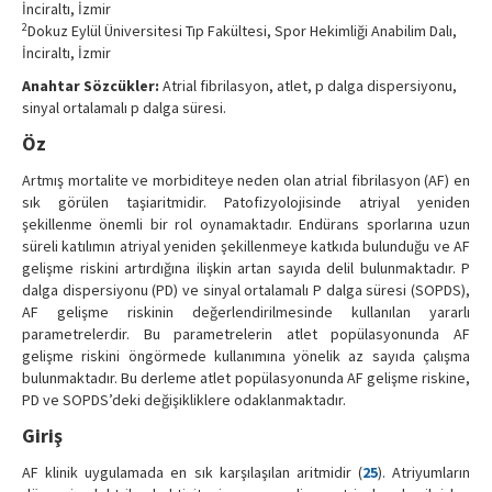
İnciraltı, İzmir
Contact Us
2
Dokuz Eylül Üniversitesi Tıp Fakültesi, Spor Hekimliği Anabilim Dalı,
İnciraltı, İzmir
Anahtar Sözcükler:
Atrial fibrilasyon, atlet, p dalga dispersiyonu,
sinyal ortalamalı p dalga süresi.
Öz
Artmış mortalite ve morbiditeye neden olan atrial fibrilasyon (AF) en
sık görülen taşiaritmidir. Patofizyolojisinde atriyal yeniden
şekillenme önemli bir rol oynamaktadır. Endürans sporlarına uzun
süreli katılımın atriyal yeniden şekillenmeye katkıda bulunduğu ve AF
gelişme riskini artırdığına ilişkin artan sayıda delil bulunmaktadır. P
dalga dispersiyonu (PD) ve sinyal ortalamalı P dalga süresi (SOPDS),
AF gelişme riskinin değerlendirilmesinde kullanılan yararlı
parametrelerdir. Bu parametrelerin atlet popülasyonunda AF
gelişme riskini öngörmede kullanımına yönelik az sayıda çalışma
bulunmaktadır. Bu derleme atlet popülasyonunda AF gelişme riskine,
PD ve SOPDS’deki değişikliklere odaklanmaktadır.
Giriş
AF klinik uygulamada en sık karşılaşılan aritmidir (
25
). Atriyumların