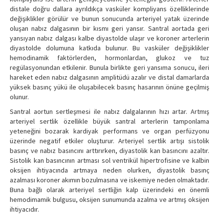
distale doğru dallara ayrıldıkça vasküler kompliyans özelliklerinde
değişiklikler görülür ve bunun sonucunda arteriyel yatak üzerinde
oluşan nabız dalgasının bir kısmı geri yansır. Santral aortada geri
yansıyan nabız dalgası kalbe diyastolde ulaşır ve koroner arterlerin
diyastolde dolumuna katkıda bulunur. Bu vasküler değişiklikler
hemodinamik faktörlerden, hormonlardan, glukoz ve tuz
regülasyonundan etkilenir. Bunula birlikte geri yansıma sonucu, ileri
hareket eden nabız dalgasının amplitüdü azalır ve distal damarlarda
yüksek basınç yükü ile oluşabilecek basınç hasarının önüne geçilmiş
olunur.
Santral aortun sertleşmesi ile nabız dalgalarının hızı artar. Artmış
arteriyel sertlik özellikle büyük santral arterlerin tamponlama
yeteneğini bozarak kardiyak performans ve organ perfüzyonu
üzerinde negatif etkiler oluşturur. Arteriyel sertlik artışı sistolik
basınç ve nabız basıncını arttırırken, diyastolik kan basıncını azaltır.
Sistolik kan basıncının artması sol ventrikül hipertrofisine ve kalbin
oksijen ihtiyacında artmaya neden olurken, diyastolik basınç
azalması koroner akımın bozulmasına ve iskemiye neden olmaktadır.
Buna bağlı olarak arteriyel sertliğin kalp üzerindeki en önemli
hemodimamik bulgusu, oksijen sunumunda azalma ve artmış oksijen
ihtiyacıdır.