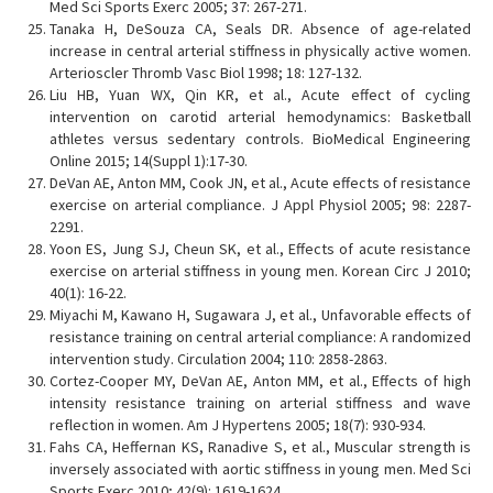
Med Sci Sports Exerc 2005; 37: 267-271.
Tanaka H, DeSouza CA, Seals DR. Absence of age-related
increase in central arterial stiffness in physically active women.
Arterioscler Thromb Vasc Biol 1998; 18: 127-132.
Liu HB, Yuan WX, Qin KR, et al., Acute effect of cycling
intervention on carotid arterial hemodynamics: Basketball
athletes versus sedentary controls. BioMedical Engineering
Online 2015; 14(Suppl 1):17-30.
DeVan AE, Anton MM, Cook JN, et al., Acute effects of resistance
exercise on arterial compliance. J Appl Physiol 2005; 98: 2287-
2291.
Yoon ES, Jung SJ, Cheun SK, et al., Effects of acute resistance
exercise on arterial stiffness in young men. Korean Circ J 2010;
40(1): 16-22.
Miyachi M, Kawano H, Sugawara J, et al., Unfavorable effects of
resistance training on central arterial compliance: A randomized
intervention study. Circulation 2004; 110: 2858-2863.
Cortez-Cooper MY, DeVan AE, Anton MM, et al., Effects of high
intensity resistance training on arterial stiffness and wave
reflection in women. Am J Hypertens 2005; 18(7): 930-934.
Fahs CA, Heffernan KS, Ranadive S, et al., Muscular strength is
inversely associated with aortic stiffness in young men. Med Sci
Sports Exerc 2010; 42(9): 1619-1624.