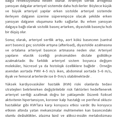
dalga refleksiyonuna neden olurlar. Arteriyel sertlik arttığında
yansıyan dalgalar arteriyel sistemde daha hızlı ilerler. Böylece küçük
ve büyük arteriyel yapılar erken sistolde arteriyel sistemde
ilerleyen dalganın üzerine süperempoze olacak şekilde erken
yansıyan dalganın oluşumuna katkı sağlarlar. Bu erken yansıyan
dalgaya bağlı olarak sistolik basınç artarken, diyastolik basınçta hızlı
bir düşüş olur.
Sonuç olarak, arteriyel sertlik artışı, aort kökü basıncının (santral
aort basıncı) geç sistolde artışına (afterload), diyastolde azalmasına
ve ortalama arteriyel basıncın artmasına neden olur. Arteriyel
yapıların elastik özelliği proksimalden distale gidildikçe
azalmaktadır. Bu farklılık arteriyel sistem boyunca değişen
moleküler, hücresel ya da histolojik özelliklere bağlıdır . Örneğin
asendan aortada PWV 4–5 m/s iken, abdominal aortada 5–6 m/s,
iliyak ve femoral arterlerde ise 8–9 m/s olabilmektedir .
Yüksek kardiyovasküler hastalık (KVH) riski olanlarda tedavi
stratejileri belirlenirken değiştirilebilir risk faktörleri hedeflenerek
arteriyel sertliği azaltmak doğru bir yaklaşımdır. Düzenli fiziksel
aktivitenin hipertansiyon, koroner kalp hastalığı ve periferal okluziv
hastalıklar gibi KVH’lara karşı koruyucu etkisi vardır. Bu koruyucu
etkinin altında yatan mekanizmalar muhtemelen kan basıncındaki
olumlu değişiklikler, plazma lipid ve glikoz-insülin metabolizması