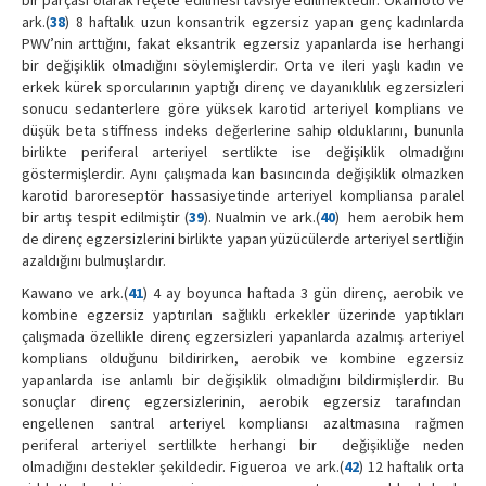
bir parçası olarak reçete edilmesi tavsiye edilmektedir. Okamoto ve
ark.(
38
) 8 haftalık uzun konsantrik egzersiz yapan genç kadınlarda
PWV’nin arttığını, fakat eksantrik egzersiz yapanlarda ise herhangi
bir değişiklik olmadığını söylemişlerdir. Orta ve ileri yaşlı kadın ve
erkek kürek sporcularının yaptığı direnç ve dayanıklılık egzersizleri
sonucu sedanterlere göre yüksek karotid arteriyel komplians ve
düşük beta stiffness indeks değerlerine sahip olduklarını, bununla
birlikte periferal arteriyel sertlikte ise değişiklik olmadığını
göstermişlerdir. Aynı çalışmada kan basıncında değişiklik olmazken
karotid baroreseptör hassasiyetinde arteriyel kompliansa paralel
bir artış tespit edilmiştir (
39
). Nualmin ve ark.(
40
) hem aerobik hem
de direnç egzersizlerini birlikte yapan yüzücülerde arteriyel sertliğin
azaldığını bulmuşlardır.
Kawano ve ark.(
41
) 4 ay boyunca haftada 3 gün direnç, aerobik ve
kombine egzersiz yaptırılan sağlıklı erkekler üzerinde yaptıkları
çalışmada özellikle direnç egzersizleri yapanlarda azalmış arteriyel
komplians olduğunu bildirirken, aerobik ve kombine egzersiz
yapanlarda ise anlamlı bir değişiklik olmadığını bildirmişlerdir. Bu
sonuçlar direnç egzersizlerinin, aerobik egzersiz tarafından
engellenen santral arteriyel kompliansı azaltmasına rağmen
periferal arteriyel sertlilkte herhangi bir değişikliğe neden
olmadığını destekler şekildedir. Figueroa ve ark.(
42
) 12 haftalık orta