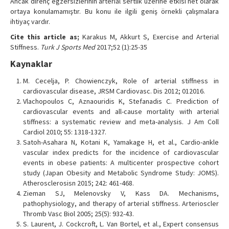
Ancak direnç egzersizlerinin arterial sertlik üzerine etkisi net olarak
ortaya konulamamıştır. Bu konu ile ilgili geniş örnekli çalışmalara
ihtiyaç vardır.
Cite this article as;
Karakus M, Akkurt S, Exercise and Arterial
Stiffness.
Turk J Sports Med
2017;52 (1):25-35
Kaynaklar
M. Cecelja, P. Chowienczyk, Role of arterial stiffness in
cardiovascular disease, JRSM Cardiovasc. Dis 2012; 012016.
Vlachopoulos C, Aznaouridis K, Stefanadis C. Prediction of
cardiovascular events and all-cause mortality with arterial
stiffness: a systematic review and meta-analysis. J Am Coll
Cardiol 2010; 55: 1318-1327.
Satoh-Asahara N, Kotani K, Yamakage H, et al., Cardio-ankle
vascular index predicts for the incidence of cardiovascular
events in obese patients: A multicenter prospective cohort
study (Japan Obesity and Metabolic Syndrome Study: JOMS).
Atherosclerosisn 2015; 242: 461-468.
Zieman SJ, Melenovsky V, Kass DA. Mechanisms,
pathophysiology, and therapy of arterial stiffness. Arterioscler
Thromb Vasc Biol 2005; 25(5): 932-43.
S. Laurent, J. Cockcroft, L. Van Bortel, et al., Expert consensus