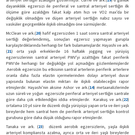
arteriyel sertliğin azaldığını göstermiştir. Currie ve ark.(
19
) 6 günlük
dayanıklılık egzersizi ile periferal ve santral arteriyel sertliğin ilk
ölçüme göre azaldığını fakat kalp atım hızı ve VO2 max’da bir
değişiklik olmadığını ve düşen arteriyel sertliğin nabız sayısı ve
vasküler geçirgenlikle ilişkili olmadığını öne sürmüşlerdir.
McClean ve ark.(
20
) hafif egzersizden 1 saat sonra santral arteriyel
sertliği değerlendirmiş, sonuçları egzersiz yapmayan gurupla
karşılaştırdıklarında herhangi bir fark bulamamışlardır. Hayashi ve ark.
(
21
) orta yaşlı erkeklerde 16 haftalık jogging ve yürüyüş
egzersizlerinin santral arteriyel PWV’yi azalttığını fakat periferik
PWV‘de herhangi bir değişikliğe yol açmadığını gözlemlemişlerdir
.Aerobik egzersizin bu etkisinin santral arterlerin periferik arterlere
oranla daha fazla elastin içermelerinden dolayı arteriyel duvar
yapısında bulunan elastin miktarı ile ilişkili olabileceğini rapor
etmişlerdir. Hayashi’nin aksine Ashor ve ark.(
14
) metaanalizlerinde
uzun süreli ve yoğun egzersizle periferal arteriyel sertliğin santrale
göre daha çok etkilendiğini iddia etmişlerdir. Karakuş ve ark.(
22
)
ortalama 10 yıl süre ile düzenli doğa yürüyüşü yapan orta ve ileri yaşlı
bireylerde hem santral hem de periferik arteriyel sertliğin kontrol
gurubuna göre daha düşük olduğunu rapor etmişlerdir.
Tanaka ve ark. (
23
) düzenli aerobik egzersizlerin, yaşla ilişkili
arteriyel kompliansta azalma, ayrıca orta ve ileri yaşlı bireylerde