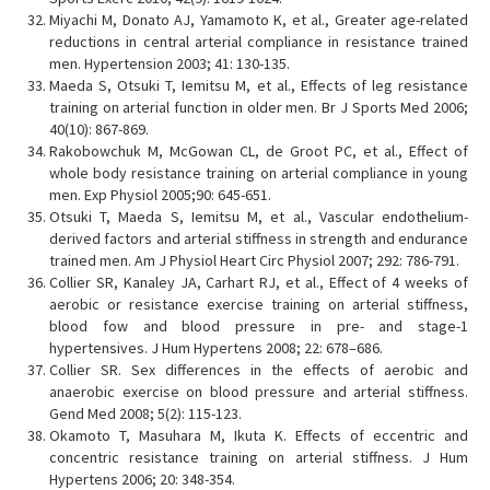
Miyachi M, Donato AJ, Yamamoto K, et al., Greater age-related
reductions in central arterial compliance in resistance trained
men. Hypertension 2003; 41: 130-135.
Maeda S, Otsuki T, Iemitsu M, et al., Effects of leg resistance
training on arterial function in older men. Br J Sports Med 2006;
40(10): 867-869.
Rakobowchuk M, McGowan CL, de Groot PC, et al., Effect of
whole body resistance training on arterial compliance in young
men. Exp Physiol 2005;90: 645-651.
Otsuki T, Maeda S, Iemitsu M, et al., Vascular endothelium-
derived factors and arterial stiffness in strength and endurance
trained men. Am J Physiol Heart Circ Physiol 2007; 292: 786-791.
Collier SR, Kanaley JA, Carhart RJ, et al., Effect of 4 weeks of
aerobic or resistance exercise training on arterial stiffness,
blood fow and blood pressure in pre- and stage-1
hypertensives. J Hum Hypertens 2008; 22: 678–686.
Collier SR. Sex differences in the effects of aerobic and
anaerobic exercise on blood pressure and arterial stiffness.
Gend Med 2008; 5(2): 115-123.
Okamoto T, Masuhara M, Ikuta K. Effects of eccentric and
concentric resistance training on arterial stiffness. J Hum
Hypertens 2006; 20: 348-354.