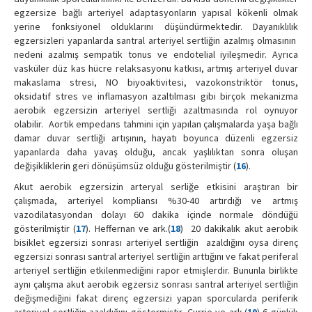
egzersize bağlı arteriyel adaptasyonların yapısal kökenli olmak
yerine fonksiyonel olduklarını düşündürmektedir. Dayanıklılık
egzersizleri yapanlarda santral arteriyel sertliğin azalmış olmasının
nedeni azalmış sempatik tonus ve endotelial iyileşmedir. Ayrıca
vasküler düz kas hücre relaksasyonu katkısı, artmış arteriyel duvar
makaslama stresi, NO biyoaktivitesi, vazokonstriktör tonus,
oksidatif stres ve inflamasyon azaltılması gibi birçok mekanizma
aerobik egzersizin arteriyel sertliği azaltmasında rol oynuyor
olabilir. Aortik empedans tahmini için yapılan çalışmalarda yaşa bağlı
damar duvar sertliği artışının, hayatı boyunca düzenli egzersiz
yapanlarda daha yavaş olduğu, ancak yaşlılıktan sonra oluşan
değişikliklerin geri dönüşümsüz olduğu gösterilmiştir (
16
).
Akut aerobik egzersizin arteryal serliğe etkisini araştıran bir
çalışmada, arteriyel kompliansı %30-40 artırdığı ve artmış
vazodilatasyondan dolayı 60 dakika içinde normale döndüğü
gösterilmiştir (
17
). Heffernan ve ark.(
18
) 20 dakikalık akut aerobik
bisiklet egzersizi sonrası arteriyel sertliğin azaldığını oysa direnç
egzersizi sonrası santral arteriyel sertliğin arttığını ve fakat periferal
arteriyel sertliğin etkilenmediğini rapor etmişlerdir. Bununla birlikte
aynı çalışma akut aerobik egzersiz sonrası santral arteriyel sertliğin
değişmediğini fakat direnç egzersizi yapan sporcularda periferik