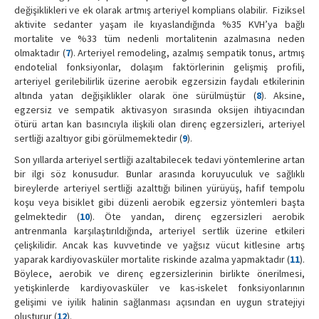
değişiklikleri ve ek olarak artmış arteriyel komplians olabilir. Fiziksel
aktivite sedanter yaşam ile kıyaslandığında %35 KVH’ya bağlı
mortalite ve %33 tüm nedenli mortalitenin azalmasına neden
olmaktadır (
7
). Arteriyel remodeling, azalmış sempatik tonus, artmış
endotelial fonksiyonlar, dolaşım faktörlerinin gelişmiş profili,
arteriyel gerilebilirlik üzerine aerobik egzersizin faydalı etkilerinin
altında yatan değişiklikler olarak öne sürülmüştür (
8
). Aksine,
egzersiz ve sempatik aktivasyon sırasında oksijen ihtiyacından
ötürü artan kan basıncıyla ilişkili olan direnç egzersizleri, arteriyel
sertliği azaltıyor gibi görülmemektedir (
9
).
Son yıllarda arteriyel sertliği azaltabilecek tedavi yöntemlerine artan
bir ilgi söz konusudur. Bunlar arasında koruyuculuk ve sağlıklı
bireylerde arteriyel sertliği azalttığı bilinen yürüyüş, hafif tempolu
koşu veya bisiklet gibi düzenli aerobik egzersiz yöntemleri başta
gelmektedir (
10
). Öte yandan, direnç egzersizleri aerobik
antrenmanla karşılaştırıldığında, arteriyel sertlik üzerine etkileri
çelişkilidir. Ancak kas kuvvetinde ve yağsız vücut kitlesine artış
yaparak kardiyovasküler mortalite riskinde azalma yapmaktadır (
11
).
Böylece, aerobik ve direnç egzersizlerinin birlikte önerilmesi,
yetişkinlerde kardiyovasküler ve kas-iskelet fonksiyonlarının
gelişimi ve iyilik halinin sağlanması açısından en uygun stratejiyi
oluşturur (
12
).