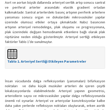
Aort ve aortun büyük dallarında arteriyel sertlik artışı sonucu santral
ve periferal arterler arasındaki elastik gradient ortadan
kalkmaktadır. Santral arterlerdeki basınç artışının periferik arterlere
yansıması sonucu organ ve dokulardaki mikrovasküler yapılar
üzerinde olumsuz etkiler ortaya çıkmaktadır. Nabız basıncının
artışının arteriyel remodelinge, plak oluşumu ve progresyonuna,
plak üzerindeki değişen hemodinamik etkenlere bağlı olarak plak
rüptürüne neden olduğu gösterilmiştir. Arteriyel sertliği etkileyen
faktörler Tablo 1’de sunulmuştur.
Tablo 1. Arteriyel Sertliği Etkileyen Parametreler
İnsan vücudunda dalga refleksiyonları (yansımaları) bifürkasyon
noktaları ve daha küçük musküler arterleri de içeren çeşitli
lokalizasyonlarda olabilmektedir. Arteriyel yapının geometrisi,
arteriollerin sayısı ve mikrovasküler yapılar dalga refleksiyonunda
önemli rol oynarlar. Arteriyel ve arteriyolar konstriksiyonlar kalbe
daha yakın yerlerde refleksiyon noktaları oluşturarak, erken aortik