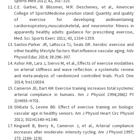
Sports Med 2012; 42, 301–325.
C.E. Garber, B. Blissmer, M.R. Deschenes, et al., American
College of SportsMedicine position stand. Quantity and quality
of exercise for developing andmaintaining
cardiorespiratory,musculoskeletal, and neuromotor fitness in
apparently healthy adults: guidance for prescribing exercise,
Med. Sci. Sports Exerc 2011; 43, 1334–1359.
Santos-Parker JR, LaRocca TJ, Seals DR. Aerobic exercise and
other healthy lifestyle factors that influence vascular aging. Adv
Physiol Educ 2014; 38:296–307.
Ashor AW, Lara J, Siervo M, et al., Effects of exercise modalities
on arterial stiffness and wave reflection: a systematic review
and meta-analysis of randomized controlled trials. PLoS One
2014; 9:e110034.
Cameron JD, Dart AM. Exercise training increases total systemic
arterial compliance in humans. Am J Physiol 1994;266(2 Pt
2):H693–H701.
Shibata S, Levine BD. Effect of exercise training on biologic
vascular age in healthy seniors. Am J Physiol Heart Circ Physiol
2012; 302:H1340–H1346.
Kingwell B, Berry K, Cameron J, et al., Arterial compliance
increases after moderate- intensity cycling. Am J Physiol 1997;
273: 2186- 2191.