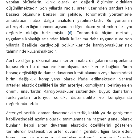
yapılan ölçümlerin, klinik olarak en değerli ölçümler oldukları
düşünülmektedir. Son yıllarda radial arter üzerinden sandart kan
basıncı ölçümüne benzer bir şekilde, tonometrik yöntemlerle
ambulatuar nabız dalga analizleri yapılmaktadır. Bu yöntemin
arteriyel sertliğin tahmini açısından diğer ölçüm yöntemleri ile aynı
değerde olduğu belirtilmiştir (
6
). Tonometrik ölçüm metodu,
uygulama kolaylığı açısından klinik kullanıma daha uygundur ve son
yıllarda özellikle kardiyoloji polikliniklerinde kardiyovasküler risk
tahmininde kullanılmaktadır.
Aort ve diğer proksimal ana arterlerin nabız dalgalarını tamponlama
kapasiteleri bu damarların kompliyans özelliklerine bağlıdır. Birim
basınç değişikliği ile damar duvarının kesit alanında veya hacmindeki
birim değişiklik kompliyans olarak ifade edilmektedir. Santral
arterler elastik özellikleri ile tüm arteriyel kompliyansı belirleyen en
önemli unsurlardır. Kardiyovasküler sistemdeki büyük damarların
fonksiyonları arteriyel sertlik, distensibilite ve kompliyansla
değerlendirilebilir.
Arteriyel sertlik, damar duvarındaki sertlik, katılık ya da genişleme
kabiliyetindeki azalma olarak tanımlanmasına rağmen genel olarak
bunların hepsi arter duvarının elastiklik özelliklerini gösteren
terimlerdir. Distensibilite arter duvarının gerilebilirliğini ifade eder,
kompliyans ise arterin genişleyebilme yeteneğini gösterir. Arterler