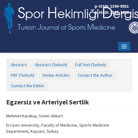
p-ISSN: 1300-0551
e-ISSN: 2587-1498
Home
Abstract
Abstract (Turkish)
Full Text (Turkish)
Current Issue
PDF (Turkish)
Similar Articles
Contact the Author
Online First
Contact the Editor
Aims and Scope
Egzersiz ve Arteriyel Sertlik
Editorial Board
Mehmet Karakuş, Soner Akkurt
Instructions to Authors
Erciyes University, Faculty of Medicine, Sports Medicine
Copyright Transfer Form
Department, Kayseri, Turkey