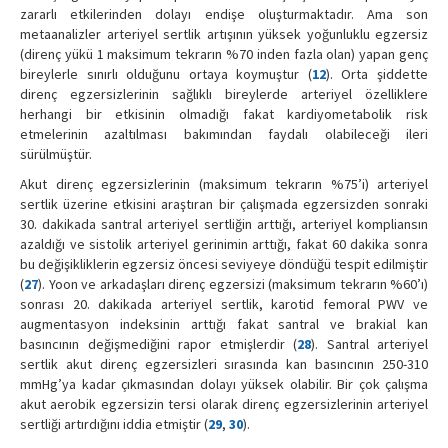
zararlı etkilerinden dolayı endişe oluşturmaktadır. Ama son
metaanalizler arteriyel sertlik artışının yüksek yoğunluklu egzersiz
(direnç yükü 1 maksimum tekrarın %70 inden fazla olan) yapan genç
bireylerle sınırlı olduğunu ortaya koymuştur (
12
). Orta şiddette
direnç egzersizlerinin sağlıklı bireylerde arteriyel özelliklere
herhangi bir etkisinin olmadığı fakat kardiyometabolik risk
etmelerinin azaltılması bakımından faydalı olabileceği ileri
sürülmüştür.
Akut direnç egzersizlerinin (maksimum tekrarın %75’i) arteriyel
sertlik üzerine etkisini araştıran bir çalışmada egzersizden sonraki
30. dakikada santral arteriyel sertliğin arttığı, arteriyel kompliansın
azaldığı ve sistolik arteriyel gerinimin arttığı, fakat 60 dakika sonra
bu değişikliklerin egzersiz öncesi seviyeye döndüğü tespit edilmiştir
(
27
). Yoon ve arkadaşları direnç egzersizi (maksimum tekrarın %60’ı)
sonrası 20. dakikada arteriyel sertlik, karotid femoral PWV ve
augmentasyon indeksinin arttığı fakat santral ve brakial kan
basıncının değişmediğini rapor etmişlerdir (
28
). Santral arteriyel
sertlik akut direnç egzersizleri sırasında kan basıncının 250-310
mmHg’ya kadar çıkmasından dolayı yüksek olabilir. Bir çok çalışma
akut aerobik egzersizin tersi olarak direnç egzersizlerinin arteriyel
sertliği artırdığını iddia etmiştir (
29
,
30
).