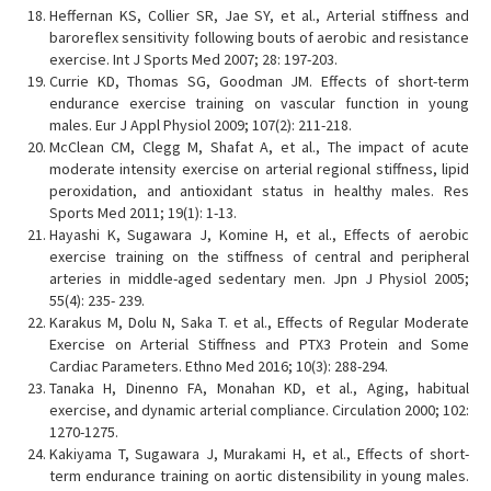
Heffernan KS, Collier SR, Jae SY, et al., Arterial stiffness and
baroreflex sensitivity following bouts of aerobic and resistance
exercise. Int J Sports Med 2007; 28: 197-203.
Currie KD, Thomas SG, Goodman JM. Effects of short-term
endurance exercise training on vascular function in young
males. Eur J Appl Physiol 2009; 107(2): 211-218.
McClean CM, Clegg M, Shafat A, et al., The impact of acute
moderate intensity exercise on arterial regional stiffness, lipid
peroxidation, and antioxidant status in healthy males. Res
Sports Med 2011; 19(1): 1-13.
Hayashi K, Sugawara J, Komine H, et al., Effects of aerobic
exercise training on the stiffness of central and peripheral
arteries in middle-aged sedentary men. Jpn J Physiol 2005;
55(4): 235- 239.
Karakus M, Dolu N, Saka T. et al., Effects of Regular Moderate
Exercise on Arterial Stiffness and PTX3 Protein and Some
Cardiac Parameters. Ethno Med 2016; 10(3): 288-294.
Tanaka H, Dinenno FA, Monahan KD, et al., Aging, habitual
exercise, and dynamic arterial compliance. Circulation 2000; 102:
1270-1275.
Kakiyama T, Sugawara J, Murakami H, et al., Effects of short-
term endurance training on aortic distensibility in young males.