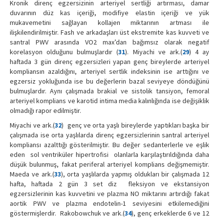
Kronik direnç egzersizinin arteriyel sertliği artırması, damar
duvarının düz kas içeriği, modifiye elastin içeriği ve yük
mukavemetini sağlayan kollajen miktarının artması ile
ilişkilendirilmiştir. Fash ve arkadaşları üst ekstremite kas kuvveti ve
santral PWV arasında VO2 max’dan bağımsız olarak negatif
korelasyon olduğunu bulmuşlardır (
31
). Miyachi ve ark.(
29
) 4 ay
haftada 3 gün direnç egzersizleri yapan genç bireylerde arteriyel
kompliansın azaldığını, arteriyel sertlik indeksinin ise arttığını ve
egzersiz yokluğunda ise bu değerlerin bazal seviyeye döndüğünü
bulmuşlardır. Aynı çalışmada brakial ve sistolik tansiyon, femoral
arteriyel komplians ve karotid intima media kalınlığında ise değişiklik
olmadığı rapor edilmiştir.
Miyachi ve ark.(
32
) genç ve orta yaşlı bireylerde yaptıkları başka bir
çalışmada ise orta yaşlılarda direnç egzersizlerinin santral arteriyel
kompliansı azalttığı gösterilmiştir. Bu değer sedanterlerle ve eşlik
eden sol ventriküler hipertrofisi olanlarla karşılaştırıldığında daha
düşük bulunmuş, fakat periferal arteriyel komplians değişmemiştir.
Maeda ve ark.(
33
), orta yaşlılarda yapmış oldukları bir çalışmada 12
hafta, haftada 2 gün 3 set diz fleksiyon ve ekstansiyon
egzersizlerinin kas kuvvetini ve plazma NO miktarını artırdığı fakat
aortik PWV ve plazma endotelin-1 seviyesini etkilemediğini
göstermişlerdir. Rakobowchuk ve ark.(
34
), genç erkeklerde 6 ve 12