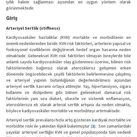
iyilik halinin sağlanması açısından en uygun yöntem olarak
görünmektedir.
Giriş
Arteriyel Sertlik (stiffness)
Kardiyovasküler hastalıklar (KVH) mortalite ve morbiditenin en
önemli nedenlerinden biridir. KVH risk faktörleri, arterlerin yapısal ve
fonksiyonel özelliklerini değiştirerek hedef organ hasarına neden
olmaktadır. Geleneksel KVH risk faktörleri olmayan bireylerde bile
anlamlı sayıda kardiyovasküler olay gözlenmesi üzerine, bilinen risk
faktörlerinden bağımsız olarak ateroskleroz gelişimini erken
dönemde öngörebilecek çeşitli faktörlerin belirlenmesine çalışılmış
ve arteriyel yapının bütünlüğünün değerlendirilmesi açısından
arteriyel sertlik kavramı ortaya atılmıştır. Yaş, hipertansiyon, sigara
kullanımı ve dislipidemi gibi bilinen geleneksel damarsal risk
faktörlerinin yanı sıra diabet, obezite ve sistemik enflamasyon,
ateroskleroza ek olarak arterial sertlik artışına da neden olmakta,
böylece kadiyovasküler mortalite ve morbiditeyi artırmaktadır.
Arteriyel sertlik prevalansı hızla artış gösteren kardiyak mortalite ve
morbidite riski ile yakından ilişkili bulunmuştur (
1
). Son zamanlardaki
yayınlar arteriyel sertliğin KVH ve genel popülasyonda tüm nedenli