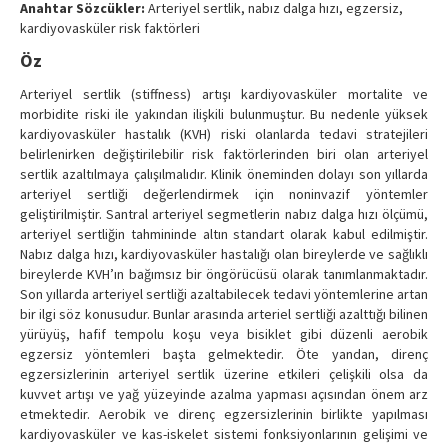
Anahtar Sözcükler:
Arteriyel sertlik, nabız dalga hızı, egzersiz,
Contact Us
kardiyovasküler risk faktörleri
Öz
Arteriyel sertlik (stiffness) artışı kardiyovasküler mortalite ve
morbidite riski ile yakından ilişkili bulunmuştur. Bu nedenle yüksek
kardiyovasküler hastalık (KVH) riski olanlarda tedavi stratejileri
belirlenirken değiştirilebilir risk faktörlerinden biri olan arteriyel
sertlik azaltılmaya çalışılmalıdır. Klinik öneminden dolayı son yıllarda
arteriyel sertliği değerlendirmek için noninvazif yöntemler
geliştirilmiştir. Santral arteriyel segmetlerin nabız dalga hızı ölçümü,
arteriyel sertliğin tahmininde altın standart olarak kabul edilmiştir.
Nabız dalga hızı, kardiyovasküler hastalığı olan bireylerde ve sağlıklı
bireylerde KVH’ın bağımsız bir öngörücüsü olarak tanımlanmaktadır.
Son yıllarda arteriyel sertliği azaltabilecek tedavi yöntemlerine artan
bir ilgi söz konusudur. Bunlar arasında arteriel sertliği azalttığı bilinen
yürüyüş, hafif tempolu koşu veya bisiklet gibi düzenli aerobik
egzersiz yöntemleri başta gelmektedir. Öte yandan, direnç
egzersizlerinin arteriyel sertlik üzerine etkileri çelişkili olsa da
kuvvet artışı ve yağ yüzeyinde azalma yapması açısından önem arz
etmektedir. Aerobik ve direnç egzersizlerinin birlikte yapılması
kardiyovasküler ve kas-iskelet sistemi fonksiyonlarının gelişimi ve