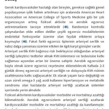
Gerek kardiyovasküler hastalığı olan bireyler, gerekse sağlıklı genel
popülasyonun iyilik halinin artırılması için aralarında American Heart
Association ve American College of Sports Medicine gibi bir çok
organizasyon artmış fiziksel aktivite ve aerobik egzersiz
antrenmanlarını tavsiye etmektedir (
45
). Randomize kontrollü
çalışmalardan elde edilen deliller çeşitli egzersiz modalitelerinin
endotelial fonksiyonlar üzerine olan faydalı etkilerini ortaya
koymuştur (
46
). Fakat farklı egzersiz tiplerinin arteriyel sertlik ve
nabız dalga yansıması üzerine etkileri ile ilgili karşıt görüşler vardır.
Arteriyel sertlik KVH bağımsız risk belirleyicisi olduğundan arteriyel
sertliği iyileştirici tedbirler almak KVH önlenmesi ve tedavisine katkı
sağlaması açısından artan bir öneme sahiptir. Aerobik egzersizler
başta olmak üzere egzersiz reçetesine eklenebilecek haftada 2-3
günlük direnç egzersizi arteriyel sertliğin ve dolayısıyla KVH riskinin
azaltılmasına katkı sağlayacaktır. Ek olarak yaşam tarzı değişikliği ve
uzun süreli omega-3 yağ asidi kullanımı hipertansiyon ve metabolik
sendromu olan hastalarda arteriyel sertliği azaltacak önlemler
içerisinde yerini almalıdır.
Fiziksel aktivitenin kardiyovasküler morbidite ve mortaliteyi azalttığı
bilinmektedir. Aerobik egzersizlerin arteriyel sertliği azaltarak
kardiyovasküler morbidite ve mortaliteyi azalttığı da kanıtlanmıştır.