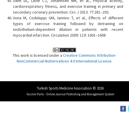
Swift DL, Lavie CJ, Johannsen NM, et al., Physical activity,
cardiorespiratory fitness, and exercise training in primary and
secondary coronary prevention. Circ J 2013. 77:281–292.
Vona M, Codeluppi GM, Iannino T, et al., Effects of different
types of exercise training followed by detraining on
endothelium-dependent dilation in patients with recent
myocardial infarction. Circulation 2009. 119: 1601–1608.
This work is licensed under a
Creative Commons Attribution-
NonCommercial-NoDerivatives 4.0 International License
.
Turkish Sports Medicine Association © 2026
Yazılım Parkı - Online Journal Publishing and Management System