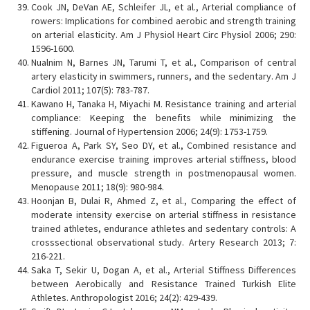
Cook JN, DeVan AE, Schleifer JL, et al., Arterial compliance of
rowers: Implications for combined aerobic and strength training
on arterial elasticity. Am J Physiol Heart Circ Physiol 2006; 290:
1596-1600.
Nualnim N, Barnes JN, Tarumi T, et al., Comparison of central
artery elasticity in swimmers, runners, and the sedentary. Am J
Cardiol 2011; 107(5): 783-787.
Kawano H, Tanaka H, Miyachi M. Resistance training and arterial
compliance: Keeping the benefits while minimizing the
stiffening. Journal of Hypertension 2006; 24(9): 1753-1759.
Figueroa A, Park SY, Seo DY, et al., Combined resistance and
endurance exercise training improves arterial stiffness, blood
pressure, and muscle strength in postmenopausal women.
Menopause 2011; 18(9): 980-984.
Hoonjan B, Dulai R, Ahmed Z, et al., Comparing the effect of
moderate intensity exercise on arterial stiffness in resistance
trained athletes, endurance athletes and sedentary controls: A
crosssectional observational study. Artery Research 2013; 7:
216-221.
Saka T, Sekir U, Dogan A, et al., Arterial Stiffness Differences
between Aerobically and Resistance Trained Turkish Elite
Athletes. Anthropologist 2016; 24(2): 429-439.