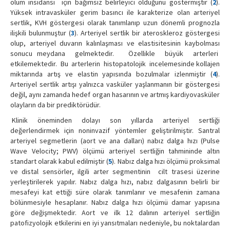
ölüm insidansı için bağımsız belirleyici olduğunu göstermiştir (
2
).
Yüksek intravasküler gerim basıncı ile karakterize olan arteriyel
sertlik, KVH göstergesi olarak tanımlanıp uzun dönemli prognozla
ilişkili bulunmuştur (
3
). Arteriyel sertlik bir ateroskleroz göstergesi
olup, arteriyel duvarın kalınlaşması ve elastisitesinin kaybolması
sonucu meydana gelmektedir. Özellikle büyük arterleri
etkilemektedir. Bu arterlerin histopatolojik incelemesinde kollajen
miktarında artış ve elastin yapısında bozulmalar izlenmiştir (
4
).
Arteriyel sertlik artışı yalnızca vasküler yaşlanmanın bir göstergesi
değil, aynı zamanda hedef organ hasarının ve artmış kardiyovasküler
olayların da bir prediktörüdür.
Klinik öneminden dolayı son yıllarda arteriyel sertliği
değerlendirmek için noninvazif yöntemler geliştirilmiştir. Santral
arteriyel segmetlerin (aort ve ana dalları) nabız dalga hızı (Pulse
Wave Velocity; PWV) ölçümü arteriyel sertliğin tahmininde altın
standart olarak kabul edilmiştir (
5
). Nabız dalga hızı ölçümü proksimal
ve distal sensörler, ilgili arter segmentinin cilt trasesi üzerine
yerleştirilerek yapılır. Nabız dalga hızı, nabız dalgasının belirli bir
mesafeyi kat ettiği süre olarak tanımlanır ve mesafenin zamana
bölünmesiyle hesaplanır. Nabız dalga hızı ölçümü damar yapısına
göre değişmektedir. Aort ve ilk 12 dalının arteriyel sertliğin
patofizyolojik etkilerini en iyi yansıtmaları nedeniyle, bu noktalardan