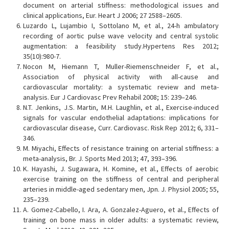
document on arterial stiffness: methodological issues and
clinical applications, Eur. Heart J 2006; 27 2588–2605.
Luzardo L, Lujambio I, Sottolano M, et al., 24-h ambulatory
recording of aortic pulse wave velocity and central systolic
augmentation: a feasibility study.Hypertens Res 2012;
35(10):980-7.
Nocon M, Hiemann T, Muller-Riemenschneider F, et al.,
Association of physical activity with all-cause and
cardiovascular mortality: a systematic review and meta-
analysis. Eur J Cardiovasc Prev Rehabil 2008; 15: 239–246.
N.T. Jenkins, J.S. Martin, M.H. Laughlin, et al., Exercise-induced
signals for vascular endothelial adaptations: implications for
cardiovascular disease, Curr. Cardiovasc. Risk Rep 2012; 6, 331–
346.
M. Miyachi, Effects of resistance training on arterial stiffness: a
meta-analysis, Br. J. Sports Med 2013; 47, 393–396.
K. Hayashi, J. Sugawara, H. Komine, et al., Effects of aerobic
exercise training on the stiffness of central and peripheral
arteries in middle-aged sedentary men, Jpn. J. Physiol 2005; 55,
235–239.
A. Gomez-Cabello, I. Ara, A. Gonzalez-Aguero, et al., Effects of
training on bone mass in older adults: a systematic review,