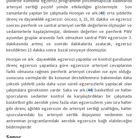
şiddette kombine egzersiz programının postmenapozal kadınlarda
arteriyel sertliği pozitif yönde etkilediğini göstermiştir. Son
zamanlarda yapılan bir çalışmada Hoonjan ve ark.(
43
) orta şiddette
direnç ve dayanıklılık egzersizi öncesi, 3, 25, 30. dakika ve egzersiz
sonrası periferik ve santral arteriyel sertlik değerlerini ölçmüşler ve
sedanterlerle kaşılaştırmışlar, dinlenim değerleri ve periferik PWV
açısından gruplar arasında fark olmazken santral PWV egzersizin 3.
dakikasında artmış ve sonraki dakikalarda azalarak, egzersiz
kesildikten 15 dakika sonra bazal seviyeye dönmüştür.
Hoonjan ve ark. dayanıklılık egzersizi yapanlar ve kontrol gurubunun
direnç egzersizi yapanlara göre egzersize arteriyel cevaplarının
farklı olmasına rağmen periferik arteriyel cevabın ise aynı olduğu
sonucuna varmışlardır. Bu konunun desteklenmesi bakımından daha
yüksek şiddetli yada daha uzun süreli egzersizlerle yapılacak olan
çalışmalara gereksinim vardır. Saka ve ark.(
44
) basketbol ve halter
sporcularını sedanter kontrol ile karşılaştırdıkları bir çalışmada
basketbol gibi aerobik yönü fazla olan egzersizlerin yanı sıra halter
gibi direnç ağırlıklı egzersizin de arteriyel sertliği azalttığını, halter
sporcularındaki bu arteriyel sertlik düşüşünün nedeninin ise
antrenman programlarındaki aerobik egzersize bağlı olabileceğini
bildirmişlerdir.
Sonuç