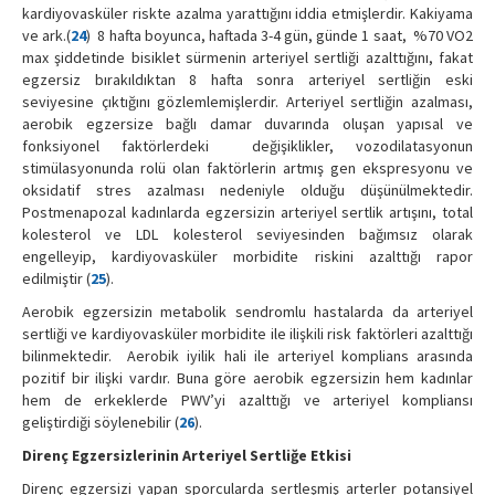
kardiyovasküler riskte azalma yarattığını iddia etmişlerdir. Kakiyama
ve ark.(
24
) 8 hafta boyunca, haftada 3-4 gün, günde 1 saat, %70 VO2
max şiddetinde bisiklet sürmenin arteriyel sertliği azalttığını, fakat
egzersiz bırakıldıktan 8 hafta sonra arteriyel sertliğin eski
seviyesine çıktığını gözlemlemişlerdir. Arteriyel sertliğin azalması,
aerobik egzersize bağlı damar duvarında oluşan yapısal ve
fonksiyonel faktörlerdeki değişiklikler, vozodilatasyonun
stimülasyonunda rolü olan faktörlerin artmış gen ekspresyonu ve
oksidatif stres azalması nedeniyle olduğu düşünülmektedir.
Postmenapozal kadınlarda egzersizin arteriyel sertlik artışını, total
kolesterol ve LDL kolesterol seviyesinden bağımsız olarak
engelleyip, kardiyovasküler morbidite riskini azalttığı rapor
edilmiştir (
25
).
Aerobik egzersizin metabolik sendromlu hastalarda da arteriyel
sertliği ve kardiyovasküler morbidite ile ilişkili risk faktörleri azalttığı
bilinmektedir. Aerobik iyilik hali ile arteriyel komplians arasında
pozitif bir ilişki vardır. Buna göre aerobik egzersizin hem kadınlar
hem de erkeklerde PWV’yi azalttığı ve arteriyel kompliansı
geliştirdiği söylenebilir (
26
).
Direnç Egzersizlerinin Arteriyel Sertliğe Etkisi
Direnç egzersizi yapan sporcularda sertleşmiş arterler potansiyel