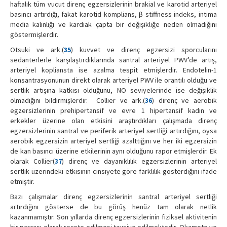
haftalık tüm vucut direnç egzersizlerinin brakial ve karotid arteriyel
basıncı artırdığı, fakat karotid komplians, β stiffness indeks, intima
media kalınlığı ve kardiak çapta bir değişikliğe neden olmadığını
göstermişlerdir.
Otsuki ve ark.(
35
) kuvvet ve direnç egzersizi sporcularını
sedanterlerle karşılaştırdıklarında santral arteriyel PWV’de artış,
arteriyel kopliansta ise azalma tespit etmişlerdir. Endotelin-1
konsantrasyonunun direkt olarak arteriyel PWV ile orantılı olduğu ve
sertlik artışına katkısı olduğunu, NO seviyelerinde ise değişiklik
olmadığını bildirmişlerdir. Collier ve ark.(
36
) direnç ve aerobik
egzersizlerinin prehipertansif ve evre 1 hipertansif kadın ve
erkekler üzerine olan etkisini araştırdıkları çalışmada direnç
egzersizlerinin santral ve periferik arteriyel sertliği artırdığını, oysa
aerobik egzersizin arteriyel sertliği azalttığını ve her iki egzersizin
de kan basıncı üzerine etkilerinin aynı olduğunu rapor etmişlerdir. Ek
olarak Collier(
37
) direnç ve dayanıklılık egzersizlerinin arteriyel
sertlik üzerindeki etkisinin cinsiyete göre farklılık gösterdiğini ifade
etmiştir.
Bazı çalışmalar direnç egzersizlerinin santral arteriyel sertliği
artırdığını gösterse de bu görüş henüz tam olarak netlik
kazanmamıştır. Son yıllarda direnç egzersizlerinin fiziksel aktivitenin