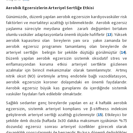
Aerobik Egzersizlerin Arteriyel Sertliğe Etkisi
Günümüzde, düzenli yapılan aerobik egzersizin kardiyovasküler risk
faktörleri ve mortaliteyi azalttığı iyi bilinmektedir. Aerobik egzersiz
yaşlanma süreciyle meydana gelen zararlı değişimleri birtakım
olumlu vasküler adaptasyonlarla önemli ölçüde hafifletir (
13
). Yüksek
aerobik kapasitesi olan bireylerin yanı sıra yakın zamanda bir
aerobik egzersiz programını tamamlamış olan bireylerde de
arteriyel sertliğin belirgin bir şekilde düştüğü görülmüştür (
14
).
Düzenli yapılan aerobik egzersizin sistemik oksidatif stres ve
enflamasyondan koruma etkisi arteriyel sertlikte gözlenen
azalmalar için birincil mekanizmalar olarak tanımlanmıştır. Artmış
nitrik oksit (NO) üretimiyle artmış endotele bağlı vazodilatasyon,
aerobik egzersizin koroner dolaşımdaki en önemli faydalarıdır.
Aerobik egzersiz büyük kas guruplarını da içerdiğinde sistemik
vasküler faydaları fark edilebilir olmaktadır.
Sağlıklı sedanter genç bireylerde yapılan en az 4 haftalık aerobik
egzersizin, sistemik arteriyel komplians ve β-stiffness indeksini
geliştirerek arteriyel sertliği azalttığı gözlenmiştir (
15
). Etkileyici bir
şekilde ılımlı dozda (haftada 3x30 dakika maksimum işyükünün %75
dozunda) egzersiz sonrası arteriyel özellikler göreceli olarak
dayanıklılık sporcularınınki ile benzerdir. Bu kısa dönemli değişiklikler