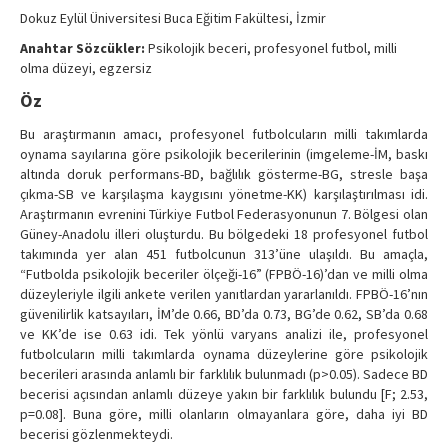
Contact Us
Dokuz Eylül Üniversitesi Buca Eğitim Fakültesi, İzmir
Anahtar Sözcükler:
Psikolojik beceri, profesyonel futbol, milli
olma düzeyi, egzersiz
Öz
Bu araştırmanın amacı, profesyonel futbolcuların milli takımlarda
oynama sayılarına göre psikolojik becerilerinin (imgeleme-İM, baskı
altında doruk performans-BD, bağlılık gösterme-BG, stresle başa
çıkma-SB ve karşılaşma kaygısını yönetme-KK) karşılaştırılması idi.
Araştırmanın evrenini Türkiye Futbol Federasyonunun 7. Bölgesi olan
Güney-Anadolu illeri oluşturdu. Bu bölgedeki 18 profesyonel futbol
takımında yer alan 451 futbolcunun 313’üne ulaşıldı. Bu amaçla,
“Futbolda psikolojik beceriler ölçeği-16” (FPBÖ-16)’dan ve milli olma
düzeyleriyle ilgili ankete verilen yanıtlardan yararlanıldı. FPBÖ-16’nın
güvenilirlik katsayıları, İM’de 0.66, BD’da 0.73, BG’de 0.62, SB’da 0.68
ve KK’de ise 0.63 idi. Tek yönlü varyans analizi ile, profesyonel
futbolcuların milli takımlarda oynama düzeylerine göre psikolojik
becerileri arasında anlamlı bir farklılık bulunmadı (p>0.05). Sadece BD
becerisi açısından anlamlı düzeye yakın bir farklılık bulundu [F; 2.53,
p=0.08]. Buna göre, milli olanların olmayanlara göre, daha iyi BD
becerisi gözlenmekteydi.