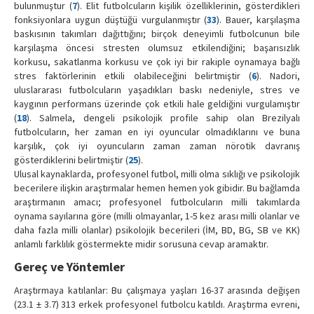
bulunmuştur (
7
). Elit futbolcuların kişilik özelliklerinin, gösterdikleri
fonksiyonlara uygun düştüğü vurgulanmıştır (
33
). Bauer, karşılaşma
baskısının takımları dağıttığını; birçok deneyimli futbolcunun bile
karşılaşma öncesi stresten olumsuz etkilendiğini; başarısızlık
korkusu, sakatlanma korkusu ve çok iyi bir rakiple oynamaya bağlı
stres faktörlerinin etkili olabileceğini belirtmiştir (
6
). Nadori,
uluslararası futbolcuların yaşadıkları baskı nedeniyle, stres ve
kaygının performans üzerinde çok etkili hale geldiğini vurgulamıştır
(
18
). Salmela, dengeli psikolojik profile sahip olan Brezilyalı
futbolcuların, her zaman en iyi oyuncular olmadıklarını ve buna
karşılık, çok iyi oyuncuların zaman zaman nörotik davranış
gösterdiklerini belirtmiştir (
25
).
Ulusal kaynaklarda, profesyonel futbol, milli olma sıklığı ve psikolojik
becerilere ilişkin araştırmalar hemen hemen yok gibidir. Bu bağlamda
araştırmanın amacı; profesyonel futbolcuların milli takımlarda
oynama sayılarına göre (milli olmayanlar, 1-5 kez arası milli olanlar ve
daha fazla milli olanlar) psikolojik becerileri (İM, BD, BG, SB ve KK)
anlamlı farklılık göstermekte midir sorusuna cevap aramaktır.
Gereç ve Yöntemler
Araştırmaya katılanlar: Bu çalışmaya yaşları 16-37 arasında değişen
(23.1 ± 3.7) 313 erkek profesyonel futbolcu katıldı. Araştırma evreni,