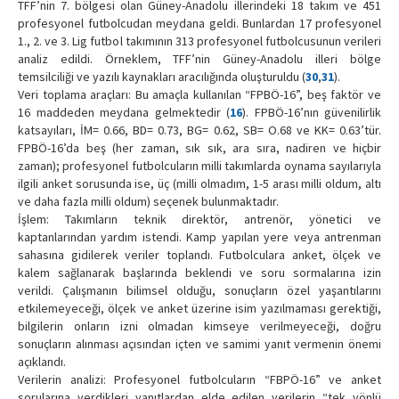
TFF’nin 7. bölgesi olan Güney-Anadolu illerindeki 18 takım ve 451
profesyonel futbolcudan meydana geldi. Bunlardan 17 profesyonel
1., 2. ve 3. Lig futbol takımının 313 profesyonel futbolcusunun verileri
analiz edildi. Örneklem, TFF’nin Güney-Anadolu illeri bölge
temsilciliği ve yazılı kaynakları aracılığında oluşturuldu (
30
,
31
).
Veri toplama araçları: Bu amaçla kullanılan “FPBÖ-16”, beş faktör ve
16 maddeden meydana gelmektedir (
16
). FPBÖ-16’nın güvenilirlik
katsayıları, İM= 0.66, BD= 0.73, BG= 0.62, SB= O.68 ve KK= 0.63’tür.
FPBÖ-16’da beş (her zaman, sık sık, ara sıra, nadiren ve hiçbir
zaman); profesyonel futbolcuların milli takımlarda oynama sayılarıyla
ilgili anket sorusunda ise, üç (milli olmadım, 1-5 arası milli oldum, altı
ve daha fazla milli oldum) seçenek bulunmaktadır.
İşlem: Takımların teknik direktör, antrenör, yönetici ve
kaptanlarından yardım istendi. Kamp yapılan yere veya antrenman
sahasına gidilerek veriler toplandı. Futbolculara anket, ölçek ve
kalem sağlanarak başlarında beklendi ve soru sormalarına izin
verildi. Çalışmanın bilimsel olduğu, sonuçların özel yaşantılarını
etkilemeyeceği, ölçek ve anket üzerine isim yazılmaması gerektiği,
bilgilerin onların izni olmadan kimseye verilmeyeceği, doğru
sonuçların alınması açısından içten ve samimi yanıt vermenin önemi
açıklandı.
Verilerin analizi: Profesyonel futbolcuların “FBPÖ-16” ve anket
sorularına verdikleri yanıtlardan elde edilen verilerin “tek yönlü