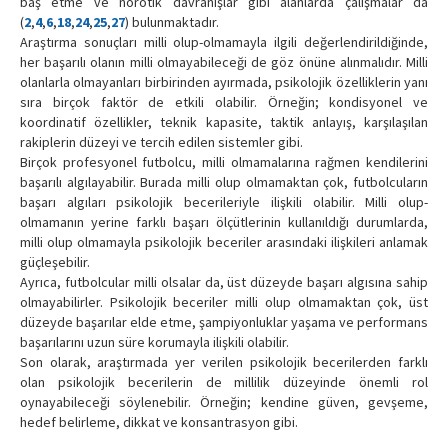
baş etme ve nörotik davranışlar gibi alanlarda çalışmalar da
(
2
,
4
,
6
,
18
,
24
,
25
,
27
) bulunmaktadır.
Araştırma sonuçları milli olup-olmamayla ilgili değerlendirildiğinde,
her başarılı olanın milli olmayabileceği de göz önüne alınmalıdır. Milli
olanlarla olmayanları birbirinden ayırmada, psikolojik özelliklerin yanı
sıra birçok faktör de etkili olabilir. Örneğin; kondisyonel ve
koordinatif özellikler, teknik kapasite, taktik anlayış, karşılaşılan
rakiplerin düzeyi ve tercih edilen sistemler gibi.
Birçok profesyonel futbolcu, milli olmamalarına rağmen kendilerini
başarılı algılayabilir. Burada milli olup olmamaktan çok, futbolcuların
başarı algıları psikolojik becerileriyle ilişkili olabilir. Milli olup-
olmamanın yerine farklı başarı ölçütlerinin kullanıldığı durumlarda,
milli olup olmamayla psikolojik beceriler arasındaki ilişkileri anlamak
güçleşebilir.
Ayrıca, futbolcular milli olsalar da, üst düzeyde başarı algısına sahip
olmayabilirler. Psikolojik beceriler milli olup olmamaktan çok, üst
düzeyde başarılar elde etme, şampiyonluklar yaşama ve performans
başarılarını uzun süre korumayla ilişkili olabilir.
Son olarak, araştırmada yer verilen psikolojik becerilerden farklı
olan psikolojik becerilerin de millilik düzeyinde önemli rol
oynayabileceği söylenebilir. Örneğin; kendine güven, gevşeme,
hedef belirleme, dikkat ve konsantrasyon gibi.