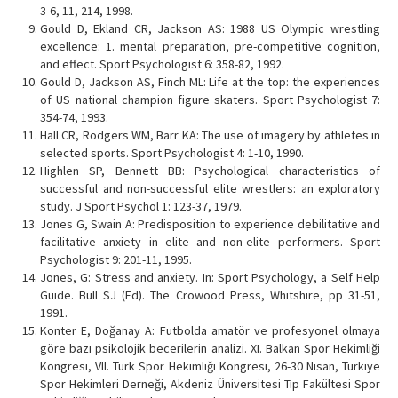
3-6, 11, 214, 1998.
Gould D, Ekland CR, Jackson AS: 1988 US Olympic wrestling
excellence: 1. mental preparation, pre-competitive cognition,
and effect. Sport Psychologist 6: 358-82, 1992.
Gould D, Jackson AS, Finch ML: Life at the top: the experiences
of US national champion figure skaters. Sport Psychologist 7:
354-74, 1993.
Hall CR, Rodgers WM, Barr KA: The use of imagery by athletes in
selected sports. Sport Psychologist 4: 1-10, 1990.
Highlen SP, Bennett BB: Psychological characteristics of
successful and non-successful elite wrestlers: an exploratory
study. J Sport Psychol 1: 123-37, 1979.
Jones G, Swain A: Predisposition to experience debilitative and
facilitative anxiety in elite and non-elite performers. Sport
Psychologist 9: 201-11, 1995.
Jones, G: Stress and anxiety. In: Sport Psychology, a Self Help
Guide. Bull SJ (Ed). The Crowood Press, Whitshire, pp 31-51,
1991.
Konter E, Doğanay A: Futbolda amatör ve profesyonel olmaya
göre bazı psikolojik becerilerin analizi. XI. Balkan Spor Hekimliği
Kongresi, VII. Türk Spor Hekimliği Kongresi, 26-30 Nisan, Türkiye
Spor Hekimleri Derneği, Akdeniz Üniversitesi Tıp Fakültesi Spor