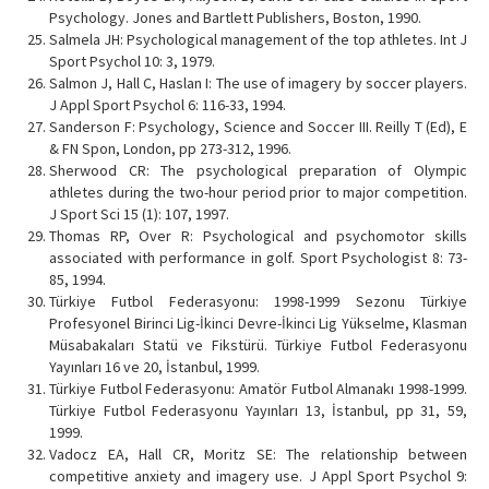
Psychology. Jones and Bartlett Publishers, Boston, 1990.
Salmela JH: Psychological management of the top athletes. Int J
Sport Psychol 10: 3, 1979.
Salmon J, Hall C, Haslan I: The use of imagery by soccer players.
J Appl Sport Psychol 6: 116-33, 1994.
Sanderson F: Psychology, Science and Soccer III. Reilly T (Ed), E
& FN Spon, London, pp 273-312, 1996.
Sherwood CR: The psychological preparation of Olympic
athletes during the two-hour period prior to major competition.
J Sport Sci 15 (1): 107, 1997.
Thomas RP, Over R: Psychological and psychomotor skills
associated with performance in golf. Sport Psychologist 8: 73-
85, 1994.
Türkiye Futbol Federasyonu: 1998-1999 Sezonu Türkiye
Profesyonel Birinci Lig-İkinci Devre-İkinci Lig Yükselme, Klasman
Müsabakaları Statü ve Fikstürü. Türkiye Futbol Federasyonu
Yayınları 16 ve 20, İstanbul, 1999.
Türkiye Futbol Federasyonu: Amatör Futbol Almanakı 1998-1999.
Türkiye Futbol Federasyonu Yayınları 13, İstanbul, pp 31, 59,
1999.
Vadocz EA, Hall CR, Moritz SE: The relationship between
competitive anxiety and imagery use. J Appl Sport Psychol 9: