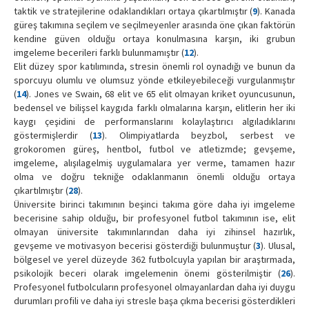
taktik ve stratejilerine odaklandıkları ortaya çıkartılmıştır (
9
). Kanada
güreş takımına seçilem ve seçilmeyenler arasında öne çıkan faktörün
kendine güven olduğu ortaya konulmasına karşın, iki grubun
imgeleme becerileri farklı bulunmamıştır (
12
).
Elit düzey spor katılımında, stresin önemli rol oynadığı ve bunun da
sporcuyu olumlu ve olumsuz yönde etkileyebileceği vurgulanmıştır
(
14
). Jones ve Swain, 68 elit ve 65 elit olmayan kriket oyuncusunun,
bedensel ve bilişsel kaygıda farklı olmalarına karşın, elitlerin her iki
kaygı çeşidini de performanslarını kolaylaştırıcı algıladıklarını
göstermişlerdir (
13
). Olimpiyatlarda beyzbol, serbest ve
grokoromen güreş, hentbol, futbol ve atletizmde; gevşeme,
imgeleme, alışılagelmiş uygulamalara yer verme, tamamen hazır
olma ve doğru tekniğe odaklanmanın önemli olduğu ortaya
çıkartılmıştır (
28
).
Üniversite birinci takımının beşinci takıma göre daha iyi imgeleme
becerisine sahip olduğu, bir profesyonel futbol takımının ise, elit
olmayan üniversite takımınlarından daha iyi zihinsel hazırlık,
gevşeme ve motivasyon becerisi gösterdiği bulunmuştur (
3
). Ulusal,
bölgesel ve yerel düzeyde 362 futbolcuyla yapılan bir araştırmada,
psikolojik beceri olarak imgelemenin önemi gösterilmiştir (
26
).
Profesyonel futbolcuların profesyonel olmayanlardan daha iyi duygu
durumları profili ve daha iyi stresle başa çıkma becerisi gösterdikleri