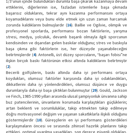
1/3’ünün içinde bulundukları durumla başa çıkarak kazanmaya devam
ettiklerini, diğerlerinin ise, fazladan istemlerle başa çıkmada
başarısız olduklarını, tekrar aynı kazanma performansını ortaya
koyamadıklarını veya bunu elde etmek için uzun zaman harcamak
zorunda kaldıklarını bulmuşlardır (
16
). Baillie ve Ogilvie, olimpik ve
profesyonel sporlarda, performansı bozan faktörlerin, yarışma
stresi, medya, yolculuk, devamlı başarılı olmayla ilgili sporcunun
kendisinden ve dışarıdan gelen baskılar olduğunu; stres ve baskıyla
başa çıkma gibi faktörlerin ise, her düzeyde yaşanabileceğini
belirtmişlerdir (
4
). Antonelli, üst düzey sporcuların, “başarı fobisi”ne
ilişkin birçok baskı faktörünün etkisi altında kaldıklarını belirtmiştir
(
2
).
Becerili golfçülerin, baskı altında daha iyi performans ortaya
koydukları, olumsuz faktörler karşısında daha iyi odaklandıkları,
dikkatlerini daha iyi yönlendirdikleri, olumsuz düşünce ve duygu
durumlarıyla daha iyi başa çıktıkları bulunmuştur (
29
). Gould, Jackson
ve Finch, 1985-1990 yılları arasında ulusal şampiyonluk ünvanına sahip
buz patencilerinin, ünvanlarını korumada karşılaştıkları güçlüklerin;
artan beklenti ve sorumluluklar, takip etmekten takip edilmeye
doğru motivasyonel değişim ve yaşanan sakatlıklarla ilişkili olduğunu
göstermişlerdir (
10
). Güreşçilerin en iyi performans gösterdikleri
karşılaşmaların öncesi ve sırasında zihinsel hazırlık planlarını takip
ettikleri, optimal uyarılma yaşadıkları, son derece güvenli oldukları,