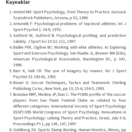
Kaynaklar
Anshel MH: Sport Psychology, from Theory to Practice. Gorsuck
Scarisbrick Publishers, Arizona, p 52, 1990.
Antonelli F: Psychological problems of top-level athletes. Int J
Sport Psychol 1: 34-9, 1970.
Ashford W, Ashford B: Psychological profiling and predictive
validity. J Sport Sci 15 (1): 111, 1997.
Baillie PHF, Ogilvie BC: Working with elite athletes. In: Exploring
Sport and Exercise Psychology. Van Raalte JL, Brewer BW (Eds),
American Psychological Association, Washington DC, p 347,
1996.
Barr K, Hall CR: The use of imagery by rowers. Int J Sport
Psychol 23: 243-61, 1992.
Bouer G: Soccer Techniques, Tactics and Teamwork. Sterling
Publishing Co Inc, New York, pp 10, 15-6, 154-5, 1993.
Brandao MRF, Medina JP, Dias C: The POMS profile of the soccer
players from Sao Paulo Futebol Clube as related to four
different categories. International Society of Sport Psychology
(ISSP) IXth World Congress of Sport Psychology. Innovations in
Sport Psychology: Linking Theory and Practice, Israel, July 5-9,
Proceedings Pt 1, pp 145, 147, 1997.
Goldberg AS: Sports Slump Busting. Human Kinetics, IIIinois, pp