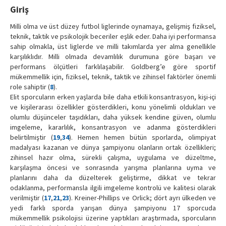
Giriş
Milli olma ve üst düzey futbol liglerinde oynamaya, gelişmiş fiziksel,
teknik, taktik ve psikolojik beceriler eşlik eder. Daha iyi performansa
sahip olmakla, üst liglerde ve milli takımlarda yer alma genellikle
karşılıklıdır. Milli olmada devamlılık durumuna göre başarı ve
performans ölçütleri farklılaşabilir. Goldberg’e göre sportif
mükemmellik için, fiziksel, teknik, taktik ve zihinsel faktörler önemli
role sahiptir (
8
).
Elit sporcuların erken yaşlarda bile daha etkili konsantrasyon, kişi-içi
ve kişilerarası özellikler gösterdikleri, konu yönelimli oldukları ve
olumlu düşünceler taşıdıkları, daha yüksek kendine güven, olumlu
imgeleme, kararlılık, konsantrasyon ve adanma gösterdikleri
belirtilmiştir (
19
,
34
). Hemen hemen bütün sporlarda, olimpiyat
madalyası kazanan ve dünya şampiyonu olanların ortak özellikleri;
zihinsel hazır olma, sürekli çalışma, uygulama ve düzeltme,
karşılaşma öncesi ve sonrasında yarışma planlarına uyma ve
planlarını daha da düzelterek geliştirme, dikkat ve tekrar
odaklanma, performansla ilgili imgeleme kontrolü ve kalitesi olarak
verilmiştir (
17
,
21
,
23
). Kreiner-Phillips ve Orlick; dört ayrı ülkeden ve
yedi farklı sporda yarışan dünya şampiyonu 17 sporcuda
mükemmellik psikolojisi üzerine yaptıkları araştırmada, sporcuların