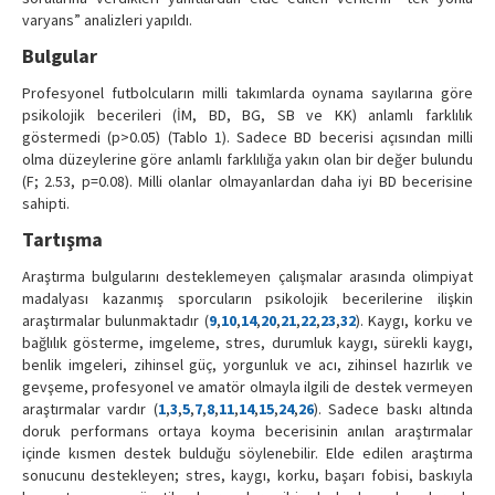
varyans” analizleri yapıldı.
Bulgular
Profesyonel futbolcuların milli takımlarda oynama sayılarına göre
psikolojik becerileri (İM, BD, BG, SB ve KK) anlamlı farklılık
göstermedi (p>0.05) (Tablo 1). Sadece BD becerisi açısından milli
olma düzeylerine göre anlamlı farklılığa yakın olan bir değer bulundu
(F; 2.53, p=0.08). Milli olanlar olmayanlardan daha iyi BD becerisine
sahipti.
Tartışma
Araştırma bulgularını desteklemeyen çalışmalar arasında olimpiyat
madalyası kazanmış sporcuların psikolojik becerilerine ilişkin
araştırmalar bulunmaktadır (
9
,
10
,
14
,
20
,
21
,
22
,
23
,
32
). Kaygı, korku ve
bağlılık gösterme, imgeleme, stres, durumluk kaygı, sürekli kaygı,
benlik imgeleri, zihinsel güç, yorgunluk ve acı, zihinsel hazırlık ve
gevşeme, profesyonel ve amatör olmayla ilgili de destek vermeyen
araştırmalar vardır (
1
,
3
,
5
,
7
,
8
,
11
,
14
,
15
,
24
,
26
). Sadece baskı altında
doruk performans ortaya koyma becerisinin anılan araştırmalar
içinde kısmen destek bulduğu söylenebilir. Elde edilen araştırma
sonucunu destekleyen; stres, kaygı, korku, başarı fobisi, baskıyla