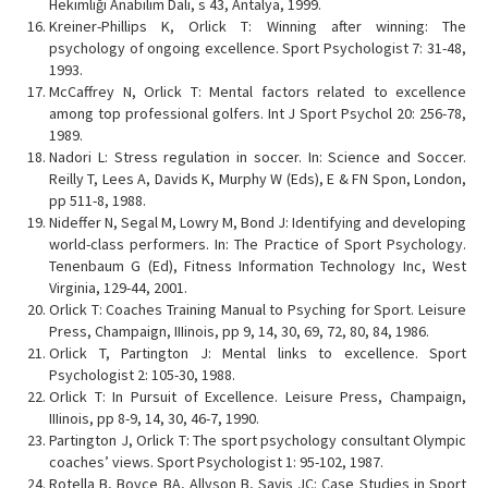
Hekimliği Anabilim Dalı, s 43, Antalya, 1999.
Kreiner-Phillips K, Orlick T: Winning after winning: The
psychology of ongoing excellence. Sport Psychologist 7: 31-48,
1993.
McCaffrey N, Orlick T: Mental factors related to excellence
among top professional golfers. Int J Sport Psychol 20: 256-78,
1989.
Nadori L: Stress regulation in soccer. In: Science and Soccer.
Reilly T, Lees A, Davids K, Murphy W (Eds), E & FN Spon, London,
pp 511-8, 1988.
Nideffer N, Segal M, Lowry M, Bond J: Identifying and developing
world-class performers. In: The Practice of Sport Psychology.
Tenenbaum G (Ed), Fitness Information Technology Inc, West
Virginia, 129-44, 2001.
Orlick T: Coaches Training Manual to Psyching for Sport. Leisure
Press, Champaign, IIIinois, pp 9, 14, 30, 69, 72, 80, 84, 1986.
Orlick T, Partington J: Mental links to excellence. Sport
Psychologist 2: 105-30, 1988.
Orlick T: In Pursuit of Excellence. Leisure Press, Champaign,
IIIinois, pp 8-9, 14, 30, 46-7, 1990.
Partington J, Orlick T: The sport psychology consultant Olympic
coaches’ views. Sport Psychologist 1: 95-102, 1987.
Rotella B, Boyce BA, Allyson B, Savis JC: Case Studies in Sport