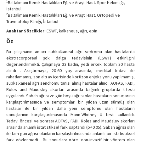
1
Baltalimanı Kemik Hastalıkları Eğ. ve Araşt. Hast. Spor Hekimliği,
Contact Us
İstanbul
2
Baltalimanı Kemik Hastalıkları Eğ. ve Araşt. Hast. Ortopedi ve
Travmatoloji Kliniği, İstanbul
Anahtar Sözcükler:
ESWT, kalkaneus, ağrı, epin
Öz
Bu çalışmanın amacı subkalkaneal ağrı sedromu olan hastalarda
ekstracorporeal şok dalga tedavisinin (ESWT) etkinliğini
değerlendirmekti. Çalışmaya 23 kadın, yedi erkek toplam 30 hasta
alındı . Araştırmaya, 20-60 yaş arasında, medikal tedavi ile
rahatlamamış, son altı ay içerisinde kortizon enjeksiyonu yapılmamış,
subkalkaneal ağrı sendromu tanısı almış hastalar alındı. AOFAS, FADI,
Roles and Maudsley skorları arasında bağımlı gruplarda t-testi
uygulandı. Sabah ağrısı ve gün boyu ağrısı olan hastaların sonuçlarının
karşılaştırılmasında ve semptomları bir yıldan uzun sürmüş olan
hastalar ile bir yıldan daha yeni semptomu olan hastaların
sonuçlarının karşılaştırılmasında Mann-Whitney U testi kullanıldı.
Tedavi öncesi ve sonrası AOFAS, FADI, Roles and Maudsley skorları
arasında anlamlı istatistiksel fark saptandı (p<0.05). Sabah ağrısı olan
ile tam gün ağrısı olanların karşılaştırılmasında anlamlı bir istatistiksel
fark gözlenmedi . Bu sonuçlara göre, non-invazif bir yöntem olan