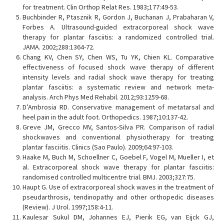
for treatment. Clin Orthop Relat Res. 1983;177:49-53.
Buchbinder R, Ptasznik R, Gordon J, Buchanan J, Prabaharan V,
Forbes A. Ultrasound-guided extracorporeal shock wave
therapy for plantar fasciitis: a randomized controlled trial.
JAMA. 2002;288:1364-72.
Chang KV, Chen SY, Chen WS, Tu YK, Chien KL. Comparative
effectiveness of focused shock wave therapy of different
intensity levels and radial shock wave therapy for treating
plantar fasciitis: a systematic review and network meta-
analysis. Arch Phys Med Rehabil. 2012;93:1259-68.
D’Ambrosia RD. Conservative management of metatarsal and
heel pain in the adult foot. Orthopedics. 1987;10:137-42.
Greve JM, Grecco MV, Santos-Silva PR. Comparison of radial
shockwaves and conventional physiotherapy for treating
plantar fasciitis. Clinics (Sao Paulo). 2009;64:97-103.
Haake M, Buch M, Schoellner C, Goebel F, Vogel M, Mueller I, et
al. Extracorporeal shock wave therapy for plantar fasciitis:
randomised controlled multicentre trial. BMJ. 2003;327:75.
Haupt G. Use of extracorporeal shock waves in the treatment of
pseudarthrosis, tendinopathy and other orthopedic diseases
(Review). J Urol. 1997;158:4-11.
Kaulesar Sukul DM, Johannes EJ, Pierik EG, van Eijck GJ,