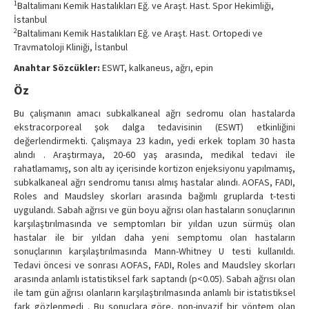
1
Baltalimanı Kemik Hastalıkları Eğ. ve Araşt. Hast. Spor Hekimliği,
Contact Us
İstanbul
2
Baltalimanı Kemik Hastalıkları Eğ. ve Araşt. Hast. Ortopedi ve
Travmatoloji Kliniği, İstanbul
Anahtar Sözcükler:
ESWT, kalkaneus, ağrı, epin
Öz
Bu çalışmanın amacı subkalkaneal ağrı sedromu olan hastalarda
ekstracorporeal şok dalga tedavisinin (ESWT) etkinliğini
değerlendirmekti. Çalışmaya 23 kadın, yedi erkek toplam 30 hasta
alındı . Araştırmaya, 20-60 yaş arasında, medikal tedavi ile
rahatlamamış, son altı ay içerisinde kortizon enjeksiyonu yapılmamış,
subkalkaneal ağrı sendromu tanısı almış hastalar alındı. AOFAS, FADI,
Roles and Maudsley skorları arasında bağımlı gruplarda t-testi
uygulandı. Sabah ağrısı ve gün boyu ağrısı olan hastaların sonuçlarının
karşılaştırılmasında ve semptomları bir yıldan uzun sürmüş olan
hastalar ile bir yıldan daha yeni semptomu olan hastaların
sonuçlarının karşılaştırılmasında Mann-Whitney U testi kullanıldı.
Tedavi öncesi ve sonrası AOFAS, FADI, Roles and Maudsley skorları
arasında anlamlı istatistiksel fark saptandı (p<0.05). Sabah ağrısı olan
ile tam gün ağrısı olanların karşılaştırılmasında anlamlı bir istatistiksel
fark gözlenmedi . Bu sonuçlara göre, non-invazif bir yöntem olan