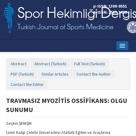
p-ISSN: 1300-0551
e-ISSN: 2587-1498
Home
Abstract
Abstract (Turkish)
Full Text (Turkish)
Current Issue
PDF (Turkish)
Similar Articles
Contact the Author
Online First
Contact the Editor
Aims and Scope
TRAVMASIZ MYOZİTİS OSSİFİKANS: OLGU
Editorial Board
SUNUMU
Instructions to Authors
Seçkin ŞENIŞIK
Copyright Transfer Form
İzmir Katip Çelebi Üniversitesi Atatürk Eğitim ve Araştırma