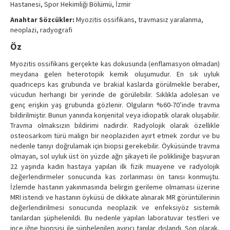
Hastanesi, Spor Hekimliği Bölümü, İzmir
Contact Us
Anahtar Sözcükler:
Myozitis ossifikans, travmasız yaralanma,
neoplazi, radyografi
Öz
Myozitis ossifikans gerçekte kas dokusunda (enflamasyon olmadan)
meydana gelen heterotopik kemik oluşumudur. En sık uyluk
quadriceps kas grubunda ve brakial kaslarda görülmekle beraber,
vücudun herhangi bir yerinde de görülebilir. Sıklıkla adolesan ve
genç erişkin yaş grubunda gözlenir. Olguların %60-70’inde travma
bildirilmiştir. Bunun yanında konjenital veya idiopatik olarak oluşabilir.
Travma olmaksızın bildirimi nadirdir. Radyolojik olarak özellikle
osteosarkom türü malign bir neoplaziden ayırt etmek zordur ve bu
nedenle tanıyı doğrulamak için biopsi gerekebilir. Öyküsünde travma
olmayan, sol uyluk üst ön yüzde ağrı şikayeti ile polikliniğe başvuran
22 yaşında kadın hastaya yapılan ilk fizik muayene ve radyolojik
değerlendirmeler sonucunda kas zorlanması ön tanısı konmuştu.
İzlemde hastanın yakınmasında belirgin gerileme olmaması üzerine
MRI istendi ve hastanın öyküsü de dikkate alınarak MR görüntülerinin
değerlendirilmesi sonucunda neoplazik ve enfeksiyöz sistemik
tanılardan şüphelenildi. Bu nedenle yapılan laboratuvar testleri ve
ince iğne biopsisi ile şüphelenilen ayırıcı tanılar dışlandı. Son olarak,