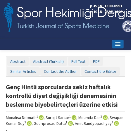
p-ISSN: 1300-0551
e-ISSN: 2587-1498
Home
Abstract
Abstract (Turkish)
Full Text
PDF
Current Issue
Similar Articles
Contact the Author
Contact the Editor
Online First
Genç Hintli sporcularda sekiz haftalık
Aims and Scope
kontrollü diyet değişikliği denemesinin
Editorial Board
beslenme biyobelirteçleri üzerine etkisi
Instructions to Authors
1
1
2
Monalisa Debnath
, Surojit Sarkar
, Moumita Das
, Swapan
3
1
4
Kumar Dey
, Gouriprosad Datta
, Amit Bandyopadhyay
Copyright Transfer Form