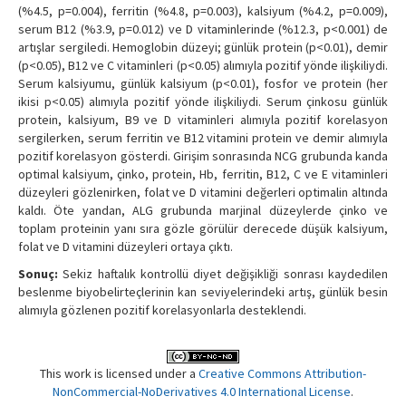
(%4.5, p=0.004), ferritin (%4.8, p=0.003), kalsiyum (%4.2, p=0.009),
serum B12 (%3.9, p=0.012) ve D vitaminlerinde (%12.3, p<0.001) de
artışlar sergiledi. Hemoglobin düzeyi; günlük protein (p<0.01), demir
(p<0.05), B12 ve C vitaminleri (p<0.05) alımıyla pozitif yönde ilişkiliydi.
Serum kalsiyumu, günlük kalsiyum (p<0.01), fosfor ve protein (her
ikisi p<0.05) alımıyla pozitif yönde ilişkiliydi. Serum çinkosu günlük
protein, kalsiyum, B9 ve D vitaminleri alımıyla pozitif korelasyon
sergilerken, serum ferritin ve B12 vitamini protein ve demir alımıyla
pozitif korelasyon gösterdi. Girişim sonrasında NCG grubunda kanda
optimal kalsiyum, çinko, protein, Hb, ferritin, B12, C ve E vitaminleri
düzeyleri gözlenirken, folat ve D vitamini değerleri optimalin altında
kaldı. Öte yandan, ALG grubunda marjinal düzeylerde çinko ve
toplam proteinin yanı sıra gözle görülür derecede düşük kalsiyum,
folat ve D vitamini düzeyleri ortaya çıktı.
Sonuç:
Sekiz haftalık kontrollü diyet değişikliği sonrası kaydedilen
beslenme biyobelirteçlerinin kan seviyelerindeki artış, günlük besin
alımıyla gözlenen pozitif korelasyonlarla desteklendi.
This work is licensed under a
Creative Commons Attribution-
NonCommercial-NoDerivatives 4.0 International License
.