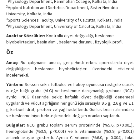
1
Physiology Department, Rammohan College, Kolkata, India
Contact Us
2
Applied Nutrition and Dietetics Department, Sister Nivedita
University, Kolkata, India
3
Sports Sciences Faculty, University of Calcutta, Kolkata, India
4
Physiology Department, University of Calcutta, Kolkata, India
Anahtar Sözcükler:
Kontrollü diyet değişikliği, beslenme
biyobelirteçleri, besin alımı, beslenme durumu, fizyolojik profil
Öz
Amaç:
Bu çalışmanın amacı, genç Hintli erkek sporcularda diyet
değişikliğinin beslenme biyobelirteçleri üzerindeki etkilerini
incelemekti.
Yöntem:
Seksen sekiz futbolcu ve hokey oyuncusu rastgele olarak
isteğe bağlı gruba (ALG) ve beslenme danışmanlığı grubuna (NCG)
ayrıldı. NCG üzerinde sekiz haftalık diyet değişikliği denemesi
uygulandı ve vücut ağırlığının her günü için sırasıyla 9.5 g, 2.6 g ve 2.1
g karbonhidrat, protein ve yağ hedeflendi. Günlük besin alımındaki
ve beslenme biyo-belirteçlerindeki değişim oranları saptandı.
Bulgular:
NCG grubu toplam serum proteininde (%5.6, p<0.001),
hemoglobinde (%3.9, p<0.001) ve E vitamininde (%2.9, p<0.001)
anlamlı artışlar gösterdi. Ayrıca C vitamini (%6.0, p=0.004), folat