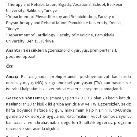
1
Therapy and Rehabilitation, Bigadiç Vocational School, Balıkesir
Contact Us
University, Balıkesir, Türkiye
2
Department of Physiotherapy and Rehabilitation, Faculty of
Physiotherapy and Rehabilitation, Pamukkale University, Denizli,
Türkiye
3
Department of Cardiology, Faculty of Medicine, Pamukkale
University, Denizli, Türkiye
Anahtar Sözcükler:
Egzersiznordik yürüyüş, prehipertansif,
postmenopozal
Öz
Amaç:
Bu çalışmada, prehipertansif postmenopozal kadınlarda
nordik yürüyüş (NW) ve geleneksel yürüyüşün (TW) kan basıncı ve
istirahat kalp atım hızı üzerindeki etkilerini araştırmak amaçlandı.
Gereç ve Yöntem:
Çalışmaya yaşları 57.9 ± 7.2 olan 20 kadın katıldı.
Katılımcılar 10'ar kişilik iki gruba ayrıldı: NW ve TW. Egzersizler, sekiz
hafta boyunca haftada üç gün, maksimum kalp hızının %40-60'ında
günde 50 dk süreyle uygulandı. Katılımcıların vücut kompozisyonu,
kan basıncı ve istirahat nabız değerleri 8 haftalık egzersiz programı
öncesi ve sonrasında ölçüldü.