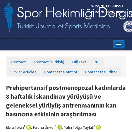
p-ISSN: 1300-0551
e-ISSN: 2587-1498
Home
Abstract
Abstract (Turkish)
Full Text
PDF
Current Issue
Similar Articles
Contact the Author
Contact the Editor
Online First
Prehipertansif postmenopozal kadınlarda
Aims and Scope
8 haftalık İskandinav yürüyüşü ve
Editorial Board
geleneksel yürüyüş antrenmanının kan
basıncına etkisinin araştırılması
Instructions to Authors
Copyright Transfer Form
1
2
3
Ebru Tekin
, Fatma Ünver
, Yalın Tolga Yaylalı