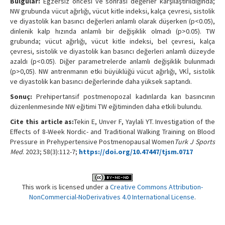
Bulgular:
Egzersiz öncesi ve sonrası değerler karşılaştırıldığında;
NW grubunda vücut ağırlığı, vücut kitle indeksi, kalça çevresi, sistolik
ve diyastolik kan basıncı değerleri anlamlı olarak düşerken (p<0.05),
dinlenik kalp hızında anlamlı bir değişiklik olmadı (p>0.05). TW
grubunda; vücut ağırlığı, vücut kitle indeksi, bel çevresi, kalça
çevresi, sistolik ve diyastolik kan basıncı değerleri anlamlı düzeyde
azaldı (p<0.05). Diğer parametrelerde anlamlı değişiklik bulunmadı
(p>0,05). NW antrenmanın etki büyüklüğü vücut ağırlığı, VKİ, sistolik
ve diyastolik kan basıncı değerlerinde daha yüksek saptandı.
Sonuç:
Prehipertansif postmenopozal kadınlarda kan basıncının
düzenlenmesinde NW eğitimi TW eğitiminden daha etkili bulundu.
Cite this article as:
Tekin E, Unver F, Yaylali YT. Investigation of the
Effects of 8-Week Nordic- and Traditional Walking Training on Blood
Pressure in Prehypertensive Postmenopausal Women
Turk J Sports
Med
. 2023; 58(3):112-7;
https://doi.org/10.47447/tjsm.0717
This work is licensed under a
Creative Commons Attribution-
NonCommercial-NoDerivatives 4.0 International License
.