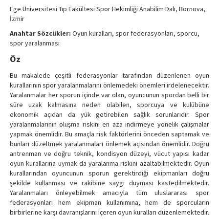
Contact Us
Ege Üniversitesi Tıp Fakültesi Spor Hekimliği Anabilim Dalı, Bornova,
İzmir
Anahtar Sözcükler:
Oyun kuralları, spor federasyonları, sporcu,
spor yaralanması
Öz
Bu makalede çeşitli federasyonlar tarafından düzenlenen oyun
kurallarının spor yaralanmalarını önlemedeki önemleri irdelenecektir.
Yaralanmalar her sporun içinde var olan, oyuncunun spordan belli bir
süre uzak kalmasına neden olabilen, sporcuya ve kulübüne
ekonomik açıdan da yük getirebilen sağlık sorunlarıdır. Spor
yaralanmalarının oluşma riskini en aza indirmeye yönelik çalışmalar
yapmak önemlidir. Bu amaçla risk faktörlerini önceden saptamak ve
bunları düzeltmek yaralanmaları önlemek açısından önemlidir. Doğru
antrenman ve doğru teknik, kondisyon düzeyi, vücut yapısı kadar
oyun kurallarına uymak da yaralanma riskini azaltabilmektedir. Oyun
kurallarından oyuncunun sporun gerektirdiği ekipmanları doğru
şekilde kullanması ve rakibine saygı duyması kastedilmektedir.
Yaralanmaları önleyebilmek amacıyla tüm uluslararası spor
federasyonları hem ekipman kullanımına, hem de sporcuların
birbirlerine karşı davranışlarını içeren oyun kuralları düzenlemektedir.