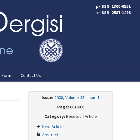
p-ISSN: 1300-0551
e-ISSN: 2587-1498
r Form
Contact Us
Issue:
2008, Volume 43, Issue 1
Page:
001-006
Category:
Research Article
Next Article
Abstract