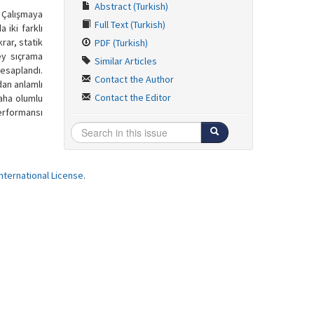
Abstract (Turkish)
 Çalışmaya
Full Text (Turkish)
 iki farklı
rar, statik
PDF (Turkish)
ey sıçrama
Similar Articles
hesaplandı.
Contact the Author
dan anlamlı
Contact the Editor
daha olumlu
performansı
ternational License
.