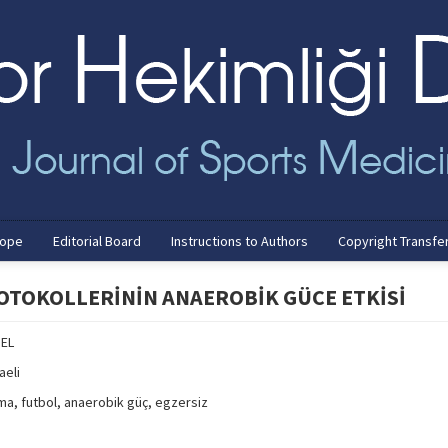
cope
Editorial Board
Instructions to Authors
Copyright Transfe
OTOKOLLERİNİN ANAEROBİK GÜCE ETKİSİ
NEL
aeli
a, futbol, anaerobik güç, egzersiz