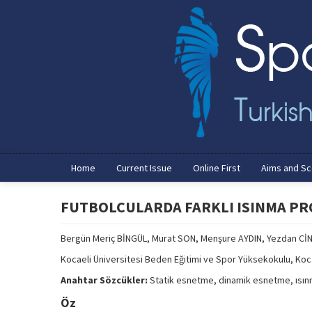
Home
Current Issue
Online First
Aims and S
FUTBOLCULARDA FARKLI ISINMA PR
Bergün Meriç BİNGÜL, Murat SON, Menşure AYDIN, Yezdan Cİ
Kocaeli Üniversitesi Beden Eğitimi ve Spor Yüksekokulu, Koc
Anahtar Sözcükler:
Statik esnetme, dinamik esnetme, ısınm
Öz