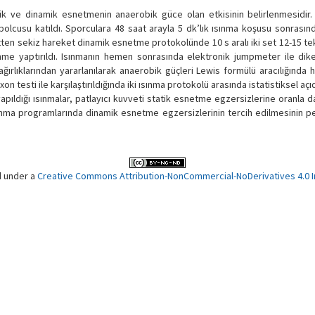
tik ve dinamik esnetmenin anaerobik güce olan etkisinin belirlenmesidir.
cusu katıldı. Sporculara 48 saat arayla 5 dk’lık ısınma koşusu sonrasında
en sekiz hareket dinamik esnetme protokolünde 10 s aralı iki set 12-15 tek
me yaptırıldı. Isınmanın hemen sonrasında elektronik jumpmeter ile dik
ağırlıklarından yararlanılarak anaerobik güçleri Lewis formülü aracılığında 
testi ile karşılaştırıldığında iki ısınma protokolü arasında istatistiksel açı
apıldığı ısınmalar, patlayıcı kuvveti statik esnetme egzersizlerine oranla 
 ısınma programlarında dinamik esnetme egzersizlerinin tercih edilmesinin 
d under a
Creative Commons Attribution-NonCommercial-NoDerivatives 4.0 In