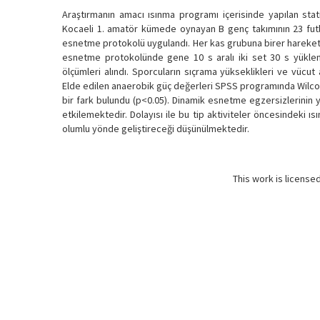
Araştırmanın amacı ısınma programı içerisinde yapılan sta
Kocaeli 1. amatör kümede oynayan B genç takımının 23 futbol
esnetme protokolü uygulandı. Her kas grubuna birer harekett
esnetme protokolünde gene 10 s aralı iki set 30 s yüklen
ölçümleri alındı. Sporcuların sıçrama yükseklikleri ve vücut 
Elde edilen anaerobik güç değerleri SPSS programında Wilcoxon 
bir fark bulundu (p<0.05). Dinamik esnetme egzersizlerinin y
etkilemektedir. Dolayısı ile bu tip aktiviteler öncesindeki
olumlu yönde geliştireceği düşünülmektedir.
This work is license