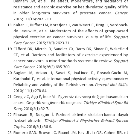
Denham JW, et al. The effect, moderators, and mediators of
resistance and aerobic exercise on health-related quality of life
in older long-term survivors of prostate cancer.
Cancer
.
2015;121(16):2821-30.
Kalter J, Buffart LM, Korstjens I, van Weert E, Brug J, Verdonck-
de Leeuw IM, et al. Moderators of the effects of group-based
physical exercise on cancer survivors’ quality of life.
Support
Care Cancer
. 2015;23(9):2623-31.
Clifford BK, Mizrahi D, Sandler CX, Barry BK, Simar D, Wakefield
CE, et al. Barriers and facilitators of exercise experienced by
cancer survivors: a mixed methods systematic review.
Support
Care Cancer
. 2018;26(3):685-700.
Saglam M, Arikan H, Savci S, Inal-Ince D, Bosnak-Guclu M,
Karabulut E, et al. International physical activity questionnaire:
Reliability and validity of the Turkish version.
Percept Mot Skills
.
2010;111(1):278-84.
Cengiz C, Aşçı F, İnce ML. Egzersiz davranışı değişim basamakları
anketi. Geçerlik ve güvenirlik çalışması.
Türkiye Klinikleri Spor Bil
Derg.
2010;2(1):32-7.
Elbasan B, Düzgün İ. Fiziksel aktivite skalaları-kanıta dayalı
fiziksel aktivite.
Türkiye Klinikleri J Physiother Rehabil-Special
Topics.
2016;2(1):36-9.
Romero SAD, Brown JC, Bauml JM, Hay JL, Li QS, Cohen RB, et