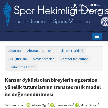
p-ISSN: 1300-0551
e-ISSN: 2587-1498
Home
Abstract
Abstract (Turkish)
Full Text (Turkish)
Current Issue
PDF (Turkish)
Similar Articles
Contact the Author
Online First
Contact the Editor
Aims and Scope
Kanser öyküsü olan bireylerin egzersize
Editorial Board
yönelik tutumlarının transteoretik model
Instructions to Authors
ile değerlendirilmesi
Copyright Transfer Form
1
2
1
3
Sabriye Ercan
, Ahsen Oğul
, Esma Arslan
, Murat Koçer