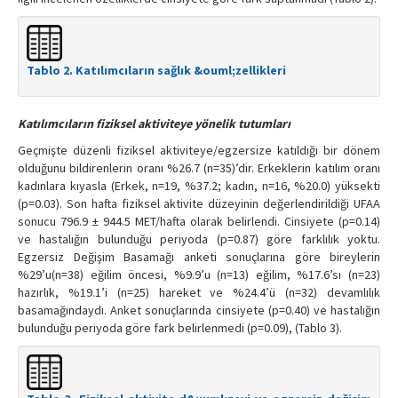
Tablo 2. Katılımcıların sağlık &ouml;zellikleri
Katılımcıların fiziksel aktiviteye yönelik tutumları
Geçmişte düzenli fiziksel aktiviteye/egzersize katıldığı bir dönem
olduğunu bildirenlerin oranı %26.7 (n=35)’dir. Erkeklerin katılım oranı
kadınlara kıyasla (Erkek, n=19, %37.2; kadın, n=16, %20.0) yüksekti
(p=0.03). Son hafta fiziksel aktivite düzeyinin değerlendirildiği UFAA
sonucu 796.9 ± 944.5 MET/hafta olarak belirlendi. Cinsiyete (p=0.14)
ve hastalığın bulunduğu periyoda (p=0.87) göre farklılık yoktu.
Egzersiz Değişim Basamağı anketi sonuçlarına göre bireylerin
%29’u(n=38) eğilim öncesi, %9.9’u (n=13) eğilim, %17.6’sı (n=23)
hazırlık, %19.1’i (n=25) hareket ve %24.4’ü (n=32) devamlılık
basamağındaydı. Anket sonuçlarında cinsiyete (p=0.40) ve hastalığın
bulunduğu periyoda göre fark belirlenmedi (p=0.09), (Tablo 3).