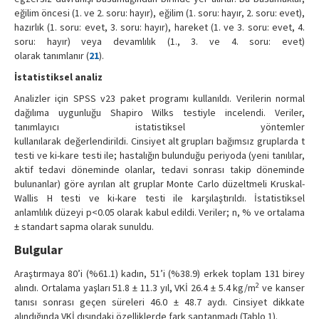
eğilim öncesi (1. ve 2. soru: hayır), eğilim (1. soru: hayır, 2. soru: evet),
hazırlık (1. soru: evet, 3. soru: hayır), hareket (1. ve 3. soru: evet, 4.
soru: hayır) veya devamlılık (1., 3. ve 4. soru: evet)
olarak tanımlanır (
21
).
İstatistiksel analiz
Analizler için SPSS v23 paket programı kullanıldı. Verilerin normal
dağılıma uygunluğu Shapiro Wilks testiyle incelendi. Veriler,
tanımlayıcı istatistiksel yöntemler
kullanılarak değerlendirildi. Cinsiyet alt grupları bağımsız gruplarda t
testi ve ki-kare testi ile; hastalığın bulunduğu periyoda (yeni tanılılar,
aktif tedavi döneminde olanlar, tedavi sonrası takip döneminde
bulunanlar) göre ayrılan alt gruplar Monte Carlo düzeltmeli Kruskal-
Wallis H testi ve ki-kare testi ile karşılaştırıldı. İstatistiksel
anlamlılık düzeyi p<0.05 olarak kabul edildi. Veriler; n, % ve ortalama
± standart sapma olarak sunuldu.
Bulgular
Araştırmaya 80’i (%61.1) kadın, 51’i (%38.9) erkek toplam 131 birey
2
alındı. Ortalama yaşları 51.8 ± 11.3 yıl, VKİ 26.4 ± 5.4 kg/m
ve kanser
tanısı sonrası geçen süreleri 46.0 ± 48.7 aydı. Cinsiyet dikkate
alındığında VKİ dışındaki özelliklerde fark saptanmadı (Tablo 1).