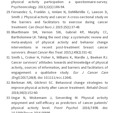
physical activity participation: a questionnaire-survey.
Psychooncology. 2013;22(1):186-94.
Fernandez S, Franklin J, Amlani N, DeMilleVille C, Lawson D,
Smith J. Physical activity and cancer: A cross-sectional study on
the barriers and facilitators to exercise during cancer
treatment.
Can Oncol Nurs J
. 2015:25(1):37-48.
Bluethmann SM, Vernon SW, Gabriel KP, Murphy CC,
Bartholomew LK. Taking the next step: a systematic review and
meta-analysis of physical activity and behavior change
interventions in recent post-treatment breast cancer
survivors.
Breast Cancer Res Treat
. 2015;149(2):331-42.
Smith L, Croker H, Fisher A, Williams K, Wardle J, Beeken RJ.
Cancer survivors’ attitudes towards and knowledge of physical
activity, sources of information, and barriers and facilitators of
engagement: a qualitative study.
Eur J Cancer Care
(Engl).
2017;26(4). doi: 10.1111/ecc.12641.
Berkman AM, Gilchrist SC. Behavioral change strategies to
improve physical activity after cancer treatment.
Rehabil Oncol
.
2018;36(3):152-60.
Ungar N, Wiskemann J, Sieverding M. Physical activity
enjoyment and self-efficacy as predictors of cancer patients’
physical activity level.
Front Psychol
. 2016;7:898. doi:
10.3389/fpsyg.2016.00898.