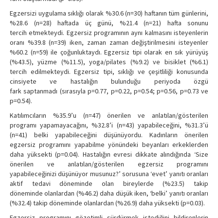
Egzersizi uygulama sıklığı olarak %30.6 (n=30) haftanın tüm günlerini,
%28.6 (n=28) haftada üç günü, %21.4 (n=21) hafta sonunu
tercih etmekteydi. Egzersiz programının aynı kalmasını isteyenlerin
oranı %39.8 (n=39) iken, zaman zaman değiştirilmesini isteyenler
%60.2 (n=59) ile çoğunluktaydı. Egzersiz tipi olarak en sık yürüyüş
(%43.5), yüzme (%11.5), yoga/pilates (%9.2) ve bisiklet (%6.1)
tercih edilmekteydi. Egzersiz tipi, sıklığı ve çeşitliliği konusunda
cinsiyete ve hastalığın bulunduğu periyoda özgü
fark saptanmadı (sırasıyla p=0.77, p=0.22, p=0.54; p=0.56, p=0.73 ve
p=0.54).
Katılımcıların %35.9’u (n=47) önerilen ve anlatılan/gösterilen
programı yapamayacağını, %32.8’i (n=43) yapabileceğini, %31.3’ü
(n=41) belki yapabileceğini düşünüyordu. Kadınların önerilen
egzersiz programını yapabilme yönündeki beyanları erkeklerden
daha yüksekti (p=0.04). Hastalığın evresi dikkate alındığında ‘Size
önerilen ve anlatılan/gösterilen egzersiz programını
yapabileceğinizi düşünüyor musunuz?’ sorusuna ‘evet’ yanıtı oranları
aktif tedavi döneminde olan bireylerde (%23.5) takip
döneminde olanlardan (%46.2) daha düşük iken, ‘belki’ yanıtı oranları
(%32.4) takip döneminde olanlardan (%26.9) daha yüksekti (p=0.03).
Egzersiz programını gözetimli sürdürmek istediğini bildirenlerin