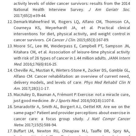
activity levels of older cancer survivors: results from the 2014
National Health Interview Survey.
J Am Geriatr Soc
.
2017;65(2):e39-44.
Demark-Wahnefried W, Rogers LQ, Alfano CM, Thomson CA,
Courneya KS, Meyerhardt JA, et al. Practical clinical
interventions for diet, physical activity, and weight control in
cancer survivors.
CA Cancer J Clin
. 2015;65(3):167-89.
Moore SC, Lee IM, Weiderpass E, Campbell PT, Sampson JN,
Kitahara CM, et al. Association of leisure-time physical activity
with risk of 26 types of cancer in 1.44 million adults.
JAMA Intern
Med
. 2016;176(6):816-25.
Cheville AL, Mustian K, Winters-Stone K, Zucker DS, Gamble GL,
Alfano CM. Cancer rehabilitation: an overview of current need,
delivery models, and levels of care.
Phys Med Rehabil Clin N
Am
. 2017;28(1):1-17.
MacAuley D, Bauman A, Frémont P. Exercise: not a miracle cure,
just good medicine.
Br J Sports Med
. 2016;50(18):1107-8.
Smaradottir A, Smith AL, Borgert AJ, Oettel KR. Are we on the
same page? Patient and provider perceptions about exercise in
cancer care: a focus group study.
J Natl Compr Cancer
Netw.
2017;15(5):588-94.
Buffart LM, Newton RU, Chinapaw MJ, Taaffe DR, Spry NA,