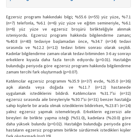
Egzersiz programı hakkındaki bilgi; %55.6 (n=55) yüz yüze, %7.1
(n=7) telefonla, %6.1 (n=6) yüz yüze ve eğitim semineriyle, %6.1
(n=6) yüz yüze ve egzersiz broşürü birlikteliğiyle alınmak
isteniyordu. Egzersiz programı hakkında bilgilendirme zamanı;
%40.8 (n=40) tedaviye başlamadan önce, %34.7 (n=34) tedavi
sırasında ve %12.2 (n=12) tedavi bitimi sonrası olarak seçildi.
Kadınlar bilgilendirme zamanı olarak tedavi bitiminden 3-6 ay sonrayı
erkeklere kıyasla daha fazla tercih ediyordu (p=0.01). Hastalığın
bulunduğu periyoda göre egzersiz programı hakkında bilgilendirme
zamanı tercihi fark oluşturmadı (p=0.07).
Katılımcılar egzersiz programını %35.9 (n=37) evde, %35.0 (n=36)
açık alanda veya doğada ve %11.7 (n=12) hastanede
uygulamak istediklerini bildirdi. Katılımcıların %31.7’si (n=32)
egzersiz sırasında aile bireyleriyle %30.7’si (n=31) benzer hastalığa
sahip kişilerle bir arada olmak istediklerini bildirirken, %23.8’i (n=24)
yalnız egzersiz yapmak istemekteydi. Erkeklerin egzersizi aile
bireyleri ile birlikte yapma isteği (%51.0), kadınlara (%20.0) göre
daha yüksek bulundu (p=0.02). Hastalığın bulunduğu periyoda göre
hastaların egzersiz programını birlikte sürdürmek istedikleri kişiler
fark oluşturmadı (p=0.39).