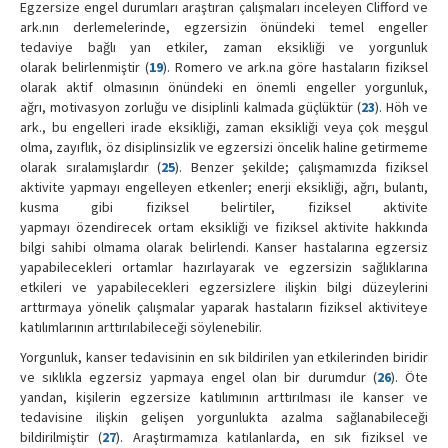
Egzersize engel durumları araştıran çalışmaları inceleyen Clifford ve
ark.nın derlemelerinde, egzersizin önündeki temel engeller
tedaviye bağlı yan etkiler, zaman eksikliği ve yorgunluk
olarak belirlenmiştir (
19
). Romero ve ark.na göre hastaların fiziksel
olarak aktif olmasının önündeki en önemli engeller yorgunluk,
ağrı, motivasyon zorluğu ve disiplinli kalmada güçlüktür (
23
). Höh ve
ark., bu engelleri irade eksikliği, zaman eksikliği veya çok meşgul
olma, zayıflık, öz disiplinsizlik ve egzersizi öncelik haline getirmeme
olarak sıralamışlardır (
25
). Benzer şekilde; çalışmamızda fiziksel
aktivite yapmayı engelleyen etkenler; enerji eksikliği, ağrı, bulantı,
kusma gibi fiziksel belirtiler, fiziksel aktivite
yapmayı özendirecek ortam eksikliği ve fiziksel aktivite hakkında
bilgi sahibi olmama olarak belirlendi. Kanser hastalarına egzersiz
yapabilecekleri ortamlar hazırlayarak ve egzersizin sağlıklarına
etkileri ve yapabilecekleri egzersizlere ilişkin bilgi düzeylerini
arttırmaya yönelik çalışmalar yaparak hastaların fiziksel aktiviteye
katılımlarının arttırılabileceği söylenebilir.
Yorgunluk, kanser tedavisinin en sık bildirilen yan etkilerinden biridir
ve sıklıkla egzersiz yapmaya engel olan bir durumdur (
26
). Öte
yandan, kişilerin egzersize katılımının arttırılması ile kanser ve
tedavisine ilişkin gelişen yorgunlukta azalma sağlanabileceği
bildirilmiştir (
27
). Araştırmamıza katılanlarda, en sık fiziksel ve