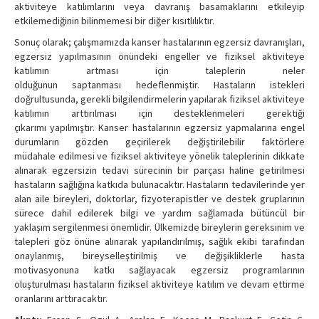
aktiviteye katılımlarını veya davranış basamaklarını etkileyip
etkilemediğinin bilinmemesi bir diğer kısıtlılıktır.
Sonuç olarak; çalışmamızda kanser hastalarının egzersiz davranışları,
egzersiz yapılmasının önündeki engeller ve fiziksel aktiviteye
katılımın artması için taleplerin neler
olduğunun saptanması hedeflenmiştir. Hastaların istekleri
doğrultusunda, gerekli bilgilendirmelerin yapılarak fiziksel aktiviteye
katılımın arttırılması için desteklenmeleri gerektiği
çıkarımı yapılmıştır. Kanser hastalarının egzersiz yapmalarına engel
durumların gözden geçirilerek değiştirilebilir faktörlere
müdahale edilmesi ve fiziksel aktiviteye yönelik taleplerinin dikkate
alınarak egzersizin tedavi sürecinin bir parçası haline getirilmesi
hastaların sağlığına katkıda bulunacaktır. Hastaların tedavilerinde yer
alan aile bireyleri, doktorlar, fizyoterapistler ve destek gruplarının
sürece dahil edilerek bilgi ve yardım sağlamada bütüncül bir
yaklaşım sergilenmesi önemlidir. Ülkemizde bireylerin gereksinim ve
talepleri göz önüne alınarak yapılandırılmış, sağlık ekibi tarafından
onaylanmış, bireyselleştirilmiş ve değişikliklerle hasta
motivasyonuna katkı sağlayacak egzersiz programlarının
oluşturulması hastaların fiziksel aktiviteye katılım ve devam ettirme
oranlarını arttıracaktır.