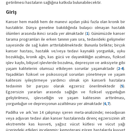
getirilmesi hastaların sağlığına katkıda bulunabilecektir.
Giriş
Kanser hem maddi hem de manevi açıdan yükü fazla olan kronik bir
hastalıktır. Dünya geneline bakıldığında bulaşıcı olmayan hastalık
ölümleri arasında ikinci sırada yer almaktadır (
1
). Günümüzde kanser
tarama programları ile erken tanının yanı sıra, tedavideki gelişmeler
sayesinde de sağ kalım arttırılabilmektedir. Bununla birlikte; birçok
kanser hastası, hastalık ve/veya tedavi kaynaklı yorgunluk, uyku
bozukluğu, kronik ağrı, kas gücü ve dayanıklılığın azalması, fiziksel
işlev kaybı, bilişsel işlevlerde bozulma, depresyon ve anksiyete gibi
yaşam kalitelerini olumsuz etkileyen sorunlar yaşamaktadır (
2
-
4
).
Yaşadıkları fiziksel ve psikososyal sorunları yönetmeye ve yaşam
kalitesini iyileştirmeye yardımcı olmak için kanserli hastalara
tedavinin bir parçası olarak egzersiz önerilmektedir (
5
).
Egzersizin yararları arasında sağlığın ve fiziksel uygunluğun
geliştirilmesi, işlevselliğin ve yaşam kalitesinin arttırılması,
yorgunluğun ve depresyonun azaltılması yer almaktadır (
6
,
7
).
Padilha ve ark.’nın 14 çalışmayı içeren meta-analizinde; neoadjuvan
veya adjuvan tedavi alan kanser hastalarında direnç egzersizinin alt
ekstremite kas kuvveti, yağsız vücut kütlesi ve vücut yağı
üzerindeki etkileri incelenmiş; kemoterapi gören hastalarda kuvvet