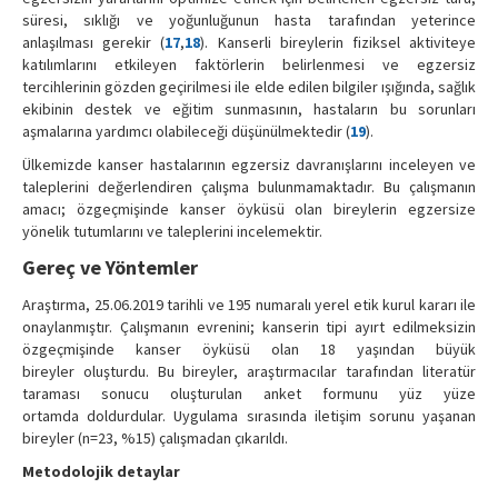
süresi, sıklığı ve yoğunluğunun hasta tarafından yeterince
anlaşılması gerekir (
17
,
18
). Kanserli bireylerin fiziksel aktiviteye
katılımlarını etkileyen faktörlerin belirlenmesi ve egzersiz
tercihlerinin gözden geçirilmesi ile elde edilen bilgiler ışığında, sağlık
ekibinin destek ve eğitim sunmasının, hastaların bu sorunları
aşmalarına yardımcı olabileceği düşünülmektedir (
19
).
Ülkemizde kanser hastalarının egzersiz davranışlarını inceleyen ve
taleplerini değerlendiren çalışma bulunmamaktadır. Bu çalışmanın
amacı; özgeçmişinde kanser öyküsü olan bireylerin egzersize
yönelik tutumlarını ve taleplerini incelemektir.
Gereç ve Yöntemler
Araştırma, 25.06.2019 tarihli ve 195 numaralı yerel etik kurul kararı ile
onaylanmıştır. Çalışmanın evrenini; kanserin tipi ayırt edilmeksizin
özgeçmişinde kanser öyküsü olan 18 yaşından büyük
bireyler oluşturdu. Bu bireyler, araştırmacılar tarafından literatür
taraması sonucu oluşturulan anket formunu yüz yüze
ortamda doldurdular. Uygulama sırasında iletişim sorunu yaşanan
bireyler (n=23, %15) çalışmadan çıkarıldı.
Metodolojik detaylar