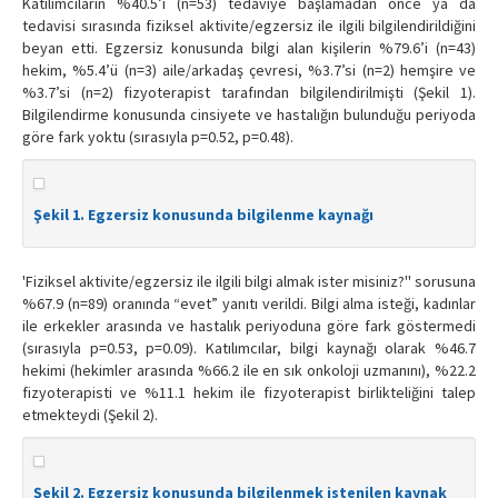
Katılımcıların %40.5’i (n=53) tedaviye başlamadan önce ya da
tedavisi sırasında fiziksel aktivite/egzersiz ile ilgili bilgilendirildiğini
beyan etti. Egzersiz konusunda bilgi alan kişilerin %79.6’i (n=43)
hekim, %5.4’ü (n=3) aile/arkadaş çevresi, %3.7’si (n=2) hemşire ve
%3.7’si (n=2) fizyoterapist tarafından bilgilendirilmişti (Şekil 1).
Bilgilendirme konusunda cinsiyete ve hastalığın bulunduğu periyoda
göre fark yoktu (sırasıyla p=0.52, p=0.48).
Şekil 1. Egzersiz konusunda bilgilenme kaynağı
'Fiziksel aktivite/egzersiz ile ilgili bilgi almak ister misiniz?'' sorusuna
%67.9 (n=89) oranında “evet” yanıtı verildi. Bilgi alma isteği, kadınlar
ile erkekler arasında ve hastalık periyoduna göre fark göstermedi
(sırasıyla p=0.53, p=0.09). Katılımcılar, bilgi kaynağı olarak %46.7
hekimi (hekimler arasında %66.2 ile en sık onkoloji uzmanını), %22.2
fizyoterapisti ve %11.1 hekim ile fizyoterapist birlikteliğini talep
etmekteydi (Şekil 2).
Şekil 2. Egzersiz konusunda bilgilenmek istenilen kaynak