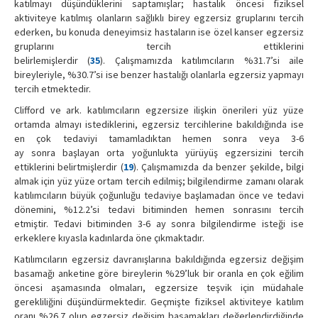
katılmayı düşündüklerini saptamışlar; hastalık öncesi fiziksel
aktiviteye katılmış olanların sağlıklı birey egzersiz gruplarını tercih
ederken, bu konuda deneyimsiz hastaların ise özel kanser egzersiz
gruplarını tercih ettiklerini
belirlemişlerdir (
35
). Çalışmamızda katılımcıların %31.7’si aile
bireyleriyle, %30.7’si ise benzer hastalığı olanlarla egzersiz yapmayı
tercih etmektedir.
Clifford ve ark. katılımcıların egzersize ilişkin önerileri yüz yüze
ortamda almayı istediklerini, egzersiz tercihlerine bakıldığında ise
en çok tedaviyi tamamladıktan hemen sonra veya 3-6
ay sonra başlayan orta yoğunlukta yürüyüş egzersizini tercih
ettiklerini belirtmişlerdir (
19
). Çalışmamızda da benzer şekilde, bilgi
almak için yüz yüze ortam tercih edilmiş; bilgilendirme zamanı olarak
katılımcıların büyük çoğunluğu tedaviye başlamadan önce ve tedavi
dönemini, %12.2’si tedavi bitiminden hemen sonrasını tercih
etmiştir. Tedavi bitiminden 3-6 ay sonra bilgilendirme isteği ise
erkeklere kıyasla kadınlarda öne çıkmaktadır.
Katılımcıların egzersiz davranışlarına bakıldığında egzersiz değişim
basamağı anketine göre bireylerin %29’luk bir oranla en çok eğilim
öncesi aşamasında olmaları, egzersize teşvik için müdahale
gerekliliğini düşündürmektedir. Geçmişte fiziksel aktiviteye katılım
oranı %26.7 olup egzersiz değişim basamakları değerlendirdiğinde