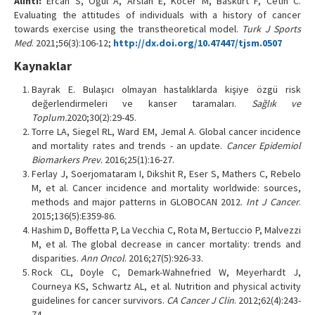
Alıntı:
Ercan S, Ogul A, Arslan E, Kocer M, Baskurt F, Cetin C.
Evaluating the attitudes of individuals with a history of cancer
towards exercise using the transtheoretical model.
Turk J Sports
Med
. 2021;56(3):106-12;
http://dx.doi.org/10.47447/tjsm.0507
Kaynaklar
Bayrak E. Bulaşıcı olmayan hastalıklarda kişiye özgü risk
değerlendirmeleri ve kanser taramaları.
Sağlık ve
Toplum.
2020;30(2):29-45.
Torre LA, Siegel RL, Ward EM, Jemal A. Global cancer incidence
and mortality rates and trends - an update.
Cancer Epidemiol
Biomarkers Prev
. 2016;25(1):16-27.
Ferlay J, Soerjomataram I, Dikshit R, Eser S, Mathers C, Rebelo
M, et al. Cancer incidence and mortality worldwide: sources,
methods and major patterns in GLOBOCAN 2012.
Int J Cancer
.
2015;136(5):E359-86.
Hashim D, Boffetta P, La Vecchia C, Rota M, Bertuccio P, Malvezzi
M, et al. The global decrease in cancer mortality: trends and
disparities.
Ann Oncol
. 2016;27(5):926-33.
Rock CL, Doyle C, Demark-Wahnefried W, Meyerhardt J,
Courneya KS, Schwartz AL, et al. Nutrition and physical activity
guidelines for cancer survivors.
CA Cancer J Clin
. 2012;62(4):243-
74.