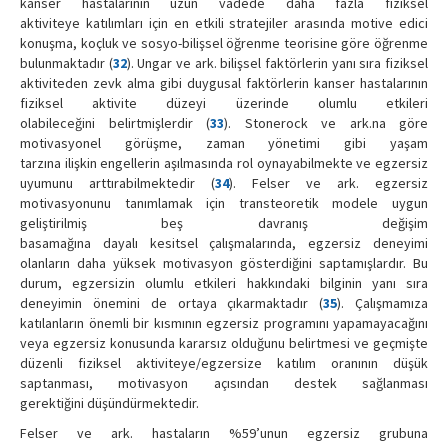
kanser hastalarının uzun vadede daha fazla fiziksel
aktiviteye katılımları için en etkili stratejiler arasında motive edici
konuşma, koçluk ve sosyo-bilişsel öğrenme teorisine göre öğrenme
bulunmaktadır (
32
). Ungar ve ark. bilişsel faktörlerin yanı sıra fiziksel
aktiviteden zevk alma gibi duygusal faktörlerin kanser hastalarının
fiziksel aktivite düzeyi üzerinde olumlu etkileri
olabileceğini belirtmişlerdir (
33
). Stonerock ve ark.na göre
motivasyonel görüşme, zaman yönetimi gibi yaşam
tarzına ilişkin engellerin aşılmasında rol oynayabilmekte ve egzersiz
uyumunu arttırabilmektedir (
34
). Felser ve ark. egzersiz
motivasyonunu tanımlamak için transteoretik modele uygun
geliştirilmiş beş davranış değişim
basamağına dayalı kesitsel çalışmalarında, egzersiz deneyimi
olanların daha yüksek motivasyon gösterdiğini saptamışlardır. Bu
durum, egzersizin olumlu etkileri hakkındaki bilginin yanı sıra
deneyimin önemini de ortaya çıkarmaktadır (
35
). Çalışmamıza
katılanların önemli bir kısmının egzersiz programını yapamayacağını
veya egzersiz konusunda kararsız olduğunu belirtmesi ve geçmişte
düzenli fiziksel aktiviteye/egzersize katılım oranının düşük
saptanması, motivasyon açısından destek sağlanması
gerektiğini düşündürmektedir.
Felser ve ark. hastaların %59’unun egzersiz grubuna