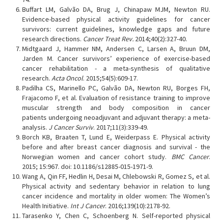
Buffart LM, Galvão DA, Brug J, Chinapaw MJM, Newton RU.
Evidence-based physical activity guidelines for cancer
survivors: current guidelines, knowledge gaps and future
research directions.
Cancer Treat Rev.
2014;40(2):327-40.
Midtgaard J, Hammer NM, Andersen C, Larsen A, Bruun DM,
Jarden M. Cancer survivors’ experience of exercise-based
cancer rehabilitation - a meta-synthesis of qualitative
research.
Acta Oncol
. 2015;54(5):609-17.
Padilha CS, Marinello PC, Galvão DA, Newton RU, Borges FH,
Frajacomo F, et al. Evaluation of resistance training to improve
muscular strength and body composition in cancer
patients undergoing neoadjuvant and adjuvant therapy: a meta-
analysis.
J Cancer Surviv
. 2017;11(3):339-49.
Borch KB, Braaten T, Lund E, Weiderpass E. Physical activity
before and after breast cancer diagnosis and survival - the
Norwegian women and cancer cohort study.
BMC Cancer
.
2015; 15:967. doi: 10.1186/s12885-015-1971-9.
Wang A, Qin FF, Hedlin H, Desai M, Chlebowski R, Gomez S, et al.
Physical activity and sedentary behavior in relation to lung
cancer incidence and mortality in older women: The Women’s
Health Initiative.
Int J Cancer
. 2016;139(10):2178-92.
Tarasenko Y, Chen C, Schoenberg N. Self-reported physical