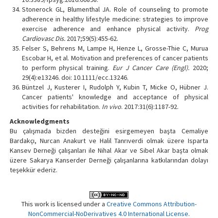
Stonerock GL, Blumenthal JA. Role of counseling to promote
adherence in healthy lifestyle medicine: strategies to improve
exercise adherence and enhance physical activity.
Prog
Cardiovasc Dis.
2017;59(5):455-62.
Felser S, Behrens M, Lampe H, Henze L, Grosse-Thie C, Murua
Escobar H, et al. Motivation and preferences of cancer patients
to perform physical training.
Eur J Cancer Care (Engl).
2020;
29(4):e13246. doi: 10.1111/ecc.13246.
Büntzel J, Kusterer I, Rudolph Y, Kubin T, Micke O, Hübner J.
Cancer patients' knowledge and acceptance of physical
activities for rehabilitation.
In vivo
. 2017:31(6):1187-92.
Acknowledgments
Bu çalışmada bizden desteğini esirgemeyen başta Cemaliye
Bardakçı, Nurcan Anakurt ve Halil Tanrıverdi olmak üzere Isparta
Kansev Derneği çalışanları ile Nihal Akar ve Sibel Akar başta olmak
üzere Sakarya Kanserder Derneği çalışanlarına katkılarından dolayı
teşekkür ederiz.
This work is licensed under a
Creative Commons Attribution-
NonCommercial-NoDerivatives 4.0 International License
.