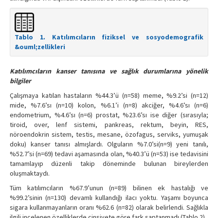
Tablo 1. Katılımcıların fiziksel ve sosyodemografik
&ouml;zellikleri
Katılımcıların kanser tanısına ve sağlık durumlarına yönelik
bilgiler
Çalışmaya katılan hastaların %44.3’ü (n=58) meme, %9.2’si (n=12)
mide, %7.6’sı (n=10) kolon, %6.1’i (n=8) akciğer, %4.6’sı (n=6)
endometrium, %4.6’sı (n=6) prostat, %23.6’sı ise diğer (sırasıyla;
tiroid, over, lenf sistemi, pankreas, rektum, beyin, RES,
nöroendokrin sistem, testis, mesane, özofagus, serviks, yumuşak
doku) kanser tanısı almışlardı. Olguların %7.0’si(n=9) yeni tanılı,
%52.7’si (n=69) tedavi aşamasında olan, %40.3’ü (n=53) ise tedavisini
tamamlayıp düzenli takip döneminde bulunan bireylerden
oluşmaktaydı.
Tüm katılımcıların %67.9’unun (n=89) bilinen ek hastalığı ve
%99.2’sinin (n=130) devamlı kullandığı ilacı yoktu. Yaşamı boyunca
sigara kullanmayanların oranı %62.6 (n=82) olarak belirlendi. Sağlıkla
ilgili incelenen özelliklerde cinsiyete göre fark saptanmadı (Tablo 2).