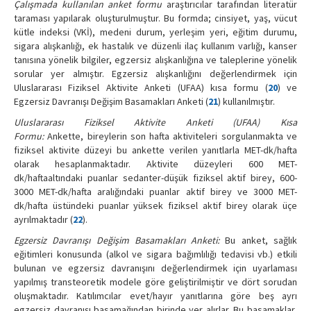
Çalışmada kullanılan anket formu
araştırıcılar tarafından literatür
taraması yapılarak oluşturulmuştur. Bu formda; cinsiyet, yaş, vücut
kütle indeksi (VKİ), medeni durum, yerleşim yeri, eğitim durumu,
sigara alışkanlığı, ek hastalık ve düzenli ilaç kullanım varlığı, kanser
tanısına yönelik bilgiler, egzersiz alışkanlığına ve taleplerine yönelik
sorular yer almıştır. Egzersiz alışkanlığını değerlendirmek için
Uluslararası Fiziksel Aktivite Anketi (UFAA) kısa formu (
20
) ve
Egzersiz Davranışı Değişim Basamakları Anketi (
21
) kullanılmıştır.
Uluslararası Fiziksel Aktivite Anketi (UFAA) Kısa
Formu:
Ankette, bireylerin son hafta aktiviteleri sorgulanmakta ve
fiziksel aktivite düzeyi bu ankette verilen yanıtlarla MET-dk/hafta
olarak hesaplanmaktadır. Aktivite düzeyleri 600 MET-
dk/haftaaltındaki puanlar sedanter-düşük fiziksel aktif birey, 600-
3000 MET-dk/hafta aralığındaki puanlar aktif birey ve 3000 MET-
dk/hafta üstündeki puanlar yüksek fiziksel aktif birey olarak üçe
ayrılmaktadır (
22
).
Egzersiz Davranışı Değişim Basamakları Anketi:
Bu anket, sağlık
eğitimleri konusunda (alkol ve sigara bağımlılığı tedavisi vb.) etkili
bulunan ve egzersiz davranışını değerlendirmek için uyarlaması
yapılmış transteoretik modele göre geliştirilmiştir ve dört sorudan
oluşmaktadır. Katılımcılar evet/hayır yanıtlarına göre beş ayrı
egzersiz davranışı basamağından birinde yer alırlar. Bu basamaklar,