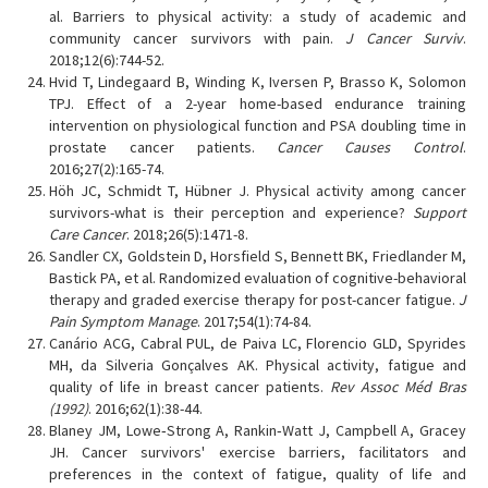
al. Barriers to physical activity: a study of academic and
community cancer survivors with pain.
J Cancer Surviv
.
2018;12(6):744-52.
Hvid T, Lindegaard B, Winding K, Iversen P, Brasso K, Solomon
TPJ. Effect of a 2-year home-based endurance training
intervention on physiological function and PSA doubling time in
prostate cancer patients.
Cancer Causes Control
.
2016;27(2):165-74.
Höh JC, Schmidt T, Hübner J. Physical activity among cancer
survivors-what is their perception and experience?
Support
Care Cancer
. 2018;26(5):1471-8.
Sandler CX, Goldstein D, Horsfield S, Bennett BK, Friedlander M,
Bastick PA, et al. Randomized evaluation of cognitive-behavioral
therapy and graded exercise therapy for post-cancer fatigue.
J
Pain Symptom Manage
. 2017;54(1):74-84.
Canário ACG, Cabral PUL, de Paiva LC, Florencio GLD, Spyrides
MH, da Silveria Gonçalves AK. Physical activity, fatigue and
quality of life in breast cancer patients.
Rev Assoc Méd Bras
(1992)
. 2016;62(1):38-44.
Blaney JM, Lowe‐Strong A, Rankin‐Watt J, Campbell A, Gracey
JH. Cancer survivors' exercise barriers, facilitators and
preferences in the context of fatigue, quality of life and