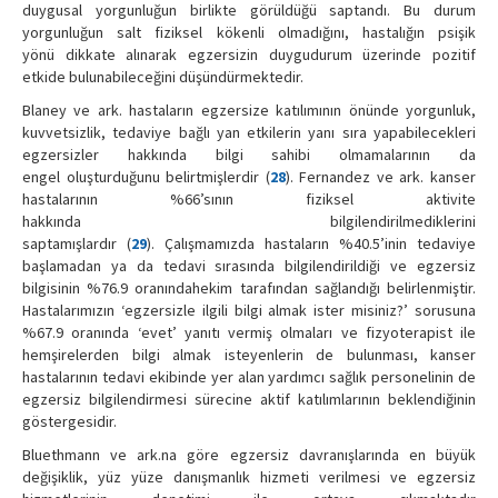
duygusal yorgunluğun birlikte görüldüğü saptandı. Bu durum
yorgunluğun salt fiziksel kökenli olmadığını, hastalığın psişik
yönü dikkate alınarak egzersizin duygudurum üzerinde pozitif
etkide bulunabileceğini düşündürmektedir.
Blaney ve ark. hastaların egzersize katılımının önünde yorgunluk,
kuvvetsizlik, tedaviye bağlı yan etkilerin yanı sıra yapabilecekleri
egzersizler hakkında bilgi sahibi olmamalarının da
engel oluşturduğunu belirtmişlerdir (
28
). Fernandez ve ark. kanser
hastalarının %66’sının fiziksel aktivite
hakkında bilgilendirilmediklerini
saptamışlardır (
29
). Çalışmamızda hastaların %40.5’inin tedaviye
başlamadan ya da tedavi sırasında bilgilendirildiği ve egzersiz
bilgisinin %76.9 oranındahekim tarafından sağlandığı belirlenmiştir.
Hastalarımızın ‘egzersizle ilgili bilgi almak ister misiniz?’ sorusuna
%67.9 oranında ‘evet’ yanıtı vermiş olmaları ve fizyoterapist ile
hemşirelerden bilgi almak isteyenlerin de bulunması, kanser
hastalarının tedavi ekibinde yer alan yardımcı sağlık personelinin de
egzersiz bilgilendirmesi sürecine aktif katılımlarının beklendiğinin
göstergesidir.
Bluethmann ve ark.na göre egzersiz davranışlarında en büyük
değişiklik, yüz yüze danışmanlık hizmeti verilmesi ve egzersiz