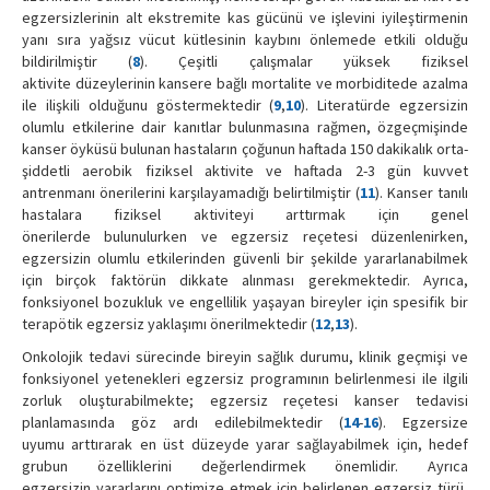
egzersizlerinin alt ekstremite kas gücünü ve işlevini iyileştirmenin
yanı sıra yağsız vücut kütlesinin kaybını önlemede etkili olduğu
bildirilmiştir (
8
). Çeşitli çalışmalar yüksek fiziksel
aktivite düzeylerinin kansere bağlı mortalite ve morbiditede azalma
ile ilişkili olduğunu göstermektedir (
9
,
10
). Literatürde egzersizin
olumlu etkilerine dair kanıtlar bulunmasına rağmen, özgeçmişinde
kanser öyküsü bulunan hastaların çoğunun haftada 150 dakikalık orta-
şiddetli aerobik fiziksel aktivite ve haftada 2-3 gün kuvvet
antrenmanı önerilerini karşılayamadığı belirtilmiştir (
11
). Kanser tanılı
hastalara fiziksel aktiviteyi arttırmak için genel
önerilerde bulunulurken ve egzersiz reçetesi düzenlenirken,
egzersizin olumlu etkilerinden güvenli bir şekilde yararlanabilmek
için birçok faktörün dikkate alınması gerekmektedir. Ayrıca,
fonksiyonel bozukluk ve engellilik yaşayan bireyler için spesifik bir
terapötik egzersiz yaklaşımı önerilmektedir (
12
,
13
).
Onkolojik tedavi sürecinde bireyin sağlık durumu, klinik geçmişi ve
fonksiyonel yetenekleri egzersiz programının belirlenmesi ile ilgili
zorluk oluşturabilmekte; egzersiz reçetesi kanser tedavisi
planlamasında göz ardı edilebilmektedir (
14
-
16
). Egzersize
uyumu arttırarak en üst düzeyde yarar sağlayabilmek için, hedef
grubun özelliklerini değerlendirmek önemlidir. Ayrıca
egzersizin yararlarını optimize etmek için belirlenen egzersiz türü,