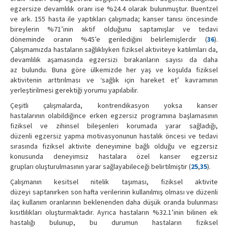
egzersize devamlılık oranı ise %24.4 olarak bulunmuştur. Buentzel
ve ark. 155 hasta ile yaptıkları çalışmada; kanser tanısı öncesinde
bireylerin %71’inin aktif olduğunu saptamışlar ve tedavi
döneminde oranın %45’e gerilediğini belirlemişlerdir (
36
).
Çalışmamızda hastaların sağlıklıyken fiziksel aktiviteye katılımları da,
devamlılık aşamasında egzersizi bırakanların sayısı da daha
az bulundu. Buna göre ülkemizde her yaş ve koşulda fiziksel
aktivitenin arttırılması ve ‘sağlık için hareket et’ kavramının
yerleştirilmesi gerektiği yorumu yapılabilir.
Çeşitli çalışmalarda, kontrendikasyon yoksa kanser
hastalarının olabildiğince erken egzersiz programına başlamasının
fiziksel ve zihinsel bileşenleri korumada yarar sağladığı,
düzenli egzersiz yapma motivasyonunun hastalık öncesi ve tedavi
sırasında fiziksel aktivite deneyimine bağlı olduğu ve egzersiz
konusunda deneyimsiz hastalara özel kanser egzersiz
grupları oluşturulmasının yarar sağlayabileceği belirtilmiştir (
25
,
35
).
Çalışmanın kesitsel nitelik taşıması, fiziksel aktivite
düzeyi saptanırken son hafta verilerinin kullanılmış olması ve düzenli
ilaç kullanım oranlarının beklenenden daha düşük oranda bulunması
kısıtlılıkları oluşturmaktadır. Ayrıca hastaların %32.1’inin bilinen ek
hastalığı bulunup, bu durumun hastaların fiziksel