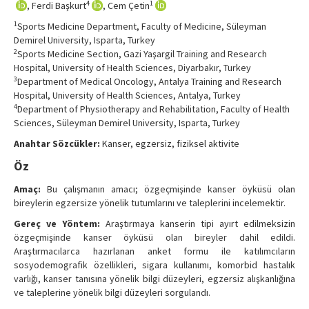
4
1
, Ferdi Başkurt
, Cem Çetin
Contact Us
1
Sports Medicine Department, Faculty of Medicine, Süleyman
Demirel University, Isparta, Turkey
2
Sports Medicine Section, Gazi Yaşargil Training and Research
Hospital, University of Health Sciences, Diyarbakır, Turkey
3
Department of Medical Oncology, Antalya Training and Research
Hospital, University of Health Sciences, Antalya, Turkey
4
Department of Physiotherapy and Rehabilitation, Faculty of Health
Sciences, Süleyman Demirel University, Isparta, Turkey
Anahtar Sözcükler:
Kanser, egzersiz, fiziksel aktivite
Öz
Amaç:
Bu çalışmanın amacı; özgeçmişinde kanser öyküsü olan
bireylerin egzersize yönelik tutumlarını ve taleplerini incelemektir.
Gereç ve Yöntem:
Araştırmaya kanserin tipi ayırt edilmeksizin
özgeçmişinde kanser öyküsü olan bireyler dahil edildi.
Araştırmacılarca hazırlanan anket formu ile katılımcıların
sosyodemografik özellikleri, sigara kullanımı, komorbid hastalık
varlığı, kanser tanısına yönelik bilgi düzeyleri, egzersiz alışkanlığına
ve taleplerine yönelik bilgi düzeyleri sorgulandı.