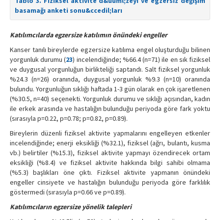
Tablo 3. Fiziksel aktivite d&uuml;zeyi ve egzersiz değişim
basamağı anketi sonu&ccedil;ları
Katılımcılarda egzersize katılımın önündeki engeller
Kanser tanılı bireylerde egzersize katılıma engel oluşturduğu bilinen
yorgunluk durumu (
23
) incelendiğinde; %66.4 (n=71) ile en sık fiziksel
ve duygusal yorgunluğun birlikteliği saptandı. Salt fiziksel yorgunluk
%24.3 (n=26) oranında, duygusal yorgunluk %9.3 (n=10) oranında
bulundu. Yorgunluğun sıklığı haftada 1-3 gün olarak en çok işaretlenen
(%30.5, n=40) seçenekti. Yorgunluk durumu ve sıklığı açısından, kadın
ile erkek arasında ve hastalığın bulunduğu periyoda göre fark yoktu
(sırasıyla p=0.22, p=0.78; p=0.82, p=0.89).
Bireylerin düzenli fiziksel aktivite yapmalarını engelleyen etkenler
incelendiğinde; enerji eksikliği (%32.1), fiziksel (ağrı, bulantı, kusma
vb.) belirtiler (%15.3), fiziksel aktivite yapmayı özendirecek ortam
eksikliği (%8.4) ve fiziksel aktivite hakkında bilgi sahibi olmama
(%5.3) başlıkları öne çıktı. Fiziksel aktivite yapmanın önündeki
engeller cinsiyete ve hastalığın bulunduğu periyoda göre farklılık
göstermedi (sırasıyla p=0.66 ve p=0.89).
Katılımcıların egzersize yönelik talepleri