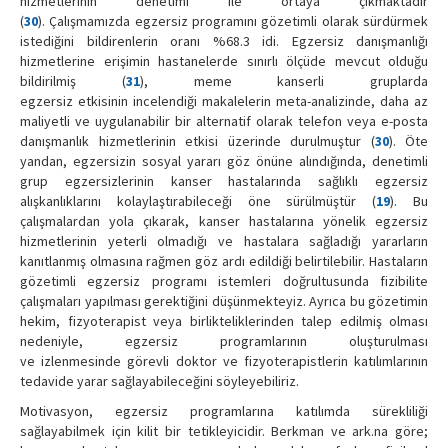
hizmetlerinin denetimi ile ortaya çıkmaktadır
(
30
). Çalışmamızda egzersiz programını gözetimli olarak sürdürmek
istediğini bildirenlerin oranı %68.3 idi. Egzersiz danışmanlığı
hizmetlerine erişimin hastanelerde sınırlı ölçüde mevcut olduğu
bildirilmiş (
31
), meme kanserli gruplarda
egzersiz etkisinin incelendiği makalelerin meta-analizinde, daha az
maliyetli ve uygulanabilir bir alternatif olarak telefon veya e-posta
danışmanlık hizmetlerinin etkisi üzerinde durulmuştur (
30
). Öte
yandan, egzersizin sosyal yararı göz önüne alındığında, denetimli
grup egzersizlerinin kanser hastalarında sağlıklı egzersiz
alışkanlıklarını kolaylaştırabileceği öne sürülmüştür (
19
). Bu
çalışmalardan yola çıkarak, kanser hastalarına yönelik egzersiz
hizmetlerinin yeterli olmadığı ve hastalara sağladığı yararların
kanıtlanmış olmasına rağmen göz ardı edildiği belirtilebilir. Hastaların
gözetimli egzersiz programı istemleri doğrultusunda fizibilite
çalışmaları yapılması gerektiğini düşünmekteyiz. Ayrıca bu gözetimin
hekim, fizyoterapist veya birlikteliklerinden talep edilmiş olması
nedeniyle, egzersiz programlarının oluşturulması
ve izlenmesinde görevli doktor ve fizyoterapistlerin katılımlarının
tedavide yarar sağlayabileceğini söyleyebiliriz.
Motivasyon, egzersiz programlarına katılımda sürekliliği
sağlayabilmek için kilit bir tetikleyicidir. Berkman ve ark.na göre;