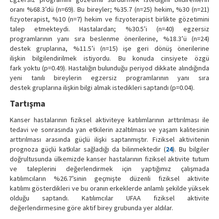
oranı %68.3’dü (n=69). Bu bireyler; %35.7 (n=25) hekim, %30 (n=21)
fizyoterapist, %10 (n=7) hekim ve fizyoterapist birlikte gözetimini
talep etmekteydi. Hastalardan; %30.5’i (n=40) egzersiz
programlarının yanı sıra beslenme önerilerine, %18.3’ü (n=24)
destek gruplarına, %11.5’i (n=15) işe geri dönüş önerilerine
ilişkin bilgilendirilmek istiyordu. Bu konuda cinsiyete özgü
fark yoktu (p=0.49). Hastalığın bulunduğu periyod dikkate alındığında
yeni tanılı bireylerin egzersiz programlarının yanı sıra
destek gruplarına ilişkin bilgi almak istedikleri saptandı (p=0.04).
Tartışma
Kanser hastalarının fiziksel aktiviteye katılımlarının arttırılması ile
tedavi ve sonrasında yan etkilerin azaltılması ve yaşam kalitesinin
arttırılması arasında güçlü ilişki saptanmıştır. Fiziksel aktivitenin
prognoza güçlü katkılar sağladığı da bilinmektedir (
24
). Bu bilgiler
doğrultusunda ülkemizde kanser hastalarının fiziksel aktivite tutum
ve taleplerini değerlendirmek için yaptığımız çalışmada
katılımcıların %26.7’sinin geçmişte düzenli fiziksel aktivite
katılımı gösterdikleri ve bu oranın erkeklerde anlamlı şekilde yüksek
olduğu saptandı. Katılımcılar UFAA fiziksel aktivite
değerlendirmesine göre aktif birey grubunda yer aldılar.