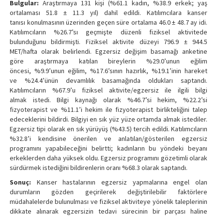
Bulgular:
Araştırmaya 131 kişi (%61.1 kadın, %38.9 erkek; yaş
ortalaması 51.8 ± 11.3 yıl) dahil edildi. Katılımcılara kanser
tanısı konulmasının üzerinden geçen süre ortalama 46.0 ± 48.7 ay idi.
Katılımcıların %26.7’sı geçmişte düzenli fiziksel aktivitede
bulunduğunu bildirmişti. Fiziksel aktivite düzeyi 796.9 ± 944.5
MET/hafta olarak belirlendi. Egzersiz değişim basamağı anketine
göre araştırmaya katılan bireylerin %29.0’unun eğilim
öncesi, %9.9’unun eğilim, %17.6’sının hazırlık, %19.1’inin hareket
ve %24.4’ünün devamlılık basamağında oldukları saptandı.
Katılımcıların %67.9’u fiziksel aktivite/egzersiz ile ilgili bilgi
almak istedi. Bilgi kaynağı olarak %46.7’si hekim, %22.2’si
fizyoterapist ve %11.1’i hekim ile fizyoterapist birlikteliğini talep
edeceklerini bildirdi. Bilgiyi en sık yüz yüze ortamda almak istediler.
Egzersiz tipi olarak en sık yürüyüş (%43.5) tercih edildi. Katılımcıların
%32.8’i kendisine önerilen ve anlatılan/gösterilen egzersiz
programını yapabileceğini belirtti; kadınların bu yöndeki beyanı
erkeklerden daha yüksek oldu. Egzersiz programını gözetimli olarak
sürdürmek istediğini bildirenlerin oranı %68.3 olarak saptandı.
Sonuç:
Kanser hastalarının egzersiz yapmalarına engel olan
durumların gözden geçirilerek değiştirilebilir faktörlere
müdahalelerde bulunulması ve fiziksel aktiviteye yönelik taleplerinin
dikkate alınarak egzersizin tedavi sürecinin bir parçası haline