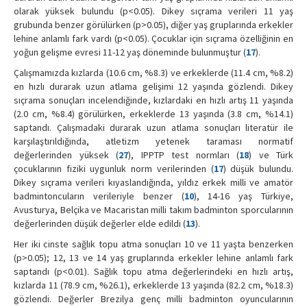
olarak yüksek bulundu (p<0.05). Dikey sıçrama verileri 11 yaş
grubunda benzer görülürken (p>0.05), diğer yaş gruplarında erkekler
lehine anlamlı fark vardı (p<0.05). Çocuklar için sıçrama özelliğinin en
yoğun gelişme evresi 11-12 yaş döneminde bulunmuştur (
17
).
Çalışmamızda kızlarda (10.6 cm, %8.3) ve erkeklerde (11.4 cm, %8.2)
en hızlı durarak uzun atlama gelişimi 12 yaşında gözlendi. Dikey
sıçrama sonuçları incelendiğinde, kızlardaki en hızlı artış 11 yaşında
(2.0 cm, %8.4) görülürken, erkeklerde 13 yaşında (3.8 cm, %14.1)
saptandı. Çalışmadaki durarak uzun atlama sonuçları literatür ile
karşılaştırıldığında, atletizm yetenek taraması normatif
değerlerinden yüksek (
27
), IPPTP test normları (
18
) ve Türk
çocuklarının fiziki uygunluk norm verilerinden (
17
) düşük bulundu.
Dikey sıçrama verileri kıyaslandığında, yıldız erkek milli ve amatör
badmintoncuların verileriyle benzer (
10
), 14-16 yaş Türkiye,
Avusturya, Belçika ve Macaristan milli takım badminton sporcularının
değerlerinden düşük değerler elde edildi (
13
).
Her iki cinste sağlık topu atma sonuçları 10 ve 11 yaşta benzerken
(p>0.05); 12, 13 ve 14 yaş gruplarında erkekler lehine anlamlı fark
saptandı (p<0.01). Sağlık topu atma değerlerindeki en hızlı artış,
kızlarda 11 (78.9 cm, %26.1), erkeklerde 13 yaşında (82.2 cm, %18.3)
gözlendi. Değerler Brezilya genç milli badminton oyuncularının