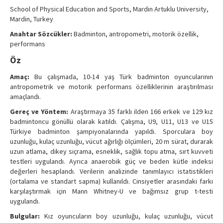
Contact Us
School of Physical Education and Sports, Mardin Artuklu University,
Mardin, Turkey
Anahtar Sözcükler:
Badminton, antropometri, motorik özellik,
performans
Öz
Amaç:
Bu çalışmada, 10-14 yaş Türk badminton oyuncularının
antropometrik ve motorik performans özelliklerinin araştırılması
amaçlandı.
Gereç ve Yöntem:
Araştırmaya 35 farklı ilden 166 erkek ve 129 kız
badmintoncu gönüllü olarak katıldı. Çalışma, U9, U11, U13 ve U15
Türkiye badminton şampiyonalarında yapıldı. Sporculara boy
uzunluğu, kulaç uzunluğu, vücut ağırlığı ölçümleri, 20 m sürat, durarak
uzun atlama, dikey sıçrama, esneklik, sağlık topu atma, sırt kuvveti
testleri uygulandı. Ayrıca anaerobik güç ve beden kütle indeksi
değerleri hesaplandı. Verilerin analizinde tanımlayıcı istatistikleri
(ortalama ve standart sapma) kullanıldı. Cinsiyetler arasındaki farkı
karşılaştırmak için Mann Whitney-U ve bağımsız grup t-testi
uygulandı.
Bulgular:
Kız oyuncuların boy uzunluğu, kulaç uzunluğu, vücut