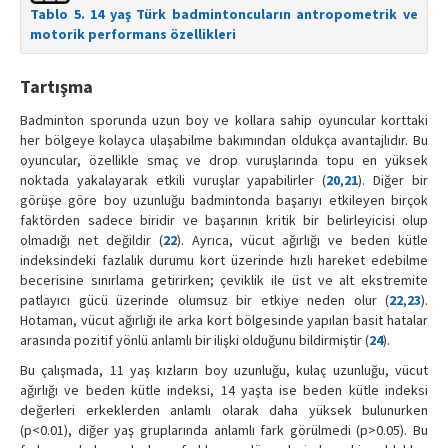
Tablo 5. 14 yaş Türk badmintoncuların antropometrik ve
motorik performans özellikleri
Tartışma
Badminton sporunda uzun boy ve kollara sahip oyuncular korttaki
her bölgeye kolayca ulaşabilme bakımından oldukça avantajlıdır. Bu
oyuncular, özellikle smaç ve drop vuruşlarında topu en yüksek
noktada yakalayarak etkili vuruşlar yapabilirler (
20
,
21
). Diğer bir
görüşe göre boy uzunluğu badmintonda başarıyı etkileyen birçok
faktörden sadece biridir ve başarının kritik bir belirleyicisi olup
olmadığı net değildir (
22
). Ayrıca, vücut ağırlığı ve beden kütle
indeksindeki fazlalık durumu kort üzerinde hızlı hareket edebilme
becerisine sınırlama getirirken; çeviklik ile üst ve alt ekstremite
patlayıcı gücü üzerinde olumsuz bir etkiye neden olur (
22
,
23
).
Hotaman, vücut ağırlığı ile arka kort bölgesinde yapılan basit hatalar
arasında pozitif yönlü anlamlı bir ilişki olduğunu bildirmiştir (
24
).
Bu çalışmada, 11 yaş kızların boy uzunluğu, kulaç uzunluğu, vücut
ağırlığı ve beden kütle indeksi, 14 yaşta ise beden kütle indeksi
değerleri erkeklerden anlamlı olarak daha yüksek bulunurken
(p<0.01), diğer yaş gruplarında anlamlı fark görülmedi (p>0.05). Bu