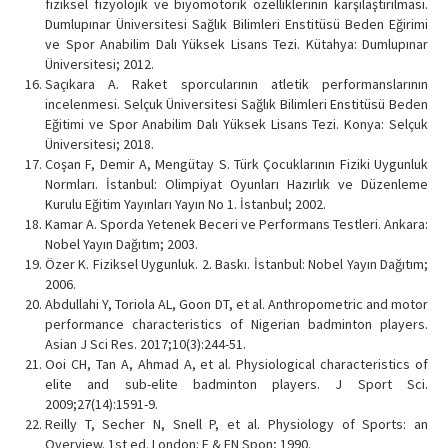
fiziksel fizyolojik ve biyomotorik özelliklerinin karşılaştırılması.
Dumlupınar Üniversitesi Sağlık Bilimleri Enstitüsü Beden Eğirimi
ve Spor Anabilim Dalı Yüksek Lisans Tezi. Kütahya: Dumlupınar
Üniversitesi; 2012.
Saçıkara A. Raket sporcularının atletik performanslarının
incelenmesi. Selçuk Üniversitesi Sağlık Bilimleri Enstitüsü Beden
Eğitimi ve Spor Anabilim Dalı Yüksek Lisans Tezi. Konya: Selçuk
Üniversitesi; 2018.
Coşan F, Demir A, Mengütay S. Türk Çocuklarının Fiziki Uygunluk
Normları. İstanbul: Olimpiyat Oyunları Hazırlık ve Düzenleme
Kurulu Eğitim Yayınları Yayın No 1. İstanbul; 2002.
Kamar A. Sporda Yetenek Beceri ve Performans Testleri. Ankara:
Nobel Yayın Dağıtım; 2003.
Özer K. Fiziksel Uygunluk. 2. Baskı. İstanbul: Nobel Yayın Dağıtım;
2006.
Abdullahi Y, Toriola AL, Goon DT, et al. Anthropometric and motor
performance characteristics of Nigerian badminton players.
Asian J Sci Res. 2017;10(3):244-51.
Ooi CH, Tan A, Ahmad A, et al. Physiological characteristics of
elite and sub-elite badminton players. J Sport Sci.
2009;27(14):1591-9.
Reilly T, Secher N, Snell P, et al. Physiology of Sports: an
Overview. 1st ed. London: E & FN Spon; 1990.