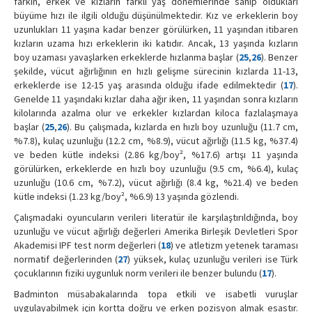
farkın, erkek ve kızların farklı yaş dönemlerinde sahip oldukları
büyüme hızı ile ilgili olduğu düşünülmektedir. Kız ve erkeklerin boy
uzunlukları 11 yaşına kadar benzer görülürken, 11 yaşından itibaren
kızların uzama hızı erkeklerin iki katıdır. Ancak, 13 yaşında kızların
boy uzaması yavaşlarken erkeklerde hızlanma başlar (
25
,
26
). Benzer
şekilde, vücut ağırlığının en hızlı gelişme sürecinin kızlarda 11-13,
erkeklerde ise 12-15 yaş arasında olduğu ifade edilmektedir (
17
).
Genelde 11 yaşındaki kızlar daha ağır iken, 11 yaşından sonra kızların
kilolarında azalma olur ve erkekler kızlardan kiloca fazlalaşmaya
başlar (
25
,
26
). Bu çalışmada, kızlarda en hızlı boy uzunluğu (11.7 cm,
%7.8), kulaç uzunluğu (12.2 cm, %8.9), vücut ağırlığı (11.5 kg, %37.4)
ve beden kütle indeksi (2.86 kg/boy², %17.6) artışı 11 yaşında
görülürken, erkeklerde en hızlı boy uzunluğu (9.5 cm, %6.4), kulaç
uzunluğu (10.6 cm, %7.2), vücut ağırlığı (8.4 kg, %21.4) ve beden
kütle indeksi (1.23 kg/boy², %6.9) 13 yaşında gözlendi.
Çalışmadaki oyuncuların verileri literatür ile karşılaştırıldığında, boy
uzunluğu ve vücut ağırlığı değerleri Amerika Birleşik Devletleri Spor
Akademisi IPF test norm değerleri (
18
) ve atletizm yetenek taraması
normatif değerlerinden (
27
) yüksek, kulaç uzunluğu verileri ise Türk
çocuklarının fiziki uygunluk norm verileri ile benzer bulundu (
17
).
Badminton müsabakalarında topa etkili ve isabetli vuruşlar
uygulayabilmek için kortta doğru ve erken pozisyon almak esastır.