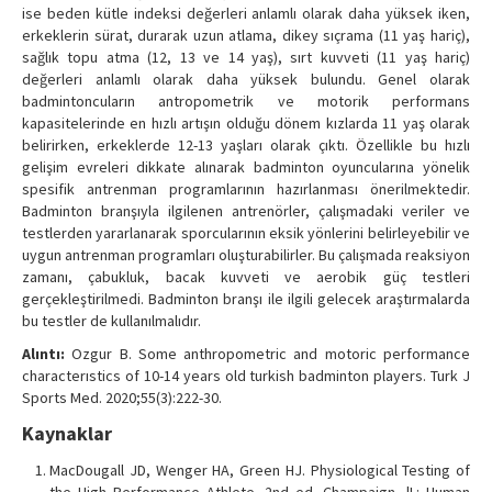
ise beden kütle indeksi değerleri anlamlı olarak daha yüksek iken,
erkeklerin sürat, durarak uzun atlama, dikey sıçrama (11 yaş hariç),
sağlık topu atma (12, 13 ve 14 yaş), sırt kuvveti (11 yaş hariç)
değerleri anlamlı olarak daha yüksek bulundu. Genel olarak
badmintoncuların antropometrik ve motorik performans
kapasitelerinde en hızlı artışın olduğu dönem kızlarda 11 yaş olarak
belirirken, erkeklerde 12-13 yaşları olarak çıktı. Özellikle bu hızlı
gelişim evreleri dikkate alınarak badminton oyuncularına yönelik
spesifik antrenman programlarının hazırlanması önerilmektedir.
Badminton branşıyla ilgilenen antrenörler, çalışmadaki veriler ve
testlerden yararlanarak sporcularının eksik yönlerini belirleyebilir ve
uygun antrenman programları oluşturabilirler. Bu çalışmada reaksiyon
zamanı, çabukluk, bacak kuvveti ve aerobik güç testleri
gerçekleştirilmedi. Badminton branşı ile ilgili gelecek araştırmalarda
bu testler de kullanılmalıdır.
Alıntı:
Ozgur B. Some anthropometric and motoric performance
characterıstics of 10-14 years old turkish badminton players. Turk J
Sports Med. 2020;55(3):222-30.
Kaynaklar
MacDougall JD, Wenger HA, Green HJ. Physiological Testing of