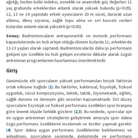
ağırlığı, beden kütle indeksi, esneklik ve anaerobik güç değerleri 11
yaş grubunda erkeklerden anlamlı olarak yüksek bulundu (p<0.05).
12, 13 ve 14 yaşındaki erkek oyuncuların 20 m sürat, durarak uzun
atlama, dikey sıçrama, sağlık topu atma ve sırt kuvveti verileri
kızlardan anlamlı olarak yüksekti (p<0.05).
Sonuç:
Badmintoncuların antropometrik ve motorik performans
kapasitelerinde en hızlı artışın olduğu dönem kızlarda 11, erkeklerde
12-13 yaşları olarak saptandı. Badmintoncularda daha iyi performans
gelişimi için özellikle bu hızlı gelişim evrelerini dikkate alarak özgün
antrenman programlarının hazırlanması önerilmektedir.
Giriş
Günümüzde elit sporcuların yüksek performansları birçok faktörün
ortak etkisine bağlıdır (
1
). Bu faktörler, kalıtımsal, fizyolojik, fiziksel
uygunluk, vücut kompozisyonu, teknik, taktik, biyomekanik, eğitim,
sağlık durumu ve deneyim gibi unsurları kapsamaktadır. Üst düzey
sporcuların fizyolojik ve fiziksel performans özellikleri spor branşına
göre önemli ölçüde farklılık gösterir (
2
,
3
). Bu nedenle, sporcular için
en uygun antrenman stratejilerini geliştirmek amacıyla spor dalına
özgü performans özelliklerini incelemek ve testler yapmak gerekir
(
4
). Spor dalına uygun performans özelliklerinin belirlenmesi ve
anlaşılması, sporcuların seçiminde, gelişiminde ve performans