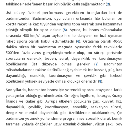
takibinde hedeflenen başarı için büyük katkı sağlamaktadır (
2
).
Üst düzey fiziksel performans gerektiren branşlardan biri de
badmintondur. Badminton, oyuncuların ortasında file bulunan bir
kortta raket ile kaz tüyünden yapılmış topa vurarak sayı kazanmaya
çalıştığı olimpik bir spor dalıdır (
5
). Ayrıca, bu branş müsabakalar
sırasında 400 km/s'i aşan tüytop hızı ile dünyanın en hızlı oynanan
raket sporu olarak kabul edilmektedir (
6
). Ortalama olarak 40-50
dakika süren bir badminton maçında oyuncular farklı tekniklerle
500’den fazla vuruş gerçekleştirmekte olup, bu süreç içerisinde
sporcuların esneklik, beceri, sürat, dayanıklılık ve koordinasyon
özelliklerinin üst düzeyde olması gerekir (
7
). Badminton
müsabakalarında rakibe üstünlük sağlayabilmek için kuvvet, güç, kas
dayanıklılığı, esneklik, koordinasyon ve çeviklik gibi fiziksel
özelliklerin yüksek seviyede olması oldukça önemlidir (
8
).
Son yıllarda, badminton branşı için yetenekli sporcu arayışında farklı
yaklaşımlar olduğu görülmektedir. Örneğin; İngiltere, İskoçya, Kuzey
İrlanda ve Galler gibi Avrupa ülkeleri çocukların güç, kuvvet, hız,
dayanıklılık, çeviklik, koordinasyon, esneklik, reaksiyon süresi,
denge ve mental dayanıklılık gibi özelliklerine odaklanırken, Çin
badminton yetenek yönlendirme programı ise spesifik olarak kemik
taraması yoluyla öngörülen uzuv uzunluk ölçümleri, vücut şekli, boy