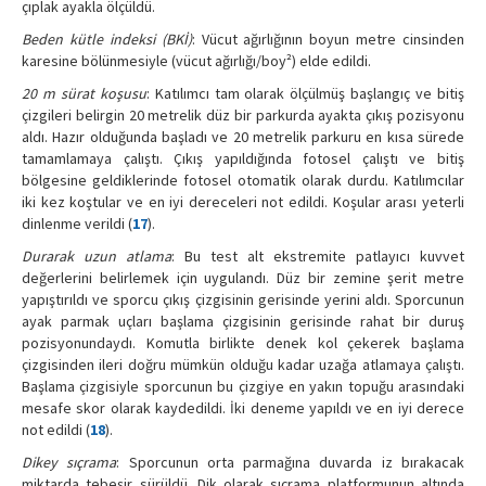
çıplak ayakla ölçüldü.
Beden kütle indeksi
(BKİ)
: Vücut ağırlığının boyun metre cinsinden
karesine bölünmesiyle (vücut ağırlığı/boy²) elde edildi.
20 m sürat koşusu
: Katılımcı tam olarak ölçülmüş başlangıç ve bitiş
çizgileri belirgin 20 metrelik düz bir parkurda ayakta çıkış pozisyonu
aldı. Hazır olduğunda başladı ve 20 metrelik parkuru en kısa sürede
tamamlamaya çalıştı. Çıkış yapıldığında fotosel çalıştı ve bitiş
bölgesine geldiklerinde fotosel otomatik olarak durdu. Katılımcılar
iki kez koştular ve en iyi dereceleri not edildi. Koşular arası yeterli
dinlenme verildi (
17
).
Durarak uzun atlama
: Bu test alt ekstremite patlayıcı kuvvet
değerlerini belirlemek için uygulandı. Düz bir zemine şerit metre
yapıştırıldı ve sporcu çıkış çizgisinin gerisinde yerini aldı. Sporcunun
ayak parmak uçları başlama çizgisinin gerisinde rahat bir duruş
pozisyonundaydı. Komutla birlikte denek kol çekerek başlama
çizgisinden ileri doğru mümkün olduğu kadar uzağa atlamaya çalıştı.
Başlama çizgisiyle sporcunun bu çizgiye en yakın topuğu arasındaki
mesafe skor olarak kaydedildi. İki deneme yapıldı ve en iyi derece
not edildi (
18
).
Dikey sıçrama
: Sporcunun orta parmağına duvarda iz bırakacak
miktarda tebeşir sürüldü. Dik olarak sıçrama platformunun altında