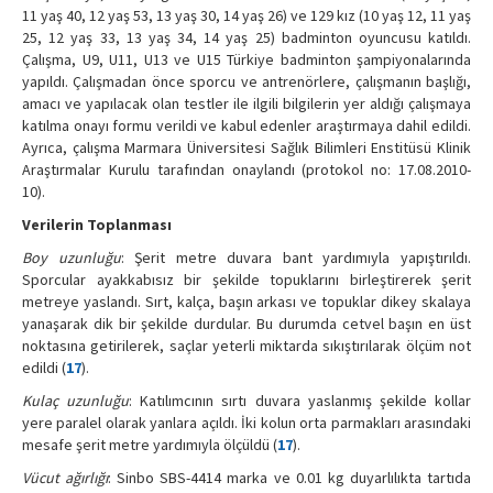
11 yaş 40, 12 yaş 53, 13 yaş 30, 14 yaş 26) ve 129 kız (10 yaş 12, 11 yaş
25, 12 yaş 33, 13 yaş 34, 14 yaş 25) badminton oyuncusu katıldı.
Çalışma, U9, U11, U13 ve U15 Türkiye badminton şampiyonalarında
yapıldı. Çalışmadan önce sporcu ve antrenörlere, çalışmanın başlığı,
amacı ve yapılacak olan testler ile ilgili bilgilerin yer aldığı çalışmaya
katılma onayı formu verildi ve kabul edenler araştırmaya dahil edildi.
Ayrıca, çalışma Marmara Üniversitesi Sağlık Bilimleri Enstitüsü Klinik
Araştırmalar Kurulu tarafından onaylandı (protokol no: 17.08.2010-
10).
Verilerin Toplanması
Boy uzunluğu
: Şerit metre duvara bant yardımıyla yapıştırıldı.
Sporcular ayakkabısız bir şekilde topuklarını birleştirerek şerit
metreye yaslandı. Sırt, kalça, başın arkası ve topuklar dikey skalaya
yanaşarak dik bir şekilde durdular. Bu durumda cetvel başın en üst
noktasına getirilerek, saçlar yeterli miktarda sıkıştırılarak ölçüm not
edildi (
17
).
Kulaç uzunluğu
: Katılımcının sırtı duvara yaslanmış şekilde kollar
yere paralel olarak yanlara açıldı. İki kolun orta parmakları arasındaki
mesafe şerit metre yardımıyla ölçüldü (
17
).
Vücut ağırlığı
: Sinbo SBS-4414 marka ve 0.01 kg duyarlılıkta tartıda