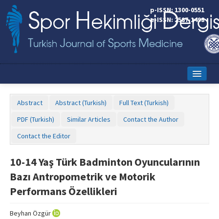
p-ISSN: 1300-0551
e-ISSN: 2587-1498
Home
Abstract
Abstract (Turkish)
Full Text (Turkish)
Current Issue
PDF (Turkish)
Similar Articles
Contact the Author
Online First
Contact the Editor
Aims and Scope
10-14 Yaş Türk Badminton Oyuncularının
Editorial Board
Bazı Antropometrik ve Motorik
Instructions to Authors
Performans Özellikleri
Copyright Transfer Form
Beyhan Özgür