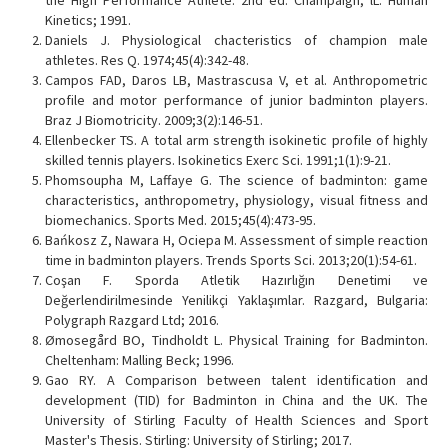
the High Performance Athlete. 2nd ed. Champaign, lL: Human
Kinetics; 1991.
Daniels J. Physiological chacteristics of champion male
athletes. Res Q. 1974;45(4):342-48.
Campos FAD, Daros LB, Mastrascusa V, et al. Anthropometric
profile and motor performance of junior badminton players.
Braz J Biomotricity. 2009;3(2):146-51.
Ellenbecker TS. A total arm strength isokinetic profile of highly
skilled tennis players. Isokinetics Exerc Sci. 1991;1(1):9-21.
Phomsoupha M, Laffaye G. The science of badminton: game
characteristics, anthropometry, physiology, visual fitness and
biomechanics. Sports Med. 2015;45(4):473-95.
Bańkosz Z, Nawara H, Ociepa M. Assessment of simple reaction
time in badminton players. Trends Sports Sci. 2013;20(1):54-61.
Coşan F. Sporda Atletik Hazırlığın Denetimi ve
Değerlendirilmesinde Yenilikçi Yaklaşımlar. Razgard, Bulgaria:
Polygraph Razgard Ltd; 2016.
Ømosegård BO, Tindholdt L. Physical Training for Badminton.
Cheltenham: Malling Beck; 1996.
Gao RY. A Comparison between talent identification and
development (TID) for Badminton in China and the UK. The
University of Stirling Faculty of Health Sciences and Sport
Master's Thesis. Stirling: University of Stirling; 2017.