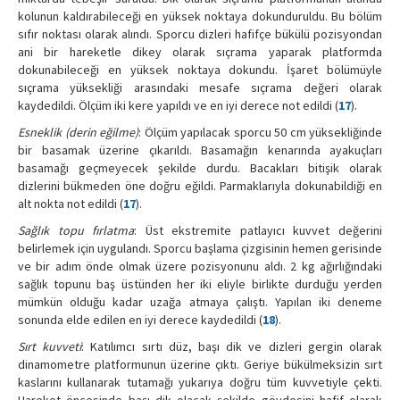
kolunun kaldırabileceği en yüksek noktaya dokunduruldu. Bu bölüm
sıfır noktası olarak alındı. Sporcu dizleri hafifçe bükülü pozisyondan
ani bir hareketle dikey olarak sıçrama yaparak platformda
dokunabileceği en yüksek noktaya dokundu. İşaret bölümüyle
sıçrama yüksekliği arasındaki mesafe sıçrama değeri olarak
kaydedildi. Ölçüm iki kere yapıldı ve en iyi derece not edildi (
17
).
Esneklik (derin eğilme)
: Ölçüm yapılacak sporcu 50 cm yüksekliğinde
bir basamak üzerine çıkarıldı. Basamağın kenarında ayakuçları
basamağı geçmeyecek şekilde durdu. Bacakları bitişik olarak
dizlerini bükmeden öne doğru eğildi. Parmaklarıyla dokunabildiği en
alt nokta not edildi (
17
).
Sağlık topu fırlatma
: Üst ekstremite patlayıcı kuvvet değerini
belirlemek için uygulandı. Sporcu başlama çizgisinin hemen gerisinde
ve bir adım önde olmak üzere pozisyonunu aldı. 2 kg ağırlığındaki
sağlık topunu baş üstünden her iki eliyle birlikte durduğu yerden
mümkün olduğu kadar uzağa atmaya çalıştı. Yapılan iki deneme
sonunda elde edilen en iyi derece kaydedildi (
18
).
Sırt kuvveti
: Katılımcı sırtı düz, başı dik ve dizleri gergin olarak
dinamometre platformunun üzerine çıktı. Geriye bükülmeksizin sırt
kaslarını kullanarak tutamağı yukarıya doğru tüm kuvvetiyle çekti.
Hareket öncesinde başı dik olacak şekilde gövdesini hafif olarak