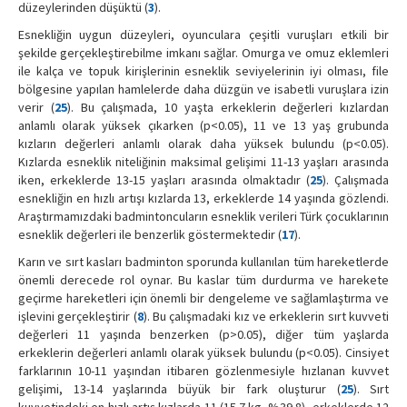
düzeylerinden düşüktü (
3
).
Esnekliğin uygun düzeyleri, oyunculara çeşitli vuruşları etkili bir
şekilde gerçekleştirebilme imkanı sağlar. Omurga ve omuz eklemleri
ile kalça ve topuk kirişlerinin esneklik seviyelerinin iyi olması, file
bölgesine yapılan hamlelerde daha düzgün ve isabetli vuruşlara izin
verir (
25
). Bu çalışmada, 10 yaşta erkeklerin değerleri kızlardan
anlamlı olarak yüksek çıkarken (p<0.05), 11 ve 13 yaş grubunda
kızların değerleri anlamlı olarak daha yüksek bulundu (p<0.05).
Kızlarda esneklik niteliğinin maksimal gelişimi 11-13 yaşları arasında
iken, erkeklerde 13-15 yaşları arasında olmaktadır (
25
). Çalışmada
esnekliğin en hızlı artışı kızlarda 13, erkeklerde 14 yaşında gözlendi.
Araştırmamızdaki badmintoncuların esneklik verileri Türk çocuklarının
esneklik değerleri ile benzerlik göstermektedir (
17
).
Karın ve sırt kasları badminton sporunda kullanılan tüm hareketlerde
önemli derecede rol oynar. Bu kaslar tüm durdurma ve harekete
geçirme hareketleri için önemli bir dengeleme ve sağlamlaştırma ve
işlevini gerçekleştirir (
8
). Bu çalışmadaki kız ve erkeklerin sırt kuvveti
değerleri 11 yaşında benzerken (p>0.05), diğer tüm yaşlarda
erkeklerin değerleri anlamlı olarak yüksek bulundu (p<0.05). Cinsiyet
farklarının 10-11 yaşından itibaren gözlenmesiyle hızlanan kuvvet
gelişimi, 13-14 yaşlarında büyük bir fark oluşturur (
25
). Sırt