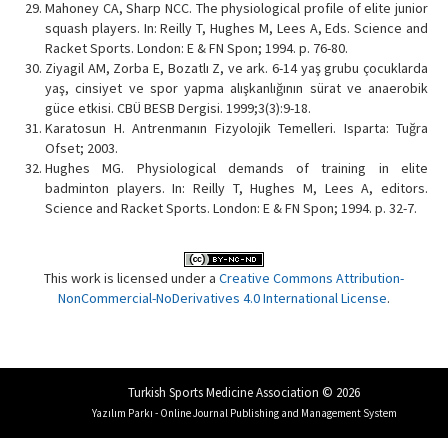
Mahoney CA, Sharp NCC. The physiological profile of elite junior
squash players. In: Reilly T, Hughes M, Lees A, Eds. Science and
Racket Sports. London: E & FN Spon; 1994. p. 76-80.
Ziyagil AM, Zorba E, Bozatlı Z, ve ark. 6-14 yaş grubu çocuklarda
yaş, cinsiyet ve spor yapma alışkanlığının sürat ve anaerobik
güce etkisi. CBÜ BESB Dergisi. 1999;3(3):9-18.
Karatosun H. Antrenmanın Fizyolojik Temelleri. Isparta: Tuğra
Ofset; 2003.
Hughes MG. Physiological demands of training in elite
badminton players. In: Reilly T, Hughes M, Lees A, editors.
Science and Racket Sports. London: E & FN Spon; 1994. p. 32-7.
This work is licensed under a
Creative Commons Attribution-
NonCommercial-NoDerivatives 4.0 International License
.
Turkish Sports Medicine Association © 2026
Yazılım Parkı - Online Journal Publishing and Management System