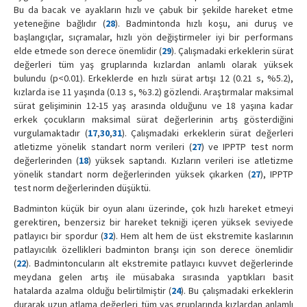
Bu da bacak ve ayakların hızlı ve çabuk bir şekilde hareket etme
yeteneğine bağlıdır (
28
). Badmintonda hızlı koşu, ani duruş ve
başlangıçlar, sıçramalar, hızlı yön değiştirmeler iyi bir performans
elde etmede son derece önemlidir (
29
). Çalışmadaki erkeklerin sürat
değerleri tüm yaş gruplarında kızlardan anlamlı olarak yüksek
bulundu (p<0.01). Erkeklerde en hızlı sürat artışı 12 (0.21 s, %5.2),
kızlarda ise 11 yaşında (0.13 s, %3.2) gözlendi. Araştırmalar maksimal
sürat gelişiminin 12-15 yaş arasında olduğunu ve 18 yaşına kadar
erkek çocukların maksimal sürat değerlerinin artış gösterdiğini
vurgulamaktadır (
17
,
30
,
31
). Çalışmadaki erkeklerin sürat değerleri
atletizme yönelik standart norm verileri (
27
) ve IPPTP test norm
değerlerinden (
18
) yüksek saptandı. Kızların verileri ise atletizme
yönelik standart norm değerlerinden yüksek çıkarken (
27
), IPPTP
test norm değerlerinden düşüktü.
Badminton küçük bir oyun alanı üzerinde, çok hızlı hareket etmeyi
gerektiren, benzersiz bir hareket tekniği içeren yüksek seviyede
patlayıcı bir spordur (
32
). Hem alt hem de üst ekstremite kaslarının
patlayıcılık özellikleri badminton branşı için son derece önemlidir
(
22
). Badmintoncuların alt ekstremite patlayıcı kuvvet değerlerinde
meydana gelen artış ile müsabaka sırasında yaptıkları basit
hatalarda azalma olduğu belirtilmiştir (
24
). Bu çalışmadaki erkeklerin
durarak uzun atlama değerleri tüm yaş gruplarında kızlardan anlamlı