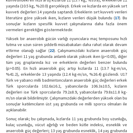
kuvvetindeki en hızlı artış kızlarda 11 (15.7 kg, %39.8), erkeklerde 12
yaşında (10.5 kg, %20.0) gerçekleşti. Erkek ve kızlarda en yüksek sırt
kuvveti değerleri 14 yaşında saptandı. Erkeklerin sırt kuvveti verileri
literatüre göre yüksek iken, kızların verileri düşük bulundu (
17
). Bu
sonuçlar kızların spesifik kuvvet çalışmalarına daha fazla önem
vermeleri gerektiğini göstermektedir.
Yüksek bir anaerobik gücün varlığı oyunculara maç temposunu hızlı
tutma ve uzun süren şiddetli müsabakaları daha rahat olarak devam
ettirme olanağı sağlar (
22
). Çalışmamızdaki kızların anaerobik güç
değerleri 11 yaş grubunda anlamlı olarak yüksek iken (p<0.05), diğer
tüm yaş gruplarında kız ve erkeklerin değerleri benzer bulundu
(p>0.05). En hızlı anaerobik güç artışı kızlarda 11 (13.7 kg-m/sn,
%41.2), erkeklerde 13 yaşında (12.4 kg-m/sn, %26.4) gözlendi. U17
Türk ve yabancı milli badmintoncuların anaerobik güç değerleri erkek
Türk sporcularda 102.6±16.2, yabancılarda 106.3±10.5, kızların
değerleri ise Türk sporcularda 79.2±8.9, yabancılarda 79.8±11.8 kg-
m/sn olarak bildirilmiştir. Çalışmamızdaki değerlerden yüksek olan bu
sonuçlar katılımcıların üst yaş grubunda ve milli sporcu olmaları ile
açıklanabilir.
Sonuç olarak; bu çalışmada, kızlarda 11 yaş grubunda boy uzunluğu,
kulaç uzunluğu, vücut ağırlığı ve beden kütle indeksi, esneklik ve
anaerobik güç değerleri; 13 yaş grubunda esneklik, 14 yaş grubunda