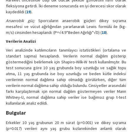
fleksiyona getirdi. İki deneme sonucunda en iyi derecesi skor olarak
kaydedildi (
19
).
Anaerobik güç:
Sporcuların anaerobik güçleri dikey sıçrama
mesafesi ve vücut ağırlığından yararlanarak Lewis formülü ile (kg-
m/s) cinsinden hesaplandı: (P=√4.9*Beden Ağırlığı*√D) (
18
).
Verilerin Analizi
Veri analizinde katılımcıların tanımlayıcı istatistikleri (ortalama ve
standart sapma) hesaplandı. Verilerin normal dağılım gösterip
göstermediğini belirlemek için Shapiro-Wilk-W testi kullanılmıştır. Bu
test sonucuna göre 10 yaş grubunda boy uzunluğu ve sağlık topu
atma, 11 yaş grubunda ise boy uzunluğu ve beden kütle indeksi
verilerinin normal dağılıma sahip olmadığı görülürken, diğer tüm
verilerin normal dağılıma sahip olduğu bulundu. Cinsiyetler arasındaki
farkı karşılaştırmak için normal dağılım göstermeyen veriler Mann
Whitney-U, normal dağılıma sahip veriler ise bağımsız grup t-test
kullanılarak analiz edildi.
Bulgular
Erkekler 10 yaş grubunun 20 m sürat (p=0.001) ve dikey sıçrama
(p=0.017) verileri aynı yaş grubu kızlarınkinden anlamlı olarak