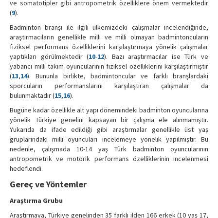
ve somatotipler gibi antropometrik özelliklere önem vermektedir
(
9
).
Badminton branşı ile ilgili ülkemizdeki çalışmalar incelendiğinde,
araştırmacıların genellikle milli ve milli olmayan badmintoncuların
fiziksel performans özelliklerini karşılaştırmaya yönelik çalışmalar
yaptıkları görülmektedir (
10
-
12
). Bazı araştırmacılar ise Türk ve
yabancı milli takım oyuncularının fiziksel özelliklerini karşılaştırmıştır
(
13
,
14
). Bununla birlikte, badmintoncular ve farklı branşlardaki
sporcuların performanslarını karşılaştıran çalışmalar da
bulunmaktadır (
15
,
16
).
Bugüne kadar özellikle alt yapı dönemindeki badminton oyuncularına
yönelik Türkiye genelini kapsayan bir çalışma ele alınmamıştır.
Yukarıda da ifade edildiği gibi araştırmalar genellikle üst yaş
gruplarındaki milli oyuncuları incelemeye yönelik yapılmıştır. Bu
nedenle, çalışmada 10-14 yaş Türk badminton oyuncularının
antropometrik ve motorik performans özelliklerinin incelenmesi
hedeflendi.
Gereç ve Yöntemler
Araştırma Grubu
Araştırmaya, Türkiye genelinden 35 farklı ilden 166 erkek (10 yaş 17,