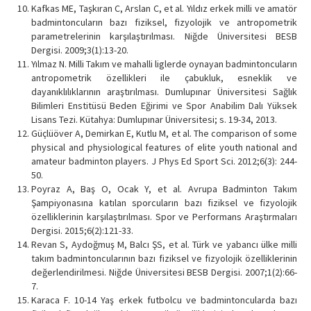
Kafkas ME, Taşkıran C, Arslan C, et al. Yıldız erkek milli ve amatör
badmintoncuların bazı fiziksel, fizyolojik ve antropometrik
parametrelerinin karşılaştırılması. Niğde Üniversitesi BESB
Dergisi. 2009;3(1):13-20.
Yılmaz N. Milli Takım ve mahalli liglerde oynayan badmintoncuların
antropometrik özellikleri ile çabukluk, esneklik ve
dayanıklılıklarının araştırılması. Dumlupınar Üniversitesi Sağlık
Bilimleri Enstitüsü Beden Eğirimi ve Spor Anabilim Dalı Yüksek
Lisans Tezi. Kütahya: Dumlupınar Üniversitesi; s. 19-34, 2013.
Güçlüöver A, Demirkan E, Kutlu M, et al. The comparison of some
physical and physiological features of elite youth national and
amateur badminton players. J Phys Ed Sport Sci. 2012;6(3): 244-
50.
Poyraz A, Baş O, Ocak Y, et al. Avrupa Badminton Takım
Şampiyonasına katılan sporcuların bazı fiziksel ve fizyolojik
özelliklerinin karşılaştırılması. Spor ve Performans Araştırmaları
Dergisi. 2015;6(2):121-33.
Revan S, Aydoğmuş M, Balcı ŞS, et al. Türk ve yabancı ülke milli
takım badmintoncularının bazı fiziksel ve fizyolojik özelliklerinin
değerlendirilmesi. Niğde Üniversitesi BESB Dergisi. 2007;1(2):66-
7.
Karaca F. 10-14 Yaş erkek futbolcu ve badmintoncularda bazı