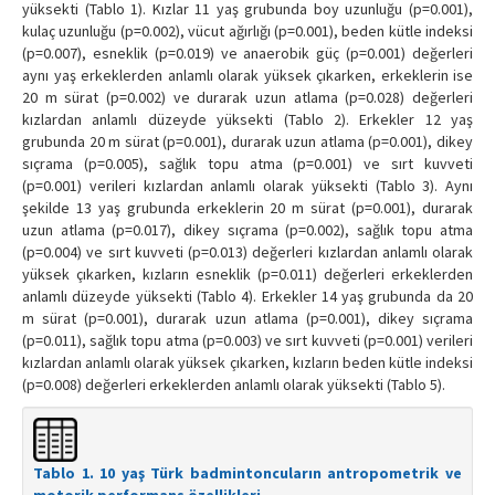
yüksekti (Tablo 1). Kızlar 11 yaş grubunda boy uzunluğu (p=0.001),
kulaç uzunluğu (p=0.002), vücut ağırlığı (p=0.001), beden kütle indeksi
(p=0.007), esneklik (p=0.019) ve anaerobik güç (p=0.001) değerleri
aynı yaş erkeklerden anlamlı olarak yüksek çıkarken, erkeklerin ise
20 m sürat (p=0.002) ve durarak uzun atlama (p=0.028) değerleri
kızlardan anlamlı düzeyde yüksekti (Tablo 2). Erkekler 12 yaş
grubunda 20 m sürat (p=0.001), durarak uzun atlama (p=0.001), dikey
sıçrama (p=0.005), sağlık topu atma (p=0.001) ve sırt kuvveti
(p=0.001) verileri kızlardan anlamlı olarak yüksekti (Tablo 3). Aynı
şekilde 13 yaş grubunda erkeklerin 20 m sürat (p=0.001), durarak
uzun atlama (p=0.017), dikey sıçrama (p=0.002), sağlık topu atma
(p=0.004) ve sırt kuvveti (p=0.013) değerleri kızlardan anlamlı olarak
yüksek çıkarken, kızların esneklik (p=0.011) değerleri erkeklerden
anlamlı düzeyde yüksekti (Tablo 4). Erkekler 14 yaş grubunda da 20
m sürat (p=0.001), durarak uzun atlama (p=0.001), dikey sıçrama
(p=0.011), sağlık topu atma (p=0.003) ve sırt kuvveti (p=0.001) verileri
kızlardan anlamlı olarak yüksek çıkarken, kızların beden kütle indeksi
(p=0.008) değerleri erkeklerden anlamlı olarak yüksekti (Tablo 5).
Tablo 1. 10 yaş Türk badmintoncuların antropometrik ve