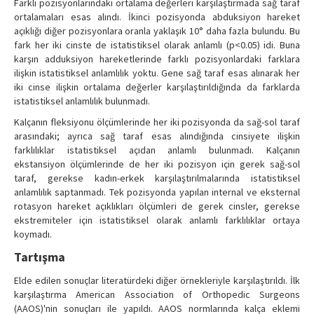
Farklı pozisyonlarındaki ortalama değerleri karşılaştırmada sağ taraf
ortalamaları esas alındı. İkinci pozisyonda abduksiyon hareket
açıklığı diğer pozisyonlara oranla yaklaşık 10° daha fazla bulundu. Bu
fark her iki cinste de istatistiksel olarak anlamlı (p<0.05) idi. Buna
karşın adduksiyon hareketlerinde farklı pozisyonlardaki farklara
ilişkin istatistiksel anlamlılık yoktu. Gene sağ taraf esas alınarak her
iki cinse ilişkin ortalama değerler karşılaştırıldığında da farklarda
istatistiksel anlamlılık bulunmadı.
Kalçanın fleksiyonu ölçümlerinde her iki pozisyonda da sağ-sol taraf
arasındaki; ayrıca sağ taraf esas alındığında cinsiyete ilişkin
farklılıklar istatistiksel açıdan anlamlı bulunmadı. Kalçanın
ekstansiyon ölçümlerinde de her iki pozisyon için gerek sağ-sol
taraf, gerekse kadın-erkek karşılaştırılmalarında istatistiksel
anlamlılık saptanmadı. Tek pozisyonda yapılan internal ve eksternal
rotasyon hareket açıklıkları ölçümleri de gerek cinsler, gerekse
ekstremiteler için istatistiksel olarak anlamlı farklılıklar ortaya
koymadı.
Tartışma
Elde edilen sonuçlar literatürdeki diğer örnekleriyle karşılaştırıldı. İlk
karşılaştırma American Association of Orthopedic Surgeons
(AAOS)'nin sonuçları ile yapıldı. AAOS normlarında kalça eklemi