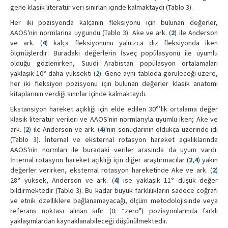
gene klasik literatür veri sınırlan içinde kalmaktaydı (Tablo 3).
Her iki pozisyonda kalçanın fleksiyonu için bulunan değerler,
AAOS'nin normlarına uygundu (Tablo 3). Ake ve ark. (
2
) ile Anderson
ve ark. (
4
) kalça fleksiyonunu yalnızca diz fleksiyonda iken
ölçmüşlerdir: Buradaki değerlerin İsveç popülasyonu ile uyumlu
olduğu gözlenirken, Suudi Arabistan popülasyon ortalamaları
yaklaşık 10° daha yüksekti (
2
). Gene aynı tabloda görüleceği üzere,
her iki fleksiyon pozisyonu için bulunan değerler klasik anatomi
kitaplarının verdiği sınırlar içinde kalmaktaydı.
Ekstansiyon hareket açıklığı için elde edilen 30°’lik ortalama değer
klasik literatür verileri ve AAOS'nin normlarıyla uyumlu iken; Ake ve
ark. (
2
) ile Anderson ve ark. (
4
)'nın sonuçlarının oldukça üzerinde idi
(Tablo 3). İnternal ve eksternal rotasyon hareket açıklıklarında
AAOS'nin normları ile buradaki veriler arasında da uyum vardı.
İnternal rotasyon hareket açıklığı için diğer araştırmacılar (
2
,
4
) yakın
değerler verirken, eksternal rotasyon hareketinde Ake ve ark. (
2
)
28° yüksek, Anderson ve ark. (
4
) ise yaklaşık 11° düşük değer
bildirmektedir (Tablo 3). Bu kadar büyük farklılıkların sadece coğrafi
ve etnik özelliklere bağlanamayacağı, ölçüm metodolojisinde veya
referans noktası alınan sıfır (0: “zero") pozisyonlarında farklı
yaklaşımlardan kaynaklanabileceği düşünülmektedir.