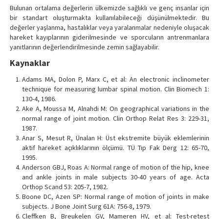
Bulunan ortalama değerlerin ülkemizde sağlıklı ve genç insanlar için
bir standart oluşturmakta kullanılabileceği düşünülmektedir. Bu
değerler yaşlanma, hastalıklar veya yaralanmalar nedeniyle oluşacak
hareket kayıplarının giderilmesinde ve sporcuların antrenmanlara
yanıtlarının değerlendirilmesinde zemin sağlayabilir.
Kaynaklar
Adams MA, Dolon P, Marx C, et al: An electronic inclinometer
technique for measuring lumbar spinal motion. Clin Biomech 1:
130-4, 1986.
Ake A, Moussa M, Alnahdi M: On geographical variations in the
normal range of joint motion. Clin Orthop Relat Res 3: 229-31,
1987.
Anar S, Mesut R, Ünalan H: Üst ekstremite büyük eklemlerinin
aktif hareket açıklıklarının ölçümü. TÜ Tıp Fak Derg 12: 65-70,
1995.
Anderson GBJ, Roas A: Normal range of motion of the hip, knee
and ankle joints in male subjects 30-40 years of age. Acta
Orthop Scand 53: 205-7, 1982.
Boone DC, Azen SP: Normal range of motion of joints in make
subjects. J Bone Joint Surg 61A: 756-8, 1979.
Cleffken B, Breukelen GV, Mameren HV, et al: Test-retest