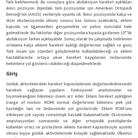
fark belirlenmedi. Bu sonuçlara göre abduksiyon hareket açıklıkları
ikinci pozisyon dışındaki tüm pozisyonlar için Amerikan Ortopedi
Derneği’nin (AAOS) verileriyle uyumlu idi. İkinci pozisyonda kalça ve
dizin ekstansiyonda olması sonucu kas tonusu azalmakta, eklem
kapsülü ve ligamentleri gevşemekte ve pelvis nonstabil hale
gelmektedir. Bu faktörler diğer pozisyonlara kıyasla gözlenen 10°’lik
abduksiyon farkını açıklayabilir. Sonuç olarak bu çalışmada belirlenen
ortalama kalça eklemi hareket açıklığı değerlerinin sağlıklı ve genç
Türk insanı için standart geliştirmekte kullanılabileceği ve eklem
hastalıklarında ortaya çıkan hareket kayıplarının tedavisinde
hekimlere yol gösterici olabileceği düşünülmektedir.
Giriş
Günlük aktivitelerdeki hareket kapasitelerinin değerlendirilmesinde
hareketi sağlayan yapıların fonksiyonel anatomisinin ve
biyomekaniğinin bilinmesi önem arz eder. Eklem hareket açıklığının
(range of motion- ROM) normal değerlerinin bilinmesi pek çok
hastalığın tanı ve tedavisinde yol göstericidir. Eklem ROM’unu
etkileyen çok sayıda romatolojik hastalık bulunmaktadır. Ekstremite
ampütasyonları sonrasında ve diğer ortopedik patolojilerde
kullanılan ortez ve protezlerin eklem hareket kapasitesiyle uyumlu
olması kişiye günlük aktivitelerinde kolaylık sağlamaktadır. Ülkemiz