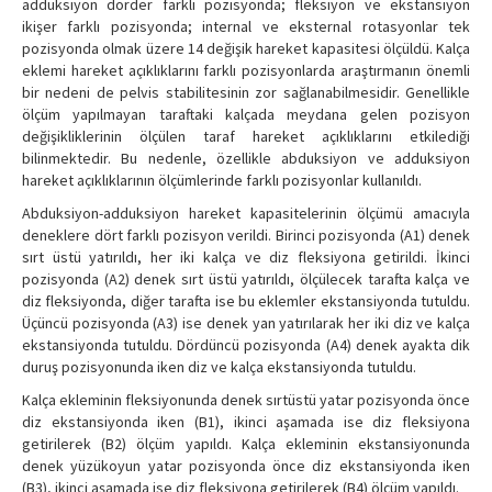
adduksiyon dörder farklı pozisyonda; fleksiyon ve ekstansiyon
ikişer farklı pozisyonda; internal ve eksternal rotasyonlar tek
pozisyonda olmak üzere 14 değişik hareket kapasitesi ölçüldü. Kalça
eklemi hareket açıklıklarını farklı pozisyonlarda araştırmanın önemli
bir nedeni de pelvis stabilitesinin zor sağlanabilmesidir. Genellikle
ölçüm yapılmayan taraftaki kalçada meydana gelen pozisyon
değişikliklerinin ölçülen taraf hareket açıklıklarını etkilediği
bilinmektedir. Bu nedenle, özellikle abduksiyon ve adduksiyon
hareket açıklıklarının ölçümlerinde farklı pozisyonlar kullanıldı.
Abduksiyon-adduksiyon hareket kapasitelerinin ölçümü amacıyla
deneklere dört farklı pozisyon verildi. Birinci pozisyonda (A1) denek
sırt üstü yatırıldı, her iki kalça ve diz fleksiyona getirildi. İkinci
pozisyonda (A2) denek sırt üstü yatırıldı, ölçülecek tarafta kalça ve
diz fleksiyonda, diğer tarafta ise bu eklemler ekstansiyonda tutuldu.
Üçüncü pozisyonda (A3) ise denek yan yatırılarak her iki diz ve kalça
ekstansiyonda tutuldu. Dördüncü pozisyonda (A4) denek ayakta dik
duruş pozisyonunda iken diz ve kalça ekstansiyonda tutuldu.
Kalça ekleminin fleksiyonunda denek sırtüstü yatar pozisyonda önce
diz ekstansiyonda iken (B1), ikinci aşamada ise diz fleksiyona
getirilerek (B2) ölçüm yapıldı. Kalça ekleminin ekstansiyonunda
denek yüzükoyun yatar pozisyonda önce diz ekstansiyonda iken
(B3), ikinci aşamada ise diz fleksiyona getirilerek (B4) ölçüm yapıldı.