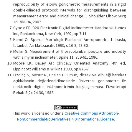
reproducibility of elbow goniometric measurements in a rigid
double-blinded protocol: Intervals for distinguishing between
measurement error and clinical change. J Shoulder Elbow Surg
16: 788-94, 2007.
Cybex: EDI-320 Electronic Digital Inclinometer Handbook. Lumex
Inc, Rankonkoma, New York, 1992, pp 7-11.
Kamil Ö: Sporda Morfolojik Planlama: Antropometri. 1. baskı,
İstanbul, Arı Matbaacılık 1993, s 16-9, 28-30.
Mellin G: Measurement of thoracolumbar posture and mobility
with a myrin inclinometer. Spine 11: 759-61, 1986.
Moore LK, Dalley AF: Clinically Oriented Anatomy. 4th ed,
Lippincott Williams & Wilkins 1999, pp 876-7.
Özdinç S, Mesut R, Ünalan H: Omuz, dirsek ve elbileği hareket
açıklıklarınin değerlendirilmesinde üniversal goniometre ile
elektronik digital inklinometrenin karşılaştınlması. Fizyoterapi
Rehab 8(2): 24-30, 1982.
This work is licensed under a
Creative Commons Attribution-
NonCommercial-NoDerivatives 4.0 International License
.