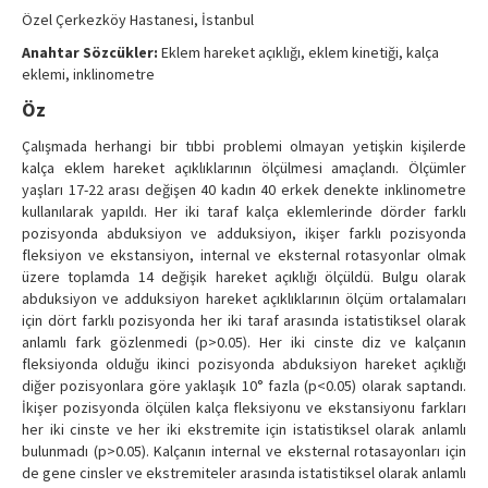
Contact Us
Özel Çerkezköy Hastanesi, İstanbul
Anahtar Sözcükler:
Eklem hareket açıklığı, eklem kinetiği, kalça
eklemi, inklinometre
Öz
Çalışmada herhangi bir tıbbi problemi olmayan yetişkin kişilerde
kalça eklem hareket açıklıklarının ölçülmesi amaçlandı. Ölçümler
yaşları 17-22 arası değişen 40 kadın 40 erkek denekte inklinometre
kullanılarak yapıldı. Her iki taraf kalça eklemlerinde dörder farklı
pozisyonda abduksiyon ve adduksiyon, ikişer farklı pozisyonda
fleksiyon ve ekstansiyon, internal ve eksternal rotasyonlar olmak
üzere toplamda 14 değişik hareket açıklığı ölçüldü. Bulgu olarak
abduksiyon ve adduksiyon hareket açıklıklarının ölçüm ortalamaları
için dört farklı pozisyonda her iki taraf arasında istatistiksel olarak
anlamlı fark gözlenmedi (p>0.05). Her iki cinste diz ve kalçanın
fleksiyonda olduğu ikinci pozisyonda abduksiyon hareket açıklığı
diğer pozisyonlara göre yaklaşık 10° fazla (p<0.05) olarak saptandı.
İkişer pozisyonda ölçülen kalça fleksiyonu ve ekstansiyonu farkları
her iki cinste ve her iki ekstremite için istatistiksel olarak anlamlı
bulunmadı (p>0.05). Kalçanın internal ve eksternal rotasayonları için
de gene cinsler ve ekstremiteler arasında istatistiksel olarak anlamlı