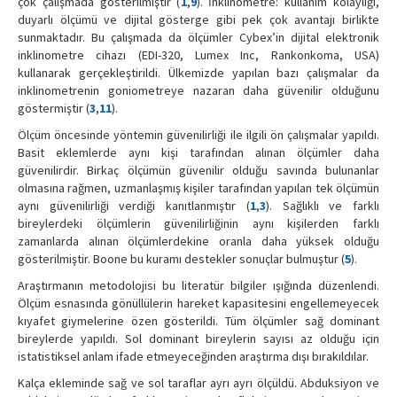
çok çalışmada gösterilmiştir (
1
,
9
). İnklinometre: kullanım kolaylığı,
duyarlı ölçümü ve dijital gösterge gibi pek çok avantajı birlikte
sunmaktadır. Bu çalışmada da ölçümler Cybex’in dijital elektronik
inklinometre cihazı (EDI-320, Lumex Inc, Rankonkoma, USA)
kullanarak gerçekleştirildi. Ülkemizde yapılan bazı çalışmalar da
inklinometrenin goniometreye nazaran daha güvenilir olduğunu
göstermiştir (
3
,
11
).
Ölçüm öncesinde yöntemin güvenilirliği ile ilgili ön çalışmalar yapıldı.
Basit eklemlerde aynı kişi tarafından alınan ölçümler daha
güvenilirdir. Birkaç ölçümün güvenilir olduğu savında bulunanlar
olmasına rağmen, uzmanlaşmış kişiler tarafından yapılan tek ölçümün
aynı güvenilirliği verdiği kanıtlanmıştır (
1
,
3
). Sağlıklı ve farklı
bireylerdeki ölçümlerin güvenilirliğinin aynı kişilerden farklı
zamanlarda alınan ölçümlerdekine oranla daha yüksek olduğu
gösterilmiştir. Boone bu kuramı destekler sonuçlar bulmuştur (
5
).
Araştırmanın metodolojisi bu literatür bilgiler ışığında düzenlendi.
Ölçüm esnasında gönüllülerin hareket kapasitesini engellemeyecek
kıyafet giymelerine özen gösterildi. Tüm ölçümler sağ dominant
bireylerde yapıldı. Sol dominant bireylerin sayısı az olduğu için
istatistiksel anlam ifade etmeyeceğinden araştırma dışı bırakıldılar.
Kalça ekleminde sağ ve sol taraflar ayrı ayrı ölçüldü. Abduksiyon ve