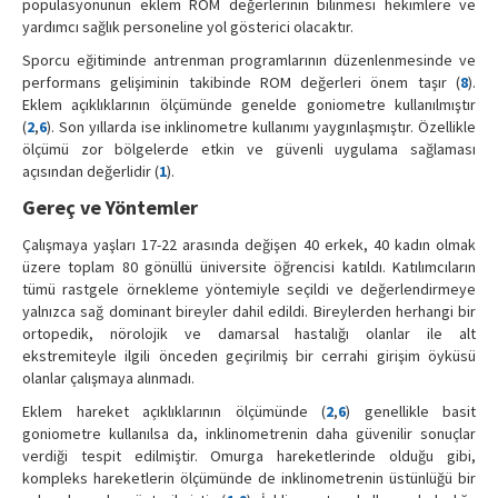
popülasyonunun eklem ROM değerlerinin bilinmesi hekimlere ve
yardımcı sağlık personeline yol gösterici olacaktır.
Sporcu eğitiminde antrenman programlarının düzenlenmesinde ve
performans gelişiminin takibinde ROM değerleri önem taşır (
8
).
Eklem açıklıklarının ölçümünde genelde goniometre kullanılmıştır
(
2
,
6
). Son yıllarda ise inklinometre kullanımı yaygınlaşmıştır. Özellikle
ölçümü zor bölgelerde etkin ve güvenli uygulama sağlaması
açısından değerlidir (
1
).
Gereç ve Yöntemler
Çalışmaya yaşları 17-22 arasında değişen 40 erkek, 40 kadın olmak
üzere toplam 80 gönüllü üniversite öğrencisi katıldı. Katılımcıların
tümü rastgele örnekleme yöntemiyle seçildi ve değerlendirmeye
yalnızca sağ dominant bireyler dahil edildi. Bireylerden herhangi bir
ortopedik, nörolojik ve damarsal hastalığı olanlar ile alt
ekstremiteyle ilgili önceden geçirilmiş bir cerrahi girişim öyküsü
olanlar çalışmaya alınmadı.
Eklem hareket açıklıklarının ölçümünde (
2
,
6
) genellikle basit
goniometre kullanılsa da, inklinometrenin daha güvenilir sonuçlar
verdiği tespit edilmiştir. Omurga hareketlerinde olduğu gibi,
kompleks hareketlerin ölçümünde de inklinometrenin üstünlüğü bir