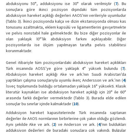
abduksiyonu 50°, adduksiyonu ise 30° olarak verilmiştir (
7
). Bu
sonuçlara göre ikinci pozisyon dışındaki tüm pozisyonlarda
abduksiyon hareket açıklığı değerleri AAOS'nin verileriyle uyumludur
(Tablo 3). İkinci pozisyonda kalça ve dizin ekstansiyonda olması kas
tonusunu azaltmakta, eklem kapsülü ve ligamentlerini gevşetmekte
ve pelvis nonstabil hale gelmektedir. Bu bize diğer pozisyonlar ile
olan yaklaşık l0°’lik abduksiyon farkını açıklayabilir. Diğer
pozisyonlarda ise ölçüm yapılmayan tarafta pelvis stabilitesi
korunmaktadır.
Genel itibariyle tüm pozisyonlardaki abduksiyon hareket açıklıkları
Türk insanında AOSS’ye göre yaklaşık 4° yüksek bulundu (
7
).
Abduksiyon hareket açıklığı Ake ve ark.'nın Suudi Arabistan’da
yaptıkları çalışma sonuçlarıyla uyumlu iken; Andersson ve ark.’nın (
4
)
İsveç toplumunda bulduğu ortalamadan yaklaşık 16° yüksekti. Klasik
literatür kaynakları ise abduksiyon hareket açıklığı için 20° ile 60°
arasında farklı değerler vermektedir (Tablo 3). Burada elde edilen
sonuçlar bu sınırlar içinde kalmaktadır (
10
).
Adduksiyon hareket kapasitelerinde Türk insanında saptanan
değerler ile AAOS normlarının birbirlerine çok yakın olduğu gözlendi.
Aynı şekilde Ake ve ark. (
2
) ve Anderson ve ark. (
4
)'nın buldukları
adduksiyon değerleri de buradaki sonuçlara çok yakındı. Bulgular