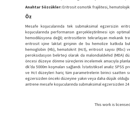
Anahtar Sözcükler:
Eritrosit osmotik frajilitesi, hematoloj
Öz
Mesafe koşucularında tek submaksimal egzersizin eritrosi
koşucularında performansın gerçekleştirilmesi için optima
hemodilüsyona değil; eritrositlerin tekrarlayan mekanik tr
eritrosit içine laktat girişinin de bu hemolize katkıda b
hemoglobin (Hb), hematokrit (Hct), eritrosit sayısı (Rbc) ve
peroksidasyon belirteçi olarak da malondialdehid (MDA) düz
öncesi düzeye dönme süreçlerini incelemek amacıyla planla
dk’da 5000m koşmaları sağlandı. İstatistiksel analiz SPSS pr
ve Hct düzeyleri hariç tüm parametrelerin birinci saatten 
egzersizden önceki düzeyine yakın veya daha düşük olduğu s
antrene mesafe koşucularında submaksimal egzersizden 24 sa
This work is license