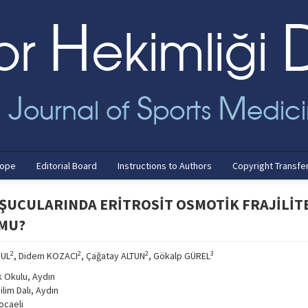
cope
Editorial Board
Instructions to Authors
Copyright Transfe
ŞUCULARINDA ERİTROSİT OSMOTİK FRAJİLİTE
 MU?
2
2
2
3
RUL
, Didem KOZACI
, Çağatay ALTUN
, Gökalp GÜREL
 Okulu, Aydın
lim Dalı, Aydın
ocaeli