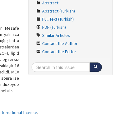
Abstract
Abstract (Turkish)
Full Text (Turkish)
PDF (Turkish)
ir. Mesafe
n yalnızca
Similar Articles
uğu; hatta
Contact the Author
etrelerden
Contact the Editor
EOF), lipid
k egzersiz
aklaşık 16
edildi. MCV
 sonra ise
ta düzeyde
ebilir.
ternational License
.