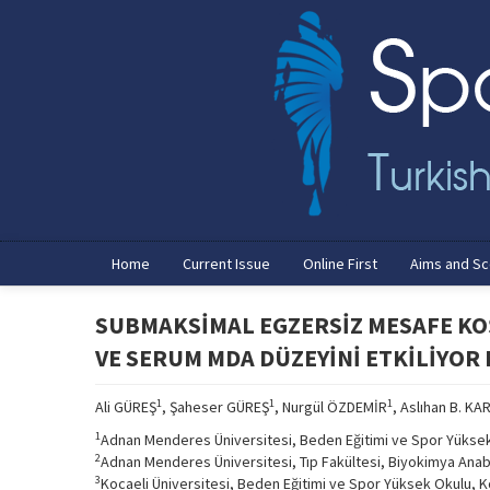
Home
Current Issue
Online First
Aims and S
SUBMAKSİMAL EGZERSİZ MESAFE KO
VE SERUM MDA DÜZEYİNİ ETKİLİYOR
1
1
1
Ali GÜREŞ
, Şaheser GÜREŞ
, Nurgül ÖZDEMİR
, Aslıhan B. KA
1
Adnan Menderes Üniversitesi, Beden Eğitimi ve Spor Yüksek
2
Adnan Menderes Üniversitesi, Tıp Fakültesi, Biyokimya Anabi
3
Kocaeli Üniversitesi, Beden Eğitimi ve Spor Yüksek Okulu, K