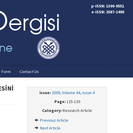
p-ISSN: 1300-0551
e-ISSN: 2587-1498
r Form
Contact Us
SİNİ
Issue:
2009, Volume 44, Issue 4
Page:
125-130
Category:
Research Article
Previous Article
Next Article