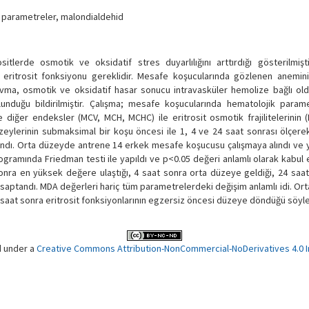
ik parametreler, malondialdehid
tlerde osmotik ve oksidatif stres duyarlılığını arttırdığı gösterilmişt
l eritrosit fonksiyonu gereklidir. Mesafe koşucularında gözlenen anemini
avma, osmotik ve oksidatif hasar sonucu intravasküler hemolize bağlı old
ulunduğu bildirilmiştir. Çalışma; mesafe koşucularında hematolojik param
 diğer endeksler (MCV, MCH, MCHC) ile eritrosit osmotik frajilitelerinin (
eylerinin submaksimal bir koşu öncesi ile 1, 4 ve 24 saat sonrası ölçere
ndı. Orta düzeyde antrene 14 erkek mesafe koşucusu çalışmaya alındı ve y
ogramında Friedman testi ile yapıldı ve p<0.05 değeri anlamlı olarak kabul 
sonra en yüksek değere ulaştığı, 4 saat sonra orta düzeye geldiği, 24 saat
aptandı. MDA değerleri hariç tüm parametrelerdeki değişim anlamlı idi. Or
at sonra eritrosit fonksiyonlarının egzersiz öncesi düzeye döndüğü söylen
d under a
Creative Commons Attribution-NonCommercial-NoDerivatives 4.0 In