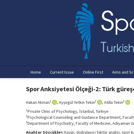
Home
Current Issue
Online First
Aims and S
Spor Anksiyetesi Ölçeği-2: Türk güreş
1
2
3
Hakan Akman
, Ayşegül Yetkin Tekin
, Atilla Tekin
1
Private Clinic of Psychology, İstanbul, Türkiye
2
Psychological Counseling and Guidance Department, Faculty
3
Department of Psychiatry, Faculty of Medicine, Adıyaman Un
Anahtar Sözcükler:
Kaygı, doğrulayıcı faktör analizi, spor ka