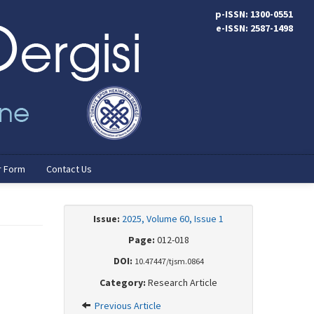
p-ISSN: 1300-0551
e-ISSN: 2587-1498
r Form
Contact Us
Issue:
2025, Volume 60, Issue 1
Page:
012-018
DOI:
10.47447/tjsm.0864
Category:
Research Article
Previous Article