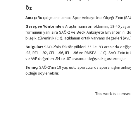
Öz
Amaç:
Bu çalışmanın amacı Spor Anksiyetesi Ölçeği-2'nin (SAÖ-2
Gereç ve Yöntemler:
Araştırmanın örneklemini, 18-40 yaş ar
formunun yanı sıra SAÖ-2 ve Beck Anksiyete Envanteri'ni doldu
bileşik güvenirlik (CR), açıklanan ortak varyans değerleri (AV
Bulgular:
SAÖ-2'nin faktör yükleri .55 ile .93 arasında değişmi
.93, RFI = .92, CFI = .96, IFI = .96 ve RMSEA = .10). SAÖ-2'nin iç
ve AVE değerleri .54 ile .67 arasında değişiklik göstermiştir.
Sonuç:
SAÖ-2'nin 18 yaş üstü sporcularda spora ilişkin anksiy
olduğu söylenebilir.
This work is license