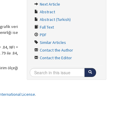
Next Article
Abstract
Abstract (Turkish)
grafik veri
Full Text
nirliği ise
PDF
Similar Articles
 .84, NFI =
Contact the Author
.79 ile .84,
Contact the Editor
irim ölçeği
ternational License
.