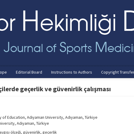
cope
Editorial Board
Instructions to Authors
Copyright Transfe
çilerde geçerlik ve güvenirlik çalışması
 of Education, Adıyaman University, Adıyaman, Türkiye
iversity, Adıyaman, Türkiye
ygısı ölçeği, güvenirlik, geçerlik