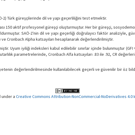
) Türk güreşçilerinde dil ve yapı geçerliliğini test etmektir.
ası 150 aktif profesyonel güreşçi oluşturmuştur. Her bir güreşçi, sosyodemo
rmuştur. SAÖ-2'nin dil ve yapı geçerliği doğrulayıcı faktör analiziyle, güve
E) ve Cronbach Alpha katsayıları hesaplanarak değerlendirilmiştir.
ştir. Uyum iyiliği indeksleri kabul edilebilir sınırlar içinde bulunmuştur (GFI =
 tutarlılık parametrelerinde, Cronbach Alfa katsayıları .83 ile .92, CR değerleri 
etenin değerlendirilmesinde kullanılabilecek geçerli ve güvenilir bir öz bild
d under a
Creative Commons Attribution-NonCommercial-NoDerivatives 4.0 In