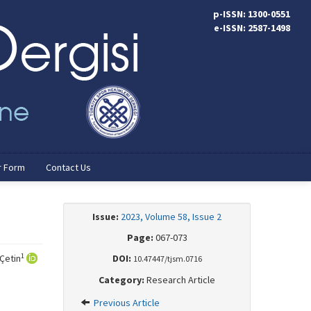
p-ISSN: 1300-0551
e-ISSN: 2587-1498
r Form
Contact Us
Issue:
2023, Volume 58, Issue 2
Page:
067-073
1
Çetin
DOI:
10.47447/tjsm.0716
Category:
Research Article
Previous Article