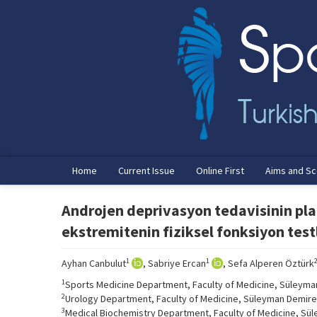
Home
Current Issue
Online First
Aims and S
Androjen deprivasyon tedavisinin pla
ekstremitenin fiziksel fonksiyon testl
1
1
Ayhan Canbulut
, Sabriye Ercan
, Sefa Alperen Öztürk
1
Sports Medicine Department, Faculty of Medicine, Süleyman 
2
Urology Department, Faculty of Medicine, Süleyman Demirel 
3
Medical Biochemistry Department, Faculty of Medicine, Süle