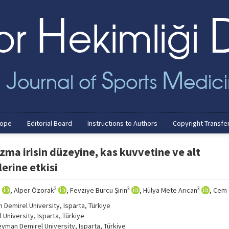
cope
Editorial Board
Instructions to Authors
Copyright Transfe
zma irisin düzeyine, kas kuvvetine ve alt
erine etkisi
2
2
3
3
, Alper Özorak
, Fevziye Burcu Şirin
, Hülya Mete Arıcan
, Cem 
Demirel University, Isparta, Türkiye
University, Isparta, Türkiye
yman Demirel University, Isparta, Türkiye