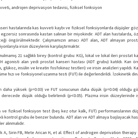
uvveti, androjen deprivasyon tedavisi, fiziksel fonksiyon
seri hastalarında kas kuvveti kaybı ve fiziksel fonksiyonlarda düşüşler gö
egzersiz sonrasında kastan salınan bir miyokindir. ADT alan hastalarda, öz
eceği öngörülmektedir. Çalışmamızın amacı ADT alan, ADT almayan prost
yonlarıyla irisin düzeylerini karşılaştırmaktır.
ulmamış 21 sağlıklı birey (kontrol grubu: KG), lokal ve lokal ileri prostat k
agonisti alan yedi prostat kanseri hastası (ADT grubu) katıldı. Kan ör
 glükoz, insülin ve kreatin fosfokinaz testleri) ve irisin analizleri yapıldı. Ka
rüme hızı ve fonksiyonel uzanma testi (FUT) ile değerlendirildi. İzokinetik 
 daha yüksek (p=0.03) ve FUT sonucunun daha düşük (p=0.04) olduğu göz
derecede düşük olduğu belirlendi (p˂0.05). Plazma irisin düzeylerinde i
n ve fiziksel fonksiyon test (beş kez otur kalk, FUT) performanslarının dü
ıklı kontrol grubu ile benzer bulundu. ADT alan ve ADT almaya başlayacak has
r alınmalıdır.
k A, Sirin FB, Mete Arican H, et al. Effect of androgen deprivation therap