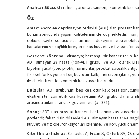
Anahtar Sözcükler:
İrisin, prostat kanseri, izometrik kas k
Öz
Amaç:
Androjen deprivasyon tedavisi (ADT) alan prostat kan
bunun sonucunda yaşam kalitelerinin de düşmektedir. İrisin; 
dokusu kaybı sonucu salınan irisin düzeyinin etkilenebil
hastalarının ve sağlıklı bireylerin kas kuvveti ve fiziksel fonksi
Gereç ve Yöntem:
Çalışmaya; herhangi bir kanser tanısı kon
ADT almayan 28 hasta (non-ADT grubu) ve ADT olarak LHRH 
biyokimyasal (lipid profili, hormonlar, prostat spesifik antijen,
fiziksel fonksiyonları beş kez otur kalk, merdiven çıkma, yü
ile alt ekstremite izometrik kas kuvveti ölçüldü.
Bulgular:
ADT grubunun; beş kez otur kalk test sonucunun
ekstremite izometrik kas kuvvetinin ADT grubunda anlamlı 
arasında anlamlı farklılık gözlenmedi (p=0.31).
Sonuç:
ADT alan prostat kanseri hastalarının kas kuvvetini
gözlendi; fakat irisin düzeyleri ADT almayan hastalar ve sağl
kuvveti ve fiziksel fonksiyonları izlenmeli ve koruyucu önlemle
Cite this article as:
Canbulut A, Ercan S, Ozturk SA, Ozora