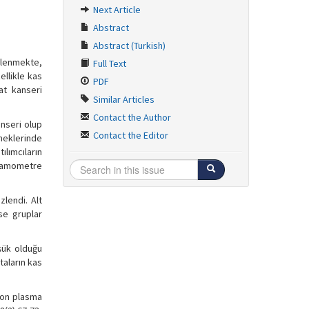
Next Article
Abstract
Abstract (Turkish)
zlenmekte,
Full Text
ellikle kas
PDF
at kanseri
Similar Articles
Contact the Author
anseri olup
Contact the Editor
neklerinde
tılımcıların
dinamometre
lendi. Alt
se gruplar
şük olduğu
taların kas
y on plasma