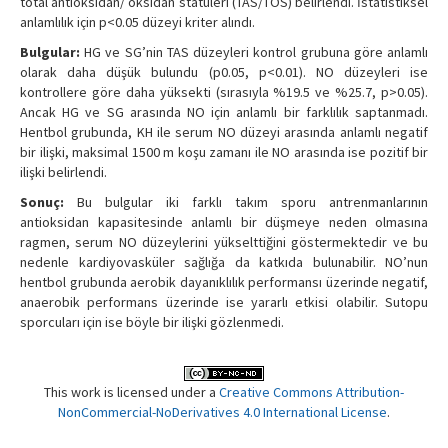
total antioksidan/ oksidan statüleri (TAS/TOS) belirlendi. İstatistiksel
anlamlılık için p<0.05 düzeyi kriter alındı.
Bulgular:
HG ve SG’nin TAS düzeyleri kontrol grubuna göre anlamlı
olarak daha düşük bulundu (p0.05, p<0.01). NO düzeyleri ise
kontrollere göre daha yüksekti (sırasıyla %19.5 ve %25.7, p>0.05).
Ancak HG ve SG arasında NO için anlamlı bir farklılık saptanmadı.
Hentbol grubunda, KH ile serum NO düzeyi arasında anlamlı negatif
bir ilişki, maksimal 1500 m koşu zamanı ile NO arasında ise pozitif bir
ilişki belirlendi.
Sonuç:
Bu bulgular iki farklı takım sporu antrenmanlarının
antioksidan kapasitesinde anlamlı bir düşmeye neden olmasına
ragmen, serum NO düzeylerini yükselttiğini göstermektedir ve bu
nedenle kardiyovasküler sağlığa da katkıda bulunabilir. NO’nun
hentbol grubunda aerobik dayanıklılık performansı üzerinde negatif,
anaerobik performans üzerinde ise yararlı etkisi olabilir. Sutopu
sporcuları için ise böyle bir ilişki gözlenmedi.
This work is licensed under a
Creative Commons Attribution-
NonCommercial-NoDerivatives 4.0 International License
.