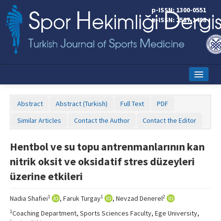
p-ISSN: 1300-0551
e-ISSN: 2587-1498
Home
Abstract
Abstract (Turkish)
Full Text
PDF
Current Issue
Similar Articles
Contact the Author
Contact the Editor
Online First
Hentbol ve su topu antrenmanlarının kan
Aims and Scope
nitrik oksit ve oksidatif stres düzeyleri
Editorial Board
üzerine etkileri
Instructions to Authors
1
1
2
Nadia Shafiei
, Faruk Turgay
, Nevzad Denerel
Copyright Transfer Form
1
Coaching Department, Sports Sciences Faculty, Ege University,