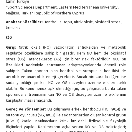
İzmir, Türkiye
Contact Us
2
Sport Sciences Department, Eastern Mediterranean University,
Mağusa, Turkish Republic of Northern Cyprus
Anahtar Sözcükler:
Hentbol, sutopu, nitrik oksit, oksidatif stres,
kritik hız
Öz
Giriş:
Nitrik oksit (NO) vazodilatör, antioksidan ve metabolik
regulatör özelliklere sahip bir gazdır. Hem NO hem de oksidatif
stres (OS), ateroskleroz (AS) için birer risk faktörüdür. NO, bu
özellikleri nedeniyle antrenman adaptasyonlarında önemli role
sahiptir. Takım sporları olan hentbol ve sutopunun her ikisi de
aerobik ve anaerobik enerji gerektirir. Ancak biri karada diğeri ise
suda yapıldığı için kan NO ve OS düzeyleri üzerine etkileri farklı
olabilir. Bu konu henüz açık olmadığı için, bu çalışmada bu iki takım
sporunda antrenmanın kan NO ve OS düzeyleri üzerine etkilerinin
karşılaştırılması amaçlandı.
Gereç ve Yöntemler:
Bu çalışmaya erkek hentbolcu (HG, n=14) ve
su topu oyuncusu (SG, n=12) ile sedanterlerden oluşan kontrol grubu
(KG=13) katıldı. Katılımcıların kritik hız dahil fiziksel ve fizyolojik
ölçümleri yapıldı. Katılımcıların açlık serum NO ve OS belirteçleri;