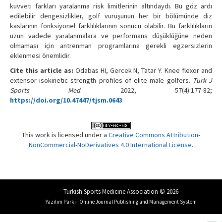
kuvveti farkları yaralanma risk limitlerinin altındaydı. Bu göz ardı
edilebilir dengesizlikler, golf vuruşunun her bir bölümünde diz
kaslarının fonksiyonel farklılıklarının sonucu olabilir. Bu farklılıkların
uzun vadede yaralanmalara ve performans düşüklüğüne neden
olmaması için antrenman programlarına gerekli egzersizlerin
eklenmesi önemlidir.
Cite this article as:
Odabas HI, Gercek N, Tatar Y. Knee flexor and
extensor isokinetic strength profiles of elite male golfers.
Turk J
Sports Med
. 2022, 57(4):177-82;
https://doi.org/10.47447/tjsm.0643
This work is licensed under a
Creative Commons Attribution-
NonCommercial-NoDerivatives 4.0 International License
.
Turkish Sports Medicine Association © 2026
Yazılım Parkı - Online Journal Publishing and Management System