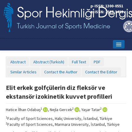
p-ISSN: 1300-0551
e-ISSN: 2587-1498
Home
Abstract
Abstract (Turkish)
Full Text
PDF
Current Issue
Similar Articles
Contact the Author
Contact the Editor
Online First
Elit erkek golfçülerin diz fleksör ve
Aims and Scope
ekstansör izokinetik kuvvet profilleri
Editorial Board
1
2
2
Hatice İlhan Odabaş
, Nejla Gercek
, Yaşar Tatar
Instructions to Authors
1
Faculty of Sport Sciences, Haliç University, İstanbul, Türkiye
2
Faculty of Sport Sciences, Marmara University, İstanbul, Türkiye
Copyright Transfer Form