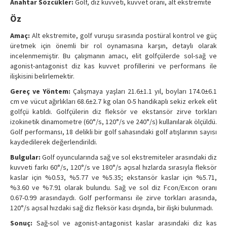
Anahtar Sözcükler:
Golf, diz kuvveti, kuvvet oranı, alt ekstremite
Contact Us
Öz
Amaç:
Alt ekstremite, golf vuruşu sırasında postüral kontrol ve güç
üretmek için önemli bir rol oynamasına karşın, detaylı olarak
incelenmemiştir. Bu çalışmanın amacı, elit golfçülerde sol-sağ ve
agonist-antagonist diz kas kuvvet profillerini ve performans ile
ilişkisini belirlemektir.
Gereç ve Yöntem:
Çalışmaya yaşları 21.6±1.1 yıl, boyları 174.0±6.1
cm ve vücut ağırlıkları 68.6±2.7 kg olan 0-5 handikaplı sekiz erkek elit
golfçü katıldı. Golfçülerin diz fleksör ve ekstansör zirve torkları
izokinetik dinamometre (60°/s, 120°/s ve 240°/s) kullanılarak ölçüldü.
Golf performansı, 18 delikli bir golf sahasındaki golf atışlarının sayısı
kaydedilerek değerlendirildi.
Bulgular:
Golf oyuncularında sağ ve sol ekstremiteler arasındaki diz
kuvveti farkı 60°/s, 120°/s ve 180°/s açısal hızlarda sırasıyla fleksör
kaslar için %0.53, %5.77 ve %5.35; ekstansör kaslar için %5.71,
%3.60 ve %7.91 olarak bulundu. Sağ ve sol diz Fcon/Excon oranı
0.67-0.99 arasındaydı. Golf performansı ile zirve torkları arasında,
120°/s açısal hızdaki sağ diz fleksör kası dışında, bir ilişki bulunmadı.
Sonuç:
Sağ-sol ve agonist-antagonist kaslar arasındaki diz kas