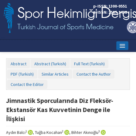
p-ISSN: 1300-0551
e-ISSN: 2587-1498
Home
Abstract
Abstract (Turkish)
Full Text (Turkish)
Current Issue
PDF (Turkish)
Similar Articles
Contact the Author
Online First
Contact the Editor
Aims and Scope
Jimnastik Sporcularında Diz Fleksör-
Editorial Board
Ekstansör Kas Kuvvetinin Denge ile
Instructions to Authors
İlişkisi
Copyright Transfer Form
1
2
3
Aydın Balcı
, Tuğba Kocahan
, Bihter Akınoğlu