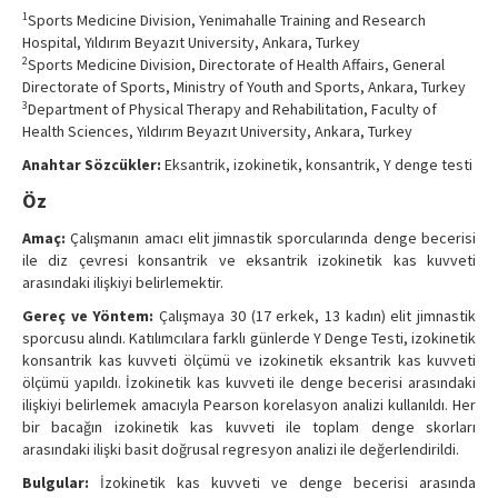
Contact Us
1
Sports Medicine Division, Yenimahalle Training and Research
Hospital, Yıldırım Beyazıt University, Ankara, Turkey
2
Sports Medicine Division, Directorate of Health Affairs, General
Directorate of Sports, Ministry of Youth and Sports, Ankara, Turkey
3
Department of Physical Therapy and Rehabilitation, Faculty of
Health Sciences, Yıldırım Beyazıt University, Ankara, Turkey
Anahtar Sözcükler:
Eksantrik, izokinetik, konsantrik, Y denge testi
Öz
Amaç:
Çalışmanın amacı elit jimnastik sporcularında denge becerisi
ile diz çevresi konsantrik ve eksantrik izokinetik kas kuvveti
arasındaki ilişkiyi belirlemektir.
Gereç ve Yöntem:
Çalışmaya 30 (17 erkek, 13 kadın) elit jimnastik
sporcusu alındı. Katılımcılara farklı günlerde Y Denge Testi, izokinetik
konsantrik kas kuvveti ölçümü ve izokinetik eksantrik kas kuvveti
ölçümü yapıldı. İzokinetik kas kuvveti ile denge becerisi arasındaki
ilişkiyi belirlemek amacıyla Pearson korelasyon analizi kullanıldı. Her
bir bacağın izokinetik kas kuvveti ile toplam denge skorları
arasındaki ilişki basit doğrusal regresyon analizi ile değerlendirildi.
Bulgular:
İzokinetik kas kuvveti ve denge becerisi arasında