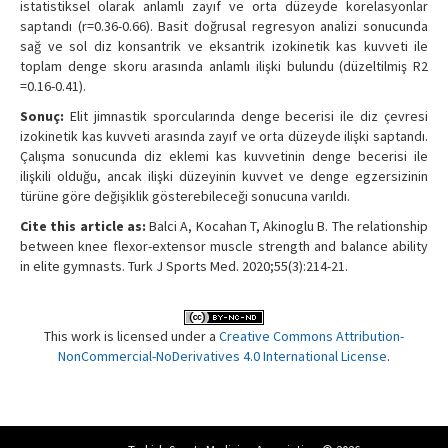
istatistiksel olarak anlamlı zayıf ve orta düzeyde korelasyonlar
saptandı (r=0.36-0.66). Basit doğrusal regresyon analizi sonucunda
sağ ve sol diz konsantrik ve eksantrik izokinetik kas kuvveti ile
toplam denge skoru arasında anlamlı ilişki bulundu (düzeltilmiş R2
=0.16-0.41).
Sonuç:
Elit jimnastik sporcularında denge becerisi ile diz çevresi
izokinetik kas kuvveti arasında zayıf ve orta düzeyde ilişki saptandı.
Çalışma sonucunda diz eklemi kas kuvvetinin denge becerisi ile
ilişkili olduğu, ancak ilişki düzeyinin kuvvet ve denge egzersizinin
türüne göre değişiklik gösterebileceği sonucuna varıldı.
Cite this article as:
Balci A, Kocahan T, Akinoglu B. The relationship
between knee flexor-extensor muscle strength and balance ability
in elite gymnasts. Turk J Sports Med. 2020;55(3):214-21.
This work is licensed under a
Creative Commons Attribution-
NonCommercial-NoDerivatives 4.0 International License
.