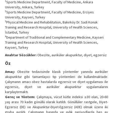
1
Sports Medicine Department, Faculty of Medicine, Ankara
Contact Us
University, Ankara, Turkey
2
Sports Medicine Department, Faculty of Medicine, Erciyes
University, Kayseri, Turkey
3
Physical Medicine and Rehabilitation, Bakırköy Dr. Sadi Konuk
Training and Research Hospital, University of Health Sciences,
İstanbul, Turkey
4
Department of Traditional and Complementary Medicine, Kayseri
Training and Research Hospital, University of Health Sciences,
Kayseri, Turkey
Anahtar Sözcükler:
Obezite, auriküler akupunktur, diyet, egzersiz
Öz
Amaç:
Obezite tedavisinde klasik yöntemler yanında auriküler
akupunktur gibi tamamlayıcı tıp yöntemleri de kullanılmaktadır.
Çalışmanın amacı obez hastalarda egzersiz ve diyet uygulaması ile
egzersiz, diyet ve auriküler akupunktur uygulamalarını
karşılaştırmaktı.
Gereç ve Yöntem:
Çalışmaya, vücut kütle indeksi ≥30 olan, 20-60
yaş arası 70 kadın gönüllü olarak katıldı. Gönüllüler rastgele, Diyet-
Egzersiz (DE) ve Akupunktur-Diyet-Egzersiz (ADE) olmak üzere iki
gruba ayrıldı. Çalışmanın başında ve aylık periyodlarda beş ay