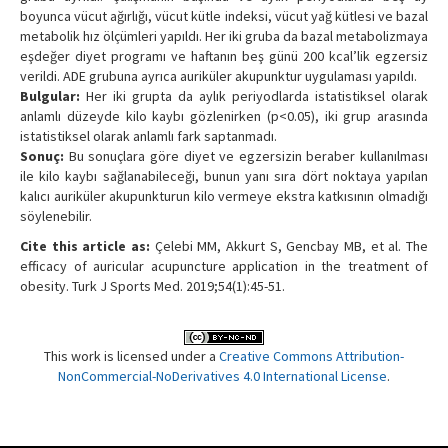
boyunca vücut ağırlığı, vücut kütle indeksi, vücut yağ kütlesi ve bazal
metabolik hız ölçümleri yapıldı. Her iki gruba da bazal metabolizmaya
eşdeğer diyet programı ve haftanın beş günü 200 kcal’lik egzersiz
verildi. ADE grubuna ayrıca auriküler akupunktur uygulaması yapıldı.
Bulgular:
Her iki grupta da aylık periyodlarda istatistiksel olarak
anlamlı düzeyde kilo kaybı gözlenirken (p<0.05), iki grup arasında
istatistiksel olarak anlamlı fark saptanmadı.
Sonuç:
Bu sonuçlara göre diyet ve egzersizin beraber kullanılması
ile kilo kaybı sağlanabileceği, bunun yanı sıra dört noktaya yapılan
kalıcı auriküler akupunkturun kilo vermeye ekstra katkısının olmadığı
söylenebilir.
Cite this article as:
Çelebi MM, Akkurt S, Gencbay MB, et al. The
efficacy of auricular acupuncture application in the treatment of
obesity. Turk J Sports Med. 2019;54(1):45-51.
This work is licensed under a
Creative Commons Attribution-
NonCommercial-NoDerivatives 4.0 International License
.