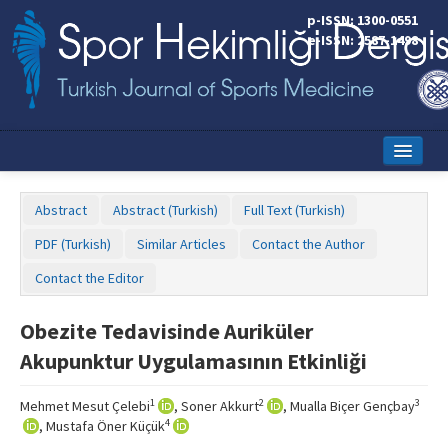
p-ISSN: 1300-0551
e-ISSN: 2587-1498
Home
Abstract
Abstract (Turkish)
Full Text (Turkish)
Current Issue
PDF (Turkish)
Similar Articles
Contact the Author
Online First
Contact the Editor
Aims and Scope
Obezite Tedavisinde Auriküler
Editorial Board
Akupunktur Uygulamasının Etkinliği
Instructions to Authors
1
2
3
Mehmet Mesut Çelebi
, Soner Akkurt
, Mualla Biçer Gençbay
Copyright Transfer Form
4
, Mustafa Öner Küçük