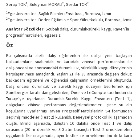
1
2
2
Serap TOK
, Süleyman MORALI
, Serdar TOK
Contact Us
1
Ege Üniversitesi Sağlık Bilimleri Enstitüsü, Bornova, İzmir
2
Ege Üniversitesi Beden Eğitimi ve Spor Yüksekokulu, Bornova, İzmir
Anahtar Sözcükler:
Scubalı dalış, durumluk-sürekli kaygı, Raven’in
progresif matrisleri, egzersiz
Öz
Bu çalışmada aletli dalış eğitmenleri ile dalışa yeni başlayan
balıkadamların sualtındaki ve karadaki zihinsel performansları ile
dalış öncesi ve sonrasındaki durumluluk, süreklilik kaygı düzeylerinin
karşılaştırılması amaçlandı. Yaşları 21 ile 38 arasında değişen dokuz
balıkadam eğitmeni ve öğrencisi çalışmanın örneklemini oluşturdu.
Dalış öncesi durumluk ve sürekli kaygı düzeyini belirlemek için
Spielberger tarafından geliştirilen, Öner ve LeCompte tarafından da
Türkçe’ye uyarlanan Durumluk-Sürekli Kaygı Envanteri (Test 1),
dalgıçların zihinsel performans değerlendirmeleri içinse su altı
koşullarına uyarlanmış Raven Progresif Matrislerinin S4 formundan
seçilmiş maddeler (Test 2) kullanıldı. Deneysel protokol iki aşamadan
oluştu. Birinci aşamada, dalıştan 10 dakika önce Test 1 ve dalış
sırasında (20 m derinlik ve 3.0 atm basınçta) Test 2 örneklemeleri
uygulandı. İkinci aşamada, aynı testler ile örnekleme bu defa kara