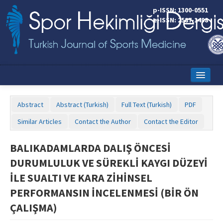
p-ISSN: 1300-0551
e-ISSN: 2587-1498
Home
Abstract
Abstract (Turkish)
Full Text (Turkish)
PDF
Current Issue
Similar Articles
Contact the Author
Contact the Editor
Online First
BALIKADAMLARDA DALIŞ ÖNCESİ
Aims and Scope
DURUMLULUK VE SÜREKLİ KAYGI DÜZEYİ
Editorial Board
İLE SUALTI VE KARA ZİHİNSEL
PERFORMANSIN İNCELENMESİ (BİR ÖN
Instructions to Authors
ÇALIŞMA)
Copyright Transfer Form