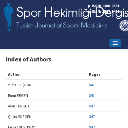
p-ISSN: 1300-0551
e-ISSN: 2587-1498
Home
Index of Authors
Current Issue
Author
Pages
Online First
Yıldız COŞKUN
041
Aims and Scope
Emin ERGEN
041
Editorial Board
Akın TURGUT
047
Instructions to Authors
Çetin İŞLEGEN
047
Copyright Transfer Form
Fikret DURUSOY
047