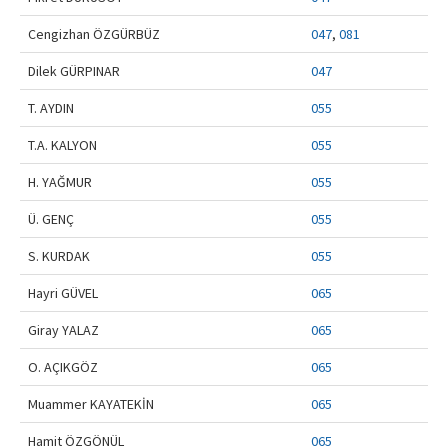
Contact Us
Cengizhan ÖZGÜRBÜZ
047
,
081
Dilek GÜRPINAR
047
T. AYDIN
055
T.A. KALYON
055
H. YAĞMUR
055
Ü. GENÇ
055
S. KURDAK
055
Hayri GÜVEL
065
Giray YALAZ
065
O. AÇIKGÖZ
065
Muammer KAYATEKİN
065
Hamit ÖZGÖNÜL
065