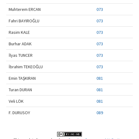
Muhterem ERCAN
073
Fahri BAYIROĞLU
073
Rasim KALE
073
Burhar ADAK
073
İlyas TUNCER
073
İbrahim TEKEOĞLU
073
Emin TAŞKIRAN
081
Turan DURAN
081
Veli LÖK
081
F. DURUSOY
089