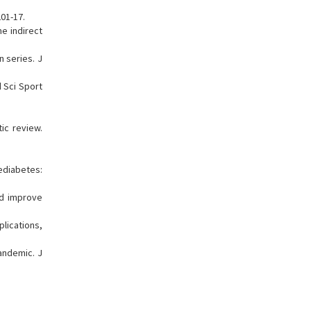
201-17.
e indirect
n series. J
d Sci Sport
ic review.
rediabetes:
nd improve
plications,
andemic. J