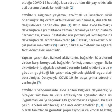
olduğu COVİD-19 hastalığı, kısa sürede tüm dünyayı etkisi altı
acil durumu olarak ilan edilmiştir (
2
).
COVİD-19 salgınının yayılımını azaltmak ve insanların virü
önerilmiştir. Dış ortam aktivitelerinin kısıtlanması, düzenli f
değişikliklere neden olmuştur (
3
). Uzun süre evde kalmak; 
davranışlara aşırı miktarda zaman harcamaya sebep olabilmekt
harcanması, kronik hastalıklar için potansiyel kötüleşme 
davranışları da artırabilmektedir (
4
). Üstelik, hareketsiz ola
çalışmalar mevcuttur (
5
). Fakat, fiziksel aktivitenin ve egzers
tarzı edinmeleri önemlidir.
Yapılan çalışmalar, fiziksel aktivitenin, bağışıklık hücreleri
virüse karşı koruyacak bağışıklık fonksiyonunun uygun fiziks
aktivitelerin bağışıklık sistemi üzerinde farklı etkileri vardır (
gözden geçirildiği bir çalışmada, yüksek şiddetli egzersizi
belirtilmiştir. Dolayısıyla COVİD-19 ile başa çıkma sürec
varılmıştır (
7
).
COVİD-19 pandemisinde elde edilen bilgilere dayanarak; yaş
bireyler söz konusu virüs enfeksiyonu açısından daha riskl
uygulaması en iyi seçenek gibi görünmesine rağmen, bu sürecin
çeşitli etkileri olabileceği göz ardı edilmemelidir (
1
,
8
). Sağ
olarak tanımlanan geriatrik popülasyonun ve kronik hastalığ