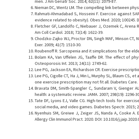
men. J Am Geriatr Soc. 2014; 62(11): 2079-87.
Nieman DC, Wentz LM. The compelling link between physica
Rahmati-Ahmadabad S, Hosseini F. Exercise against SAR
evidence related to obesity). Obes Med. 2020; 100245. 
Fletcher GF, Landolfo C, Niebauer J, Ozemek C, Arena R,
Am Coll Cardiol. 2018; 72(14): 1622-39.
Chodzko-Zajko WJ, Proctor DN, Singh MAF, Minson CT, Nig
Exer. 2009; 41(7): 1510-30.
Roubenoff R. Sarcopenia and it simplications for the elderl
Bolam KA, Van Uffelen JG, Taaffe DR. The effect of ph
Osteoporosis Int. 2013; 24(11): 2749-62.
Lee PG, Jackson EA, Richardson CR. Exercise prescription
Lee PG, Cigolle CT, Ha J, Min L, Murphy SL, Blaum CS, et
one exercise prescription may not fit all. Diabetes Care. 
Bravata DM, Smith-Spangler C, Sundaram V, Gienger AL,
health: a systematic review. JAMA. 2007; 298(19): 2296-3
Tate DF, Lyons EJ, Valle CG. High-tech tools for exercis
social media, and video games. Diabetes Spectr. 2015; 28
Nyenhuis SM, Greiwe J, Zeiger JS, Nanda A, Cooke A. Ex
Allergy Clin Immunol Pract. 2020. DOI: 10.1016/j.jaip.2020.