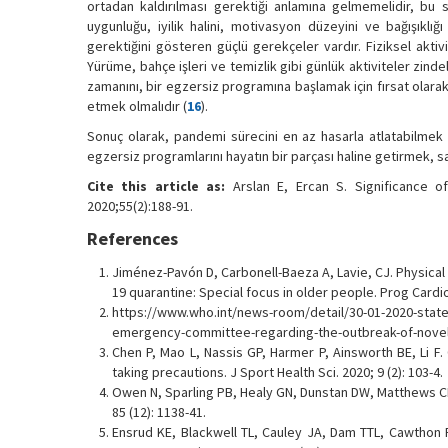
ortadan kaldırılması gerektiği anlamına gelmemelidir, bu 
uygunluğu, iyilik halini, motivasyon düzeyini ve bağışıklığ
gerektiğini gösteren güçlü gerekçeler vardır. Fiziksel aktiv
Yürüme, bahçe işleri ve temizlik gibi günlük aktiviteler zind
zamanını, bir egzersiz programına başlamak için fırsat ola
etmek olmalıdır (
16
).
Sonuç olarak, pandemi sürecini en az hasarla atlatabilmek iç
egzersiz programlarını hayatın bir parçası haline getirmek, sa
Cite this article as:
Arslan E, Ercan S. Significance o
2020;55(2):188-91.
References
Jiménez-Pavón D, Carbonell-Baeza A, Lavie, CJ. Physical
19 quarantine: Special focus in older people. Prog Cardio
https://www.who.int/news-room/detail/30-01-2020-state
emergency-committee-regarding-the-outbreak-of-novel-co
Chen P, Mao L, Nassis GP, Harmer P, Ainsworth BE, Li F.
taking precautions. J Sport Health Sci. 2020; 9 (2): 103-4.
Owen N, Sparling PB, Healy GN, Dunstan DW, Matthews CE
85 (12): 1138-41.
Ensrud KE, Blackwell TL, Cauley JA, Dam TTL, Cawthon P