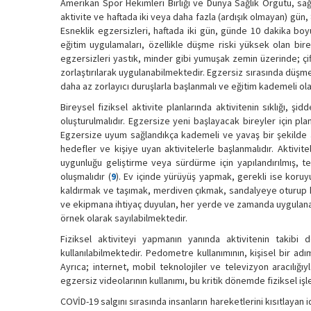
Amerikan Spor Hekimleri Birliği ve Dünya Sağlık Örgütü, sağ
aktivite ve haftada iki veya daha fazla (ardışık olmayan) gün
Esneklik egzersizleri, haftada iki gün, günde 10 dakika bo
eğitim uygulamaları, özellikle düşme riski yüksek olan bir
egzersizleri yastık, minder gibi yumuşak zemin üzerinde; çif
zorlaştırılarak uygulanabilmektedir. Egzersiz sırasında düşme
daha az zorlayıcı duruşlarla başlanmalı ve eğitim kademeli olara
Bireysel fiziksel aktivite planlarında aktivitenin sıklığı, 
oluşturulmalıdır. Egzersize yeni başlayacak bireyler için pla
Egzersize uyum sağlandıkça kademeli ve yavaş bir şekilde artı
hedefler ve kişiye uyan aktivitelerle başlanmalıdır. Aktivi
uygunluğu geliştirme veya sürdürme için yapılandırılmış, te
oluşmalıdır (
9
). Ev içinde yürüyüş yapmak, gerekli ise koruy
kaldırmak ve taşımak, merdiven çıkmak, sandalyeye oturup k
ve ekipmana ihtiyaç duyulan, her yerde ve zamanda uygulanab
örnek olarak sayılabilmektedir.
Fiziksel aktiviteyi yapmanın yanında aktivitenin taki
kullanılabilmektedir. Pedometre kullanımının, kişisel bir adım
Ayrıca; internet, mobil teknolojiler ve televizyon aracılığ
egzersiz videolarının kullanımı, bu kritik dönemde fiziksel işle
COVİD-19 salgını sırasında insanların hareketlerini kısıtlayan 