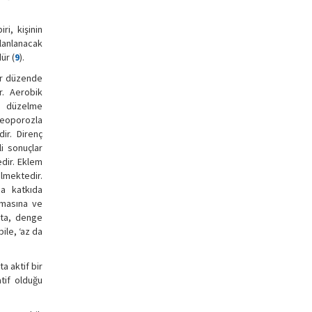
ri, kişinin
lanlanacak
ür (
9
).
bir düzende
r. Aerobik
da düzelme
steoporozla
ir. Direnç
i sonuçlar
edir. Eklem
ilmektedir.
na katkıda
lmasına ve
kta, denge
ile, ‘az da
 aktif bir
tif olduğu