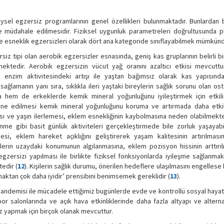
ysel egzersiz programlarının genel özellikleri bulunmaktadır. Bunlardan bi
de müdahale edilmesidir. Fiziksel uygunluk parametreleri doğrultusunda p
 ve esneklik egzersizleri olarak dört ana kategoride sınıflayabilmek mümkünd
iz tipi olan aerobik egzersizler esnasında, geniş kas gruplarının belirli 
mektedir. Aerobik egzersizin vücut yağ oranını azaltıcı etkisi mevcuttu
 ve enzim aktivitesindeki artışı ile yaştan bağımsız olarak kas yapısın
ş sağlamanın yanı sıra, sıklıkla ileri yaştaki bireylerin sağlık sorunu olan o
hem de erkeklerde kemik mineral yoğunluğunu iyileştirmek için etkilid
ine edilmesi kemik mineral yoğunluğunu koruma ve artırmada daha etkil
ması ve yaşın ilerlemesi, eklem esnekliğinin kaybolmasına neden olabilmekt
yinme gibi basit günlük aktiviteleri gerçekleştirmede bile zorluk yaşayab
si, eklem hareket açıklığını geliştirerek yaşam kalitesinin artırılması
lerin uzaydaki konumunun algılanmasına, eklem pozisyon hissinin arttırı
zersizi yapılması ile birlikte fiziksel fonksiyonlarda iyileşme sağlanma
edir (
12
). Kişilerin sağlık durumu, önerilen hedeflere ulaşılmasını engellese b
maktan çok daha iyidir’ prensibini benimsemek gereklidir (
13
).
demisi ile mücadele ettiğimiz bugünlerde evde ve kontrollü sosyal hayatta
or salonlarında ve açık hava etkinliklerinde daha fazla altyapı ve alterna
 yapmak için birçok olanak mevcuttur.