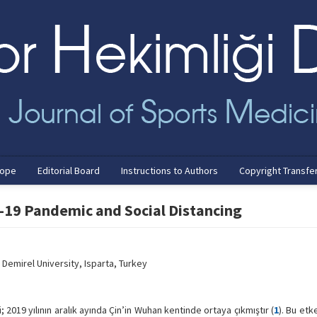
cope
Editorial Board
Instructions to Authors
Copyright Transfe
D-19 Pandemic and Social Distancing
emirel University, Isparta, Turkey
 2019 yılının aralık ayında Çin’in Wuhan kentinde ortaya çıkmıştır (
1
). Bu et