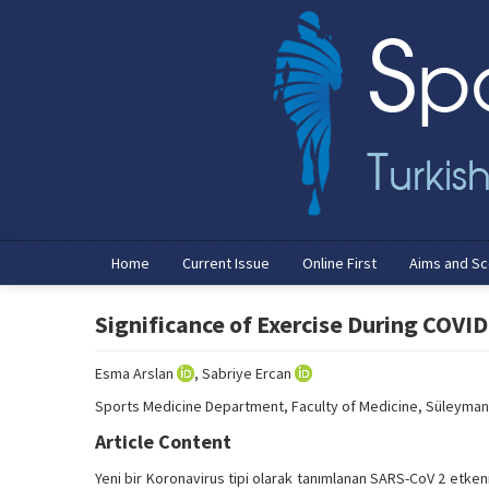
Home
Current Issue
Online First
Aims and S
Significance of Exercise During COVI
Esma Arslan
, Sabriye Ercan
Sports Medicine Department, Faculty of Medicine, Süleyman D
Article Content
Yeni bir Koronavirus tipi olarak tanımlanan SARS-CoV 2 etkeni;