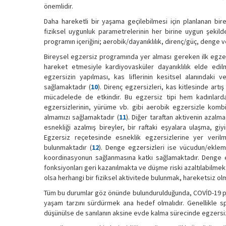
önemlidir.
Daha hareketli bir yaşama geçilebilmesi için planlanan bire
fiziksel uygunluk parametrelerinin her birine uygun şekil
programın içeriğini; aerobik/dayanıklılık, direnç/güç, denge
Bireysel egzersiz programında yer alması gereken ilk egzers
hareket etmesiyle kardiyovasküler dayanıklılık elde edil
egzersizin yapılması, kas liflerinin kesitsel alanındaki
sağlamaktadır (
10
). Direnç egzersizleri, kas kitlesinde artı
mücadelede de etkindir. Bu egzersiz tipi hem kadınlarda 
egzersizlerinin, yürüme vb. gibi aerobik egzersizle komb
almamızı sağlamaktadır (
11
). Diğer taraftan aktivenin azal
esnekliği azalmış bireyler, bir raftaki eşyalara ulaşma, gi
Egzersiz reçetesinde esneklik egzersizlerine yer verilme
bulunmaktadır (
12
). Denge egzersizleri ise vücudun/eklem
koordinasyonun sağlanmasına katkı sağlamaktadır. Denge eg
fonksiyonları geri kazanılmakta ve düşme riski azaltılabilmekt
olsa herhangi bir fiziksel aktivitede bulunmak, hareketsiz ol
Tüm bu durumlar göz önünde bulundurulduğunda, COVİD-19 pan
yaşam tarzını sürdürmek ana hedef olmalıdır. Genellikle sp
düşünülse de sanılanın aksine evde kalma sürecinde egzersiz