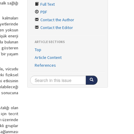
alk sağlığı
Full Text
PDF
 kalmaları
Contact the Author
iyetlerinde
Contact the Editor
ten yoksun
üşük enerji
da bulunan
ARTICLE SECTIONS
nu gösteren
Top
if bir yaşam
Article Content
References
mda, vücudu
ki fiziksel
i etkisinin
olabileceği
i sonucuna
alığı olan
çin tecrit
rı üzerinde
kli gruplar
 sağlanması