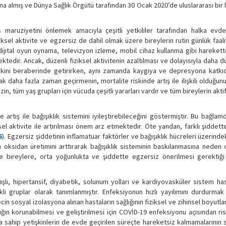
na almış ve Dünya Sağlık Örgütü tarafından 30 Ocak 2020’de uluslararası bir h
s maruziyetini önlemek amacıyla çeşitli yetkililer tarafından halka evde
iziksel aktivite ve egzersiz de dahil olmak üzere bireylerin rutin günlük faal
dijital oyun oynama, televizyon izleme, mobil cihaz kullanma gibi hareket
edir. Ancak, düzenli fiziksel aktivitenin azaltılması ve dolayısıyla daha d
riskini beraberinde getirirken, aynı zamanda kaygıya ve depresyona katkı
rak daha fazla zaman geçirmenin, mortalite riskinde artış ile ilişkili olduğu
izin, tüm yaş grupları için vücuda çeşitli yararları vardır ve tüm bireylerin akt
nde artış ile bağışıklık sistemini iyileştirebileceğini göstermiştir. Bu bağla
el aktivite ile artırılması önem arz etmektedir. Öte yandan, farklı şiddette
6
). Egzersiz şiddetinin inflamatuar faktörler ve bağışıklık hücreleri üzerindek
n oksidan üretimini arttırarak bağışıklık sisteminin baskılanmasına neden 
inde bireylere, orta yoğunlukta ve şiddette egzersiz önerilmesi gerektiğ
lı, hipertansif, diyabetik, solunum yolları ve kardiyovasküler sistem hast
i gruplar olarak tanımlanmıştır. Enfeksiyonun hızlı yayılımını durdurmak i
 sosyal izolasyona alınan hastaların sağlığının fiziksel ve zihinsel boyutla
lığın korunabilmesi ve geliştirilmesi için COVİD-19 enfeksiyonu açısından ris
a sahip yetişkinlerin de evde geçirilen süreçte hareketsiz kalmamalarının