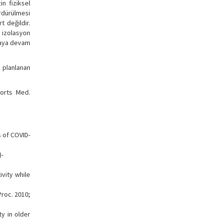
in fiziksel
ürdürülmesi
t değildir.
l izolasyon
maya devam
k planlanan
ports Med.
s of COVID-
)-
ivity while
roc. 2010;
y in older