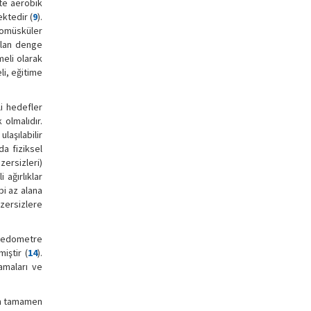
tte aerobik
ektedir (
9
).
romüsküler
ılan denge
meli olarak
li, eğitime
li hedefler
 olmalıdır.
laşılabilir
da fiziksel
zersizleri)
 ağırlıklar
i az alana
gzersizlere
 pedometre
iştir (
14
).
lamaları ve
nin tamamen