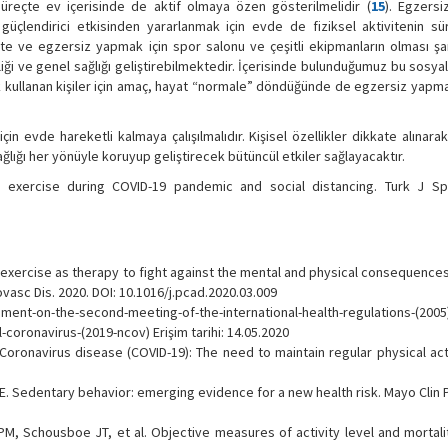
süreçte ev içerisinde de aktif olmaya özen gösterilmelidir (
15
). Egzersiz
ı güçlendirici etkisinden yararlanmak için evde de fiziksel aktivitenin s
ite ve egzersiz yapmak için spor salonu ve çeşitli ekipmanların olması şar
eliği ve genel sağlığı geliştirebilmektedir. İçerisinde bulunduğumuz bu sosya
rak kullanan kişiler için amaç, hayat “normale” döndüğünde de egzersiz yap
in evde hareketli kalmaya çalışılmalıdır. Kişisel özellikler dikkate alınara
ğlığı her yönüyle koruyup geliştirecek bütüncül etkiler sağlayacaktır.
f exercise during COVID-19 pandemic and social distancing. Turk J S
 exercise as therapy to fight against the mental and physical consequence
vasc Dis. 2020. DOI: 10.1016/j.pcad.2020.03.009
ment-on-the-second-meeting-of-the-international-health-regulations-(2005
ronavirus-(2019-ncov) Erişim tarihi: 14.05.2020
 Coronavirus disease (COVID-19): The need to maintain regular physical act
. Sedentary behavior: emerging evidence for a new health risk. Mayo Clin P
M, Schousboe JT, et al. Objective measures of activity level and mortalit