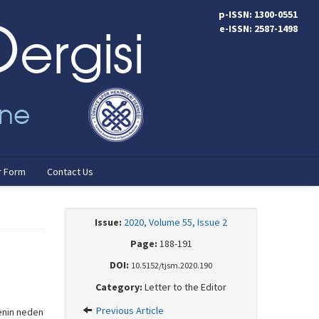
p-ISSN: 1300-0551
e-ISSN: 2587-1498
r Form
Contact Us
Issue:
2020, Volume 55, Issue 2
Page:
188-191
DOI:
10.5152/tjsm.2020.190
Category:
Letter to the Editor
Previous Article
kenin neden