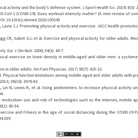
l activity and the body's defense system. J Sport Health Sci. 2019; 8(3): 
S-CoV-2 (COVID-19): Does workout intensity matter? (A mini review of som
DOI: 10.1016/j.obmed.2020.100245
 Lavie CJ. Promoting physical activity and exercise: JACC health promotio
g CR, Salem GJ, et al. Exercise and physical activity for older adults. Me
y. Eur J Clin Nutr. 2000; 54(3): 40-7.
ysical exercise on bone density in middle-aged and older men: a systemat
s in older adults. Am Fam Physician. 2017; 95(7): 425-32.
 al. Physical function limitations among middle-aged and older adults with p
2013; 36(10): 3076-83.
 Lin N, Lewis R, et al. Using pedometers to increase physical activity a
04.
e motivation: use and role of technologies such as the internet, mobile ap
(1): 45-54.
ercise and Fitness in the age of social distancing during the COVID-19 P
04.039