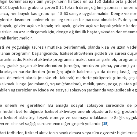
lığın korunması için tüm yetişkinlerin haftada en az 150 dakika orta şidde
, 8-10 büyük kas grubunu içeren 8-12 tekrarlı direnç eğitimi yapmasını önerm
yunca, her büyük kas grubu için 15-60 saniye uygulanmalıdır. Denge ve nö
eylerde düşmeleri önlemek için egzersizin bir parçası olmalıdır. Evde yap
t ayak, gözler açık ve kapalı; tek ayak, gözler açık ve kapalı şekilde kade
 riskini en aza indirgemek için, denge eğitimi ilk başta yakından denetlenme
k ilerletilmelidir.
şiddeti ve yoğunluğu (süresi) mutlaka belirlenmeli, planda kısa ve uzun vade
nlanan programın başlangıcında, fiziksel aktivitenin şiddeti ve süresi düşük
rılmalıdır. Fiziksel aktivite programına makul sınırlar çizilmeli, programa u
teler, günlük yaşam aktivitelerinden (örneğin, merdiven çıkma, yürüme) ya 
krarlayan hareketlerden (örneğin; ağırlık kaldırma ya da direnç lastiği eg
ucu önlemleri alarak (maske vb. takarak) markete yürüyerek gitmek, çeşitli
alkmak, lunge (adımlama), squat (çömelme), mekik, şınav, yoga, pilates gib
ilen egzersizler ev içinde ve sosyal izolasyon şartlarında yapılabilecek e
bi de önemli ve gereklidir. Bu amaçla sosyal izolasyon sürecinde de
 hedefi belirlendiğinde fiziksel aktiviteyi önemli ölçüde arttırdığı gösterilm
ıyla fiziksel aktiviteyi teşvik etmeye ve sunmaya odaklanan e-Sağlık uygu
vi ve zihinsel sağlığı sürdürmenin diğer geçerli yollarıdır (
15
).
idari tedbirler, fiziksel aktivitenin sınırlı olması veya tüm egzersiz biçimleri