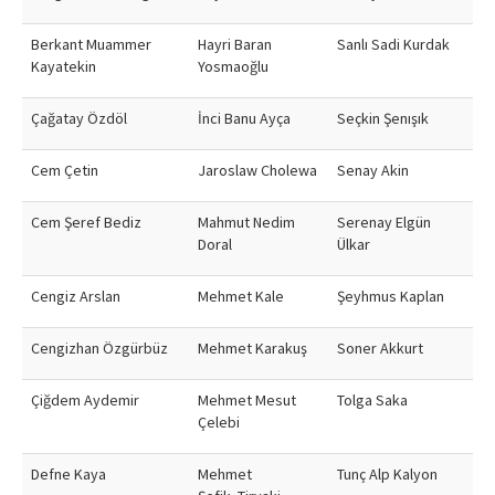
Berkant Muammer
Hayri Baran
Sanlı Sadi Kurdak
Kayatekin
Yosmaoğlu
Çağatay Özdöl
İnci Banu Ayça
Seçkin Şenışık
Cem Çetin
Jaroslaw Cholewa
Senay Akin
Cem Şeref Bediz
Mahmut Nedim
Serenay Elgün
Doral
Ülkar
Cengiz Arslan
Mehmet Kale
Şeyhmus Kaplan
Cengizhan Özgürbüz
Mehmet Karakuş
Soner Akkurt
Çiğdem Aydemir
Mehmet Mesut
Tolga Saka
Çelebi
Defne Kaya
Mehmet
Tunç Alp Kalyon