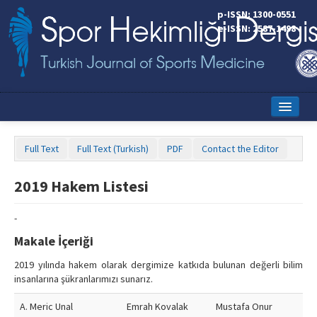
p-ISSN: 1300-0551
e-ISSN: 2587-1498
Home
Full Text
Full Text (Turkish)
PDF
Contact the Editor
Current Issue
2019 Hakem Listesi
Online First
Aims and Scope
-
Makale İçeriği
Editorial Board
2019 yılında hakem olarak dergimize katkıda bulunan değerli bilim
Instructions to Authors
insanlarına şükranlarımızı sunarız.
Copyright Transfer Form
A. Meric Unal
Emrah Kovalak
Mustafa Onur