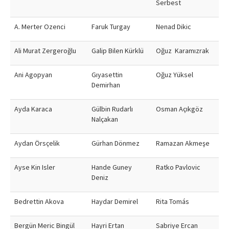
Serbest
Contact Us
A. Merter Ozenci
Faruk Turgay
Nenad Dikic
Ali Murat Zergeroğlu
Galip Bilen Kürklü
Oğuz Karamızrak
Ani Agopyan
Gıyasettin
Oğuz Yüksel
Demirhan
Ayda Karaca
Gülbin Rudarlı
Osman Açıkgöz
Nalçakan
Aydan Örsçelik
Gürhan Dönmez
Ramazan Akmeşe
Ayse Kin Isler
Hande Guney
Ratko Pavlovic
Deniz
Bedrettin Akova
Haydar Demirel
Rita Tomás
Bergün Meric Bingül
Hayri Ertan
Sabriye Ercan