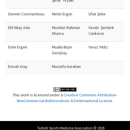
Şefik Tiryaki
Demitri Constantinou
Metin Ergün
Ufuk Şekir
Elif Nilay Ada
Moshiur Rahman
Vesile Şentürk
Khasru
Cankorur
Emin Ergen
Mualla Biçer
Yavuz Yıldız
Gençbay
Emrah Atay
Mustafa Karahan
This work is licensed under a
Creative Commons Attribution-
NonCommercial-NoDerivatives 4.0 International License
.
Turkish Sports Medicine Association © 2026