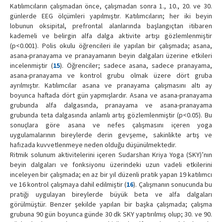
Katılımcıların çalışmadan önce, çalışmadan sonra 1., 10., 20. ve 30.
günlerde EEG ölçümleri yapılmıştır. Katılımcıların; her iki beyin
lobunun oksipital, prefrontal alanlarında başlangıçtan itibaren
kademeli ve belirgin alfa dalga aktivite artışı gözlemlenmiştir
(p<0.001). Polis okulu öğrencileri ile yapılan bir çalışmada; asana,
asana-pranayama ve pranayamanın beyin dalgaları üzerine etkileri
incelenmiştir (
15
). Öğrenciler; sadece asana, sadece pranayama,
asana-pranayama ve kontrol grubu olmak üzere dört gruba
ayrılmıştır. Katılımcılar asana ve pranayama çalışmasını altı ay
boyunca haftada dört gün yapmışlardır. Asana ve asana-pranayama
grubunda alfa dalgasında, pranayama ve asana-pranayama
grubunda teta dalgasında anlamlı artış gözlemlenmiştir (p<0.05). Bu
sonuçlara göre asana ve nefes çalışmasını içeren yoga
uygulamalarının bireylerde derin gevşeme, sakinlikte artış ve
hafızada kuvvetlenmeye neden olduğu düşünülmektedir.
Ritmik solunum aktivitelerini içeren Sudarshan Kriya Yoga (SKY)’nın
beyin dalgaları ve fonksiyonu üzerindeki uzun vadeli etkilerini
inceleyen bir çalışmada; en az bir yıl düzenli pratik yapan 19 katılımcı
ve 16 kontrol çalışmaya dahil edilmiştir (
16
). Çalışmanın sonucunda bu
pratiği uygulayan bireylerde büyük beta ve alfa dalgaları
görülmüştür. Benzer şekilde yapılan bir başka çalışmada; çalışma
grubuna 90 gün boyunca günde 30 dk SKY yaptırılmış olup; 30. ve 90.