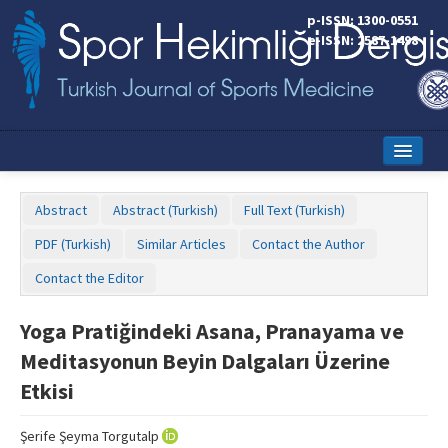
p-ISSN: 1300-0551
e-ISSN: 2587-1498
Home
Abstract
Abstract (Turkish)
Full Text (Turkish)
Current Issue
PDF (Turkish)
Similar Articles
Contact the Author
Online First
Contact the Editor
Aims and Scope
Yoga Pratiğindeki Asana, Pranayama ve
Editorial Board
Meditasyonun Beyin Dalgaları Üzerine
Instructions to Authors
Etkisi
Copyright Transfer Form
Şerife Şeyma Torgutalp