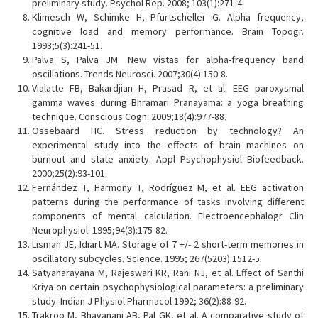
preliminary study. Psychol Rep. 2008; 103(1):271-4.
Klimesch W, Schimke H, Pfurtscheller G. Alpha frequency,
cognitive load and memory performance. Brain Topogr.
1993;5(3):241-51.
Palva S, Palva JM. New vistas for alpha-frequency band
oscillations. Trends Neurosci. 2007;30(4):150-8.
Vialatte FB, Bakardjian H, Prasad R, et al. EEG paroxysmal
gamma waves during Bhramari Pranayama: a yoga breathing
technique. Conscious Cogn. 2009;18(4):977-88.
Ossebaard HC. Stress reduction by technology? An
experimental study into the effects of brain machines on
burnout and state anxiety. Appl Psychophysiol Biofeedback.
2000;25(2):93-101.
Fernández T, Harmony T, Rodríguez M, et al. EEG activation
patterns during the performance of tasks involving different
components of mental calculation. Electroencephalogr Clin
Neurophysiol. 1995;94(3):175-82.
Lisman JE, Idiart MA. Storage of 7 +/- 2 short-term memories in
oscillatory subcycles. Science. 1995; 267(5203):1512-5.
Satyanarayana M, Rajeswari KR, Rani NJ, et al. Effect of Santhi
Kriya on certain psychophysiological parameters: a preliminary
study. Indian J Physiol Pharmacol 1992; 36(2):88-92.
Trakroo M, Bhavanani AB, Pal GK, et al. A comparative study of