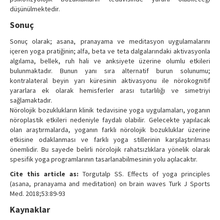
düşünülmektedir.
Sonuç
Sonuç olarak; asana, pranayama ve meditasyon uygulamalarını
içeren yoga pratiğinin; alfa, beta ve teta dalgalarındaki aktivasyonla
algılama, bellek, ruh hali ve anksiyete üzerine olumlu etkileri
bulunmaktadır. Bunun yanı sıra alternatif burun solunumu;
kontralateral beyin yarı küresinin aktivasyonu ile nörokognitif
yararlara ek olarak hemisferler arası tutarlılığı ve simetriyi
sağlamaktadır.
Nörolojik bozuklukların klinik tedavisine yoga uygulamaları, yoganın
nöroplastik etkileri nedeniyle faydalı olabilir. Gelecekte yapılacak
olan araştırmalarda, yoganın farklı nörolojik bozukluklar üzerine
etkisine odaklanması ve farklı yoga stillerinin karşılaştırılması
önemlidir. Bu sayede belirli nörolojik rahatsızlıklara yönelik olarak
spesifik yoga programlarının tasarlanabilmesinin yolu açılacaktır.
Cite this article as:
Torgutalp SS. Effects of yoga principles
(asana, pranayama and meditation) on brain waves Turk J Sports
Med. 2018;53:89-93
Kaynaklar