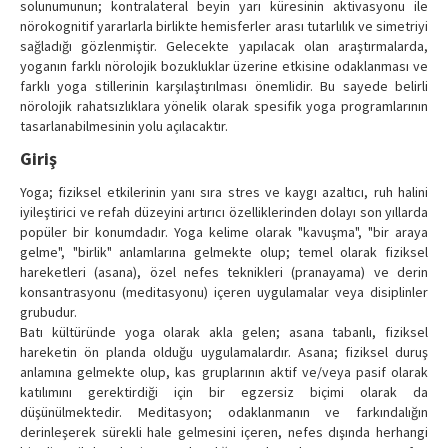
solunumunun; kontralateral beyin yarı küresinin aktivasyonu ile
nörokognitif yararlarla birlikte hemisferler arası tutarlılık ve simetriyi
sağladığı gözlenmiştir. Gelecekte yapılacak olan araştırmalarda,
yoganın farklı nörolojik bozukluklar üzerine etkisine odaklanması ve
farklı yoga stillerinin karşılaştırılması önemlidir. Bu sayede belirli
nörolojik rahatsızlıklara yönelik olarak spesifik yoga programlarının
tasarlanabilmesinin yolu açılacaktır.
Giriş
Yoga; fiziksel etkilerinin yanı sıra stres ve kaygı azaltıcı, ruh halini
iyileştirici ve refah düzeyini artırıcı özelliklerinden dolayı son yıllarda
popüler bir konumdadır. Yoga kelime olarak "kavuşma", "bir araya
gelme", "birlik" anlamlarına gelmekte olup; temel olarak fiziksel
hareketleri (asana), özel nefes teknikleri (pranayama) ve derin
konsantrasyonu (meditasyonu) içeren uygulamalar veya disiplinler
grubudur.
Batı kültüründe yoga olarak akla gelen; asana tabanlı, fiziksel
hareketin ön planda olduğu uygulamalardır. Asana; fiziksel duruş
anlamına gelmekte olup, kas gruplarının aktif ve/veya pasif olarak
katılımını gerektirdiği için bir egzersiz biçimi olarak da
düşünülmektedir. Meditasyon; odaklanmanın ve farkındalığın
derinleşerek sürekli hale gelmesini içeren, nefes dışında herhangi