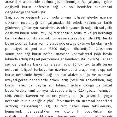
arasındaki asimetride azalma gözlemlenmiştir. Bu çalışmaya göre
değişimli burun nefesinin sağ ve sol hemisfer aktivitesini
dengelediği gösterilmiştir.
Sağ, sol ve değişimli burun solunumunun bilişsel işlevler üzerine
etkisinin incelendiği bir çalışmada; 29 erkek katılımcıya farklı
günlerde, günün aynı saatinde, 45 dk boyunca (i) sağ-, (ii) sol-, (iii)
değişimli burun solunumu, (iv) farkındalıkla solunum ve (v) herhangi
bir müdahale olmaksızın solunum egzersizi yaptırılmıştır (
19
). Her iki
beyin lobunda, karar verme sürecinde ortaya çıkan ve bir olay ilişkili
potansiyel bileşeni olan P300 dalgası ölçülmüştür. Çalışmanın
sonucunda sağ burun nefesi sırasında kontralateral (sol) beyin
lobunda artmış bilişsel performans gözlemlenmiştir (p<0.05). Benzer
şekilde yapılmış başka bir araştırmada; 30 dk tek taraflı burun
nefesinin bilişsel fonksiyonlar üzerine etkisi araştırılmış olup; sol
burun nefesinde beynin sağ lobunun aktive olduğu ve uzamsal-
uzaysal-görsel becerilerde anlamlı artış (p=0.028) gözlenirken, sağ
burun nefesinde beynin sol lobunun aktive olduğu ve sözel
becerilerde anlamlı olmayan düzeyde artış (p=0.14) gözlemlenmiştir
(
20
). Ancak Naveen ve ark.nın yapmış olduğu çalışmada; yoga
nefesinin burun deliğinin yönü farketmeksizin uzamsal becerileri
arttırdığı belirlenmiştir (
21
). Bu tarz nefes alma tekniklerinin,
hemisferik dengesizlikler ve otonomik bozukluklar ile
psikofizyolojik bozuklukların tedavisinde yararlı olabileceği