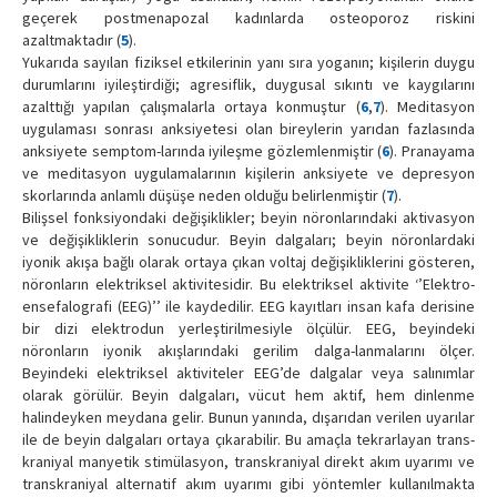
geçerek postmenapozal kadınlarda osteoporoz riskini
azaltmaktadır (
5
).
Yukarıda sayılan fiziksel etkilerinin yanı sıra yoganın; kişilerin duygu
durumlarını iyileştirdiği; agresiflik, duygusal sıkıntı ve kaygılarını
azalttığı yapılan çalışmalarla ortaya konmuştur (
6
,
7
). Meditasyon
uygulaması sonrası anksiyetesi olan bireylerin yarıdan fazlasında
anksiyete semptom-larında iyileşme gözlemlenmiştir (
6
). Pranayama
ve meditasyon uygulamalarının kişilerin anksiyete ve depresyon
skorlarında anlamlı düşüşe neden olduğu belirlenmiştir (
7
).
Bilişsel fonksiyondaki değişiklikler; beyin nöronlarındaki aktivasyon
ve değişikliklerin sonucudur. Beyin dalgaları; beyin nöronlardaki
iyonik akışa bağlı olarak ortaya çıkan voltaj değişikliklerini gösteren,
nöronların elektriksel aktivitesidir. Bu elektriksel aktivite ‘’Elektro-
ensefalografi (EEG)’’ ile kaydedilir. EEG kayıtları insan kafa derisine
bir dizi elektrodun yerleştirilmesiyle ölçülür. EEG, beyindeki
nöronların iyonik akışlarındaki gerilim dalga-lanmalarını ölçer.
Beyindeki elektriksel aktiviteler EEG’de dalgalar veya salınımlar
olarak görülür. Beyin dalgaları, vücut hem aktif, hem dinlenme
halindeyken meydana gelir. Bunun yanında, dışarıdan verilen uyarılar
ile de beyin dalgaları ortaya çıkarabilir. Bu amaçla tekrarlayan trans-
kraniyal manyetik stimülasyon, transkraniyal direkt akım uyarımı ve
transkraniyal alternatif akım uyarımı gibi yöntemler kullanılmakta