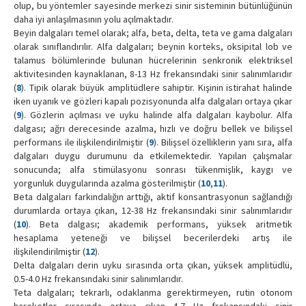
olup, bu yöntemler sayesinde merkezi sinir sisteminin bütünlüğünün
daha iyi anlaşılmasının yolu açılmaktadır.
Beyin dalgaları temel olarak; alfa, beta, delta, teta ve gama dalgaları
olarak sınıflandırılır. Alfa dalgaları; beynin korteks, oksipital lob ve
talamus bölümlerinde bulunan hücrelerinin senkronik elektriksel
aktivitesinden kaynaklanan, 8-13 Hz frekansındaki sinir salınımlarıdır
(
8
). Tipik olarak büyük amplitüdlere sahiptir. Kişinin istirahat halinde
iken uyanık ve gözleri kapalı pozisyonunda alfa dalgaları ortaya çıkar
(
9
). Gözlerin açılması ve uyku halinde alfa dalgaları kaybolur. Alfa
dalgası; ağrı derecesinde azalma, hızlı ve doğru bellek ve bilişsel
performans ile ilişkilendirilmiştir (
9
). Bilişsel özelliklerin yanı sıra, alfa
dalgaları duygu durumunu da etkilemektedir. Yapılan çalışmalar
sonucunda; alfa stimülasyonu sonrası tükenmişlik, kaygı ve
yorgunluk duygularında azalma gösterilmiştir (
10
,
11
).
Beta dalgaları farkındalığın arttığı, aktif konsantrasyonun sağlandığı
durumlarda ortaya çıkan, 12-38 Hz frekansındaki sinir salınımlarıdır
(
10
). Beta dalgası; akademik performans, yüksek aritmetik
hesaplama yeteneği ve bilişsel becerilerdeki artış ile
ilişkilendirilmiştir (
12
).
Delta dalgaları derin uyku sırasında orta çıkan, yüksek amplitüdlü,
0.5-4.0 Hz frekansındaki sinir salınımlarıdır.
Teta dalgaları; tekrarlı, odaklanma gerektirmeyen, rutin otonom
hareketler sırasında ortaya çıkan 4-7 Hz frekansındaki sinir