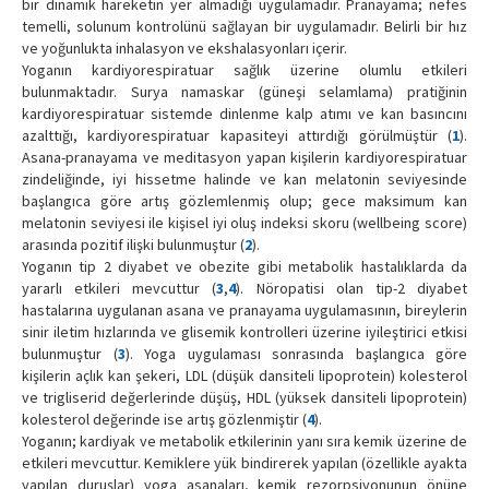
bir dinamik hareketin yer almadığı uygulamadır. Pranayama; nefes
temelli, solunum kontrolünü sağlayan bir uygulamadır. Belirli bir hız
ve yoğunlukta inhalasyon ve ekshalasyonları içerir.
Yoganın kardiyorespiratuar sağlık üzerine olumlu etkileri
bulunmaktadır. Surya namaskar (güneşi selamlama) pratiğinin
kardiyorespiratuar sistemde dinlenme kalp atımı ve kan basıncını
azalttığı, kardiyorespiratuar kapasiteyi attırdığı görülmüştür (
1
).
Asana-pranayama ve meditasyon yapan kişilerin kardiyorespiratuar
zindeliğinde, iyi hissetme halinde ve kan melatonin seviyesinde
başlangıca göre artış gözlemlenmiş olup; gece maksimum kan
melatonin seviyesi ile kişisel iyi oluş indeksi skoru (wellbeing score)
arasında pozitif ilişki bulunmuştur (
2
).
Yoganın tip 2 diyabet ve obezite gibi metabolik hastalıklarda da
yararlı etkileri mevcuttur (
3
,
4
). Nöropatisi olan tip-2 diyabet
hastalarına uygulanan asana ve pranayama uygulamasının, bireylerin
sinir iletim hızlarında ve glisemik kontrolleri üzerine iyileştirici etkisi
bulunmuştur (
3
). Yoga uygulaması sonrasında başlangıca göre
kişilerin açlık kan şekeri, LDL (düşük dansiteli lipoprotein) kolesterol
ve trigliserid değerlerinde düşüş, HDL (yüksek dansiteli lipoprotein)
kolesterol değerinde ise artış gözlenmiştir (
4
).
Yoganın; kardiyak ve metabolik etkilerinin yanı sıra kemik üzerine de
etkileri mevcuttur. Kemiklere yük bindirerek yapılan (özellikle ayakta
yapılan duruşlar) yoga asanaları, kemik rezorpsiyonunun önüne