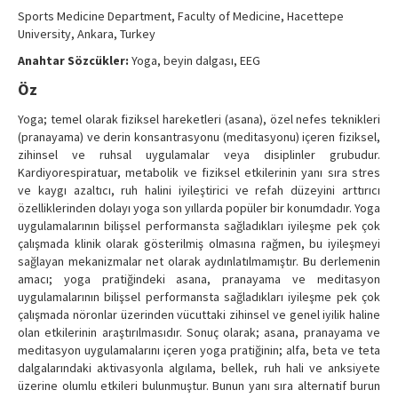
Contact Us
Sports Medicine Department, Faculty of Medicine, Hacettepe
University, Ankara, Turkey
Anahtar Sözcükler:
Yoga, beyin dalgası, EEG
Öz
Yoga; temel olarak fiziksel hareketleri (asana), özel nefes teknikleri
(pranayama) ve derin konsantrasyonu (meditasyonu) içeren fiziksel,
zihinsel ve ruhsal uygulamalar veya disiplinler grubudur.
Kardiyorespiratuar, metabolik ve fiziksel etkilerinin yanı sıra stres
ve kaygı azaltıcı, ruh halini iyileştirici ve refah düzeyini arttırıcı
özelliklerinden dolayı yoga son yıllarda popüler bir konumdadır. Yoga
uygulamalarının bilişsel performansta sağladıkları iyileşme pek çok
çalışmada klinik olarak gösterilmiş olmasına rağmen, bu iyileşmeyi
sağlayan mekanizmalar net olarak aydınlatılmamıştır. Bu derlemenin
amacı; yoga pratiğindeki asana, pranayama ve meditasyon
uygulamalarının bilişsel performansta sağladıkları iyileşme pek çok
çalışmada nöronlar üzerinden vücuttaki zihinsel ve genel iyilik haline
olan etkilerinin araştırılmasıdır. Sonuç olarak; asana, pranayama ve
meditasyon uygulamalarını içeren yoga pratiğinin; alfa, beta ve teta
dalgalarındaki aktivasyonla algılama, bellek, ruh hali ve anksiyete
üzerine olumlu etkileri bulunmuştur. Bunun yanı sıra alternatif burun