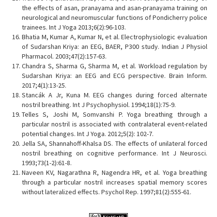
the effects of asan, pranayama and asan-pranayama training on
neurological and neuromuscular functions of Pondicherry police
trainees. Int J Yoga 2013;6(2):96-103.
Bhatia M, Kumar A, Kumar N, et al. Electrophysiologic evaluation
of Sudarshan Kriya: an EEG, BAER, P300 study. Indian J Physiol
Pharmacol. 2003;47(2):157-63.
Chandra S, Sharma G, Sharma M, et al. Workload regulation by
Sudarshan Kriya: an EEG and ECG perspective. Brain Inform.
2017;4(1):13-25.
Stancák A Jr, Kuna M. EEG changes during forced alternate
nostril breathing. Int J Psychophysiol. 1994;18(1):75-9.
Telles S, Joshi M, Somvanshi P. Yoga breathing through a
particular nostril is associated with contralateral event-related
potential changes. Int J Yoga. 2012;5(2): 102-7.
Jella SA, Shannahoff-Khalsa DS. The effects of unilateral forced
nostril breathing on cognitive performance. Int J Neurosci.
1993;73(1-2):61-8.
Naveen KV, Nagarathna R, Nagendra HR, et al. Yoga breathing
through a particular nostril increases spatial memory scores
without lateralized effects. Psychol Rep. 1997;81(2):555-61.