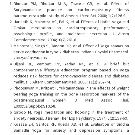
Bhutkar PM, Bhutkar M V, Taware GB, et al. Effect of
Suryanamaskar practice on cardio-respiratory fitness
parameters: a pilot study. Al Ameen J Med Sci. 2008; 1(2):126-9.
Harinath K, Malhotra AS, Pal K, et al. Effects of Hatha yoga and
Omkar meditation on cardiorespiratory performance,
psychologic profile, and melatonin secretion. J Altern
Complement Med. 2004;10(2):261-8.
Malhotra V, Singh S, Tandon OP, et al. Effect of Yoga asanas on
nerve conduction in type 2 diabetes. Indian J Physiol Pharmacol.
2002;46(3):298-306.
Bijlani RL, Vempati RP, Yadav RK, et al. A brief but
comprehensive lifestyle education program based on yoga
reduces risk factors for cardiovascular disease and diabetes
mellitus. J Altern Complement Med. 2005; 11(2):267-74.
Phoosuwan M, Kritpet T, Yuktanandana P. The effects of weight
bearing yoga training on the bone resorption markers of the
postmenopausal women. J Med Assoc Thai.
2009;92(Suppl5):S102-8.
Girodo M. Yoga meditation and flooding in the treatment of
anxiety neurosis. J Behav Ther Exp Psychiatry. 1974; 5(2):157-60.
Kozasa EH, Santos RF, Rueda AD, et al. Evaluation of Siddha
Samadhi Yoga for anxiety and depression symptoms: a