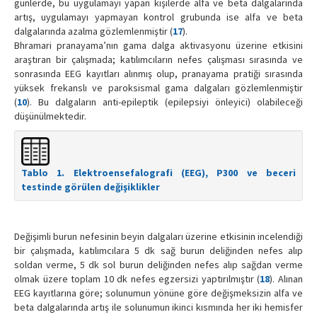
günlerde, bu uygulamayı yapan kişilerde alfa ve beta dalgalarında
artış, uygulamayı yapmayan kontrol grubunda ise alfa ve beta
dalgalarında azalma gözlemlenmiştir (
17
).
Bhramari pranayama’nın gama dalga aktivasyonu üzerine etkisini
araştıran bir çalışmada; katılımcıların nefes çalışması sırasında ve
sonrasında EEG kayıtları alınmış olup, pranayama pratiği sırasında
yüksek frekanslı ve paroksismal gama dalgaları gözlemlenmiştir
(
10
). Bu dalgaların anti-epileptik (epilepsiyi önleyici) olabileceği
düşünülmektedir.
Tablo 1. Elektroensefalografi (EEG), P300 ve beceri
testinde görülen değişiklikler
Değişimli burun nefesinin beyin dalgaları üzerine etkisinin incelendiği
bir çalışmada, katılımcılara 5 dk sağ burun deliğinden nefes alıp
soldan verme, 5 dk sol burun deliğinden nefes alıp sağdan verme
olmak üzere toplam 10 dk nefes egzersizi yaptırılmıştır (
18
). Alınan
EEG kayıtlarına göre; solunumun yönüne göre değişmeksizin alfa ve
beta dalgalarında artış ile solunumun ikinci kısmında her iki hemisfer