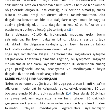
salınımlarıdır. Teta dalgaları beynin hem korteks hem de hipokampal
bölgelerinde oluşabilir. Teta etkinliği, düşüncelerin olmadığı, ancak
bilincin devam ettiği bir durum olarak tanımlanmaktadır. Alfa
dalgalarına benzer şekilde teta dalgalarının uyarılması ile kaygıda
azalma görülmüş olup, teta dalgalarının kısa süreli hafıza ve anı
oluşturmayı etkileyebileceği gösterilmiştir (
13
).
Gama dalgaları; 40-100 Hz frekansında meydana gelen beyin
salınımlarıdır. Bu beyin dalgaları bilinçli dikkat sırasında ortaya
çıkmaktadır. Bu dalgaların kaybıyla giden beyin hasarında bilinçli
farkındalık kaybolup derin koma durumu oluşur.
Yoga uygulamalarının bilişsel performansta sağladıkları iyileşme
çalışmalarda gösterilmiş olmasına rağmen, bu iyileşmeyi sağlayan
mekanizmalar net olarak aydınlatılmamıştır. Bu derlemenin amacı;
yoga pratiğindeki asana, pranayama ve meditasyonun beyin
dalgaları üzerine etkilerinin araştırılmasıdır.
KLİNİK VE ARAŞTIRMA SONUÇLARI
Nefes ve esneme pratiğini içeren bir yoga çeşidi olan Shanti Kriya’nın
etkilerinin incelendiği bir çalışmada; sekiz erkek gönüllüye 30 gün
boyunca günde 50 dk pratik yaptırılmıştır (
14
). Seanslarda 20 dk hızlı
ve yavaş solunum egzersizlerini ve bunu takiben 30 dakikalık
gevşeme ve kişilerin dikkatlerini nefes ve vücuda yönlendirmeleri
talimatını izleyen meditasyon egzersizleri uygulanmıştır.