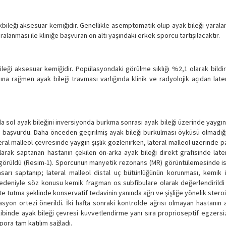
kbileği aksesuar kemiğidir. Genellikle asemptomatik olup ayak bileği yaral
alanması ile kliniğe başvuran on altı yaşındaki erkek sporcu tartışılacaktır.
leği aksesuar kemiğidir. Popülasyondaki görülme sıklığı %2,1 olarak bildiril
a rağmen ayak bileği travması varlığında klinik ve radyolojik açıdan late
a sol ayak bileğini inversiyonda burkma sonrası ayak bileği üzerinde yaygın ş
 başvurdu. Daha önceden geçirilmiş ayak bileği burkulması öyküsü olmadığı
ral malleol çevresinde yaygın şişlik gözlenirken, lateral malleol üzerinde 
arak saptanan hastanın çekilen ön-arka ayak bileği direkt grafisinde later
 görüldü (Resim-1). Sporcunun manyetik rezonans (MR) görüntülemesinde is
sarı saptanıp; lateral malleol distal uç bütünlüğünün korunması, kemik i
edeniyle söz konusu kemik fragman os subfibulare olarak değerlendirildi 
tutma şeklinde konservatif tedavinin yanında ağrı ve şişliğe yönelik ster
izasyon ortezi önerildi. İki hafta sonraki kontrolde ağrısı olmayan hastanın 
kibinde ayak bileği çevresi kuvvetlendirme yanı sıra proprioseptif egzersi
ora tam katılım sağladı.