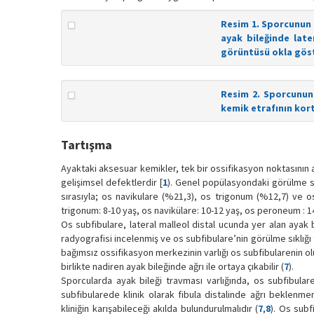
Resim 1. Sporcunun p
ayak bileğinde late
görüntüsü okla göst
Resim 2. Sporcunun
kemik etrafının kort
Tartışma
Ayaktaki aksesuar kemikler, tek bir ossifikasyon noktasının
gelişimsel defektlerdir [
1
). Genel popülasyondaki görülme sık
sırasıyla; os navikulare (%21,3), os trigonum (%12,7) ve
trigonum: 8-10 yaş, os navikülare: 10-12 yaş, os peroneum : 14
Os subfibulare, lateral malleol distal ucunda yer alan ayak
radyografisi incelenmiş ve os subfibulare’nin görülme sıklığı %
bağımsız ossifikasyon merkezinin varlığı os subfibularenin oluş
birlikte nadiren ayak bileğinde ağrı ile ortaya çıkabilir (
7
).
Sporcularda ayak bileği travması varlığında, os subfibulare 
subfibularede klinik olarak fibula distalinde ağrı beklenm
kliniğin karışabileceği akılda bulundurulmalıdır (
7
,
8
). Os subf