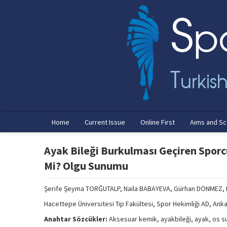
Home
Current Issue
Online First
Aims and S
Ayak Bileği Burkulması Geçiren Sporcu
Mi? Olgu Sunumu
Şerife Şeyma TORĞUTALP, Naila BABAYEVA, Gürhan DÖNMEZ
Hacettepe Üniversitesi Tıp Fakültesi, Spor Hekimliği AD, Ank
Anahtar Sözcükler:
Aksesuar kemik, ayakbileği, ayak, os s