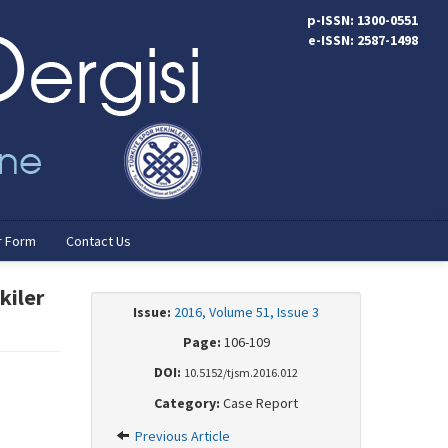
p-ISSN: 1300-0551
e-ISSN: 2587-1498
r Form
Contact Us
kiler
Issue:
2016, Volume 51, Issue 3
Page:
106-109
DOI:
10.5152/tjsm.2016.012
Category:
Case Report
Previous Article