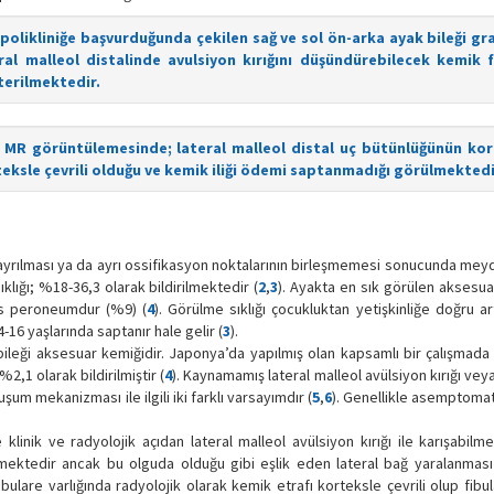
olikliniğe başvurduğunda çekilen sağ ve sol ön-arka ayak bileği graf
ral malleol distalinde avulsiyon kırığını düşündürebilecek kemik
erilmektedir.
 MR görüntülemesinde; lateral malleol distal uç bütünlüğünün ko
eksle çevrili olduğu ve kemik iliği ödemi saptanmadığı görülmektedi
 ayrılması ya da ayrı ossifikasyon noktalarının birleşmemesi sonucunda me
lığı; %18-36,3 olarak bildirilmektedir (
2
,
3
). Ayakta en sık görülen aksesua
 os peroneumdur (%9) (
4
). Görülme sıklığı çocukluktan yetişkinliğe doğru ar
-16 yaşlarında saptanır hale gelir (
3
).
 bileği aksesuar kemiğidir. Japonya’da yapılmış olan kapsamlı bir çalışmad
2,1 olarak bildirilmiştir (
4
). Kaynamamış lateral malleol avülsiyon kırığı v
um mekanizması ile ilgili iki farklı varsayımdır (
5
,
6
). Genellikle asemptomat
klinik ve radyolojik açıdan lateral malleol avülsiyon kırığı ile karışabilm
emektedir ancak bu olguda olduğu gibi eşlik eden lateral bağ yaralanması 
ibulare varlığında radyolojik olarak kemik etrafı korteksle çevrili olup fibul