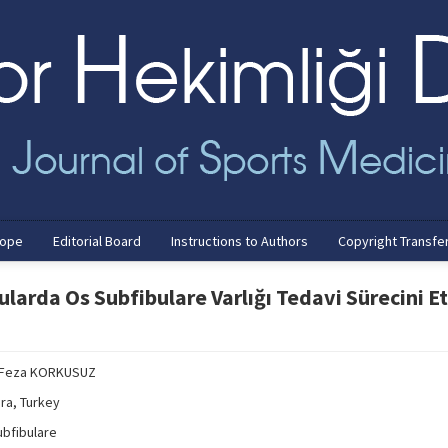
cope
Editorial Board
Instructions to Authors
Copyright Transfe
larda Os Subfibulare Varlığı Tedavi Sürecini Et
, Feza KORKUSUZ
ara, Turkey
ubfibulare