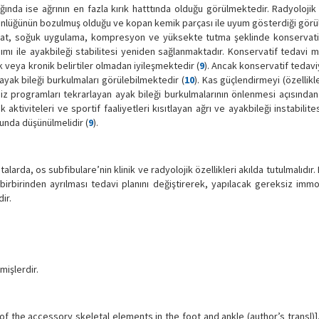
rığında ise ağrının en fazla kırık hatttında olduğu görülmektedir. Radyolojik
ütünlüğünün bozulmuş olduğu ve kopan kemik parçası ile uyum gösterdiği görü
rahat, soğuk uygulama, kompresyon ve yüksekte tutma şeklinde konservati
mı ile ayakbileği stabilitesi yeniden sağlanmaktadır. Konservatif tedavi m
k veya kronik belirtiler olmadan iyileşmektedir (
9
). Ancak konservatif tedav
 ayak bileği burkulmaları görülebilmektedir (
10
). Kas güçlendirmeyi (özellik
iz programları tekrarlayan ayak bileği burkulmalarının önlenmesi açısından
ktiviteleri ve sportif faaliyetleri kısıtlayan ağrı ve ayakbileği instabilites
munda düşünülmelidir (
9
).
alarda, os subfibulare’nin klinik ve radyolojik özellikleri akılda tutulmalıdır.
ın birbirinden ayrılması tedavi planını değiştirerek, yapılacak gereksiz imm
ir.
mişlerdir.
of the accessory skeletal elements in the foot and ankle (author’s transl)]. 