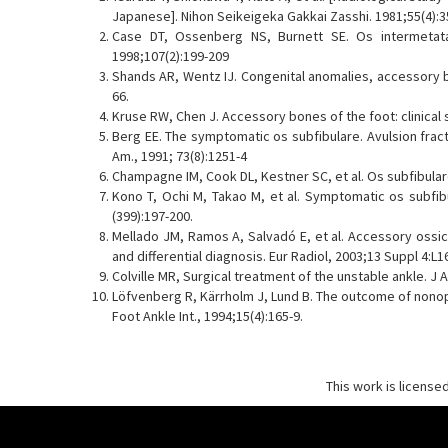
Japanese]. Nihon Seikeigeka Gakkai Zasshi. 1981;55(4):3
Case DT, Ossenberg NS, Burnett SE. Os intermetat
1998;107(2):199-209
Shands AR, Wentz IJ. Congenital anomalies, accessory bo
66.
Kruse RW, Chen J. Accessory bones of the foot: clinical s
Berg EE. The symptomatic os subfibulare. Avulsion fractu
Am., 1991; 73(8):1251-4
Champagne IM, Cook DL, Kestner SC, et al. Os subfibular
Kono T, Ochi M, Takao M, et al. Symptomatic os subfibu
(399):197-200.
Mellado JM, Ramos A, Salvadó E, et al. Accessory ossicl
and differential diagnosis. Eur Radiol, 2003;13 Suppl 4:L1
Colville MR, Surgical treatment of the unstable ankle. J
Löfvenberg R, Kärrholm J, Lund B. The outcome of nonoper
Foot Ankle Int., 1994;15(4):165-9.
This work is license