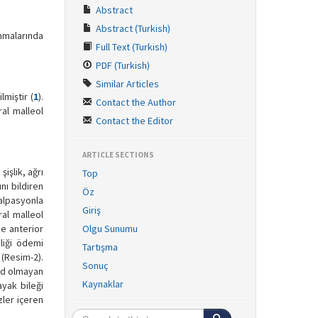
Abstract
Abstract (Turkish)
anmalarında
Full Text (Turkish)
PDF (Turkish)
Similar Articles
miştir (
1
).
Contact the Author
ral malleol
Contact the Editor
ARTICLE SECTIONS
işlik, ağrı
Top
nı bildiren
Öz
palpasyonla
Giriş
al malleol
e anterior
Olgu Sunumu
liği ödemi
Tartışma
(Resim-2).
Sonuç
oid olmayan
Kaynaklar
ayak bileği
zler içeren