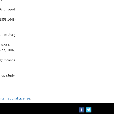
nthropol.
 1953:1643-
 Joint Surg
:520-4.
Res, 2002;
ignificance
w-up study.
ternational License
.