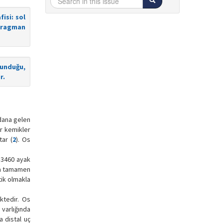
isi: sol
 fragman
runduğu,
r.
ydana gelen
r kemikler
tar (
2
). Os
a 3460 ayak
eya tamamen
ik olmakla
ektedir. Os
varlığında
a distal uç