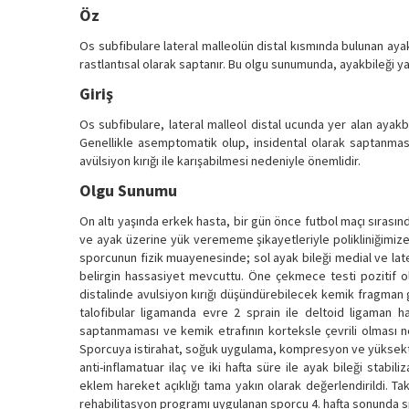
Öz
Os subfibulare lateral malleolün distal kısmında bulunan aya
rastlantısal olarak saptanır. Bu olgu sunumunda, ayakbileği yar
Giriş
Os subfibulare, lateral malleol distal ucunda yer alan ayakbi
Genellikle asemptomatik olup, insidental olarak saptanmasın
avülsiyon kırığı ile karışabilmesi nedeniyle önemlidir.
Olgu Sunumu
On altı yaşında erkek hasta, bir gün önce futbol maçı sırasınd
ve ayak üzerine yük verememe şikayetleriyle polikliniğimize
sporcunun fizik muayenesinde; sol ayak bileği medial ve late
belirgin hassasiyet mevcuttu. Öne çekmece testi pozitif ol
distalinde avulsiyon kırığı düşündürebilecek kemik fragman
talofibular ligamanda evre 2 sprain ile deltoid ligaman ha
saptanmaması ve kemik etrafının korteksle çevrili olması n
Sporcuya istirahat, soğuk uygulama, kompresyon ve yüksekte 
anti-inflamatuar ilaç ve iki hafta süre ile ayak bileği stabil
eklem hareket açıklığı tama yakın olarak değerlendirildi. Ta
rehabilitasyon programı uygulanan sporcu 4. hafta sonunda sp