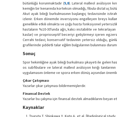
bütünlüğü korunmaktadır (
5
,
8
). Lateral malleol avülsiyon kı
kemiğin bir kenarında korteksin olmadığı, fibula distal uç b
Akut ayak bileği burkulmasının başlangıç tedavisinde isti
izlenir. Erken dönemde inversiyonu engelleyen breys kullanı
genellikle etkili olmakta ve çoğu hasta fonksiyonel yetersizli
hastaların %10-30'unda ağrı, kalıcı instabilite ve tekrarlayan
kaslar) ve proprioseptif beceriyi geliştirmeyi içeren egzers
Cerrahi tedavi; konservatif tedavinin yetersiz olduğu, günlük a
grafilerinde şiddetli talar eğilim bulgularının bulunması duru
Sonuç
Spor hekimliğine ayak bileği burkulması şikayeti ile gelen hast
os subfibulare ve lateral malleol avülsiyon kırığı tanıların
uygulamasını önleme ve spora erken dönüş açısından önemlid
Çıkar Çatışması
Yazarlar çıkar çatışması bildirmemişlerdir.
Finansal Destek
Yazarlar bu çalışma için finansal destek almadıklarını beyan et
Kaynaklar
Tsuruta T, Shiokawa Y, Kato A, et al. [Radiological study 