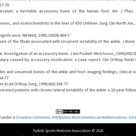
57-70
arseum: a heritable accessory bone of the human foot. Am J Phys A
nes, and osteochondritis in the feet of 850 children. Surg Clin North Am,
ignificance. Mil Med, 1995;160(9):464-7.
re of the fibula associated with recurrent instability of the ankle. J Bone
e. Investigation of an accessory bone. J Am Podiatr Med Assoc, 1999;89(10)
lare caused by accessory ossification: a case report. Clin Orthop Relat 
es and sesamoid bones of the ankle and foot: imaging findings, clinical s
64-77
 Am Acad Orthop Surg, 1998;6(6):368-77.
ated patients with chronic lateral instability of the ankle: a 20-year follo
d under a
Creative Commons Attribution-NonCommercial-NoDerivatives 4.0 In
Turkish Sports Medicine Association © 2026