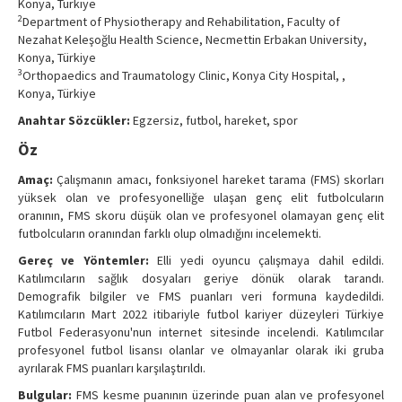
Konya, Türkiye
Contact Us
2
Department of Physiotherapy and Rehabilitation, Faculty of
Nezahat Keleşoğlu Health Science, Necmettin Erbakan University,
Konya, Türkiye
3
Orthopaedics and Traumatology Clinic, Konya City Hospital, ,
Konya, Türkiye
Anahtar Sözcükler:
Egzersiz, futbol, hareket, spor
Öz
Amaç:
Çalışmanın amacı, fonksiyonel hareket tarama (FMS) skorları
yüksek olan ve profesyonelliğe ulaşan genç elit futbolcuların
oranının, FMS skoru düşük olan ve profesyonel olamayan genç elit
futbolcuların oranından farklı olup olmadığını incelemekti.
Gereç ve Yöntemler:
Elli yedi oyuncu çalışmaya dahil edildi.
Katılımcıların sağlık dosyaları geriye dönük olarak tarandı.
Demografik bilgiler ve FMS puanları veri formuna kaydedildi.
Katılımcıların Mart 2022 itibariyle futbol kariyer düzeyleri Türkiye
Futbol Federasyonu'nun internet sitesinde incelendi. Katılımcılar
profesyonel futbol lisansı olanlar ve olmayanlar olarak iki gruba
ayrılarak FMS puanları karşılaştırıldı.
Bulgular:
FMS kesme puanının üzerinde puan alan ve profesyonel