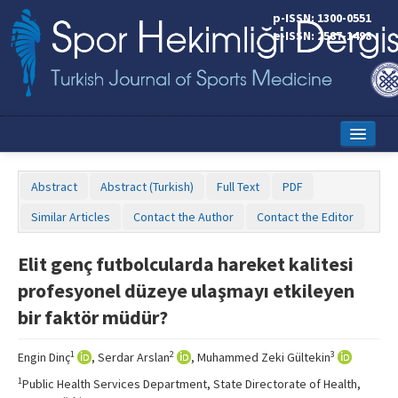
p-ISSN: 1300-0551
e-ISSN: 2587-1498
Home
Abstract
Abstract (Turkish)
Full Text
PDF
Current Issue
Similar Articles
Contact the Author
Contact the Editor
Online First
Elit genç futbolcularda hareket kalitesi
Aims and Scope
profesyonel düzeye ulaşmayı etkileyen
Editorial Board
bir faktör müdür?
Instructions to Authors
1
2
3
Engin Dinç
, Serdar Arslan
, Muhammed Zeki Gültekin
Copyright Transfer Form
1
Public Health Services Department, State Directorate of Health,