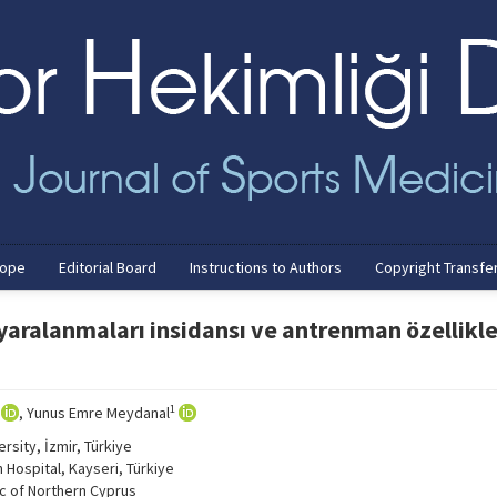
cope
Editorial Board
Instructions to Authors
Copyright Transfe
aralanmaları insidansı ve antrenman özellikler
1
, Yunus Emre Meydanal
sity, İzmir, Türkiye
 Hospital, Kayseri, Türkiye
ic of Northern Cyprus