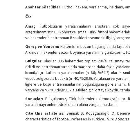
Anahtar Sözcükler:
Futbol, hakem, yaralanma, insidans, a
Öz
Amaç:
Futbolcuların yaralanmalarını araştıran çok sayı
araştırılmamıştır. Bu kohort çalışması, Türk futbol hakemlerini
ve hakemlerin antrenman özellikleri arasındaki ilişkiyi araştı
Gereç ve Yöntem:
Hakemlere sezon başlangıcında kişisel öz
Ardından hakemler sezon boyunca yaralanma günlükleri tuttula
Bulgular:
Ulaşılan 335 hakemden toplam 286’sı çalışmayı t
edildi ve antrenman sırasında maçlardan daha fazla yaralan
kronik/aşırı kullanım yaralanmaları (n=86; %64.2) olarak sın
vücut bölgesi alt bacaktı (n=40, %29.9). Yaralanan ve yaralan
liglere ve koşu antrenmanlarının yoğunluğuna göre anlamlı fa
varyans ve %70.3 doğrulukla etkilediğini ortaya koydu. Yara
Sonuçlar:
Bulgularımız, Türk hakemlerin demografik profili
yaralanmayı önlemedeki olası rolünü vurgulamaktadır.
Cite this article as:
Senisik S, Koyagasioglu O, Denerel 
characteristics of football referees in Türkiye.
Turk J Sports