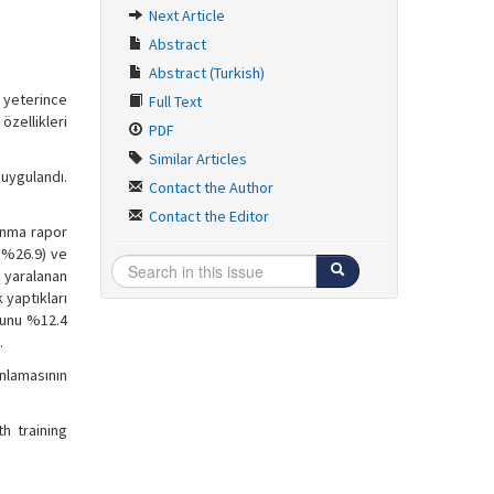
Next Article
Abstract
Abstract (Turkish)
 yeterince
Full Text
özellikleri
PDF
Similar Articles
 uygulandı.
Contact the Author
Contact the Editor
anma rapor
 %26.9) ve
k yaralanan
 yaptıkları
umunu %12.4
.
nlamasının
h training