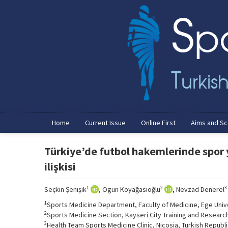
Home
Current Issue
Online First
Aims and S
Türkiye’de futbol hakemlerinde spor y
ilişkisi
1
2
3
Seçkin Şenışık
, Ogün Köyağasıoğlu
, Nevzad Denerel
1
Sports Medicine Department, Faculty of Medicine, Ege Univer
2
Sports Medicine Section, Kayseri City Training and Research
3
Health Team Sports Medicine Clinic, Nicosia, Turkish Republ