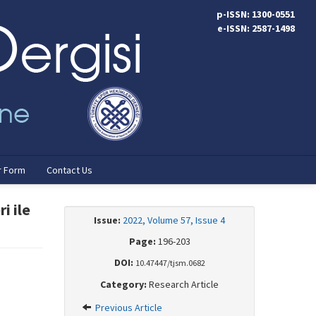
p-ISSN: 1300-0551
e-ISSN: 2587-1498
r Form
Contact Us
i ile
Issue:
2022, Volume 57, Issue 4
Page:
196-203
DOI:
10.47447/tjsm.0682
Category:
Research Article
Previous Article