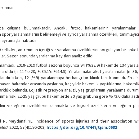
ntrenman
da çalışma bulunmaktadır. Ancak, futbol hakemlerinin yaralanmaları
n spor yaralanmalarını belirlemeyi ve ayrıca yaralanma özellikleri, tanımlayıcı 
rmayı amaçlamaktadır.
ellikler, antrenman içeriği ve yaralanma özelliklerini sorgulayan bir anket
r. Sezon sonunda yaralanma kayıtları analiz edildi.
amamladı. 2018-2019 futbol sezonu boyunca 94 (%32.9) hakemde 134 yaral
ma oldu (n=114'e 20; %85.1'e %14.9). Yaralanmalar akut yaralanmalar (n=36;
ıflandırılırken, 12 (%9) yaralanmaya herhangi bir klinik tanı konmadı. En sı
mayan hakemler arasında yaşlarına, kaç yıldır hakemlik yaptıklarına, hakemlik
rklılık bulundu. Lojistik regresyon analizi, yaş gruplarının yaralanma dur
lanma riski 22-25 yaş grubu hakemlerde 30 yaş grubuna göre %73.0 daha azdı
ni ve eğitim özelliklerini sunmakta ve kişisel özelliklerin ve eğitim pla
N, Meydanal YE. Incidence of sports injuries and their association wit
 Med
. 2022, 57(4):196-203;
https://doi.org/10.47447/tjsm.0682