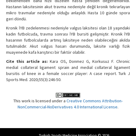
beklenenden daha hızlı düzelen hasta yeniden değerlendirildi.
Hastanın laksitesinin akut travma nedeniyle değil kronik tekrarlayan
mikro travmalar nedeniyle olduğu anlaşıldı. Hasta 10 günde spora
geri döndü.
Kronik İYB zedelenmesi nedeniyle valgus laksitesi olan 18 yaşındaki
kadın futbolcuda, travma sonrası İYB bursiti gelişmiştir. Kronik İYB
hasarının futbolcularda artmış laksiteye neden olabileceğini akılda
tutulmalıdır. Akut valgus hasarı durumunda, laksite varlığı fizik
muayenede kafa karıştırıcı bir faktör olabilir.
Cite this article as:
Kara OS, Donmez G, Korkusuz F. Chronic
medial collateral ligament sprain and medial collateral ligament
bursitis of knee in a female soccer player: A case report. Turk J
Sports Med. 2020;55(3):246-50.
This work is licensed under a
Creative Commons Attribution-
NonCommercial-NoDerivatives 4.0 International License
.
Turkish Sports Medicine Association © 2026