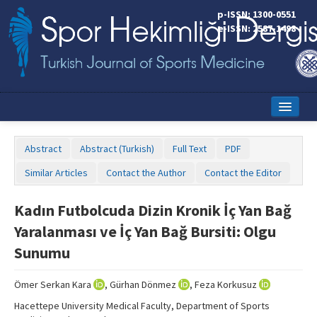
p-ISSN: 1300-0551
e-ISSN: 2587-1498
Home
Abstract
Abstract (Turkish)
Full Text
PDF
Current Issue
Similar Articles
Contact the Author
Contact the Editor
Online First
Kadın Futbolcuda Dizin Kronik İç Yan Bağ
Aims and Scope
Yaralanması ve İç Yan Bağ Bursiti: Olgu
Editorial Board
Sunumu
Instructions to Authors
Ömer Serkan Kara
, Gürhan Dönmez
, Feza Korkusuz
Copyright Transfer Form
Hacettepe University Medical Faculty, Department of Sports