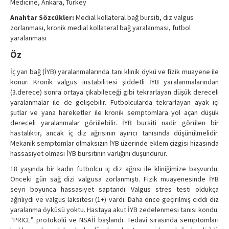
Medicine, Ankara, Turkey
Contact Us
Anahtar Sözcükler:
Medial kollateral bağ bursiti, diz valgus
zorlanması, kronik medial kollateral bağ yaralanması, futbol
yaralanması
Öz
İç yan bağ (İYB) yaralanmalarında tanı klinik öykü ve fizik muayene ile
konur. Kronik valgus instabilitesi şiddetli İYB yaralanmalarından
(3.derece) sonra ortaya çıkabileceği gibi tekrarlayan düşük dereceli
yaralanmalar ile de gelişebilir. Futbolcularda tekrarlayan ayak içi
şutlar ve yana hareketler ile kronik semptomlara yol açan düşük
dereceli yaralanmalar görülebilir. İYB bursiti nadir görülen bir
hastalıktır, ancak iç diz ağrısının ayırıcı tanısında düşünülmelidir.
Mekanik semptomlar olmaksızın İYB üzerinde eklem çizgisi hizasında
hassasiyet olması İYB bursitinin varlığını düşündürür.
18 yaşında bir kadın futbolcu iç diz ağrısı ile kliniğimize başvurdu.
Önceki gün sağ dizi valgusa zorlanmıştı. Fizik muayenesinde İYB
seyri boyunca hassasiyet saptandı. Valgus stres testi oldukça
ağrılıydı ve valgus laksitesi (1+) vardı. Daha önce geçirilmiş ciddi diz
yaralanma öyküsü yoktu. Hastaya akut İYB zedelenmesi tanısı kondu.
“PRICE” protokolü ve NSAİİ başlandı. Tedavi sırasında semptomları