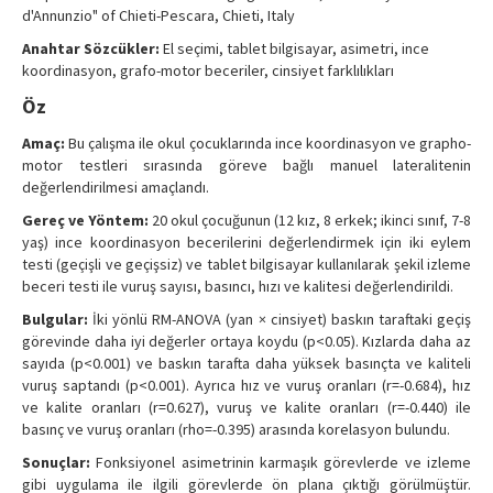
d'Annunzio" of Chieti-Pescara, Chieti, Italy
Contact Us
Anahtar Sözcükler:
El seçimi, tablet bilgisayar, asimetri, ince
koordinasyon, grafo-motor beceriler, cinsiyet farklılıkları
Öz
Amaç:
Bu çalışma ile okul çocuklarında ince koordinasyon ve grapho-
motor testleri sırasında göreve bağlı manuel lateralitenin
değerlendirilmesi amaçlandı.
Gereç ve Yöntem:
20 okul çocuğunun (12 kız, 8 erkek; ikinci sınıf, 7-8
yaş) ince koordinasyon becerilerini değerlendirmek için iki eylem
testi (geçişli ve geçişsiz) ve tablet bilgisayar kullanılarak şekil izleme
beceri testi ile vuruş sayısı, basıncı, hızı ve kalitesi değerlendirildi.
Bulgular:
İki yönlü RM-ANOVA (yan × cinsiyet) baskın taraftaki geçiş
görevinde daha iyi değerler ortaya koydu (p<0.05). Kızlarda daha az
sayıda (p<0.001) ve baskın tarafta daha yüksek basınçta ve kaliteli
vuruş saptandı (p<0.001). Ayrıca hız ve vuruş oranları (r=-0.684), hız
ve kalite oranları (r=0.627), vuruş ve kalite oranları (r=-0.440) ile
basınç ve vuruş oranları (rho=-0.395) arasında korelasyon bulundu.
Sonuçlar:
Fonksiyonel asimetrinin karmaşık görevlerde ve izleme
gibi uygulama ile ilgili görevlerde ön plana çıktığı görülmüştür.