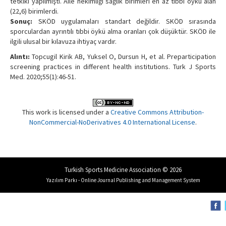
tetkiki yapılmıştı. Aile hekimliği sağlık birimleri en az tıbbi öykü alan
(22,6) birimlerdi.
Sonuç:
SKÖD uygulamaları standart değildir. SKÖD sırasında
sporculardan ayrıntılı tıbbi öykü alma oranları çok düşüktür. SKÖD ile
ilgili ulusal bir kılavuza ihtiyaç vardır.
Alıntı:
Topcugil Kirik AB, Yuksel O, Dursun H, et al. Preparticipation
screening practices in different health institutions. Turk J Sports
Med. 2020;55(1):46-51.
This work is licensed under a
Creative Commons Attribution-
NonCommercial-NoDerivatives 4.0 International License
.
Turkish Sports Medicine Association © 2026
Yazılım Parkı - Online Journal Publishing and Management System