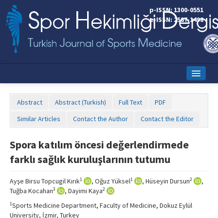
p-ISSN: 1300-0551
e-ISSN: 2587-1498
Home
Abstract
Abstract (Turkish)
Full Text
PDF
Current Issue
Similar Articles
Contact the Author
Contact the Editor
Online First
Spora katılım öncesi değerlendirmede
Aims and Scope
farklı sağlık kuruluşlarının tutumu
Editorial Board
1
1
2
Ayşe Birsu Topcugil Kırık
, Oğuz Yüksel
, Hüseyin Dursun
,
Instructions to Authors
3
2
Tuğba Kocahan
, Dayimi Kaya
1
Sports Medicine Department, Faculty of Medicine, Dokuz Eylül
Copyright Transfer Form
University, İzmir, Turkey