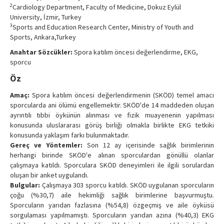
2
Cardiology Department, Faculty of Medicine, Dokuz Eylül
Contact Us
University, İzmir, Turkey
3
Sports and Education Research Center, Ministry of Youth and
Sports, Ankara,Turkey
Anahtar Sözcükler:
Spora katılım öncesi değerlendirme, EKG,
sporcu
Öz
Amaç:
Spora katılım öncesi değerlendirmenin (SKÖD) temel amacı
sporcularda ani ölümü engellemektir. SKÖD'de 14 maddeden oluşan
ayrıntılı tıbbi öykünün alınması ve fizik muayenenin yapılması
konusunda uluslararası görüş birliği olmakla birlikte EKG tetkiki
konusunda yaklaşım farkı bulunmaktadır.
Gereç ve Yöntemler:
Son 12 ay içerisinde sağlık birimlerinin
herhangi birinde SKÖD'e alınan sporculardan gönüllü olanlar
çalışmaya katıldı. Sporculara SKÖD deneyimleri ile ilgili sorulardan
oluşan bir anket uygulandı.
Bulgular:
Çalışmaya 303 sporcu katıldı. SKÖD uygulanan sporcuların
çoğu (%30,7) aile hekimliği sağlık birimlerine başvurmuştu.
Sporcuların yarıdan fazlasına (%54,8) özgeçmiş ve aile öyküsü
sorgulaması yapılmamıştı. Sporcuların yarıdan azına (%40,3) EKG