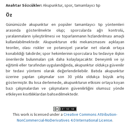
Contact Us
Anahtar Sözcükler:
Akupunktur, spor, tamamlayıcı tıp
Öz
Günümüzde akupunktur en popüler tamamlayıcı tıp yöntemleri
arasında gösterilmekte olup; sporcularda ağrı kontrolü,
yaralanmaların iyileştirilmesi ve toparlanmanın hızlandırılması amaçlı
kullanılabilmektedir. Akupunkturun etki mekanizmasını açıklayan
teoriler, olası riskler ve potansiyel yararlar net olarak ortaya
konabildiği takdirde; spor hekimlerinin sporculara bu tedaviye ilişkin
önerilerde bulunmaları çok daha kolaylaşacaktır. Deneyimli ve iyi
eğitimli eller tarafından uygulandığında, akupunktur oldukça güvenilir
bir tedavi yöntemi olarak değerlendirilebilir. Batıda akupunktur
üzerine yapılan çalışmalar son 30 yılda oldukça büyük artış
göstermiştir. Bu kısa derlemede, akupunkturun etkisini ortaya koyan
bazı çalışmalardan ve çalışmaların güvenilirliğini olumsuz yönde
etkileyen kısıtlılıklardan bahsedilmektedir.
This work is licensed under a
Creative Commons Attribution-
NonCommercial-NoDerivatives 4.0 International License
.