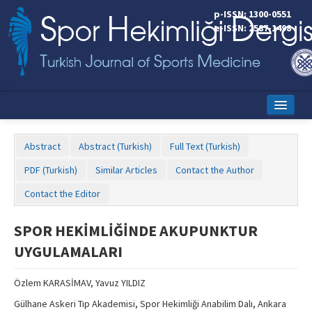
p-ISSN: 1300-0551
e-ISSN: 2587-1498
Home
Abstract
Abstract (Turkish)
Full Text (Turkish)
Current Issue
PDF (Turkish)
Similar Articles
Contact the Author
Online First
Contact the Editor
Aims and Scope
SPOR HEKİMLİĞİNDE AKUPUNKTUR
Editorial Board
UYGULAMALARI
Instructions to Authors
Özlem KARASİMAV, Yavuz YILDIZ
Copyright Transfer Form
Gülhane Askeri Tıp Akademisi, Spor Hekimliği Anabilim Dalı, Ankara