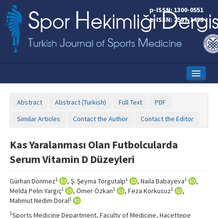
p-ISSN: 1300-0551
e-ISSN: 2587-1498
Home
Abstract
Abstract (Turkish)
Full Text
PDF
Current Issue
Similar Articles
Contact the Author
Contact the Editor
Online First
Kas Yaralanması Olan Futbolcularda
Aims and Scope
Serum Vitamin D Düzeyleri
Editorial Board
1
1
1
Gürhan Dönmez
, Ş. Şeyma Torgutalp
, Naila Babayeva
,
Instructions to Authors
1
1
1
Melda Pelin Yargıç
, Ömer Özkan
, Feza Korkusuz
,
2
Mahmut Nedim Doral
Copyright Transfer Form
1
Sports Medicine Department, Faculty of Medicine, Hacettepe