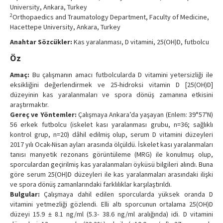
University, Ankara, Turkey
Contact Us
2
Orthopaedics and Traumatology Department, Faculty of Medicine,
Hacettepe University, Ankara, Turkey
Anahtar Sözcükler:
Kas yaralanması, D vitamini, 25(OH)D, futbolcu
Öz
Amaç:
Bu çalışmanın amacı futbolcularda D vitamini yetersizliği ile
eksikliğini değerlendirmek ve 25-hidroksi vitamin D [25(OH)D]
düzeyinin kas yaralanmaları ve spora dönüş zamanına etkisini
araştırmaktır.
Gereç ve Yöntemler:
Çalışmaya Ankara’da yaşayan (Enlem: 39°57'N)
56 erkek futbolcu (iskelet kası yaralanması grubu, n=36; sağlıklı
kontrol grup, n=20) dâhil edilmiş olup, serum D vitamini düzeyleri
2017 yılı Ocak-Nisan ayları arasında ölçüldü. İskelet kası yaralanmaları
tanısı manyetik rezonans görüntüleme (MRG) ile konulmuş olup,
sporculardan geçirilmiş kas yaralanmaları öyküsü bilgileri alındı. Buna
göre serum 25(OH)D düzeyleri ile kas yaralanmaları arasındaki ilişki
ve spora dönüş zamanlarındaki farklılıklar karşılaştırıldı.
Bulgular:
Çalışmaya dahil edilen sporcularda yüksek oranda D
vitamini yetmezliği gözlendi. Elli altı sporcunun ortalama 25(OH)D
düzeyi 15.9 ± 8.1 ng/ml (5.3- 38.6 ng/ml aralığında) idi. D vitamini