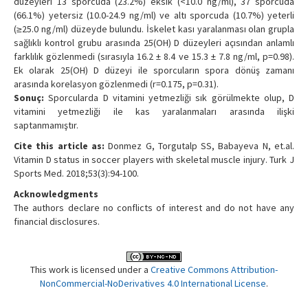
düzeyleri 13 sporcuda (23.2%) eksik (<10.0 ng/ml), 37 sporcuda
(66.1%) yetersiz (10.0-24.9 ng/ml) ve altı sporcuda (10.7%) yeterli
(≥25.0 ng/ml) düzeyde bulundu. İskelet kası yaralanması olan grupla
sağlıklı kontrol grubu arasında 25(OH) D düzeyleri açısından anlamlı
farklılık gözlenmedi (sırasıyla 16.2 ± 8.4 ve 15.3 ± 7.8 ng/ml, p=0.98).
Ek olarak 25(OH) D düzeyi ile sporcuların spora dönüş zamanı
arasında korelasyon gözlenmedi (r=0.175, p=0.31).
Sonuç:
Sporcularda D vitamini yetmezliği sık görülmekte olup, D
vitamini yetmezliği ile kas yaralanmaları arasında ilişki
saptanmamıştır.
Cite this article as:
Donmez G, Torgutalp SS, Babayeva N, et.al.
Vitamin D status in soccer players with skeletal muscle injury. Turk J
Sports Med. 2018;53(3):94-100.
Acknowledgments
The authors declare no conflicts of interest and do not have any
financial disclosures.
This work is licensed under a
Creative Commons Attribution-
NonCommercial-NoDerivatives 4.0 International License
.