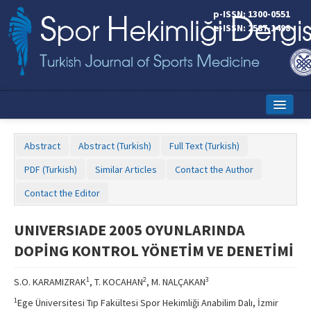
p-ISSN: 1300-0551
e-ISSN: 2587-1498
Home
Abstract
Abstract (Turkish)
Full Text (Turkish)
Current Issue
PDF (Turkish)
Similar Articles
Contact the Author
Online First
Contact the Editor
Aims and Scope
UNIVERSIADE 2005 OYUNLARINDA
Editorial Board
DOPİNG KONTROL YÖNETİM VE DENETİMİ
Instructions to Authors
1
2
3
S.O. KARAMIZRAK
, T. KOCAHAN
, M. NALÇAKAN
Copyright Transfer Form
1
Ege Üniversitesi Tıp Fakültesi Spor Hekimliği Anabilim Dalı, İzmir