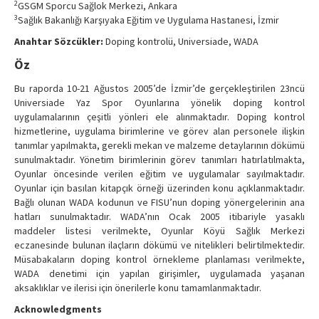
2
GSGM Sporcu Sağlok Merkezi, Ankara
Contact Us
3
Sağlık Bakanlığı Karşıyaka Eğitim ve Uygulama Hastanesi, İzmir
Anahtar Sözcükler:
Doping kontrolü, Universiade, WADA
Öz
Bu raporda 10-21 Ağustos 2005’de İzmir’de gerçekleştirilen 23ncü
Universiade Yaz Spor Oyunlarına yönelik doping kontrol
uygulamalarının çeşitli yönleri ele alınmaktadır. Doping kontrol
hizmetlerine, uygulama birimlerine ve görev alan personele ilişkin
tanımlar yapılmakta, gerekli mekan ve malzeme detaylarının dökümü
sunulmaktadır. Yönetim birimlerinin görev tanımları hatırlatılmakta,
Oyunlar öncesinde verilen eğitim ve uygulamalar sayılmaktadır.
Oyunlar için basılan kitapçık örneği üzerinden konu açıklanmaktadır.
Bağlı olunan WADA kodunun ve FISU’nun doping yönergelerinin ana
hatları sunulmaktadır. WADA’nın Ocak 2005 itibariyle yasaklı
maddeler listesi verilmekte, Oyunlar Köyü Sağlık Merkezi
eczanesinde bulunan ilaçların dökümü ve nitelikleri belirtilmektedir.
Müsabakaların doping kontrol örnekleme planlaması verilmekte,
WADA denetimi için yapılan girişimler, uygulamada yaşanan
aksaklıklar ve ilerisi için önerilerle konu tamamlanmaktadır.
Acknowledgments