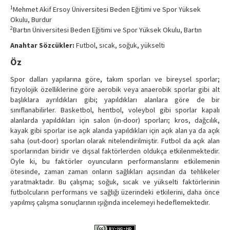
Contact Us
1
Mehmet Akif Ersoy Üniversitesi Beden Eğitimi ve Spor Yüksek
Okulu, Burdur
2
Bartın Üniversitesi Beden Eğitimi ve Spor Yüksek Okulu, Bartın
Anahtar Sözcükler:
Futbol, sıcak, soğuk, yükselti
Öz
Spor dalları yapılarına göre, takım sporları ve bireysel sporlar;
fizyolojik özelliklerine göre aerobik veya anaerobik sporlar gibi alt
başlıklara ayrıldıkları gibi; yapıldıkları alanlara göre de bir
sınıflanabilirler. Basketbol, hentbol, voleybol gibi sporlar kapalı
alanlarda yapıldıkları için salon (in-door) sporları; kros, dağcılık,
kayak gibi sporlar ise açık alanda yapıldıkları için açık alan ya da açık
saha (out-door) sporları olarak nitelendirilmiştir. Futbol da açık alan
sporlarından biridir ve dışsal faktörlerden oldukça etkilenmektedir.
Öyle ki, bu faktörler oyuncuların performanslarını etkilemenin
ötesinde, zaman zaman onların sağlıkları açısından da tehlikeler
yaratmaktadır. Bu çalışma; soğuk, sıcak ve yükselti faktörlerinin
futbolcuların performans ve sağlığı üzerindeki etkilerini, daha önce
yapılmış çalışma sonuçlarının ışığında incelemeyi hedeflemektedir.