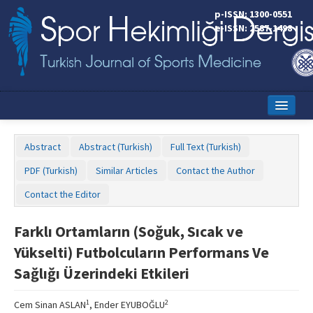
p-ISSN: 1300-0551
e-ISSN: 2587-1498
Home
Abstract
Abstract (Turkish)
Full Text (Turkish)
Current Issue
PDF (Turkish)
Similar Articles
Contact the Author
Online First
Contact the Editor
Aims and Scope
Farklı Ortamların (Soğuk, Sıcak ve
Editorial Board
Yükselti) Futbolcuların Performans Ve
Instructions to Authors
Sağlığı Üzerindeki Etkileri
Copyright Transfer Form
1
2
Cem Sinan ASLAN
, Ender EYUBOĞLU